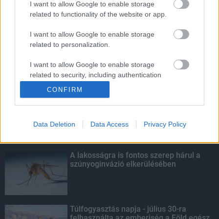
I want to allow Google to enable storage
related to functionality of the website or app.
Egyhetes országos ellenőrzést tart a
rendőrség a utakon
I want to allow Google to enable storage
related to personalization.
I want to allow Google to enable storage
related to security, including authentication
KIEMELT
functionality and fraud prevention, and other
CONFIRM
user protection.
Szakirányú továbbképzésekkel segíti
idén is a társadalmi kihívások
leküzdését a Gál Ferenc Egyetem
Data Deletion
Data Access
Privacy Policy
A lakosságra is fontos szerep hárul a
szúnyoginvázió elkerülésében
Túlfogyasztás napja - július 30-ra
felhasználta az emberiség a Föld egész