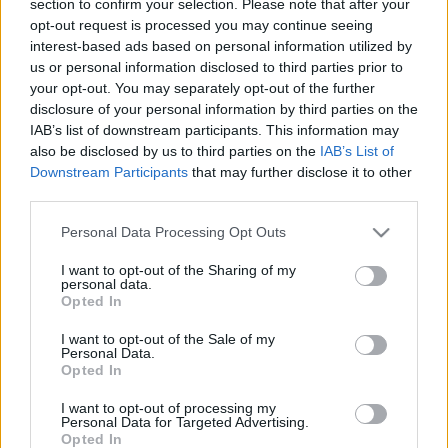
section to confirm your selection. Please note that after your
LEGFRISSEBB
opt-out request is processed you may continue seeing
interest-based ads based on personal information utilized by
Helyi hírek
us or personal information disclosed to third parties prior to
Gyárleállításokkal és átszervezett
your opt-out. You may separately opt-out of the further
termeléssel tehermentesíti a
disclosure of your personal information by third parties on the
villamosenergia-rendszert a STRABAG
IAB’s list of downstream participants. This information may
also be disclosed by us to third parties on the
IAB’s List of
Downstream Participants
that may further disclose it to other
Országos hírek
third parties.
Szakirányú továbbképzésekkel segíti
idén is a társadalmi kihívások leküzdését
Please note that this website/app uses one or more Google
Personal Data Processing Opt Outs
a Gál Ferenc Egyetem
services and may gather and store information including but
not limited to your visit or usage behaviour. You may click to
I want to opt-out of the Sharing of my
personal data.
grant or deny consent to Google and its third-party tags to
Opted In
Országos hírek
use your data for below specified purposes in below Google
A lakosságra is fontos szerep hárul a
consent section.
I want to opt-out of the Sale of my
szúnyoginvázió elkerülésében
Personal Data.
Opted In
I want to opt-out of processing my
Personal Data for Targeted Advertising.
Opted In
HIRDETÉS