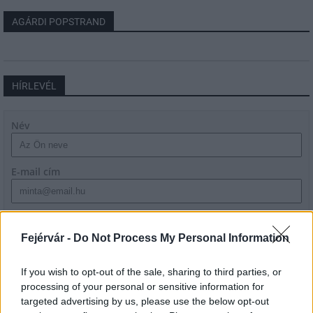
AGÁRDI POPSTRAND
HÍRLEVÉL
Név
E-mail cím
Feliratkozom a hírlevélre és elfogadom az
adatvédelmi
szabályzatot!
Fejérvár -
Do Not Process My Personal Information
FELIRATKOZÁS
If you wish to opt-out of the sale, sharing to third parties, or
processing of your personal or sensitive information for
targeted advertising by us, please use the below opt-out