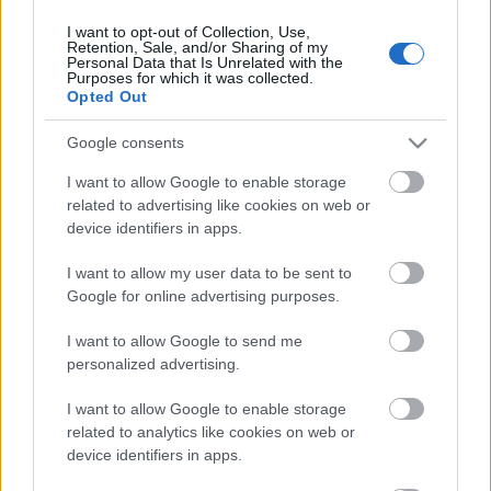
I want to opt-out of Collection, Use,
Retention, Sale, and/or Sharing of my
Personal Data that Is Unrelated with the
HIRDETÉS
Purposes for which it was collected.
Opted Out
Google consents
HIRDETÉS
I want to allow Google to enable storage
related to advertising like cookies on web or
device identifiers in apps.
LEGOLVASOTTABB
I want to allow my user data to be sent to
Szakirányú továbbképzésekkel segíti
Google for online advertising purposes.
idén is a társadalmi kihívások
leküzdését a Gál Ferenc Egyetem
I want to allow Google to send me
personalized advertising.
I want to allow Google to enable storage
Túlfogyasztás napja - július 30-ra
felhasználta az emberiség a Föld egész
related to analytics like cookies on web or
évre elegendő erőforrásait
device identifiers in apps.