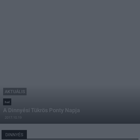
AKTUÁLIS
hal
A Dinnyési Tükrös Ponty Napja
2017.10.19
DINNYÉS