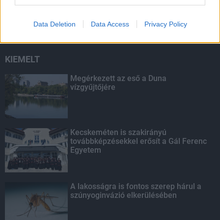
másodfokúra csökken a riasztás
Data Deletion
Data Access
Privacy Policy
KIEMELT
Megérkezett az eső a Duna
vízgyűjtőjére
Kecskeméten is szakirányú
továbbképzésekkel erősít a Gál Ferenc
Egyetem
A lakosságra is fontos szerep hárul a
szúnyoginvázió elkerülésében