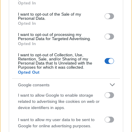
grant or deny consent to Google and its third-party tags to
Országos hírek
Opted In
use your data for below specified purposes in below Google
Megérkezett az eső a Duna vízgyűjtőjére
consent section.
I want to opt-out of the Sale of my
Personal Data.
Opted In
I want to opt-out of processing my
Personal Data for Targeted Advertising.
Aktuális
Opted In
Paks II.: Mit jelent az 5. blokk új
mérföldköve a felülvizsgálat
I want to opt-out of Collection, Use,
árnyékában?
Retention, Sale, and/or Sharing of my
Personal Data that Is Unrelated with the
Purposes for which it was collected.
Opted Out
Helyi hírek
Amire többmillióan vártunk: szombattól
Google consents
másodfokúra csökken a riasztás
I want to allow Google to enable storage
related to advertising like cookies on web or
device identifiers in apps.
HIRDETÉS
I want to allow my user data to be sent to
Google for online advertising purposes.