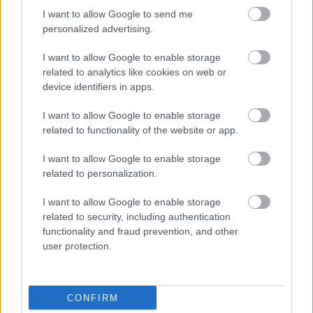
HIRDETÉS
I want to allow Google to send me
personalized advertising.
I want to allow Google to enable storage
HIRDETÉS
related to analytics like cookies on web or
device identifiers in apps.
I want to allow Google to enable storage
LEGOLVASOTTABB
related to functionality of the website or app.
Paks II.: Mit jelent az 5. blokk új
I want to allow Google to enable storage
mérföldköve a felülvizsgálat
related to personalization.
árnyékában?
I want to allow Google to enable storage
related to security, including authentication
Fontos a postaládákba költöző
functionality and fraud prevention, and other
széncinegék védelme
user protection.
CONFIRM
Amire többmillióan vártunk: szombattól