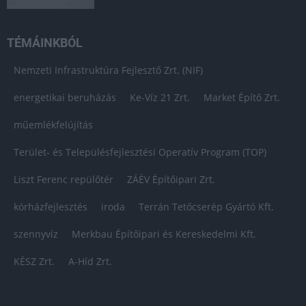
TÉMÁINKBÓL
Nemzeti Infrastruktúra Fejlesztő Zrt. (NIF)
energetikai beruházás
Ke-Víz 21 Zrt.
Market Építő Zrt.
műemlékfelújítás
Terület- és Településfejlesztési Operatív Program (TOP)
Liszt Ferenc repülőtér
ZÁÉV Építőipari Zrt.
kórházfejlesztés
iroda
Terrán Tetőcserép Gyártó Kft.
szennyvíz
Merkbau Építőipari és Kereskedelmi Kft.
KÉSZ Zrt.
A-Híd Zrt.