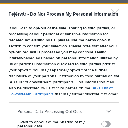
Fejérvár -
Do Not Process My Personal Information
HÍRLEVÉL
If you wish to opt-out of the sale, sharing to third parties, or
processing of your personal or sensitive information for
Név
targeted advertising by us, please use the below opt-out
section to confirm your selection. Please note that after your
opt-out request is processed you may continue seeing
E-mail cím
interest-based ads based on personal information utilized by
us or personal information disclosed to third parties prior to
your opt-out. You may separately opt-out of the further
Feliratkozom a hírlevélre és elfogadom az
adatvédelmi
disclosure of your personal information by third parties on the
szabályzatot!
IAB’s list of downstream participants. This information may
also be disclosed by us to third parties on the
IAB’s List of
FELIRATKOZÁS
Downstream Participants
that may further disclose it to other
third parties.
Please note that this website/app uses one or more Google
Personal Data Processing Opt Outs
services and may gather and store information including but
LEGFRISSEBB
not limited to your visit or usage behaviour. You may click to
I want to opt-out of the Sharing of my
personal data.