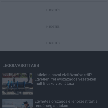
HIRDETÉS
HIRDETÉS
HIRDETÉS
LEGOLVASOTTABB
Látlelet a hazai víziközművekről?
Egyetlen, fél évszázados vezetéken
múlt Bicske vízellátása
Egyhetes országos ellenőrzést tart a
rendőrség a utakon