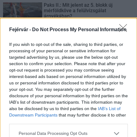
Paks II.: Mit jelent az 5. blokk új
mérföldköve a felülvizsgálat
árnyékában?
Fejérvár -
Do Not Process My Personal Information
Elkészült a Liszt Ferenc repülőtér
közelében lévő logisztikai bázis út- és
If you wish to opt-out of the sale, sharing to third parties, or
közműhálózatának fejlesztése
processing of your personal or sensitive information for
targeted advertising by us, please use the below opt-out
section to confirm your selection. Please note that after your
opt-out request is processed you may continue seeing
Látlelet a hazai víziközművekről?
interest-based ads based on personal information utilized by
Egyetlen, fél évszázados vezetéken
us or personal information disclosed to third parties prior to
múlt Bicske vízellátása
your opt-out. You may separately opt-out of the further
disclosure of your personal information by third parties on the
IAB’s list of downstream participants. This information may
Épített öröksége megújításával is készül
also be disclosed by us to third parties on the
IAB’s List of
Mohács a csata ötszázadik
Downstream Participants
that may further disclose it to other
évfordulójára
third parties.
Please note that this website/app uses one or more Google
Personal Data Processing Opt Outs