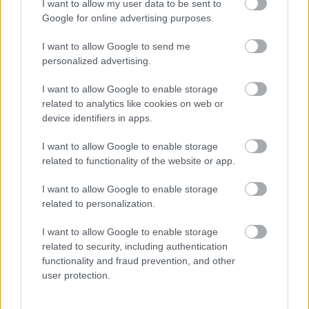
I want to allow my user data to be sent to
Google for online advertising purposes.
I want to allow Google to send me
personalized advertising.
I want to allow Google to enable storage
A lakosságra is fontos szerep hárul a szúnyoginvázió
related to analytics like cookies on web or
elkerülésében
device identifiers in apps.
I want to allow Google to enable storage
related to functionality of the website or app.
I want to allow Google to enable storage
Országos hírek
related to personalization.
I want to allow Google to enable storage
related to security, including authentication
functionality and fraud prevention, and other
user protection.
Itt az ÉVOSZ megoldása a hőhullámok és az