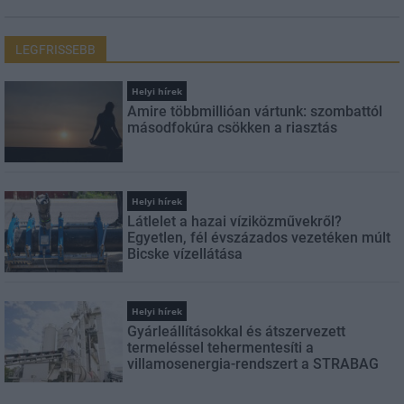
LEGFRISSEBB
Helyi hírek
Amire többmillióan vártunk: szombattól
másodfokúra csökken a riasztás
Helyi hírek
Látlelet a hazai víziközművekről?
Egyetlen, fél évszázados vezetéken múlt
Bicske vízellátása
Helyi hírek
Gyárleállításokkal és átszervezett
termeléssel tehermentesíti a
villamosenergia-rendszert a STRABAG