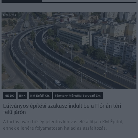
Útépítés
HE-DO
BKK
KM Építő Kft.
Főmterv Mérnöki Tervező Zrt.
Látványos építési szakasz indult be a Flórián téri
felüljárón
A tartós nyári hőség jelentős kihívás elé állítja a KM Építőt,
ennek ellenére folyamatosan halad az aszfaltozás.