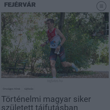
tajfutas.hu
Országos hírek
tájfutás
Történelmi magyar siker
született tájfutásban