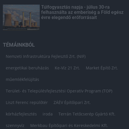
Túlfogyasztás napja - július 30-ra
felhasználta az emberiség a Föld egész
évre elegendő erőforrásait
TÉMÁINKBÓL
Nemzeti Infrastruktúra Fejlesztő Zrt. (NIF)
energetikai beruházás
Ke-Víz 21 Zrt.
Market Építő Zrt.
műemlékfelújítás
Terület- és Településfejlesztési Operatív Program (TOP)
Liszt Ferenc repülőtér
ZÁÉV Építőipari Zrt.
kórházfejlesztés
iroda
Terrán Tetőcserép Gyártó Kft.
szennyvíz
Merkbau Építőipari és Kereskedelmi Kft.