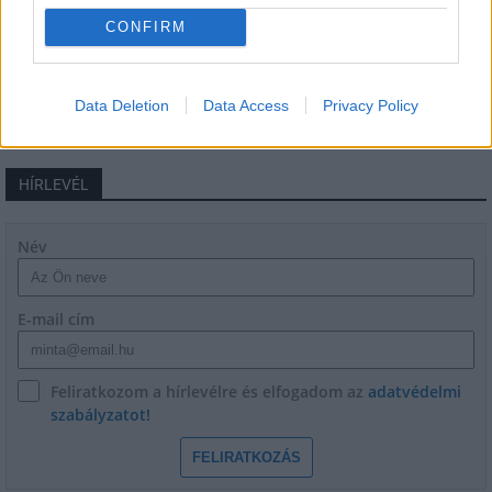
energiakrízis kezelésére
CONFIRM
Data Deletion
Data Access
Privacy Policy
HÍRLEVÉL
Név
E-mail cím
Feliratkozom a hírlevélre és elfogadom az
adatvédelmi
szabályzatot!
FELIRATKOZÁS