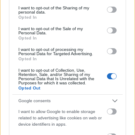
services and may gather and store information including but
not limited to your visit or usage behaviour. You may click to
I want to opt-out of the Sharing of my
personal data.
grant or deny consent to Google and its third-party tags to
Opted In
AJÁNLJUK MÉG
use your data for below specified purposes in below Google
consent section.
I want to opt-out of the Sale of my
Personal Data.
Országos hírek
Opted In
I want to opt-out of processing my
Personal Data for Targeted Advertising.
Opted In
I want to opt-out of Collection, Use,
Retention, Sale, and/or Sharing of my
Personal Data that Is Unrelated with the
Purposes for which it was collected.
Kecskeméten is szakirányú továbbképzésekkel erősít a
Opted Out
Gál Ferenc Egyetem
Google consents
I want to allow Google to enable storage
related to advertising like cookies on web or
device identifiers in apps.
Országos hírek