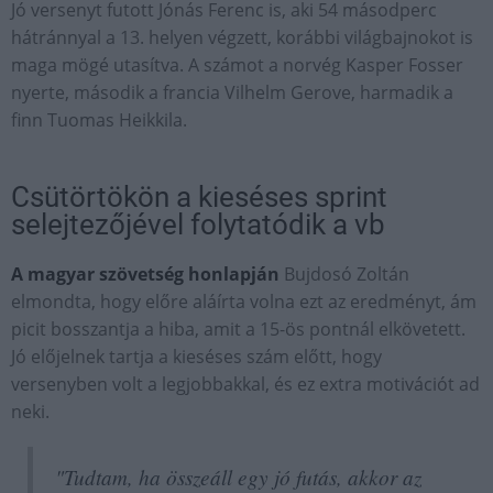
Jó versenyt futott Jónás Ferenc is, aki 54 másodperc
hátránnyal a 13. helyen végzett, korábbi világbajnokot is
maga mögé utasítva. A számot a norvég Kasper Fosser
nyerte, második a francia Vilhelm Gerove, harmadik a
finn Tuomas Heikkila.
Csütörtökön a kieséses sprint
selejtezőjével folytatódik a vb
A magyar szövetség honlapján
Bujdosó Zoltán
elmondta, hogy előre aláírta volna ezt az eredményt, ám
picit bosszantja a hiba, amit a 15-ös pontnál elkövetett.
Jó előjelnek tartja a kieséses szám előtt, hogy
versenyben volt a legjobbakkal, és ez extra motivációt ad
neki.
"Tudtam, ha összeáll egy jó futás, akkor az