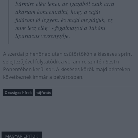
bármire elég lehet, de igazából csak arra
akartam koncentrálni, hogy a saját
futásom jó legyen, és majd meglátjuk, ez
mire lesz elég" - fogalmazott a Tabáni
Spartacus versenyzője.
A szerdai pihenőnap után csütörtökön a kieséses sprint
selejtezőjével folytatódik a vb, amire szintén Sestri
Ponentében kerül sor. A kieséses körök majd pénteken
következnek immár a belvárosban.
Országos hírek
tájfutás
MAGYAR ÉPÍTŐK