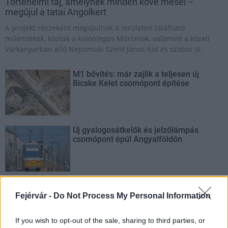
Történelmi táj, amelynek minden köve mesél –
megújul a tatai Angolkert
A projekt részeként megújulnak a területen található
műemlékek, köztük a különleges Műromok, valamint a közeli
Várkanyarban álló Nepomuki Szent János híd és szobor is.
M1 bővítés: már zajlik a teljesen új
Bicske Kelet csomópont építése
Új gyalogosátkelők és jelzőlámpás
csomópont épül Angyalföldön
Másfélszeresére bővítik
Hódmezővásárhely jó hírű református
Fejérvár -
Do Not Process My Personal Information
iskoláját
If you wish to opt-out of the sale, sharing to third parties, or