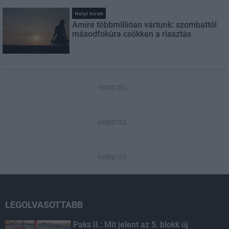
Helyi hírek
Amire többmillióan vártunk: szombattól
másodfokúra csökken a riasztás
HIRDETÉS
HIRDETÉS
HIRDETÉS
LEGOLVASOTTABB
Paks II.: Mit jelent az 5. blokk új