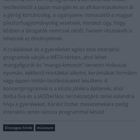
testfestéstől a japán mangán és az afrikai maszkokon át
a görög körtáncokig, a cigányzene ritmusaitól a magyar
pásztorhagyományokig vezetnek, mindezt úgy, hogy
közben a látogatók nemcsak nézői, hanem résztvevői is
lehetnek az élményeknek.
A családokat és a gyerekeket egész este interaktív
programok várják a MÉTA térben, ahol lehet
mangafigurát és "manga-kimonót" tervezni Hokuszai
nyomán, kékfestő mintákkal alkotni, kerámiákat formázni
vagy éppen indián testfestéseket készíteni. A
koncertprogramok is a közös játékra építenek, ahol
Bolba Éva és a JAZZterlánc természetjáró zenei kalandra
hívja a gyerekeket, Kárász Eszter mesezenekara pedig
interaktív zenés-táncos programmal készül.
Országos hírek
múzeum