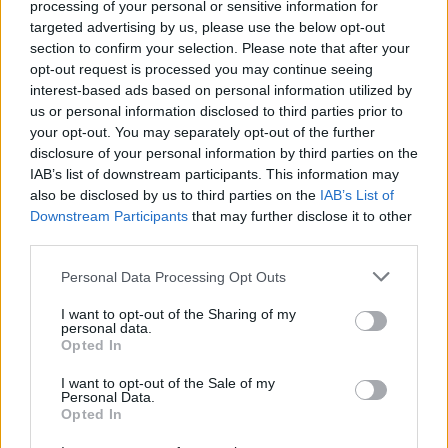
processing of your personal or sensitive information for
Látványos építési szakasz indult be a
targeted advertising by us, please use the below opt-out
Flórián téri felüljárón
section to confirm your selection. Please note that after your
opt-out request is processed you may continue seeing
interest-based ads based on personal information utilized by
us or personal information disclosed to third parties prior to
your opt-out. You may separately opt-out of the further
disclosure of your personal information by third parties on the
IAB’s list of downstream participants. This information may
AJÁNLJUK MÉG
also be disclosed by us to third parties on the
IAB’s List of
Downstream Participants
that may further disclose it to other
third parties.
Országos hírek
Please note that this website/app uses one or more Google
Personal Data Processing Opt Outs
services and may gather and store information including but
not limited to your visit or usage behaviour. You may click to
I want to opt-out of the Sharing of my
personal data.
grant or deny consent to Google and its third-party tags to
Opted In
use your data for below specified purposes in below Google
consent section.
I want to opt-out of the Sale of my
Personal Data.
Megérkezett az eső a Duna vízgyűjtőjére
Opted In