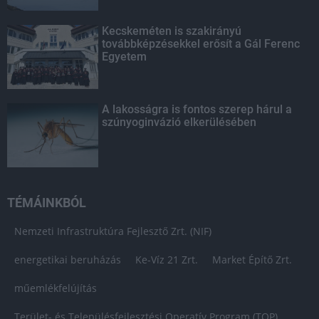
Kecskeméten is szakirányú
továbbképzésekkel erősít a Gál Ferenc
Egyetem
A lakosságra is fontos szerep hárul a
szúnyoginvázió elkerülésében
TÉMÁINKBÓL
Nemzeti Infrastruktúra Fejlesztő Zrt. (NIF)
energetikai beruházás
Ke-Víz 21 Zrt.
Market Építő Zrt.
műemlékfelújítás
Terület- és Településfejlesztési Operatív Program (TOP)