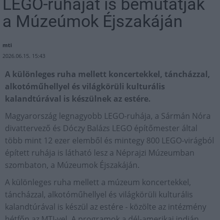
LEGO-ruháját is bemutatják
a Múzeúmok Éjszakáján
mti
2026.06.15. 15:43
A különleges ruha mellett koncertekkel, táncházzal,
alkotóműhellyel és világkörüli kulturális
kalandtúrával is készülnek az estére.
Magyarország legnagyobb LEGO-ruhája, a Sármán Nóra
divattervező és Dóczy Balázs LEGO építőmester által
több mint 12 ezer elemből és mintegy 800 LEGO-virágból
épített ruhája is látható lesz a Néprajzi Múzeumban
szombaton, a Múzeumok Éjszakáján.
A különleges ruha mellett a múzeum koncertekkel,
táncházzal, alkotóműhellyel és világkörüli kulturális
kalandtúrával is készül az estére - közölte az intézmény
hétfőn az MTI-vel. A programok a dél-amerikai indián