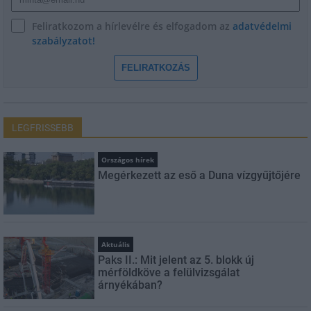
Feliratkozom a hírlevélre és elfogadom az
adatvédelmi
szabályzatot!
FELIRATKOZÁS
LEGFRISSEBB
Országos hírek
Megérkezett az eső a Duna vízgyűjtőjére
Aktuális
Paks II.: Mit jelent az 5. blokk új
mérföldköve a felülvizsgálat
árnyékában?