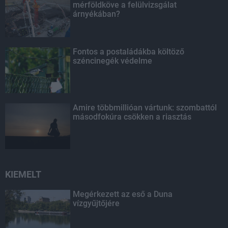
mérföldköve a felülvizsgálat
árnyékában?
Fontos a postaládákba költöző
széncinegék védelme
Amire többmillióan vártunk: szombattól
másodfokúra csökken a riasztás
KIEMELT
Megérkezett az eső a Duna
vízgyűjtőjére