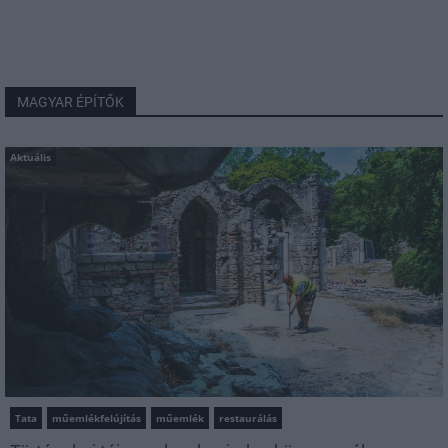
MAGYAR ÉPÍTŐK
Aktuális
Tata
műemlékfelújítás
műemlék
restaurálás