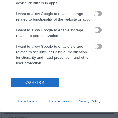
device identifiers in apps.
I want to allow Google to enable storage
related to functionality of the website or app.
I want to allow Google to enable storage
A lakosságra is fontos szerep hárul a szúnyoginvázió
related to personalization.
elkerülésében
I want to allow Google to enable storage
related to security, including authentication
functionality and fraud prevention, and other
user protection.
HÍRLEVÉL
CONFIRM
Név
Data Deletion
Data Access
Privacy Policy
E-mail cím