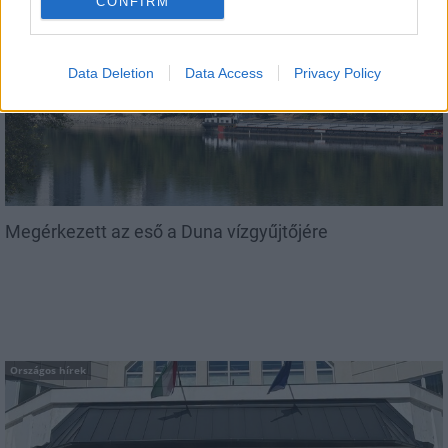
CONFIRM
AJÁNLJUK MÉG
Országos hírek
Data Deletion
Data Access
Privacy Policy
Megérkezett az eső a Duna vízgyűjtőjére
Országos hírek