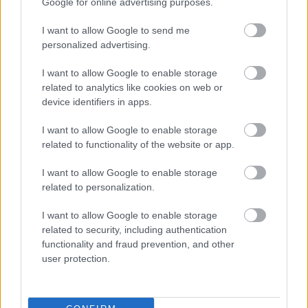
Google for online advertising purposes.
I want to allow Google to send me
personalized advertising.
Másfélszeresére bővítik
Hódmezővásárhely jó hírű református
I want to allow Google to enable storage
iskoláját
related to analytics like cookies on web or
device identifiers in apps.
I want to allow Google to enable storage
Látványos építési szakasz indult be a
Flórián téri felüljárón
related to functionality of the website or app.
I want to allow Google to enable storage
related to personalization.
Paks II.: Mit jelent az 5. blokk új
I want to allow Google to enable storage
mérföldköve a felülvizsgálat
related to security, including authentication
árnyékában?
functionality and fraud prevention, and other
user protection.