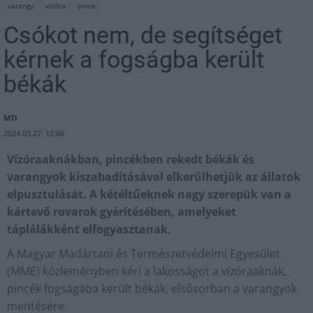
varangy
vízóra
pince
Csókot nem, de segítséget
kérnek a fogságba került
békák
MTI
2024.03.27. 12:06
Vízóraaknákban, pincékben rekedt békák és
varangyok kiszabadításával elkerülhetjük az állatok
elpusztulását. A kétéltűeknek nagy szerepük van a
kártevő rovarok gyérítésében, amelyeket
táplálákként elfogyasztanak.
A Magyar Madártani és Természetvédelmi Egyesület
(MME) közleményben kéri a lakosságot a vízóraaknák,
pincék fogságába került békák, elsősorban a varangyok
mentésére.