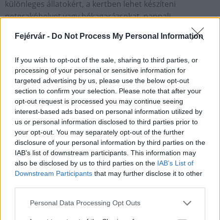
különleges állatokért, a kertben lehet készíteni
peterakóhelyet vagy békagarázsokat, nappali
békamenedékeket is az állatok számára. Ezek
Fejérvár -
Do Not Process My Personal Information
elkészítéséhez az egyesület saját honlapján ad ötleteket.
Aki nem biztos abban, hogy milyen békafajjal találkozott,
If you wish to opt-out of the sale, sharing to third parties, or
használhatja az MME ingyenesen letölthető Kétéltű- és
processing of your personal or sensitive information for
hüllőhatározó okostelefonos applikációját is.
targeted advertising by us, please use the below opt-out
section to confirm your selection. Please note that after your
opt-out request is processed you may continue seeing
Országos hírek
Magyar Madártani és Természetvédelmi Egyesület
interest-based ads based on personal information utilized by
békák mentése
varangy
vízóra
pince
us or personal information disclosed to third parties prior to
your opt-out. You may separately opt-out of the further
disclosure of your personal information by third parties on the
IAB’s list of downstream participants. This information may
also be disclosed by us to third parties on the
IAB’s List of
Downstream Participants
that may further disclose it to other
third parties.
MAGYAR ÉPÍTŐK
Please note that this website/app uses one or more Google
Personal Data Processing Opt Outs
services and may gather and store information including but
Útépítés