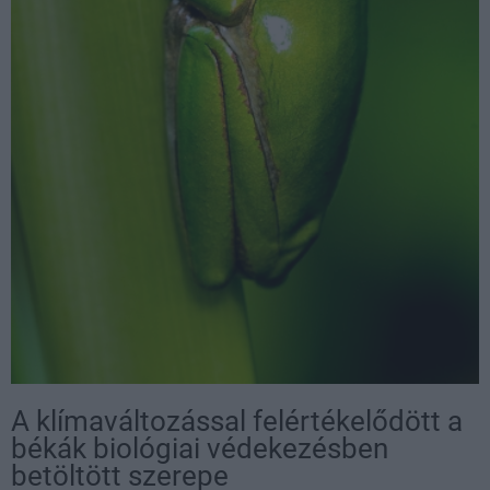
A klímaváltozással felértékelődött a
békák biológiai védekezésben
betöltött szerepe