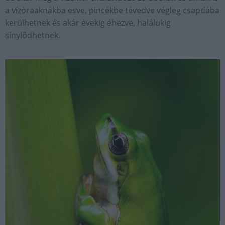
a vízóraaknákba esve, pincékbe tévedve végleg csapdába
kerülhetnek és akár évekig éhezve, halálukig
sínylődhetnek.