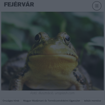
Fotó: Illusztráció, unsplash.com
Országos hírek
Magyar Madártani és Természetvédelmi Egyesület
békák mentése