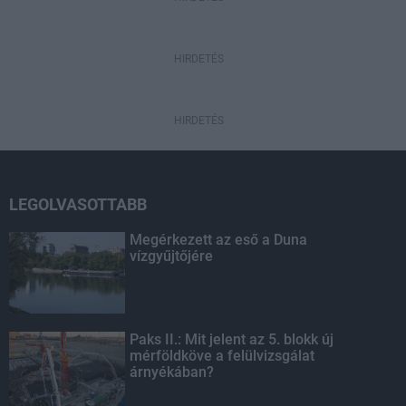
HIRDETÉS
HIRDETÉS
LEGOLVASOTTABB
Megérkezett az eső a Duna
vízgyűjtőjére
Paks II.: Mit jelent az 5. blokk új
mérföldköve a felülvizsgálat
árnyékában?