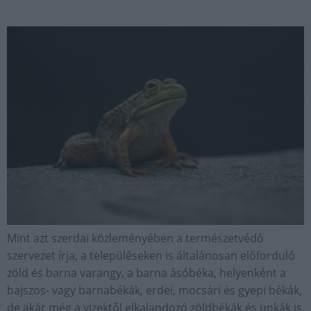
Mint azt szerdai közleményében a természetvédő
szervezet írja, a településeken is általánosan előforduló
zöld és barna varangy, a barna ásóbéka, helyenként a
bajszos- vagy barnabékák, erdei, mocsári és gyepi békák,
de akár még a vizektől elkalandozó zöldbékák és unkák is