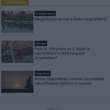
LEGFRISSEBB
Országos hírek
Megérkezett az eső a Duna vízgyűjtőjére
Aktuális
Paks II.: Mit jelent az 5. blokk új
mérföldköve a felülvizsgálat
árnyékában?
Helyi hírek
Amire többmillióan vártunk: szombattól
másodfokúra csökken a riasztás
HIRDETÉS