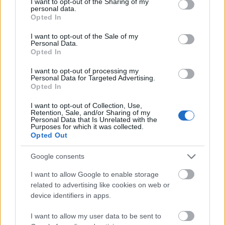
not limited to your visit or usage behaviour. You may click to
I want to opt-out of the Sharing of my
personal data.
grant or deny consent to Google and its third-party tags to
Opted In
use your data for below specified purposes in below Google
consent section.
I want to opt-out of the Sale of my
Personal Data.
Opted In
I want to opt-out of processing my
Personal Data for Targeted Advertising.
Opted In
I want to opt-out of Collection, Use,
Retention, Sale, and/or Sharing of my
Personal Data that Is Unrelated with the
autópálya
útépítés
M1-es autópálya
Bicske
Purposes for which it was collected.
Opted Out
M1 bővítés: már zajlik a teljesen új Bicske Kelet
csomópont építése
Google consents
Tizenegy meglévő csomópontot korszerűsít és négy új,
I want to allow Google to enable storage
különszintű csomópontot hoz létre az MKIF az M1-es
related to advertising like cookies on web or
bővítésénél.
device identifiers in apps.
Új gyalogosátkelők és jelzőlámpás
I want to allow my user data to be sent to
csomópont épül Angyalföldön