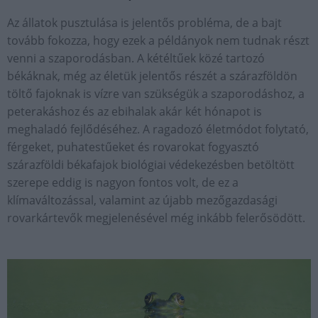
Az állatok pusztulása is jelentős probléma, de a bajt
tovább fokozza, hogy ezek a példányok nem tudnak részt
venni a szaporodásban. A kétéltűek közé tartozó
békáknak, még az életük jelentős részét a szárazföldön
töltő fajoknak is vízre van szükségük a szaporodáshoz, a
peterakáshoz és az ebihalak akár két hónapot is
meghaladó fejlődéséhez. A ragadozó életmódot folytató,
férgeket, puhatestűeket és rovarokat fogyasztó
szárazföldi békafajok biológiai védekezésben betöltött
szerepe eddig is nagyon fontos volt, de ez a
klímaváltozással, valamint az újabb mezőgazdasági
rovarkártevők megjelenésével még inkább felerősödött.