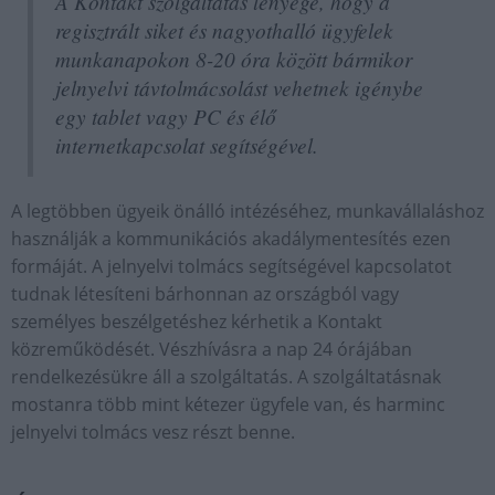
A Kontakt szolgáltatás lényege, hogy a
regisztrált siket és nagyothalló ügyfelek
munkanapokon 8-20 óra között bármikor
jelnyelvi távtolmácsolást vehetnek igénybe
egy tablet vagy PC és élő
internetkapcsolat segítségével.
A legtöbben ügyeik önálló intézéséhez, munkavállaláshoz
használják a kommunikációs akadálymentesítés ezen
formáját. A jelnyelvi tolmács segítségével kapcsolatot
tudnak létesíteni bárhonnan az országból vagy
személyes beszélgetéshez kérhetik a Kontakt
közreműködését. Vészhívásra a nap 24 órájában
rendelkezésükre áll a szolgáltatás. A szolgáltatásnak
mostanra több mint kétezer ügyfele van, és harminc
jelnyelvi tolmács vesz részt benne.