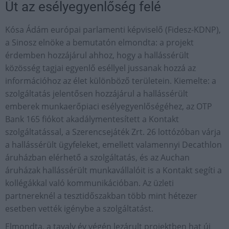
Út az esélyegyenlőség felé
Kósa Ádám európai parlamenti képviselő (Fidesz-KDNP),
a Sinosz elnöke a bemutatón elmondta: a projekt
érdemben hozzájárul ahhoz, hogy a hallássérült
közösség tagjai egyenlő eséllyel jussanak hozzá az
információhoz az élet különböző területein. Kiemelte: a
szolgáltatás jelentősen hozzájárul a hallássérült
emberek munkaerőpiaci esélyegyenlőségéhez, az OTP
Bank 165 fiókot akadálymentesített a Kontakt
szolgáltatással, a Szerencsejáték Zrt. 26 lottózóban várja
a hallássérült ügyfeleket, emellett valamennyi Decathlon
áruházban elérhető a szolgáltatás, és az Auchan
áruházak hallássérült munkavállalóit is a Kontakt segíti a
kollégákkal való kommunikációban. Az üzleti
partnereknél a tesztidőszakban több mint hétezer
esetben vették igénybe a szolgáltatást.
Elmondta, a tavaly év végén lezárult projektben hat új