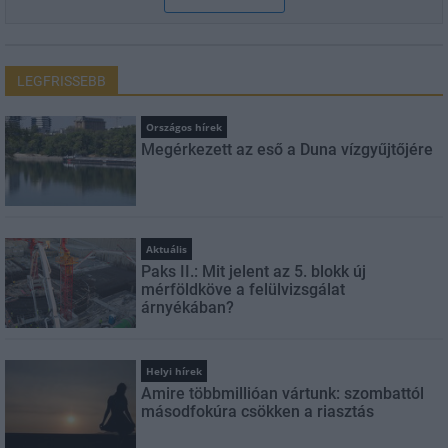
LEGFRISSEBB
Országos hírek
Megérkezett az eső a Duna vízgyűjtőjére
Aktuális
Paks II.: Mit jelent az 5. blokk új
mérföldköve a felülvizsgálat
árnyékában?
Helyi hírek
Amire többmillióan vártunk: szombattól
másodfokúra csökken a riasztás