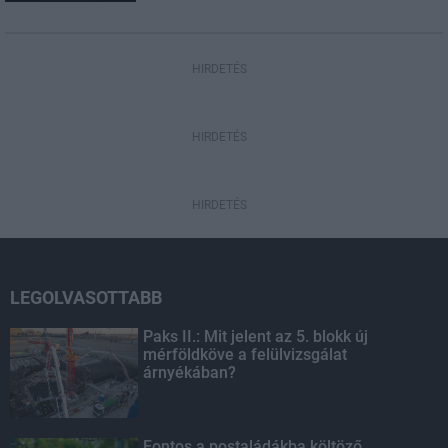
HIRDETÉS
HIRDETÉS
HIRDETÉS
LEGOLVASOTTABB
Paks II.: Mit jelent az 5. blokk új
mérföldköve a felülvizsgálat
árnyékában?
Fontos a postaládákba költöző