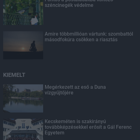
széncinegék védelme
Amire többmillióan vártunk: szombattól
másodfokúra csökken a riasztás
KIEMELT
Megérkezett az eső a Duna
vízgyűjtőjére
Kecskeméten is szakirányú
továbbképzésekkel erősít a Gál Ferenc
Egyetem