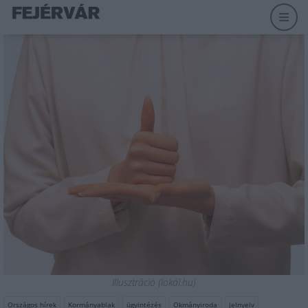
Illusztráció (lokál.hu)
Országos hírek
Kormányablak
ügyintézés
Okmányiroda
jelnyelv