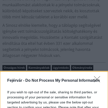
munkaállomást alakítottak ki a jelnyelvi tolmácsoknak,
különböző képzéseket szerveztek nekik, és kiosztottak
több mint kétszáz tabletet a korábbi ezer mellé.
A Sinosz elnöke kiemelte, hogy a táblagép segítségével
igénybe vett tolmácsszolgáltatás költséghatékony és
innovatív megoldás. Hozzátette: a Kontakt szolgáltatást
elindítása óta eltel hat évben 331 ezer alkalommal
segítettek a jelnyelvi tolmácsok, jelenleg havonta
átlagosan négyezer hívásuk van.
Országos hírek
Kormányablak
ügyintézés
Okmányiroda
jelnyelv
Fejérvár -
Do Not Process My Personal Information
If you wish to opt-out of the sale, sharing to third parties, or
processing of your personal or sensitive information for
targeted advertising by us, please use the below opt-out
section to confirm your selection. Please note that after your
MAGYAR ÉPÍTŐK