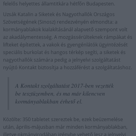
felelős helyettes államtitkára hétfőn Budapesten.
Uzsák Katalin a Siketek és Nagyothallók Országos
Szövetségének (Sinosz) rendezvényén elmondta: a
kormányablakok kialakításánál alapvető szempont volt
az akadálymentesség. A mozgássérülteknek rámpákat és
lifteket építettek, a vakok és gyengénlátók ügyintézését
speciális burkolat és hangos térkép segíti, a siketek és
nagyothallók számára pedig a jelnyelvi szolgáltatást
nyújtó Kontakt biztosítja a hozzáférést a szolgáltatáshoz.
A Kontakt szolgáltatást 2017-ben vezették
be tesztüzemben, és ma már kilencven
kormányablakban érhető el.
Közölte: 350 tabletet szereztek be, ezek beüzemelése
után, április-májusban már minden kormányablakban,
illetve okmányirodában igénybe vehető lesz a jelnyelvi