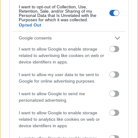
I want to opt-out of Collection, Use,
Retention, Sale, and/or Sharing of my
M1 bővítés: már zajlik a teljesen új
Personal Data that Is Unrelated with the
Bicske Kelet csomópont építése
Purposes for which it was collected.
Opted Out
Google consents
Új gyalogosátkelők és jelzőlámpás
I want to allow Google to enable storage
csomópont épül Angyalföldön
related to advertising like cookies on web or
device identifiers in apps.
I want to allow my user data to be sent to
Másfélszeresére bővítik
Google for online advertising purposes.
Hódmezővásárhely jó hírű református
iskoláját
I want to allow Google to send me
personalized advertising.
I want to allow Google to enable storage
Látványos építési szakasz indult be a
related to analytics like cookies on web or
Flórián téri felüljárón
device identifiers in apps.