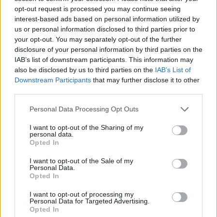
opt-out request is processed you may continue seeing
interest-based ads based on personal information utilized by
Aktuális
us or personal information disclosed to third parties prior to
your opt-out. You may separately opt-out of the further
disclosure of your personal information by third parties on the
IAB’s list of downstream participants. This information may
also be disclosed by us to third parties on the
IAB’s List of
Downstream Participants
that may further disclose it to other
third parties.
Please note that this website/app uses one or more Google
Personal Data Processing Opt Outs
services and may gather and store information including but
not limited to your visit or usage behaviour. You may click to
I want to opt-out of the Sharing of my
personal data.
grant or deny consent to Google and its third-party tags to
Opted In
use your data for below specified purposes in below Google
Tata
műemlékfelújítás
műemlék
restaurálás
consent section.
I want to opt-out of the Sale of my
Personal Data.
Történelmi táj, amelynek minden köve mesél –
Opted In
megújul a tatai Angolkert
A projekt részeként megújulnak a területen található
I want to opt-out of processing my
Personal Data for Targeted Advertising.
műemlékek, köztük a különleges Műromok, valamint a közeli
Opted In
Várkanyarban álló Nepomuki Szent János híd és szobor is.