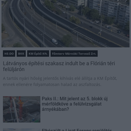
HE-DO
BKK
KM Építő Kft.
Főmterv Mérnöki Tervező Zrt.
Látványos építési szakasz indult be a Flórián téri
felüljárón
A tartós nyári hőség jelentős kihívás elé állítja a KM Építőt,
ennek ellenére folyamatosan halad az aszfaltozás.
Paks II.: Mit jelent az 5. blokk új
mérföldköve a felülvizsgálat
árnyékában?
Elkészült a Liszt Ferenc repülőtér