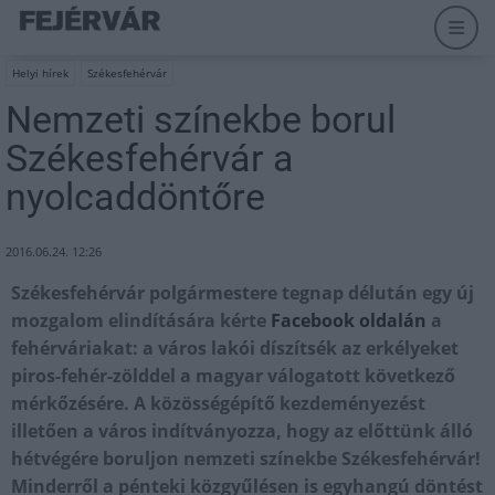
Helyi hírek
Székesfehérvár
Nemzeti színekbe borul
Székesfehérvár a
nyolcaddöntőre
2016.06.24. 12:26
Székesfehérvár polgármestere tegnap délután egy új
mozgalom elindítására kérte
Facebook oldalán
a
fehérváriakat: a város lakói díszítsék az erkélyeket
piros-fehér-zölddel a magyar válogatott következő
mérkőzésére. A közösségépítő kezdeményezést
illetően a város indítványozza, hogy az előttünk álló
hétvégére boruljon nemzeti színekbe Székesfehérvár!
Minderről a pénteki közgyűlésen is egyhangú döntést