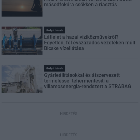
másodfokúra csökken a riasztás
Helyi hírek
Látlelet a hazai víziközművekről?
Egyetlen, fél évszázados vezetéken múlt
Bicske vízellátása
Helyi hírek
Gyárleállításokkal és átszervezett
termeléssel tehermentesíti a
villamosenergia-rendszert a STRABAG
HIRDETÉS
HIRDETÉS