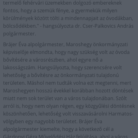
termelő fehérvári üzemekben dolgozó embereknek
fontos, hogy a szemük fénye, a gyermekük milyen
körülmények között tölti a mindennapjait az óvodákban,
bölcsődékben." - hangsúlyozta dr. Cser-Palkovics András
polgármester.
Brájer Éva alpolgármester, Maroshegy önkormányzati
képviselője elmondta, hogy nagy szükség volt az óvoda
bővítésére a városrészben, ahol egyre nő a
lakosságszám. Hangsúlyozta, hogy szerencsére volt
lehetőség a bővítésre az önkormányzati tulajdonú
területen. Máshol nem tudták volna ezt megtenni, mert
Maroshegyen hosszú évekkel korábban hozott döntések
miatt nem sok terület van a város tulajdonában. Szólt
arról is, hogy nem olyan régen, egy közgyűlési döntésnek
köszönhetően, lehetőség volt visszavásárolni Harmatos-
völgyben egy nagyobb területet. Brájer Éva
alpolgármester kiemelte, hogy a következő cél a
Gárdonyi Géza Művelődési Ház felújítása, ahol a város