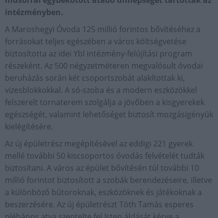
műsorral egybekötött átadó ünnepséget tartottak az
intézményben.
A Maroshegyi Óvoda 125 millió forintos bővítéséhez a
forrásokat teljes egészében a város költségvetése
biztosította az idei Ybl intézmény-felújítási program
részeként. Az 500 négyzetméteren megvalósult óvodai
beruházás során két csoportszobát alakítottak ki,
vizesblokkokkal. A só-szoba és a modern eszközökkel
felszerelt tornaterem szolgálja a jövőben a kisgyerekek
egészségét, valamint lehetőséget biztosít mozgásigényük
kielégítésére.
Az új épületrész megépítésével az eddigi 221 gyerek
mellé további 50 kiscsoportos óvodás felvételét tudták
biztosítani. A város az épület bővítésén túl további 10
millió forintot biztosított a szobák berendezéseire, illetve
a különböző bútoroknak, eszközöknek és játékoknak a
beszerzésére. Az új épületrészt Tóth Tamás esperes
plébános atya szentelte fel Isten áldását kérve a