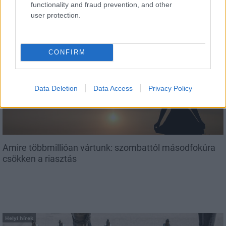
hamarosan kezdődnek a Királyi Napok
functionality and fraud prevention, and other
user protection.
CONFIRM
Helyi hírek
Data Deletion
Data Access
Privacy Policy
Amire többmillióan vártunk: szombattól másodfokúra
csökken a riasztás
Helyi hírek