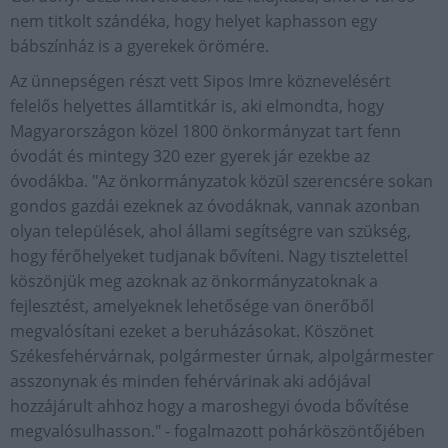
nem titkolt szándéka, hogy helyet kaphasson egy
bábszínház is a gyerekek örömére.
Az ünnepségen részt vett Sipos Imre köznevelésért
felelős helyettes államtitkár is, aki elmondta, hogy
Magyarországon közel 1800 önkormányzat tart fenn
óvodát és mintegy 320 ezer gyerek jár ezekbe az
óvodákba. "Az önkormányzatok közül szerencsére sokan
gondos gazdái ezeknek az óvodáknak, vannak azonban
olyan települések, ahol állami segítségre van szükség,
hogy férőhelyeket tudjanak bővíteni. Nagy tisztelettel
köszönjük meg azoknak az önkormányzatoknak a
fejlesztést, amelyeknek lehetősége van önerőből
megvalósítani ezeket a beruházásokat. Köszönet
Székesfehérvárnak, polgármester úrnak, alpolgármester
asszonynak és minden fehérvárinak aki adójával
hozzájárult ahhoz hogy a maroshegyi óvoda bővítése
megvalósulhasson." - fogalmazott pohárköszöntőjében