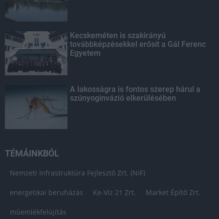
Kecskeméten is szakirányú
továbbképzésekkel erősít a Gál Ferenc
Egyetem
A lakosságra is fontos szerep hárul a
szúnyoginvázió elkerülésében
TÉMÁINKBÓL
Nemzeti Infrastruktúra Fejlesztő Zrt. (NIF)
energetikai beruházás
Ke-Víz 21 Zrt.
Market Építő Zrt.
műemlékfelújítás