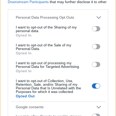
Downstream Participants
that may further disclose it to other
útfelújítás
Pestszentlőrinc
XVIII. kerület
Profunda Bau
third parties.
Szinte teljes hosszában megújítják a Lakatos úti
Please note that this website/app uses one or more Google
Personal Data Processing Opt Outs
lakótelep legfontosabb utcáját
services and may gather and store information including but
Pestszentlőrinc egyik első lakótelepén kanyarog a Dolgozó utca,
not limited to your visit or usage behaviour. You may click to
I want to opt-out of the Sharing of my
personal data.
amelynek komplex burkolatmegújításáért felel a Profunda Bau.
grant or deny consent to Google and its third-party tags to
Opted In
use your data for below specified purposes in below Google
consent section.
Új vízáteresztő burkolatú parkolók
I want to opt-out of the Sale of my
Personal Data.
épülnek Zuglóban – helyben tartják a
Opted In
csapadékvizet
I want to opt-out of processing my
Personal Data for Targeted Advertising.
Opted In
Nem az üres, hanem az okosan működő
épület energiatakarékos
I want to opt-out of Collection, Use,
Retention, Sale, and/or Sharing of my
Personal Data that Is Unrelated with the
Purposes for which it was collected.
Opted Out
Újragondolják Lipótváros rejtett, zöld
parkját
Google consents