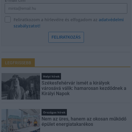
E-mail cím
Feliratkozom a hírlevélre és elfogadom az
adatvédelmi
szabályzatot!
FELIRATKOZÁS
LEGFRISSEBB
Helyi hírek
Székesfehérvár ismét a királyok
városává válik: hamarosan kezdődnek a
Királyi Napok
Országos hírek
Nem az üres, hanem az okosan működő
épület energiatakarékos