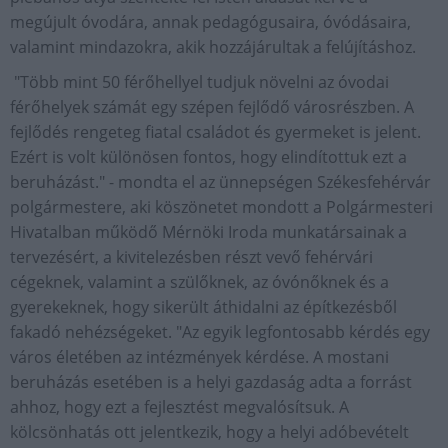
megújult óvodára, annak pedagógusaira, óvódásaira,
valamint mindazokra, akik hozzájárultak a felújításhoz.
"Több mint 50 férőhellyel tudjuk növelni az óvodai
férőhelyek számát egy szépen fejlődő városrészben. A
fejlődés rengeteg fiatal családot és gyermeket is jelent.
Ezért is volt különösen fontos, hogy elindítottuk ezt a
beruházást." - mondta el az ünnepségen Székesfehérvár
polgármestere, aki köszönetet mondott a Polgármesteri
Hivatalban működő Mérnöki Iroda munkatársainak a
tervezésért, a kivitelezésben részt vevő fehérvári
cégeknek, valamint a szülőknek, az óvónőknek és a
gyerekeknek, hogy sikerült áthidalni az építkezésből
fakadó nehézségeket. "Az egyik legfontosabb kérdés egy
város életében az intézmények kérdése. A mostani
beruházás esetében is a helyi gazdaság adta a forrást
ahhoz, hogy ezt a fejlesztést megvalósítsuk. A
kölcsönhatás ott jelentkezik, hogy a helyi adóbevételt