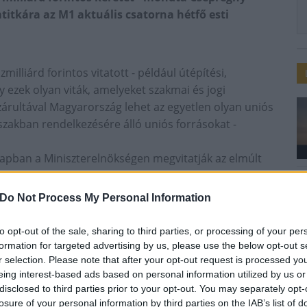
itkára az M1 aktuális csatorna hétfő esti
lliárd forintos vitatott - például útépítési,
gy ezek olyan viták, amelyeket szakmai és jogi
zárultával Magyarország lehet az egyetlen olyan uniós
őszakban rendelkezésére álló uniós forrásokat -
pban a Miniszterelnökségen megvitatják az elmúlt
n áttekintik, hogyan hasznosultak a felhasznált
étrehozni, vagy a gazdaságot jobban dinamizáln.
Do Not Process My Personal Information
resebb, még hatékonyabb fejlesztéspolitikát
to opt-out of the sale, sharing to third parties, or processing of your per
t új alapokra helyezik a fejlesztéspolitikát. A
formation for targeted advertising by us, please use the below opt-out s
Magyarországon, amelyek vagy a munkahelyteremtési,
r selection. Please note that after your opt-out request is processed y
eing interest-based ads based on personal information utilized by us or
zzá.
disclosed to third parties prior to your opt-out. You may separately opt-
losure of your personal information by third parties on the IAB’s list of