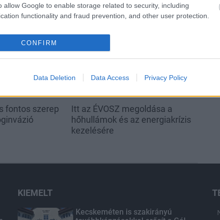
o allow Google to enable storage related to security, including
cation functionality and fraud prevention, and other user protection.
Országos hírek
CONFIRM
Data Deletion
Data Access
Privacy Policy
s fontos szerep
Itt az ÉVOSZ megoldása a
oginvázió
hőhullámok és az energiakrízis
kezelésére
KIEMELT
T
Kecskeméten is szakirányú