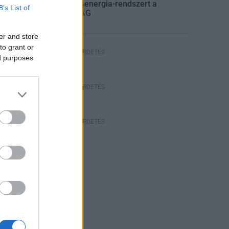
villamosenergia-rendszert a
B’s List of
STRABAG
er and store
to grant or
HIRDETÉS
ed purposes
HIRDETÉS
HIRDETÉS