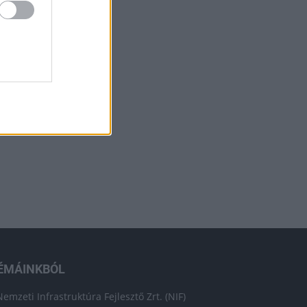
ÉMÁINKBÓL
Nemzeti Infrastruktúra Fejlesztő Zrt. (NIF)