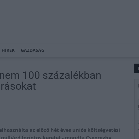
 HÍREK
GAZDASÁG
nem 100 százalékban
rrásokat
használta az előző hét éves uniós költségvetési
 milliárd forintos keretet - mondta Csepreghy