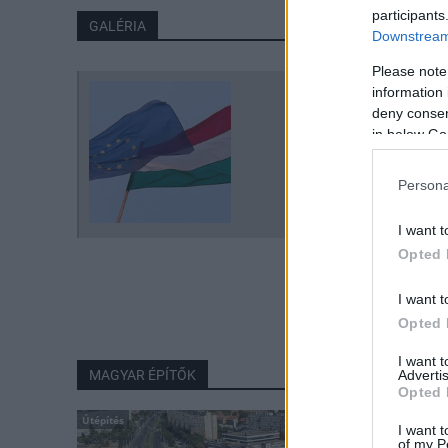
participants
GALÉRIA
Downstream 
Please note
information 
deny consent
in below Go
Persona
I want t
Opted 
I want t
Opted 
I want 
Advertis
MAGYAR ÉPÍTŐK
Opted 
Útépítés
I want t
of my P