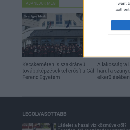
I want t
AJÁNLJUK MÉG
authenti
Országos hírek
Országos hírek
Kecskeméten is szakirányú
A lakosságra i
továbbképzésekkel erősít a Gál
hárul a szúny
Ferenc Egyetem
elkerülésében
LEGOLVASOTTABB
Látlelet a hazai víziközművekről?