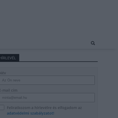
HÍRLEVÉL
Név
E-mail cím
Feliratkozom a hírlevélre és elfogadom az
adatvédelmi szabályzatot!