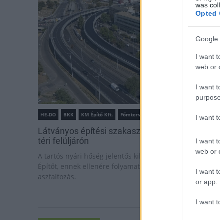
was col
Opted 
Google 
I want t
web or d
I want t
purpose
HE-DO
BKK
KM Építő Kft.
Főmterv Mérnöki Tervező Zrt.
I want 
Látványos építési szakasz indult be a Flórián
téri felüljárón
I want t
web or d
A tartós nyári hőség jelentős kihívás elé állítja a KM
Építőt, ennek ellenére folyamatosan halad az
I want t
aszfaltozás.
or app.
I want t