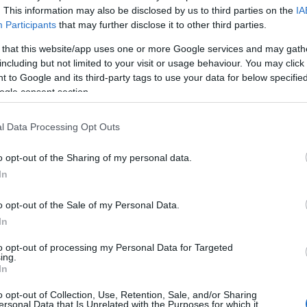
. This information may also be disclosed by us to third parties on the
IA
Participants
that may further disclose it to other third parties.
 that this website/app uses one or more Google services and may gath
including but not limited to your visit or usage behaviour. You may click 
 to Google and its third-party tags to use your data for below specifi
ogle consent section.
l Data Processing Opt Outs
o opt-out of the Sharing of my personal data.
In
o opt-out of the Sale of my Personal Data.
In
to opt-out of processing my Personal Data for Targeted
ing.
In
Paks II.: Mit jelent az 5. blokk új
o opt-out of Collection, Use, Retention, Sale, and/or Sharing
mérföldköve a felülvizsgálat
ersonal Data that Is Unrelated with the Purposes for which it