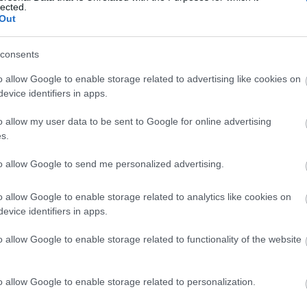
árnyékában?
lected.
Out
Elkészült a Liszt Ferenc repülőtér
consents
közelében lévő logisztikai bázis út-
o allow Google to enable storage related to advertising like cookies on
és közműhálózatának fejlesztése
evice identifiers in apps.
o allow my user data to be sent to Google for online advertising
Látlelet a hazai víziközművekről?
s.
Egyetlen, fél évszázados
vezetéken múlt Bicske vízellátása
to allow Google to send me personalized advertising.
o allow Google to enable storage related to analytics like cookies on
Épített öröksége megújításával is
evice identifiers in apps.
készül Mohács a csata ötszázadik
évfordulójára
o allow Google to enable storage related to functionality of the website
o allow Google to enable storage related to personalization.