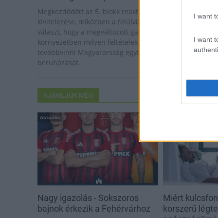
Megkezdődött az 5. blokk reaktorépületének alaplemez
I want t
kivitelezése, miközben a felülvizsgálat arra keresi a
választ, hogy a megváltozott gazdasági és geopolitikai
I want t
környezetben milyen feltételek mellett érdemes
authenti
továbbvinni Magyarország egyik legnagyobb
beruházását.
AJÁNLJUK MÉG
Aktuális
Aktuális
Nagy igazolás - Sokszoros
Miért kulcsfo
bajnok érkezik a Fehérvárhoz
korszerű légt