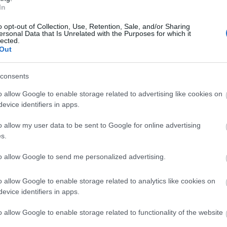
In
o opt-out of Collection, Use, Retention, Sale, and/or Sharing
ersonal Data that Is Unrelated with the Purposes for which it
lected.
Out
Elkészült a Liszt Ferenc repülőtér
közelében lévő logisztikai bázis út-
consents
és közműhálózatának fejlesztése
o allow Google to enable storage related to advertising like cookies on
evice identifiers in apps.
Látlelet a hazai víziközművekről?
o allow my user data to be sent to Google for online advertising
Egyetlen, fél évszázados
s.
vezetéken múlt Bicske vízellátása
to allow Google to send me personalized advertising.
Épített öröksége megújításával is
o allow Google to enable storage related to analytics like cookies on
készül Mohács a csata ötszázadik
evice identifiers in apps.
évfordulójára
o allow Google to enable storage related to functionality of the website