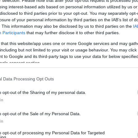
r selection. Please note that after your opt-out request is processed y
gyanis elsősorban európai uniós forrásból szeretnék
eing interest-based ads based on personal information utilized by us or
g, de a költségvetésbe beépítették az összes
disclosed to third parties prior to your opt-out. You may separately opt-
 és a komplex dunai turisztikai fejlesztéssel együtt.
losure of your personal information by third parties on the IAB’s list of
. This information may also be disclosed by us to third parties on the
IA
Participants
that may further disclose it to other third parties.
 that this website/app uses one or more Google services and may gath
including but not limited to your visit or usage behaviour. You may click 
 to Google and its third-party tags to use your data for below specifi
ogle consent section.
l Data Processing Opt Outs
o opt-out of the Sharing of my personal data.
In
o opt-out of the Sale of my Personal Data.
In
to opt-out of processing my Personal Data for Targeted
ing.