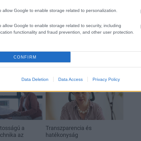
A tengerfenék alatt négy
-
óriáskábellel kötik össze
o allow Google to enable storage related to personalization.
Spanyolország és Franciaország
villamosenergia-hálózatát
o allow Google to enable storage related to security, including
cation functionality and fraud prevention, and other user protection.
CONFIRM
Aktuális
Data Deletion
Data Access
Privacy Policy
ntosságú a
Transzparencia és
echnika az
hatékonyság