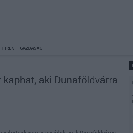
 HÍREK
GAZDASÁG
 kaphat, aki Dunaföldvárra
s kaphatnak azok a családok, akik Dunaföldváron