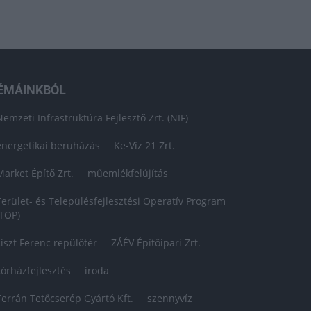
ÉMÁINKBÓL
Nemzeti Infrastruktúra Fejlesztő Zrt. (NIF)
energetikai beruházás
Ke-Víz 21 Zrt.
Market Építő Zrt.
műemlékfelújítás
Terület- és Településfejlesztési Operatív Program
(TOP)
Liszt Ferenc repülőtér
ZÁÉV Építőipari Zrt.
kórházfejlesztés
iroda
Terrán Tetőcserép Gyártó Kft.
szennyvíz