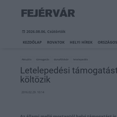
2026.08.06, Csütörtök
KEZDŐLAP
ROVATOK
HELYI HÍREK
ORSZÁGOS
Aktuális
támogatás
dunaföldvár
letelepedés
Letelepedési támogatást
költözik
2016.02.29. 10:14
Az állami mellé mostantól helyi támogatást i