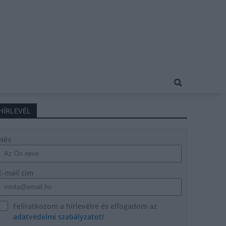
HÍRLEVÉL
Név
E-mail cím
Feliratkozom a hírlevélre és elfogadom az
adatvédelmi szabályzatot!