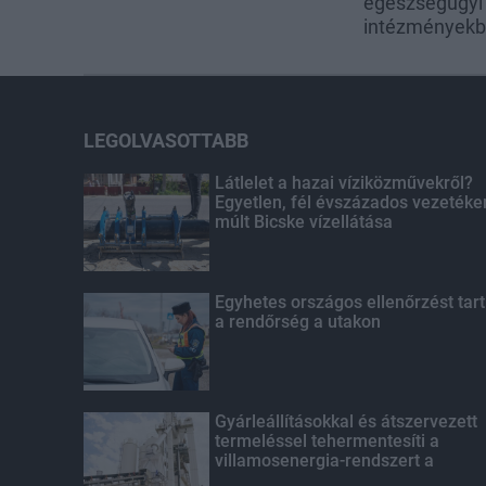
egészségügyi
intézmények
LEGOLVASOTTABB
Látlelet a hazai víziközművekről?
Egyetlen, fél évszázados vezetéke
múlt Bicske vízellátása
Egyhetes országos ellenőrzést tart
a rendőrség a utakon
Gyárleállításokkal és átszervezett
termeléssel tehermentesíti a
villamosenergia-rendszert a
STRABAG