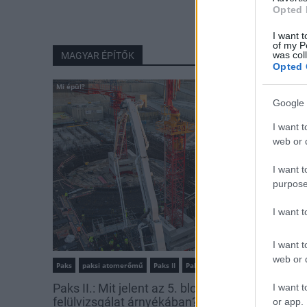
Opted 
I want t
of my P
was col
MAGYAR ÉPÍTŐK
Opted 
Mi épül?
Google 
I want t
web or d
I want t
purpose
I want 
I want t
web or d
Paks
paksi atomerőmű
Paks II
Paks II. Atomerőmű Zrt.
Paks II.: Mit jelent az 5. blokk új mérföldköve a
I want t
felülvizsgálat árnyékában?
or app.