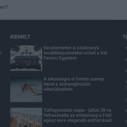
ben?
KIEMELT
T
Kecskeméten is szakirányú
n
továbbképzésekkel erősít a Gál
Ferenc Egyetem
A lakosságra is fontos szerep
hárul a szúnyoginvázió
elkerülésében
Túlfogyasztás napja - július 30-ra
felhasználta az emberiség a Föld
egész évre elegendő erőforrásait