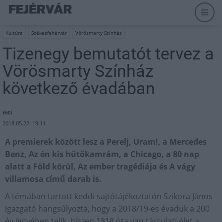
Kultúra
Székesfehérvár
Vörösmarty Színház
Tizenegy bemutatót tervez a
Vörösmarty Színház
következő évadában
mti
2018.05.22. 19:11
A premierek között lesz a Perelj, Uram!, a Mercedes
Benz, Az én kis hűtőkamrám, a Chicago, a 80 nap
alatt a Föld körül, Az ember tragédiája és A vágy
villamosa című darab is.
A témában tartott keddi sajtótájékoztatón Szikora János
igazgató hangsúlyozta, hogy a 2018/19-es évaduk a 200
év jegyében telik, hiszen 1818 óta van társulati élet a