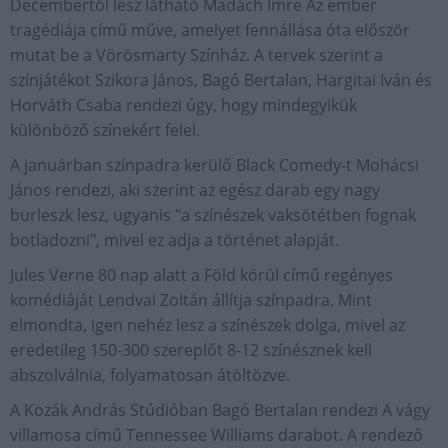
Decembertől lesz látható Madách Imre Az ember
tragédiája című műve, amelyet fennállása óta először
mutat be a Vörösmarty Színház. A tervek szerint a
színjátékot Szikora János, Bagó Bertalan, Hargitai Iván és
Horváth Csaba rendezi úgy, hogy mindegyikük
különböző színekért felel.
A januárban színpadra kerülő Black Comedy-t Mohácsi
János rendezi, aki szerint az egész darab egy nagy
burleszk lesz, ugyanis "a színészek vaksötétben fognak
botladozni", mivel ez adja a történet alapját.
Jules Verne 80 nap alatt a Föld körül című regényes
komédiáját Lendvai Zoltán állítja színpadra. Mint
elmondta, igen nehéz lesz a színészek dolga, mivel az
eredetileg 150-300 szereplőt 8-12 színésznek kell
abszolválnia, folyamatosan átöltözve.
A Kozák András Stúdióban Bagó Bertalan rendezi A vágy
villamosa című Tennessee Williams darabot. A rendező