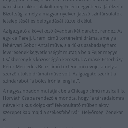
városban: akkor alakult meg Fejér megyében a Játékszíni
Bizottság, amely a magyar nyelven játszó színtársulatok
letelepítését és befogadását tűzte ki célul.
Az igazgató a következő évadban két darabot rendez. Az
egyik a Perelj, Uram! című történelmi dráma, amely a
fehérvári Sobor Antal műve, s a 48-as szabadságharc
leverésének kegyetlenségét mutatja be a Fejér megyei
Csákberény kis közösségén keresztül. A másik Esterházy
Péter Mercedes Benz című történelmi revüje, amely a
szerző utolsó drámai műve volt. Az igazgató szerint a
színdarabot "a bölcs irónia lengi át".
A nagyszínpadon mutatják be a Chicago című musicalt is.
Horváth Csaba rendező elmondta, hogy "a társadalomra
nézve kritikus dolgokat" felvonultató műben aktív
szerepet kap majd a székesfehérvári Helyőrségi Zenekar
is.