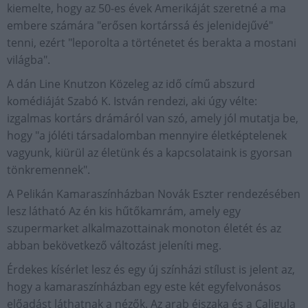
kiemelte, hogy az 50-es évek Amerikáját szeretné a ma
embere számára "erősen kortárssá és jelenidejűvé"
tenni, ezért "leporolta a történetet és berakta a mostani
világba".
A dán Line Knutzon Közeleg az idő című abszurd
komédiáját Szabó K. István rendezi, aki úgy vélte:
izgalmas kortárs drámáról van szó, amely jól mutatja be,
hogy "a jóléti társadalomban mennyire életképtelenek
vagyunk, kiürül az életünk és a kapcsolataink is gyorsan
tönkremennek".
A Pelikán Kamaraszínházban Novák Eszter rendezésében
lesz látható Az én kis hűtőkamrám, amely egy
szupermarket alkalmazottainak monoton életét és az
abban bekövetkező változást jeleníti meg.
Érdekes kísérlet lesz és egy új színházi stílust is jelent az,
hogy a kamaraszínházban egy este két egyfelvonásos
előadást láthatnak a nézők. Az arab éjszaka és a Caligula