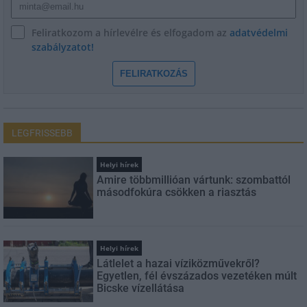
Feliratkozom a hírlevélre és elfogadom az
adatvédelmi
szabályzatot!
FELIRATKOZÁS
LEGFRISSEBB
Helyi hírek
Amire többmillióan vártunk: szombattól
másodfokúra csökken a riasztás
Helyi hírek
Látlelet a hazai víziközművekről?
Egyetlen, fél évszázados vezetéken múlt
Bicske vízellátása