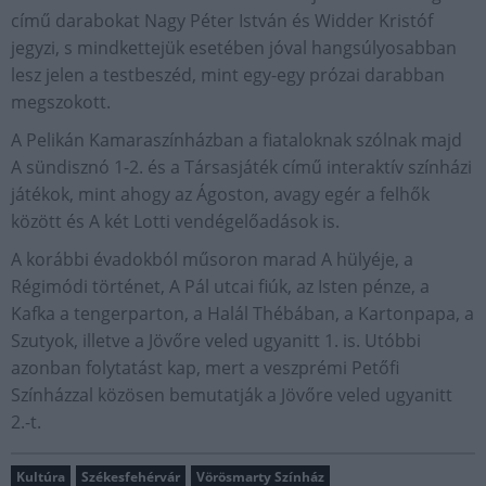
című darabokat Nagy Péter István és Widder Kristóf
jegyzi, s mindkettejük esetében jóval hangsúlyosabban
lesz jelen a testbeszéd, mint egy-egy prózai darabban
megszokott.
A Pelikán Kamaraszínházban a fiataloknak szólnak majd
A sündisznó 1-2. és a Társasjáték című interaktív színházi
játékok, mint ahogy az Ágoston, avagy egér a felhők
között és A két Lotti vendégelőadások is.
A korábbi évadokból műsoron marad A hülyéje, a
Régimódi történet, A Pál utcai fiúk, az Isten pénze, a
Kafka a tengerparton, a Halál Thébában, a Kartonpapa, a
Szutyok, illetve a Jövőre veled ugyanitt 1. is. Utóbbi
azonban folytatást kap, mert a veszprémi Petőfi
Színházzal közösen bemutatják a Jövőre veled ugyanitt
2.-t.
Kultúra
Székesfehérvár
Vörösmarty Színház