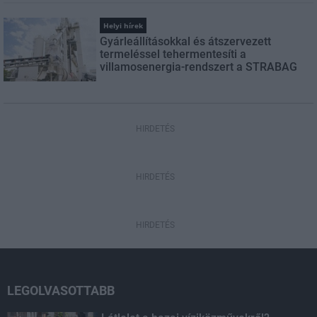
Helyi hírek
Gyárleállításokkal és átszervezett
termeléssel tehermentesíti a
villamosenergia-rendszert a STRABAG
HIRDETÉS
HIRDETÉS
HIRDETÉS
LEGOLVASOTTABB