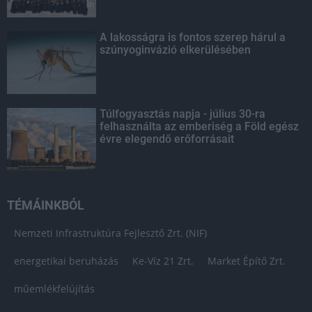
A lakosságra is fontos szerep hárul a
szúnyoginvázió elkerülésében
Túlfogyasztás napja - július 30-ra
felhasználta az emberiség a Föld egész
évre elegendő erőforrásait
TÉMÁINKBÓL
Nemzeti Infrastruktúra Fejlesztő Zrt. (NIF)
energetikai beruházás
Ke-Víz 21 Zrt.
Market Építő Zrt.
műemlékfelújítás