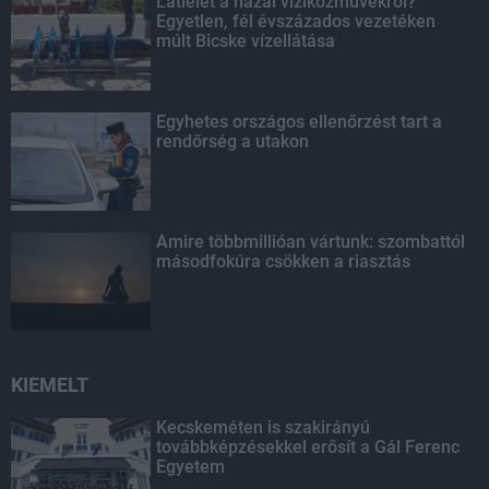
Látlelet a hazai víziközművekről?
Egyetlen, fél évszázados vezetéken
múlt Bicske vízellátása
Egyhetes országos ellenőrzést tart a
rendőrség a utakon
Amire többmillióan vártunk: szombattól
másodfokúra csökken a riasztás
KIEMELT
Kecskeméten is szakirányú
továbbképzésekkel erősít a Gál Ferenc
Egyetem