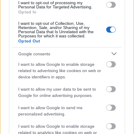
I want to opt-out of processing my
Personal Data for Targeted Advertising.
Épített öröksége megújításával is készül
Opted In
Mohács a csata ötszázadik
évfordulójára
I want to opt-out of Collection, Use,
Retention, Sale, and/or Sharing of my
Personal Data that Is Unrelated with the
Purposes for which it was collected.
Opted Out
Google consents
AJÁNLJUK MÉG
I want to allow Google to enable storage
related to advertising like cookies on web or
Helyi hírek
device identifiers in apps.
I want to allow my user data to be sent to
Google for online advertising purposes.
I want to allow Google to send me
personalized advertising.
Fáklyafényben tárul fel Székesfehérvár történelmi
I want to allow Google to enable storage
belvárosa
related to analytics like cookies on web or