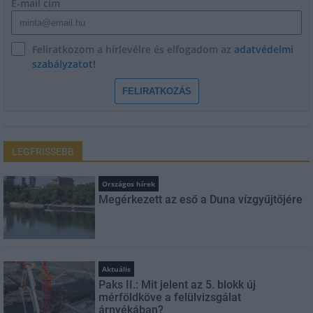
E-mail cím
Feliratkozom a hírlevélre és elfogadom az
adatvédelmi
szabályzatot!
FELIRATKOZÁS
LEGFRISSEBB
Országos hírek
Megérkezett az eső a Duna vízgyűjtőjére
Aktuális
Paks II.: Mit jelent az 5. blokk új
mérföldköve a felülvizsgálat
árnyékában?