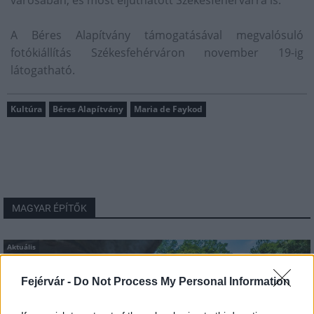
A Béres Alapítvány támogatásával megvalósuló
fotókiállítás Székesfehérváron november 19-ig
látogatható.
Kultúra
Béres Alapítvány
Maria de Faykod
MAGYAR ÉPÍTŐK
Aktuális
Fejérvár -
Do Not Process My Personal Information