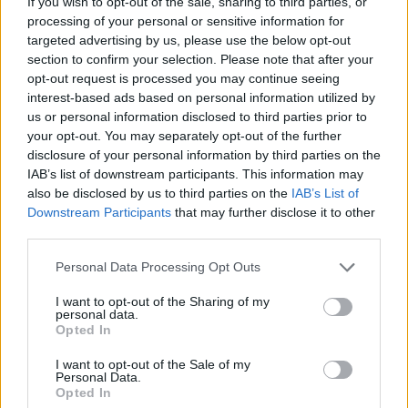
If you wish to opt-out of the sale, sharing to third parties, or
processing of your personal or sensitive information for
targeted advertising by us, please use the below opt-out
section to confirm your selection. Please note that after your
opt-out request is processed you may continue seeing
interest-based ads based on personal information utilized by
us or personal information disclosed to third parties prior to
your opt-out. You may separately opt-out of the further
Tata
műemlékfelújítás
műemlék
restaurálás
disclosure of your personal information by third parties on the
IAB’s list of downstream participants. This information may
Történelmi táj, amelynek minden köve mesél –
also be disclosed by us to third parties on the
IAB’s List of
megújul a tatai Angolkert
Downstream Participants
that may further disclose it to other
A projekt részeként megújulnak a területen található
third parties.
műemlékek, köztük a különleges Műromok, valamint a közeli
Please note that this website/app uses one or more Google
Várkanyarban álló Nepomuki Szent János híd és szobor is.
Personal Data Processing Opt Outs
services and may gather and store information including but
not limited to your visit or usage behaviour. You may click to
I want to opt-out of the Sharing of my
M1 bővítés: már zajlik a teljesen új
personal data.
grant or deny consent to Google and its third-party tags to
Bicske Kelet csomópont építése
Opted In
use your data for below specified purposes in below Google
consent section.
I want to opt-out of the Sale of my
Personal Data.
Opted In