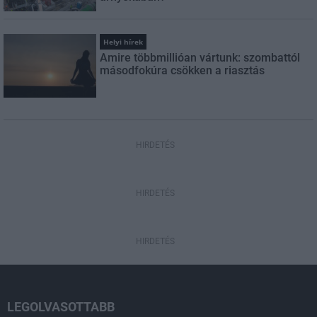
Helyi hírek
Amire többmillióan vártunk: szombattól
másodfokúra csökken a riasztás
HIRDETÉS
HIRDETÉS
HIRDETÉS
LEGOLVASOTTABB