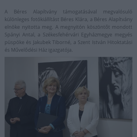
A Béres Alapítvány támogatásával megvalósuló
különleges fotókiállítást Béres Klára, a Béres Alapítvány
elnöke nyitotta meg. A megnyitón köszöntőt mondott
Spányi Antal, a Székesfehérvári Egyházmegye megyés
püspöke és Jakubek Tiborné, a Szent István Hitoktatási
és Művelődési Ház igazgatója.