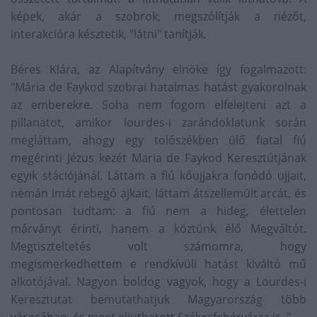
képek, akár a szobrok, megszólítják a nézőt,
interakcióra késztetik, "látni" tanítják.
Béres Klára, az Alapítvány elnöke így fogalmazott:
"Mária de Faykod szobrai hatalmas hatást gyakorolnak
az emberekre. Soha nem fogom elfelejteni azt a
pillanatot, amikor lourdes-i zarándoklatunk során
megláttam, ahogy egy tolószékben ülő fiatal fiú
megérinti Jézus kezét Maria de Faykod Keresztútjának
egyik stációjánál. Láttam a fiú kőujjakra fonódó ujjait,
némán imát rebegő ajkait, láttam átszellemült arcát, és
pontosan tudtam: a fiú nem a hideg, élettelen
márványt érinti, hanem a köztünk élő Megváltót.
Megtiszteltetés volt számomra, hogy
megismerkedhettem e rendkívüli hatást kiváltó mű
alkotójával. Nagyon boldog vagyok, hogy a Lourdes-i
Keresztutat bemutathatjuk Magyarország több
városában, és most eljuthatott Székesfehérvárra is. "