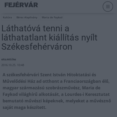
Kultúra
Béres Alapítvány
Maria de Faykod
Láthatóvá tenni a
láthatatlant kiállítás nyílt
Székesfehérváron
ots.mti.hu
2016.10.25. 10:48
A székesfehérvári Szent István Hitoktatási és
Művelődési Ház ad otthont a Franciaországban élő,
magyar származású szobrászművész, Maria de
Faykod világhírű alkotását, a Lourdes-i Keresztutat
bemutató művészi képeknek, melyeket a művésznő
saját maga készített.