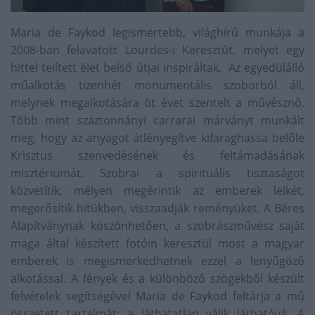
Maria de Faykod legismertebb, világhírű munkája a
2008-ban felavatott Lourdes-i Keresztút, melyet egy
hittel telített élet belső útjai inspiráltak. Az egyedülálló
műalkotás tizenhét monumentális szoborból áll,
melynek megalkotására öt évet szentelt a művésznő.
Több mint száztonnányi carrarai márványt munkált
meg, hogy az anyagot átlényegítve kifaraghassa belőle
Krisztus szenvedésének és feltámadásának
misztériumát. Szobrai a spirituális tisztaságot
közvetítik, mélyen megérintik az emberek lelkét,
megerősítik hitükben, visszaadják reményüket. A Béres
Alapítványnak köszönhetően, a szobrászművész saját
maga által készített fotóin keresztül most a magyar
emberek is megismerkedhetnek ezzel a lenyűgöző
alkotással. A fények és a különböző szögekből készült
felvételek segítségével Maria de Faykod feltárja a mű
összetett tartalmát: a láthatatlan válik láthatóvá. A