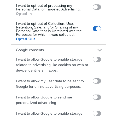
Új gyalogosátkelők és jelzőlámpás
csomópont épül Angyalföldön
I want to opt-out of processing my
Personal Data for Targeted Advertising.
Opted In
I want to opt-out of Collection, Use,
Retention, Sale, and/or Sharing of my
Másfélszeresére bővítik
Personal Data that Is Unrelated with the
Hódmezővásárhely jó hírű református
Purposes for which it was collected.
iskoláját
Opted Out
Google consents
Látványos építési szakasz indult be a
I want to allow Google to enable storage
Flórián téri felüljárón
related to advertising like cookies on web or
device identifiers in apps.
I want to allow my user data to be sent to
Google for online advertising purposes.
I want to allow Google to send me
AJÁNLJUK MÉG
personalized advertising.
I want to allow Google to enable storage
Országos hírek