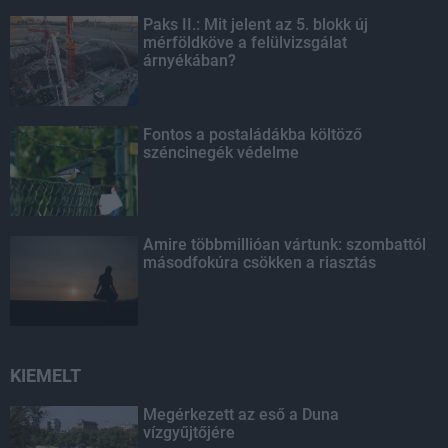
Paks II.: Mit jelent az 5. blokk új
mérföldköve a felülvizsgálat
árnyékában?
Fontos a postaládákba költöző
széncinegék védelme
Amire többmillióan vártunk: szombattól
másodfokúra csökken a riasztás
KIEMELT
Megérkezett az eső a Duna
vízgyűjtőjére