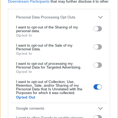
Downstream Participants
that may further disclose it to other
Tata
műemlékfelújítás
műemlék
restaurálás
third parties.
Történelmi táj, amelynek minden köve mesél –
Please note that this website/app uses one or more Google
megújul a tatai Angolkert
Personal Data Processing Opt Outs
services and may gather and store information including but
A projekt részeként megújulnak a területen található
not limited to your visit or usage behaviour. You may click to
I want to opt-out of the Sharing of my
personal data.
műemlékek, köztük a különleges Műromok, valamint a közeli
grant or deny consent to Google and its third-party tags to
Opted In
Várkanyarban álló Nepomuki Szent János híd és szobor is.
use your data for below specified purposes in below Google
consent section.
I want to opt-out of the Sale of my
Personal Data.
M1 bővítés: már zajlik a teljesen új
Opted In
Bicske Kelet csomópont építése
I want to opt-out of processing my
Personal Data for Targeted Advertising.
Opted In
Új gyalogosátkelők és jelzőlámpás
I want to opt-out of Collection, Use,
csomópont épül Angyalföldön
Retention, Sale, and/or Sharing of my
Personal Data that Is Unrelated with the
Purposes for which it was collected.
Opted Out
Másfélszeresére bővítik
Google consents
Hódmezővásárhely jó hírű református
iskoláját
I want to allow Google to enable storage