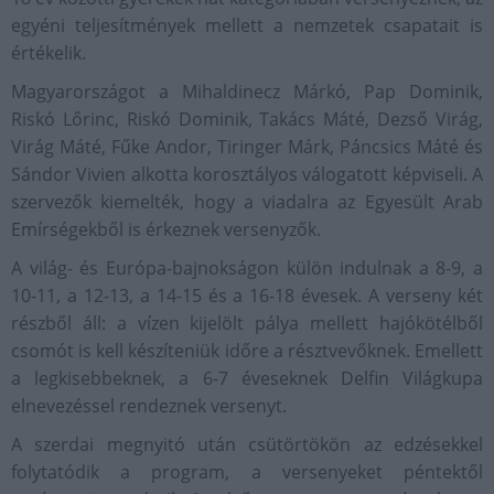
egyéni teljesítmények mellett a nemzetek csapatait is
értékelik.
Magyarországot a Mihaldinecz Márkó, Pap Dominik,
Riskó Lőrinc, Riskó Dominik, Takács Máté, Dezső Virág,
Virág Máté, Fűke Andor, Tiringer Márk, Páncsics Máté és
Sándor Vivien alkotta korosztályos válogatott képviseli. A
szervezők kiemelték, hogy a viadalra az Egyesült Arab
Emírségekből is érkeznek versenyzők.
A világ- és Európa-bajnokságon külön indulnak a 8-9, a
10-11, a 12-13, a 14-15 és a 16-18 évesek. A verseny két
részből áll: a vízen kijelölt pálya mellett hajókötélből
csomót is kell készíteniük időre a résztvevőknek. Emellett
a legkisebbeknek, a 6-7 éveseknek Delfin Világkupa
elnevezéssel rendeznek versenyt.
A szerdai megnyitó után csütörtökön az edzésekkel
folytatódik a program, a versenyeket péntektől