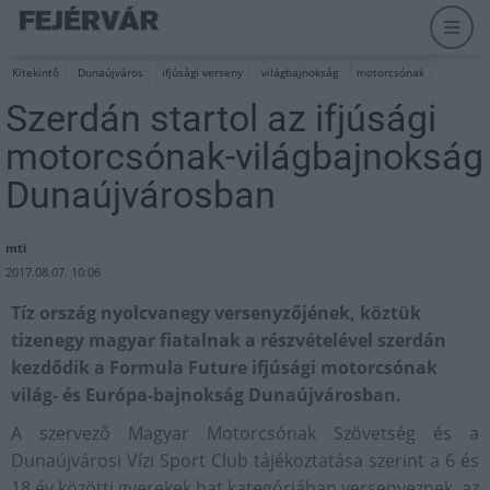
Kitekintő
Dunaújváros
ifjúsági verseny
világbajnokság
motorcsónak
Szerdán startol az ifjúsági
motorcsónak-világbajnokság
Dunaújvárosban
mti
2017.08.07. 10:06
Tíz ország nyolcvanegy versenyzőjének, köztük
tizenegy magyar fiatalnak a részvételével szerdán
kezdődik a Formula Future ifjúsági motorcsónak
világ- és Európa-bajnokság Dunaújvárosban.
A szervező Magyar Motorcsónak Szövetség és a
Dunaújvárosi Vízi Sport Club tájékoztatása szerint a 6 és
18 év közötti gyerekek hat kategóriában versenyeznek, az