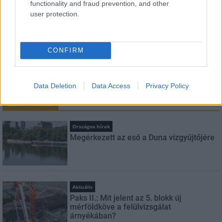
functionality and fraud prevention, and other
user protection.
Feliratkozom a hírlevélre és elfogadom az
adatvédelmi
szabályzatot!
CONFIRM
FELIRATKOZÁS
Data Deletion
Data Access
Privacy Policy
LEGFRISSEBB
Országos hírek
Megérkezett az eső a Duna vízgyűjtőjére
Aktuális
Paks II.: Mit jelent az 5. blokk új
mérföldköve a felülvizsgálat
árnyékában?