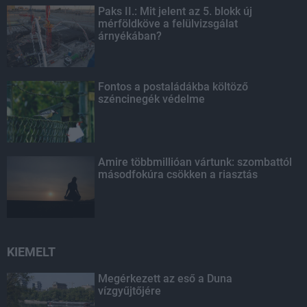
Paks II.: Mit jelent az 5. blokk új
mérföldköve a felülvizsgálat
árnyékában?
Fontos a postaládákba költöző
széncinegék védelme
Amire többmillióan vártunk: szombattól
másodfokúra csökken a riasztás
KIEMELT
Megérkezett az eső a Duna
vízgyűjtőjére