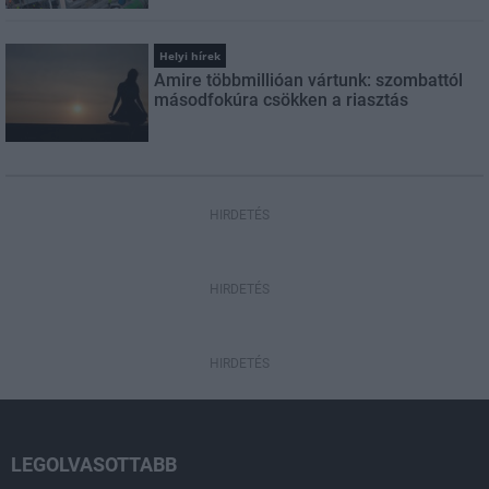
Helyi hírek
Amire többmillióan vártunk: szombattól
másodfokúra csökken a riasztás
HIRDETÉS
HIRDETÉS
HIRDETÉS
LEGOLVASOTTABB