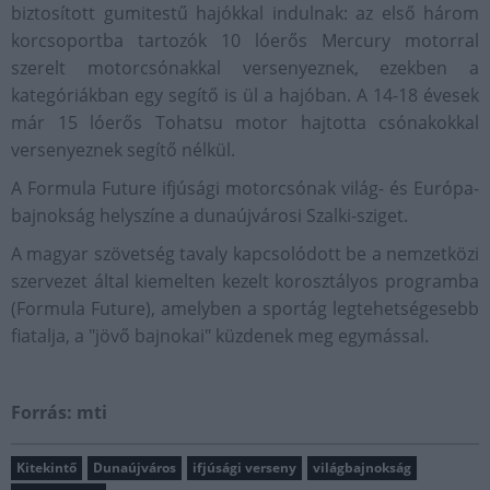
biztosított gumitestű hajókkal indulnak: az első három
korcsoportba tartozók 10 lóerős Mercury motorral
szerelt motorcsónakkal versenyeznek, ezekben a
kategóriákban egy segítő is ül a hajóban. A 14-18 évesek
már 15 lóerős Tohatsu motor hajtotta csónakokkal
versenyeznek segítő nélkül.
A Formula Future ifjúsági motorcsónak világ- és Európa-
bajnokság helyszíne a dunaújvárosi Szalki-sziget.
A magyar szövetség tavaly kapcsolódott be a nemzetközi
szervezet által kiemelten kezelt korosztályos programba
(Formula Future), amelyben a sportág legtehetségesebb
fiatalja, a "jövő bajnokai" küzdenek meg egymással.
Forrás: mti
Kitekintő
Dunaújváros
ifjúsági verseny
világbajnokság