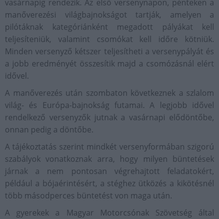
vasárnapig rendezik. Az első versenynapon, pénteken a
manőverezési világbajnokságot tartják, amelyen a
pilótáknak kategóriánként megadott pályákat kell
teljesíteniük, valamint csomókat kell időre kötniük.
Minden versenyző kétszer teljesítheti a versenypályát és
a jobb eredményét összesítik majd a csomózásnál elért
idővel.
A manőverezés után szombaton következnek a szlalom
világ- és Európa-bajnokság futamai. A legjobb idővel
rendelkező versenyzők jutnak a vasárnapi elődöntőbe,
onnan pedig a döntőbe.
A tájékoztatás szerint mindkét versenyformában szigorú
szabályok vonatkoznak arra, hogy milyen büntetések
járnak a nem pontosan végrehajtott feladatokért,
például a bójaérintésért, a stéghez ütközés a kikötésnél
több másodperces büntetést von maga után.
A gyerekek a Magyar Motorcsónak Szövetség által