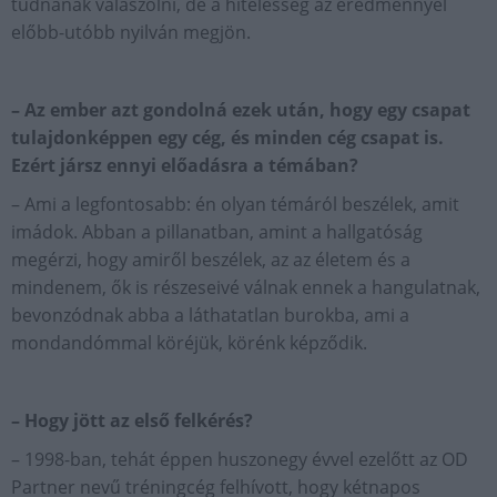
tudnának válaszolni, de a hitelesség az eredménnyel
előbb-utóbb nyilván megjön.
– Az ember azt gondolná ezek után, hogy egy csapat
tulajdonképpen egy cég, és minden cég csapat is.
Ezért jársz ennyi előadásra a témában?
– Ami a legfontosabb: én olyan témáról beszélek, amit
imádok. Abban a pillanatban, amint a hallgatóság
megérzi, hogy amiről beszélek, az az életem és a
mindenem, ők is részeseivé válnak ennek a hangulatnak,
bevonzódnak abba a láthatatlan burokba, ami a
mondandómmal köréjük, körénk képződik.
– Hogy jött az első felkérés?
– 1998-ban, tehát éppen huszonegy évvel ezelőtt az OD
Partner nevű tréningcég felhívott, hogy kétnapos