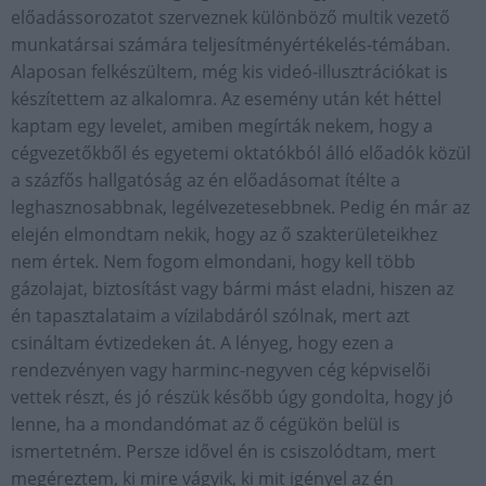
előadássorozatot szerveznek különböző multik vezető
munkatársai számára teljesítményértékelés-témában.
Alaposan felkészültem, még kis videó-illusztrációkat is
készítettem az alkalomra. Az esemény után két héttel
kaptam egy levelet, amiben megírták nekem, hogy a
cégvezetőkből és egyetemi oktatókból álló előadók közül
a százfős hallgatóság az én előadásomat ítélte a
leghasznosabbnak, legélvezetesebbnek. Pedig én már az
elején elmondtam nekik, hogy az ő szakterületeikhez
nem értek. Nem fogom elmondani, hogy kell több
gázolajat, biztosítást vagy bármi mást eladni, hiszen az
én tapasztalataim a vízilabdáról szólnak, mert azt
csináltam évtizedeken át. A lényeg, hogy ezen a
rendezvényen vagy harminc-negyven cég képviselői
vettek részt, és jó részük később úgy gondolta, hogy jó
lenne, ha a mondandómat az ő cégükön belül is
ismertetném. Persze idővel én is csiszolódtam, mert
megéreztem, ki mire vágyik, ki mit igényel az én