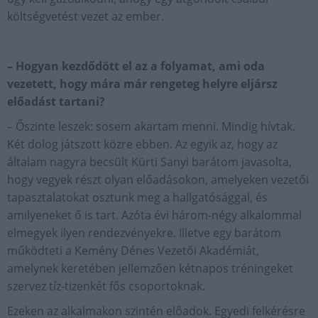
költségvetést vezet az ember.
– Hogyan kezdődött el az a folyamat, ami oda
vezetett, hogy mára már rengeteg helyre eljársz
előadást tartani?
– Őszinte leszek: sosem akartam menni. Mindig hívtak.
Két dolog játszott közre ebben. Az egyik az, hogy az
általam nagyra becsült Kürti Sanyi barátom javasolta,
hogy vegyek részt olyan előadásokon, amelyeken vezetői
tapasztalatokat osztunk meg a hallgatósággal, és
amilyeneket ő is tart. Azóta évi három-négy alkalommal
elmegyek ilyen rendezvényekre. Illetve egy barátom
működteti a Kemény Dénes Vezetői Akadémiát,
amelynek keretében jellemzően kétnapos tréningeket
szervez tíz-tizenkét fős csoportoknak.
Ezeken az alkalmakon szintén előadok. Egyedi felkérésre