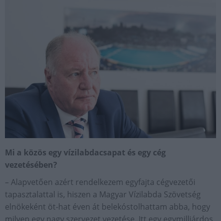
Mi a közös egy vízilabdacsapat és egy cég
vezetésében?
– Alapvetően azért rendelkezem egyfajta cégvezetői
tapasztalattal is, hiszen a Magyar Vízilabda Szövetség
elnökeként öt-hat éven át belekóstolhattam abba, hogy
milyen egy nagy szervezet vezetése. Itt egy egymilliárdos