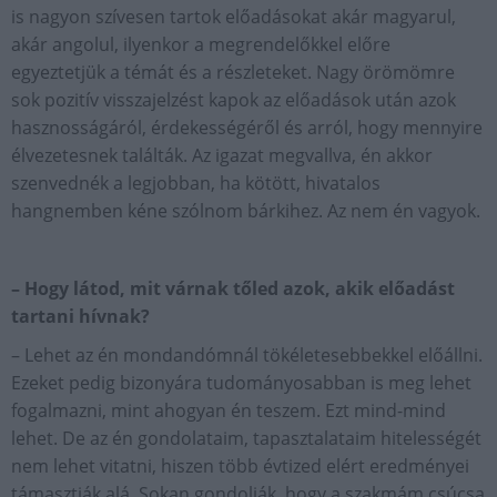
is nagyon szívesen tartok előadásokat akár magyarul,
akár angolul, ilyenkor a megrendelőkkel előre
egyeztetjük a témát és a részleteket. Nagy örömömre
sok pozitív visszajelzést kapok az előadások után azok
hasznosságáról, érdekességéről és arról, hogy mennyire
élvezetesnek találták. Az igazat megvallva, én akkor
szenvednék a legjobban, ha kötött, hivatalos
hangnemben kéne szólnom bárkihez. Az nem én vagyok.
– Hogy látod, mit várnak tőled azok, akik előadást
tartani hívnak?
– Lehet az én mondandómnál tökéletesebbekkel előállni.
Ezeket pedig bizonyára tudományosabban is meg lehet
fogalmazni, mint ahogyan én teszem. Ezt mind-mind
lehet. De az én gondolataim, tapasztalataim hitelességét
nem lehet vitatni, hiszen több évtized elért eredményei
támasztják alá. Sokan gondolják, hogy a szakmám csúcsa