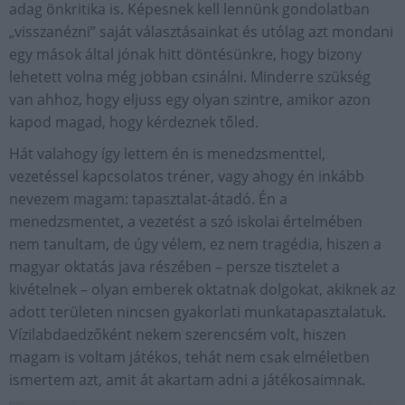
adag önkritika is. Képesnek kell lennünk gondolatban
„visszanézni” saját választásainkat és utólag azt mondani
egy mások által jónak hitt döntésünkre, hogy bizony
lehetett volna még jobban csinálni. Minderre szükség
van ahhoz, hogy eljuss egy olyan szintre, amikor azon
kapod magad, hogy kérdeznek tőled.
Hát valahogy így lettem én is menedzsmenttel,
vezetéssel kapcsolatos tréner, vagy ahogy én inkább
nevezem magam: tapasztalat-átadó. Én a
menedzsmentet, a vezetést a szó iskolai értelmében
nem tanultam, de úgy vélem, ez nem tragédia, hiszen a
magyar oktatás java részében – persze tisztelet a
kivételnek – olyan emberek oktatnak dolgokat, akiknek az
adott területen nincsen gyakorlati munkatapasztalatuk.
Vízilabdaedzőként nekem szerencsém volt, hiszen
magam is voltam játékos, tehát nem csak elméletben
ismertem azt, amit át akartam adni a játékosaimnak.