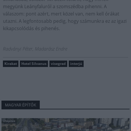
megyünk Leányfaluról a szomszédba pihenni. A
válaszom: pont azért, mert közel van, nem kell órákat
utazni. A legfontosabb pedig, hogy számunkra ez az igazi
kikapcsolódás és pihenés.
Radványi Péter, Madarász Endre
Kirakat
Hotel Silvanus
visegrad
interjú
MAGYAR ÉPÍTŐK
Útépítés