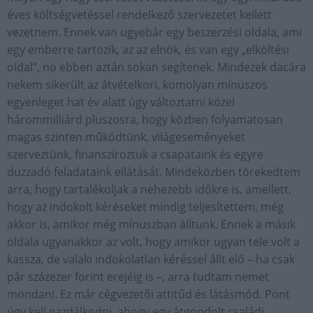
éves költségvetéssel rendelkező szervezetet kellett
vezetnem. Ennek van ugyebár egy beszerzési oldala, ami
egy emberre tartozik, az az elnök, és van egy „elköltési
oldal”, no ebben aztán sokan segítenek. Mindezek dacára
nekem sikerült az átvételkori, komolyan mínuszos
egyenleget hat év alatt úgy változtatni közel
hárommilliárd pluszosra, hogy közben folyamatosan
magas szinten működtünk, világeseményeket
szerveztünk, finanszíroztuk a csapataink és egyre
duzzadó feladataink ellátását. Mindeközben törekedtem
arra, hogy tartalékoljak a nehezebb időkre is, amellett,
hogy az indokolt kéréseket mindig teljesítettem, még
akkor is, amikor még mínuszban álltunk. Ennek a másik
oldala ugyanakkor az volt, hogy amikor ugyan tele volt a
kassza, de valaki indokolatlan kéréssel állt elő – ha csak
pár százezer forint erejéig is –, arra tudtam nemet
mondani. Ez már cégvezetői attitűd és látásmód. Pont
úgy kell gazdálkodni, ahogy egy átgondolt családi