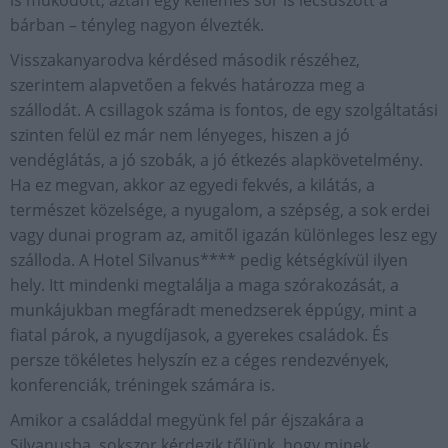
bárban – tényleg nagyon élvezték.
Visszakanyarodva kérdésed második részéhez,
szerintem alapvetően a fekvés határozza meg a
szállodát. A csillagok száma is fontos, de egy szolgáltatási
szinten felül ez már nem lényeges, hiszen a jó
vendéglátás, a jó szobák, a jó étkezés alapkövetelmény.
Ha ez megvan, akkor az egyedi fekvés, a kilátás, a
természet közelsége, a nyugalom, a szépség, a sok erdei
vagy dunai program az, amitől igazán különleges lesz egy
szálloda. A Hotel Silvanus**** pedig kétségkívül ilyen
hely. Itt mindenki megtalálja a maga szórakozását, a
munkájukban megfáradt menedzserek éppúgy, mint a
fiatal párok, a nyugdíjasok, a gyerekes családok. És
persze tökéletes helyszín ez a céges rendezvények,
konferenciák, tréningek számára is.
Amikor a családdal megyünk fel pár éjszakára a
Silvanusba, sokszor kérdezik tőlünk, hogy minek