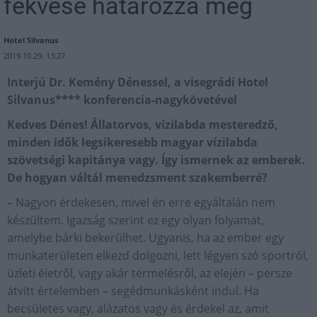
fekvése határozza meg
Hotel Silvanus
2019.10.29. 13:27
Interjú Dr. Kemény Dénessel, a visegrádi Hotel
Silvanus**** konferencia-nagykövetével
Kedves Dénes! Állatorvos, vízilabda mesteredző,
minden idők legsikeresebb magyar vízilabda
szövetségi kapitánya vagy. Így ismernek az emberek.
De hogyan váltál menedzsment szakemberré?
– Nagyon érdekesen, mivel én erre egyáltalán nem
készültem. Igazság szerint ez egy olyan folyamat,
amelybe bárki bekerülhet. Ugyanis, ha az ember egy
munkaterületen elkezd dolgozni, lett légyen szó sportról,
üzleti életről, vagy akár termelésről, az elején – persze
átvitt értelemben – segédmunkásként indul. Ha
becsületes vagy, alázatos vagy és érdekel az, amit