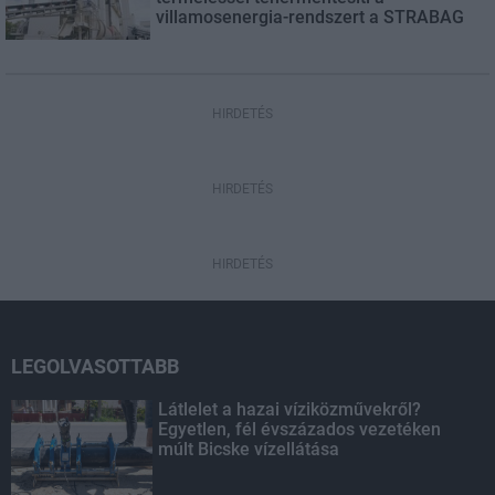
villamosenergia-rendszert a STRABAG
HIRDETÉS
HIRDETÉS
HIRDETÉS
LEGOLVASOTTABB
Látlelet a hazai víziközművekről?
Egyetlen, fél évszázados vezetéken
múlt Bicske vízellátása