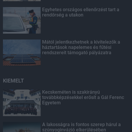
Egyhetes országos ellenőrzést tart a
rendőrség a utakon
Mától jelentkezhetnek a kivitelezők a
háztartások napelemes és fűtési
rendszereit támogató pályázatra
KIEMELT
Kecskeméten is szakirányú
továbbképzésekkel erősít a Gál Ferenc
Egyetem
A lakosságra is fontos szerep hárul a
szúnyoginvázió elkerülésében