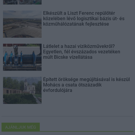
Elkészült a Liszt Ferenc repülőtér
közelében lévő logisztikai bázis út- és
közműhálózatának fejlesztése
Látlelet a hazai víziközművekről?
Egyetlen, fél évszázados vezetéken
múlt Bicske vízellátása
Épített öröksége megújításával is készül
Mohács a csata ötszázadik
évfordulójára
AJÁNLJUK MÉG