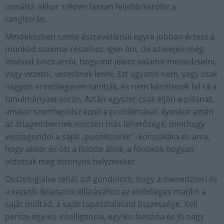
csinálsz, akkor szépen lassan feljebb kerülsz a
ranglétrán.
Mindeközben szinte észrevétlenül egyre jobban értesz a
munkád szakmai részéhez. Igen ám, de az elején még
lövésed sincs arról, hogy mit jelent valamit menedzselni,
vagy vezetni, vezetőnek lenni. Ezt ugyanis nem, vagy csak
nagyon érintőlegesen tanítják, és nem készítenek fel rá a
tanulmányaid során. Aztán egyszer csak eljön a pillanat,
amikor szembesülsz ezzel a problémával. Ilyenkor aztán
az átlagembernek nincsen más lehetősége, minthogy
visszagondol a saját „pucoltcsirke”- korszakára és arra,
hogy akkor és ott a fölötte állók, a főnökök hogyan
oldottak meg bizonyos helyzeteket.
Összefoglalva tehát azt gondolom, hogy a menedzseri és
a vezetői feladatok ellátásához az elsődleges mankó a
saját múltad, a saját tapasztalataid összessége. Kell
persze egy kis intelligencia, egy kis fantázia és jó nagy