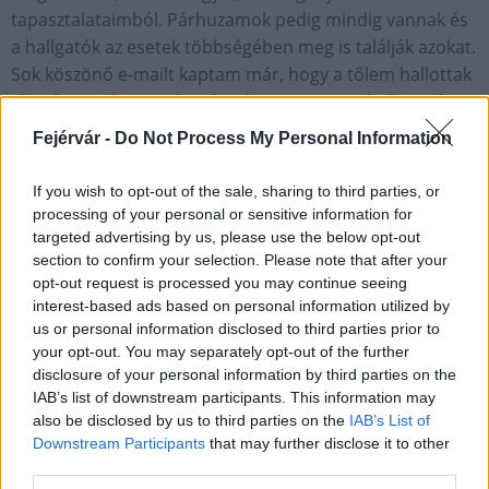
tapasztalataimból. Párhuzamok pedig mindig vannak és
a hallgatók az esetek többségében meg is találják azokat.
Sok köszönő e-mailt kaptam már, hogy a tőlem hallottak
alapján meghozott döntés sikerre vezetett és őszintén
megmondom, ilyenkor nagyon örülök, tényleg büszke
Fejérvár -
Do Not Process My Personal Information
vagyok.
If you wish to opt-out of the sale, sharing to third parties, or
processing of your personal or sensitive information for
– Mit gondolsz, meddig lesz energiád minderre?
targeted advertising by us, please use the below opt-out
section to confirm your selection. Please note that after your
– Réges-régen elhatároztam már, hogy addig fogom csak
opt-out request is processed you may continue seeing
csinálni, ameddig kikapcsol, amíg örömöt ad.
interest-based ads based on personal information utilized by
Szerencsére még ma is az a tapasztalatom, hogy az
us or personal information disclosed to third parties prior to
előadásaim harmadik percétől elfeledkezem helyről és
your opt-out. You may separately opt-out of the further
disclosure of your personal information by third parties on the
időről, és egyszerűen élvezem, amit csinálok, végül is
IAB’s list of downstream participants. This information may
tulajdonképpen arról beszélek, ami egyszerre az életem
also be disclosed by us to third parties on the
IAB’s List of
és a szenvedélyem. Persze volt már rossz tapasztalatom
Downstream Participants
that may further disclose it to other
is – nemrégiben egy vidéki helyszínen a hallgatóság
third parties.