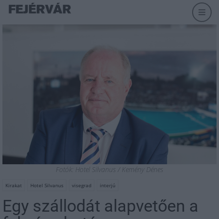
Fotók: Hotel Silvanus / Kemény Dénes
Kirakat
Hotel Silvanus
visegrad
interjú
Egy szállodát alapvetően a