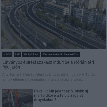
HE-DO
BKK
KM Építő Kft.
Főmterv Mérnöki Tervező Zrt.
Látványos építési szakasz indult be a Flórián téri
felüljárón
A tartós nyári hőség jelentős kihívás elé állítja a KM Építőt,
ennek ellenére folyamatosan halad az aszfaltozás.
Paks II.: Mit jelent az 5. blokk új
mérföldköve a felülvizsgálat
árnyékában?