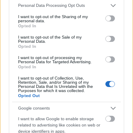
hetven százaléka folyamatosan egymással beszélt az
Please note that this website/app uses one or more Google
Personal Data Processing Opt Outs
előadás elején – de szerencsére nem ez a jellemző.
services and may gather and store information including but
Mindig megtisztelik figyelmükkel a játékosaimat, akikről
not limited to your visit or usage behaviour. You may click to
I want to opt-out of the Sharing of my
personal data.
beszélek és mindig megtisztelnek engem is. A vízilabda
grant or deny consent to Google and its third-party tags to
Opted In
Magyarországon különös helyet foglal el az emberek
use your data for below specified purposes in below Google
consent section.
szívében. Érdemes megfigyelni azt, hogy ha valaki nem
I want to opt-out of the Sale of my
Personal Data.
tud megnézni egy meccset és felhívja a barátját az
Opted In
eredményről érdeklődve, a válasz röviden ennyi: „mi
I want to opt-out of processing my
nyertünk!”. Nem „nyertek”, nem „nyert a magyar
Personal Data for Targeted Advertising.
válogatott”, hanem „mi nyertünk!”, mi mindannyian. A
Opted In
kiemelkedő egyéni sportolónak ugyanis tiszta szívből
I want to opt-out of Collection, Use,
drukkol a szurkoló, de a csapattal azonosulni is tud. Ez a
Retention, Sale, and/or Sharing of my
Personal Data that Is Unrelated with the
legnagyobb csoda.
Purposes for which it was collected.
Opted Out
Google consents
I want to allow Google to enable storage
related to advertising like cookies on web or
device identifiers in apps.