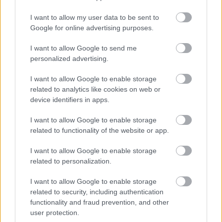
I want to allow my user data to be sent to
Google for online advertising purposes.
I want to allow Google to send me
personalized advertising.
I want to allow Google to enable storage
related to analytics like cookies on web or
device identifiers in apps.
– Úgy tudjuk, a világ számtalan helyén jártál már
I want to allow Google to enable storage
konferenciákon. Melyek a legemlékezetesebbek,
related to functionality of the website or app.
mitől szerethető egy szálloda, egy
konferenciahelyszín?
I want to allow Google to enable storage
related to personalization.
– Tartottam előadást Erdélyben, Felvidéken, Athénban,
Barcelonában, Madridban, Manchesterben, de
I want to allow Google to enable storage
Ausztráliában, Új-Zélandon, Mexikóban vagy az USA-ban
related to security, including authentication
functionality and fraud prevention, and other
többször is, remélem ezt senki sem dicsekvésnek
user protection.
értékeli, ez a válaszom a kérdésre. A