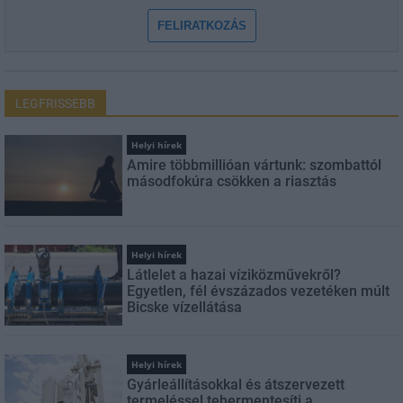
FELIRATKOZÁS
LEGFRISSEBB
Helyi hírek
Amire többmillióan vártunk: szombattól
másodfokúra csökken a riasztás
Helyi hírek
Látlelet a hazai víziközművekről?
Egyetlen, fél évszázados vezetéken múlt
Bicske vízellátása
Helyi hírek
Gyárleállításokkal és átszervezett
termeléssel tehermentesíti a