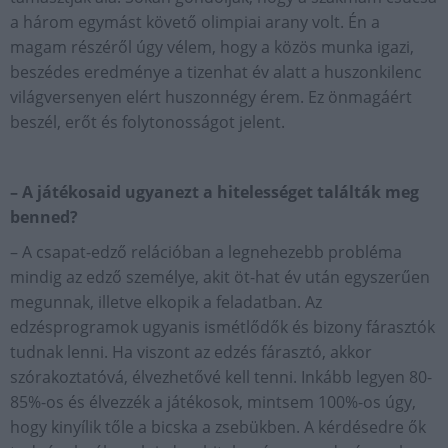
a három egymást követő olimpiai arany volt. Én a
magam részéről úgy vélem, hogy a közös munka igazi,
beszédes eredménye a tizenhat év alatt a huszonkilenc
világversenyen elért huszonnégy érem. Ez önmagáért
beszél, erőt és folytonosságot jelent.
– A játékosaid ugyanezt a hitelességet találták meg
benned?
– A csapat-edző relációban a legnehezebb probléma
mindig az edző személye, akit öt-hat év után egyszerűen
megunnak, illetve elkopik a feladatban. Az
edzésprogramok ugyanis ismétlődők és bizony fárasztók
tudnak lenni. Ha viszont az edzés fárasztó, akkor
szórakoztatóvá, élvezhetővé kell tenni. Inkább legyen 80-
85%-os és élvezzék a játékosok, mintsem 100%-os úgy,
hogy kinyílik tőle a bicska a zsebükben. A kérdésedre ők