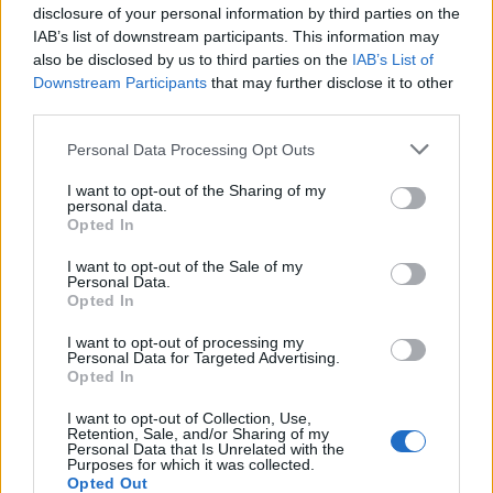
csomópont épül Angyalföldön
disclosure of your personal information by third parties on the
IAB’s list of downstream participants. This information may
also be disclosed by us to third parties on the
IAB’s List of
Downstream Participants
that may further disclose it to other
third parties.
Másfélszeresére bővítik
Hódmezővásárhely jó hírű református
Please note that this website/app uses one or more Google
Personal Data Processing Opt Outs
iskoláját
services and may gather and store information including but
not limited to your visit or usage behaviour. You may click to
I want to opt-out of the Sharing of my
personal data.
grant or deny consent to Google and its third-party tags to
Opted In
Látványos építési szakasz indult be a
use your data for below specified purposes in below Google
Flórián téri felüljárón
consent section.
I want to opt-out of the Sale of my
Personal Data.
Opted In
I want to opt-out of processing my
Personal Data for Targeted Advertising.
Opted In
AJÁNLJUK MÉG
I want to opt-out of Collection, Use,
Retention, Sale, and/or Sharing of my
Personal Data that Is Unrelated with the
Purposes for which it was collected.
Opted Out