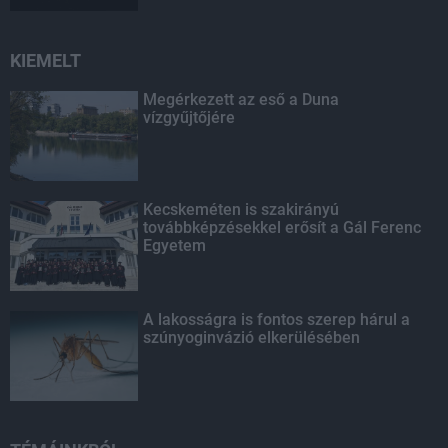
KIEMELT
Megérkezett az eső a Duna
vízgyűjtőjére
Kecskeméten is szakirányú
továbbképzésekkel erősít a Gál Ferenc
Egyetem
A lakosságra is fontos szerep hárul a
szúnyoginvázió elkerülésében