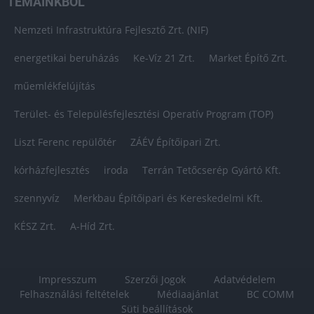
TÉMÁINKBÓL
Nemzeti Infrastruktúra Fejlesztő Zrt. (NIF)
energetikai beruházás
Ke-Víz 21 Zrt.
Market Építő Zrt.
műemlékfelújítás
Terület- és Településfejlesztési Operatív Program (TOP)
Liszt Ferenc repülőtér
ZÁÉV Építőipari Zrt.
kórházfejlesztés
iroda
Terrán Tetőcserép Gyártó Kft.
szennyvíz
Merkbau Építőipari és Kereskedelmi Kft.
KÉSZ Zrt.
A-Híd Zrt.
Impresszum
Szerzői Jogok
Adatvédelem
Felhasználási feltételek
Médiaajánlat
BC COMM
Süti beállítások