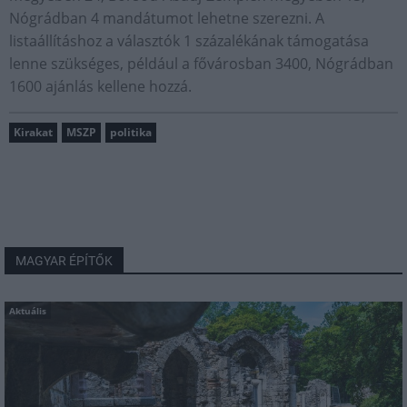
Nógrádban 4 mandátumot lehetne szerezni. A
listaállításhoz a választók 1 százalékának támogatása
lenne szükséges, például a fővárosban 3400, Nógrádban
1600 ajánlás kellene hozzá.
Kirakat
MSZP
politika
MAGYAR ÉPÍTŐK
Aktuális