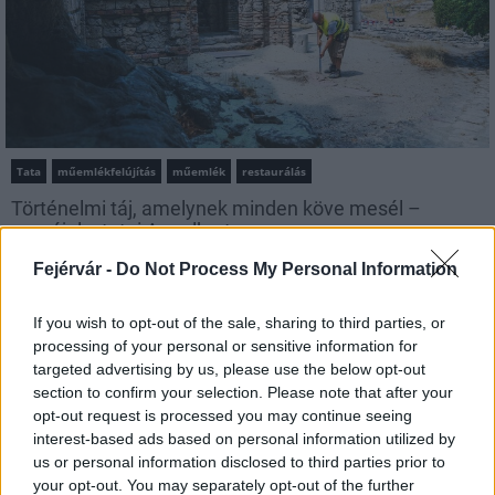
Tata
műemlékfelújítás
műemlék
restaurálás
Történelmi táj, amelynek minden köve mesél –
megújul a tatai Angolkert
A projekt részeként megújulnak a területen található
Fejérvár -
Do Not Process My Personal Information
műemlékek, köztük a különleges Műromok, valamint a közeli
Várkanyarban álló Nepomuki Szent János híd és szobor is.
If you wish to opt-out of the sale, sharing to third parties, or
processing of your personal or sensitive information for
M1 bővítés: már zajlik a teljesen új
targeted advertising by us, please use the below opt-out
Bicske Kelet csomópont építése
section to confirm your selection. Please note that after your
opt-out request is processed you may continue seeing
interest-based ads based on personal information utilized by
us or personal information disclosed to third parties prior to
your opt-out. You may separately opt-out of the further
Új gyalogosátkelők és jelzőlámpás