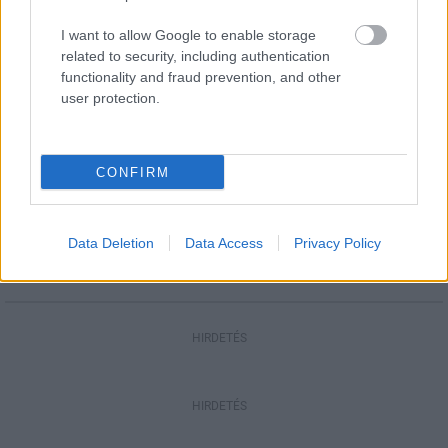
I want to allow Google to enable storage
related to security, including authentication
Aktuális
functionality and fraud prevention, and other
Paks II.: Mit jelent az 5. blokk új
user protection.
mérföldköve a felülvizsgálat
árnyékában?
CONFIRM
Helyi hírek
Amire többmillióan vártunk: szombattól
másodfokúra csökken a riasztás
Data Deletion
Data Access
Privacy Policy
HIRDETÉS
HIRDETÉS