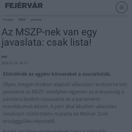
Kirakat
MSZP
politika
Az MSZP-nek van egy
javaslata: csak lista!
mti
2016.11.10. 14:13
Eltörölnék az egyéni körzeteket a szocialisták.
Olyan, megyei listákon alapuló választási rendszerre tett
javaslatot az MSZP, amelyben egyenes az arányosság a
pártokra leadott szavazatok és a parlamenti
mandátumok között. A párt által készített választási
rendszert csütörtökön mutatta be Molnár Zsolt
országgyűlési képviselő.
A párt országos elnökségének tagja a Választás