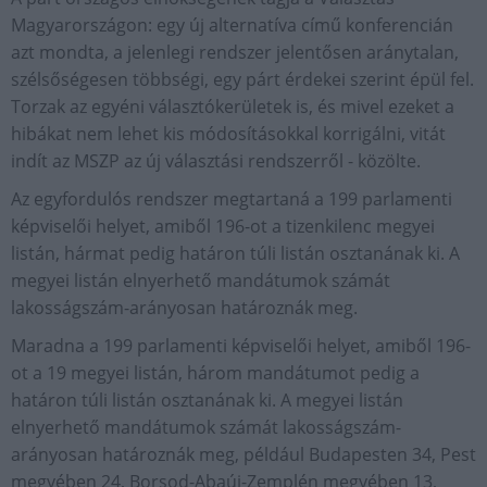
Magyarországon: egy új alternatíva című konferencián
azt mondta, a jelenlegi rendszer jelentősen aránytalan,
szélsőségesen többségi, egy párt érdekei szerint épül fel.
Torzak az egyéni választókerületek is, és mivel ezeket a
hibákat nem lehet kis módosításokkal korrigálni, vitát
indít az MSZP az új választási rendszerről - közölte.
Az egyfordulós rendszer megtartaná a 199 parlamenti
képviselői helyet, amiből 196-ot a tizenkilenc megyei
listán, hármat pedig határon túli listán osztanának ki. A
megyei listán elnyerhető mandátumok számát
lakosságszám-arányosan határoznák meg.
Maradna a 199 parlamenti képviselői helyet, amiből 196-
ot a 19 megyei listán, három mandátumot pedig a
határon túli listán osztanának ki. A megyei listán
elnyerhető mandátumok számát lakosságszám-
arányosan határoznák meg, például Budapesten 34, Pest
megyében 24, Borsod-Abaúj-Zemplén megyében 13,