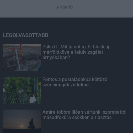
HIRDETÉS
LEGOLVASOTTABB
Paks II.: Mit jelent az 5. blokk új
mérföldköve a felülvizsgálat
árnyékában?
Fontos a postaládákba költöző
széncinegék védelme
Amire többmillióan vártunk: szombattól
másodfokúra csökken a riasztás