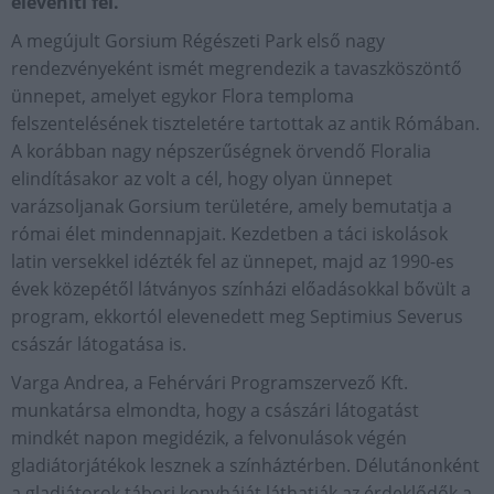
eleveníti fel.
A megújult Gorsium Régészeti Park első nagy
rendezvényeként ismét megrendezik a tavaszköszöntő
ünnepet, amelyet egykor Flora temploma
felszentelésének tiszteletére tartottak az antik Rómában.
A korábban nagy népszerűségnek örvendő Floralia
elindításakor az volt a cél, hogy olyan ünnepet
varázsoljanak Gorsium területére, amely bemutatja a
római élet mindennapjait. Kezdetben a táci iskolások
latin versekkel idézték fel az ünnepet, majd az 1990-es
évek közepétől látványos színházi előadásokkal bővült a
program, ekkortól elevenedett meg Septimius Severus
császár látogatása is.
Varga Andrea, a Fehérvári Programszervező Kft.
munkatársa elmondta, hogy a császári látogatást
mindkét napon megidézik, a felvonulások végén
gladiátorjátékok lesznek a színháztérben. Délutánonként
a gladiátorok tábori konyháját láthatják az érdeklődők a