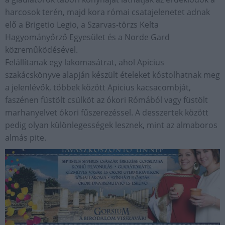
harcosok terén, majd kora római csatajelenetet adnak
elő a Brigetio Legio, a Szarvas-törzs Kelta
Hagyományőrző Egyesület és a Norde Gard
közreműködésével.
Felállítanak egy lakomasátrat, ahol Apicius
szakácskönyve alapján készült ételeket kóstolhatnak meg
a jelenlévők, többek között Apicius kacsacombját,
faszénen füstölt csülköt az ókori Rómából vagy füstölt
marhanyelvet ókori fűszerezéssel. A desszertek között
pedig olyan különlegességek lesznek, mint az almaboros
almás pite.