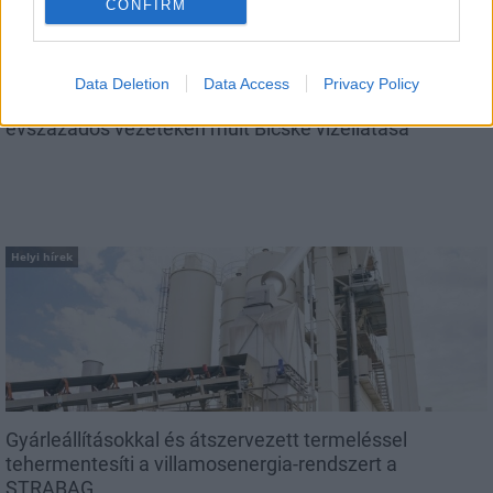
CONFIRM
Data Deletion
Data Access
Privacy Policy
Látlelet a hazai víziközművekről? Egyetlen, fél
évszázados vezetéken múlt Bicske vízellátása
Helyi hírek
Gyárleállításokkal és átszervezett termeléssel
tehermentesíti a villamosenergia-rendszert a
STRABAG