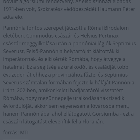
bővült a gorsiumi rendezvény. Az első színházi előadás
1971-ben volt, Szókratész védőbeszédét Haumann Péter
adta elő.
Pannónia fontos szerepet játszott a Római Birodalom
életében. Commodus császár és Helvius Pertinax
császár meggyilkolása után a pannóniai légiók Septimius
Severust, Felső-Pannónia helytartóját kiáltották ki
imperátornak, és elkísérték Rómába, hogy átvegye a
hatalmat. Ez a segítség az uralkodót és családját több
évtizeden át ehhez a provinciához fűzte, és Septimius
Severus számtalan formában fejezte ki háláját Pannónia
iránt. 202-ben, amikor keleti hadjáratáról visszatért
Rómába, hogy megünnepelje uralkodásának tizedik
évfordulóját, akkor sem egyenesen a fővárosba ment,
hanem Pannóniába, ahol ellátogatott Gorsiumba - ezt a
császári látogatást elevenítik fel a Floralián.
forrás: MTI