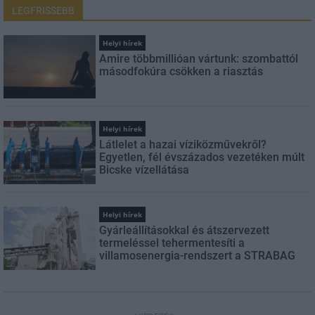
LEGFRISSEBB
Helyi hírek
Amire többmillióan vártunk: szombattól
másodfokúra csökken a riasztás
Helyi hírek
Látlelet a hazai víziközművekről?
Egyetlen, fél évszázados vezetéken múlt
Bicske vízellátása
Helyi hírek
Gyárleállításokkal és átszervezett
termeléssel tehermentesíti a
villamosenergia-rendszert a STRABAG