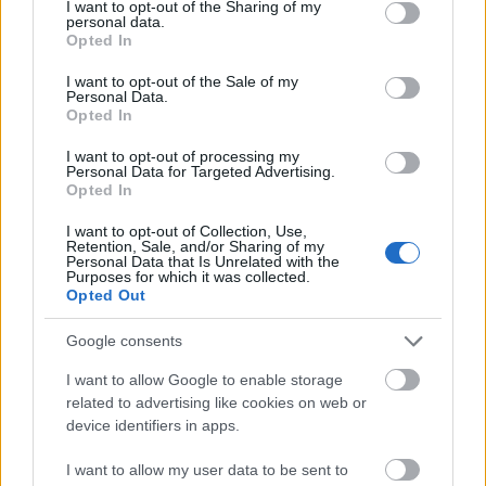
not limited to your visit or usage behaviour. You may click to
I want to opt-out of the Sharing of my
personal data.
grant or deny consent to Google and its third-party tags to
Opted In
use your data for below specified purposes in below Google
consent section.
I want to opt-out of the Sale of my
Paks II.: Mit jelent az 5. blokk új
Personal Data.
mérföldköve a felülvizsgálat
Opted In
árnyékában?
I want to opt-out of processing my
Personal Data for Targeted Advertising.
Opted In
Elkészült a Liszt Ferenc repülőtér
I want to opt-out of Collection, Use,
közelében lévő logisztikai bázis út- és
Retention, Sale, and/or Sharing of my
közműhálózatának fejlesztése
Personal Data that Is Unrelated with the
Purposes for which it was collected.
Opted Out
Látlelet a hazai víziközművekről?
Google consents
Egyetlen, fél évszázados vezetéken
múlt Bicske vízellátása
I want to allow Google to enable storage
related to advertising like cookies on web or
device identifiers in apps.
I want to allow my user data to be sent to