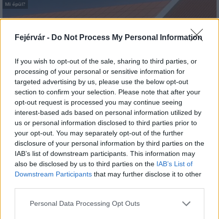
Mi épül?
Fejérvár -
Do Not Process My Personal Information
If you wish to opt-out of the sale, sharing to third parties, or
processing of your personal or sensitive information for
targeted advertising by us, please use the below opt-out
section to confirm your selection. Please note that after your
opt-out request is processed you may continue seeing
interest-based ads based on personal information utilized by
us or personal information disclosed to third parties prior to
Hódmezővásárhely
iskolaépítés
FERROÉP Zrt.
oktatási beruházás
your opt-out. You may separately opt-out of the further
disclosure of your personal information by third parties on the
Másfélszeresére bővítik Hódmezővásárhely jó hírű
IAB’s list of downstream participants. This information may
református iskoláját
also be disclosed by us to third parties on the
IAB’s List of
A Szőnyi Benjámin Általános Iskola fejlesztését a FERROÉP
Downstream Participants
that may further disclose it to other
kivitelezheti; a munkák csaknem egy évig tartanak majd.
third parties.
Please note that this website/app uses one or more Google
Personal Data Processing Opt Outs
Látványos építési szakasz indult be a
services and may gather and store information including but
Flórián téri felüljárón