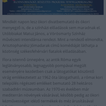
Mindkét napon lesz ókori divatbemutató és ókori
menyegző is, de a színházi előadások sem maradnak el.
Utóbbiakat Matuz János, a Vörösmarty Színház
művészeti intendánsa rendezi. Mint a rendező elmondta,
Arisztophanész Jómadarak című komédiáját láthatja a
közönség székesfehérvári fiatalok előadásában.
Flora istennő ünnepére, az antik Róma egyik
leglátványosabb, legnagyobb pompával megült
eseményére kezdetben csak a látogatókat köszöntő
virág emlékeztetett az 1962 óta látogatható, a római kori
település régészeti emlékeit bemutató 28 hektáros
szabadtéri múzeumban. Az 1970-es években már
mediterrán növények vásárával, később pedig az ókori
kézművességet idéző termékek és méz árusításával