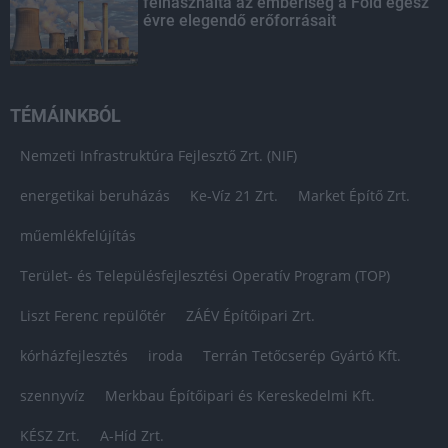
felhasználta az emberiség a Föld egész
évre elegendő erőforrásait
TÉMÁINKBÓL
Nemzeti Infrastruktúra Fejlesztő Zrt. (NIF)
energetikai beruházás
Ke-Víz 21 Zrt.
Market Építő Zrt.
műemlékfelújítás
Terület- és Településfejlesztési Operatív Program (TOP)
Liszt Ferenc repülőtér
ZÁÉV Építőipari Zrt.
kórházfejlesztés
iroda
Terrán Tetőcserép Gyártó Kft.
szennyvíz
Merkbau Építőipari és Kereskedelmi Kft.
KÉSZ Zrt.
A-Híd Zrt.