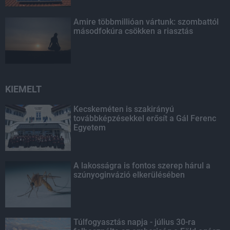
Amire többmillióan vártunk: szombattól
másodfokúra csökken a riasztás
KIEMELT
Kecskeméten is szakirányú
továbbképzésekkel erősít a Gál Ferenc
Egyetem
A lakosságra is fontos szerep hárul a
szúnyoginvázió elkerülésében
Túlfogyasztás napja - július 30-ra