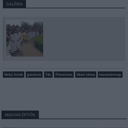
GALÉRIA
Helyi hírek
gorsium
Tác
Florarium
ókori róma
tavaszünnep
MAGYAR ÉPÍTŐK