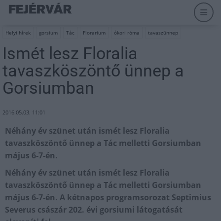
Helyi hírek
gorsium
Tác
Florarium
ókori róma
tavaszünnep
Ismét lesz Floralia
tavaszköszöntő ünnep a
Gorsiumban
2016.05.03. 11:01
Néhány év szünet után ismét lesz Floralia
tavaszköszöntő ünnep a Tác melletti Gorsiumban
május 6-7-én.
Néhány év szünet után ismét lesz Floralia
tavaszköszöntő ünnep a Tác melletti Gorsiumban
május 6-7-én. A kétnapos programsorozat Septimius
Severus császár 202. évi gorsiumi látogatását