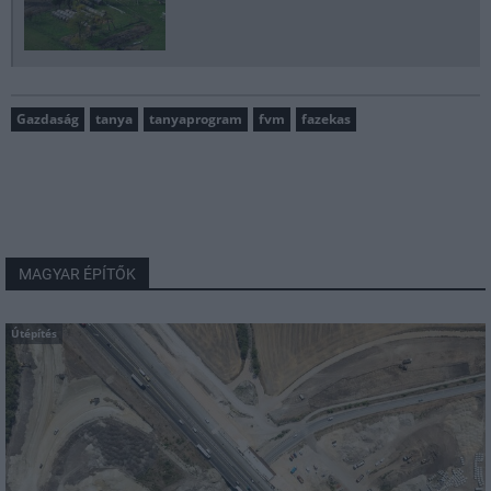
Gazdaság
tanya
tanyaprogram
fvm
fazekas
MAGYAR ÉPÍTŐK
Útépítés