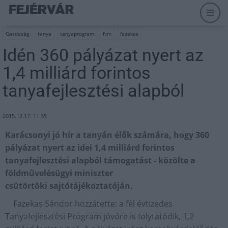
Gazdaság
tanya
tanyaprogram
fvm
fazekas
Idén 360 pályázat nyert az
1,4 milliárd forintos
tanyafejlesztési alapból
2015.12.17. 11:35
Karácsonyi jó hír a tanyán élők számára, hogy 360
pályázat nyert az idei 1,4 milliárd forintos
tanyafejlesztési alapból támogatást - közölte a
földművelésügyi miniszter
csütörtöki sajtótájékoztatóján.
Fazekas Sándor hozzátette: a fél évtizedes
Tanyafejlesztési Program jövőre is folytatódik, 1,2