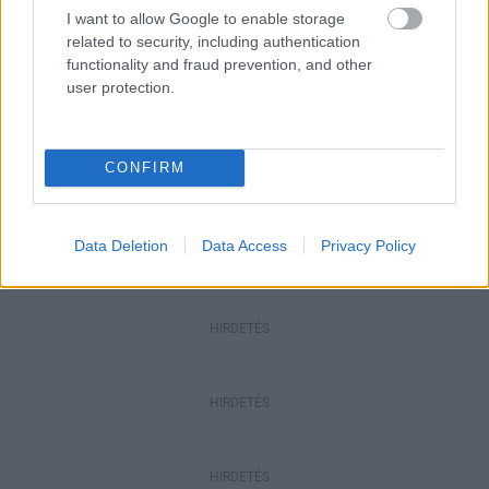
I want to allow Google to enable storage
Aktuális
related to security, including authentication
Paks II.: Mit jelent az 5. blokk új
functionality and fraud prevention, and other
mérföldköve a felülvizsgálat
user protection.
árnyékában?
CONFIRM
Helyi hírek
Amire többmillióan vártunk: szombattól
másodfokúra csökken a riasztás
Data Deletion
Data Access
Privacy Policy
HIRDETÉS
HIRDETÉS
HIRDETÉS