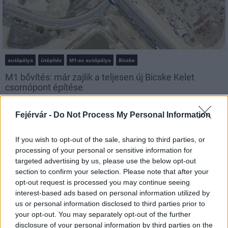
autópálya
útépítés
M1-es autópálya
Bicske
M1 bővítés: már zajlik a teljesen új Bicske Kelet
csomópont építése
Tizenegy meglévő csomópontot korszerűsít és négy új,
különszintű csomópontot hoz létre az MKIF az M1-es
Fejérvár -
Do Not Process My Personal Information
bővítésénél.
If you wish to opt-out of the sale, sharing to third parties, or
Új gyalogosátkelők és jelzőlámpás
processing of your personal or sensitive information for
csomópont épül Angyalföldön
targeted advertising by us, please use the below opt-out
section to confirm your selection. Please note that after your
opt-out request is processed you may continue seeing
interest-based ads based on personal information utilized by
us or personal information disclosed to third parties prior to
Másfélszeresére bővítik
Hódmezővásárhely jó hírű református
your opt-out. You may separately opt-out of the further
iskoláját
disclosure of your personal information by third parties on the