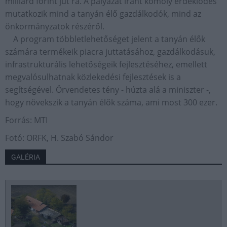
milliárd forint jut rá. A pályázat iránt komoly érdeklődés
mutatkozik mind a tanyán élő gazdálkodók, mind az
önkormányzatok részéről.
A program többletlehetőséget jelent a tanyán élők
számára termékeik piacra juttatásához, gazdálkodásuk,
infrastrukturális lehetőségeik fejlesztéséhez, emellett
megvalósulhatnak közlekedési fejlesztések is a
segítségével. Örvendetes tény - húzta alá a miniszter -,
hogy növekszik a tanyán élők száma, ami most 300 ezer.
Forrás: MTI
Fotó: ORFK, H. Szabó Sándor
GALÉRIA