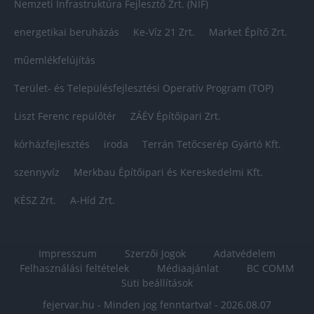
Nemzeti Infrastruktúra Fejlesztő Zrt. (NIF)
energetikai beruházás
Ke-Víz 21 Zrt.
Market Építő Zrt.
műemlékfelújítás
Terület- és Településfejlesztési Operatív Program (TOP)
Liszt Ferenc repülőtér
ZÁÉV Építőipari Zrt.
kórházfejlesztés
iroda
Terrán Tetőcserép Gyártó Kft.
szennyvíz
Merkbau Építőipari és Kereskedelmi Kft.
KÉSZ Zrt.
A-Híd Zrt.
Impresszum
Szerzői Jogok
Adatvédelem
Felhasználási feltételek
Médiaajánlat
BC COMM
Süti beállítások
fejervar.hu - Minden jog fenntartva! - 2026.08.07