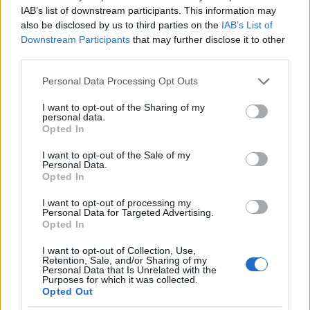
IAB’s list of downstream participants. This information may
also be disclosed by us to third parties on the
IAB’s List of
Downstream Participants
that may further disclose it to other
Látványos építési szakasz indult be a
third parties.
Flórián téri felüljárón
Please note that this website/app uses one or more Google
Personal Data Processing Opt Outs
services and may gather and store information including but
not limited to your visit or usage behaviour. You may click to
I want to opt-out of the Sharing of my
personal data.
Paks II.: Mit jelent az 5. blokk új
grant or deny consent to Google and its third-party tags to
Opted In
mérföldköve a felülvizsgálat
use your data for below specified purposes in below Google
árnyékában?
consent section.
I want to opt-out of the Sale of my
Personal Data.
Opted In
I want to opt-out of processing my
Personal Data for Targeted Advertising.
Opted In
AJÁNLJUK MÉG
I want to opt-out of Collection, Use,
Retention, Sale, and/or Sharing of my
Personal Data that Is Unrelated with the
Purposes for which it was collected.
Opted Out
HÍRLEVÉL