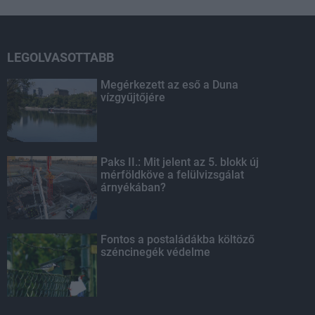
LEGOLVASOTTABB
Megérkezett az eső a Duna
vízgyűjtőjére
Paks II.: Mit jelent az 5. blokk új
mérföldköve a felülvizsgálat
árnyékában?
Fontos a postaládákba költöző
széncinegék védelme