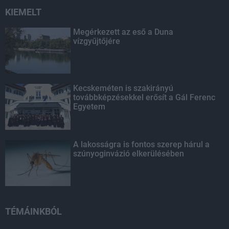
KIEMELT
Megérkezett az eső a Duna
vízgyűjtőjére
Kecskeméten is szakirányú
továbbképzésekkel erősít a Gál Ferenc
Egyetem
A lakosságra is fontos szerep hárul a
szúnyoginvázió elkerülésében
TÉMÁINKBÓL