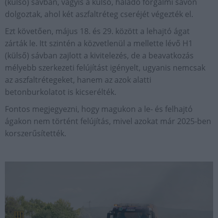
(külső) sávban, vagyis a külső, haladó forgalmi sávon
dolgoztak, ahol két aszfaltréteg cseréjét végezték el.
Ezt követően, május 18. és 29. között a lehajtó ágat
zárták le. Itt szintén a közvetlenül a mellette lévő H1
(külső) sávban zajlott a kivitelezés, de a beavatkozás
mélyebb szerkezeti felújítást igényelt, ugyanis nemcsak
az aszfaltrétegeket, hanem az azok alatti
betonburkolatot is kicserélték.
Fontos megjegyezni, hogy magukon a le- és felhajtó
ágakon nem történt felújítás, mivel azokat már 2025-ben
korszerűsítették.