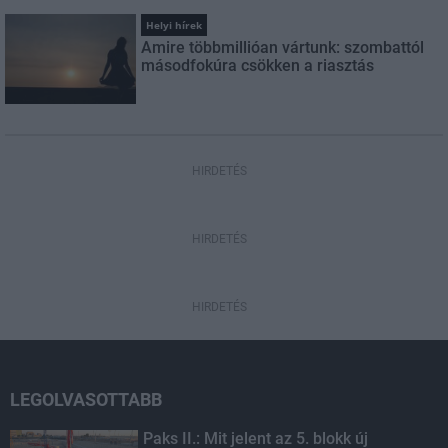
Helyi hírek
Amire többmillióan vártunk: szombattól
másodfokúra csökken a riasztás
HIRDETÉS
HIRDETÉS
HIRDETÉS
LEGOLVASOTTABB
Paks II.: Mit jelent az 5. blokk új