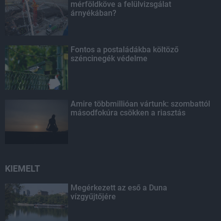
mérföldköve a felülvizsgálat
árnyékában?
Fontos a postaládákba költöző
széncinegék védelme
Amire többmillióan vártunk: szombattól
másodfokúra csökken a riasztás
KIEMELT
Megérkezett az eső a Duna
vízgyűjtőjére