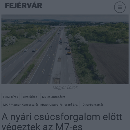
Magyar Építők
Helyi hírek
útfelújítás
M7-es autópálya
MKIF Magyar Koncessziós Infrastruktúra Fejlesztő Zrt.
útkarbantartás
A nyári csúcsforgalom előtt
végeztek az M7-es