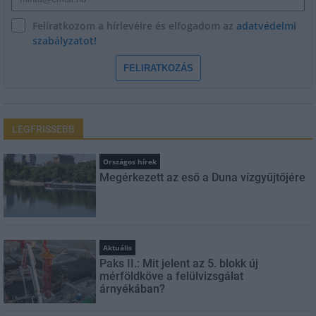
Feliratkozom a hírlevélre és elfogadom az
adatvédelmi
szabályzatot!
FELIRATKOZÁS
LEGFRISSEBB
Országos hírek
Megérkezett az eső a Duna vízgyűjtőjére
Aktuális
Paks II.: Mit jelent az 5. blokk új
mérföldköve a felülvizsgálat
árnyékában?