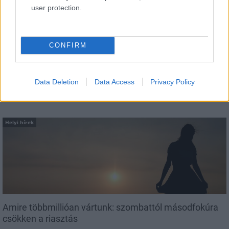
user protection.
Látványos építési szakasz indult be a
Flórián téri felüljárón
CONFIRM
Data Deletion
Data Access
Privacy Policy
AJÁNLJUK MÉG
Helyi hírek
Amire többmillióan vártunk: szombattól másodfokúra
csökken a riasztás