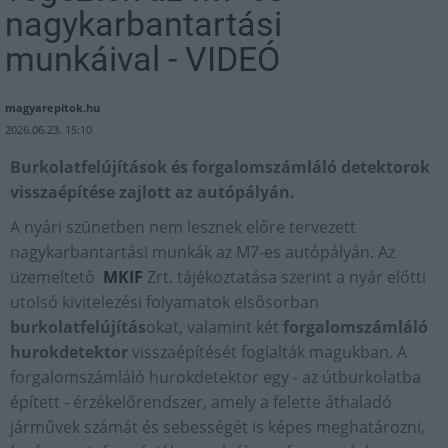
nagykarbantartási
munkáival - VIDEÓ
magyarepitok.hu
2026.06.23. 15:10
Burkolatfelújítások és forgalomszámláló detektorok
visszaépítése zajlott az autópályán.
A nyári szünetben nem lesznek előre tervezett
nagykarbantartási munkák az M7-es autópályán. Az
üzemeltető
MKIF
Zrt. tájékoztatása szerint a nyár előtti
utolsó kivitelezési folyamatok elsősorban
burkolatfelújítás
okat, valamint két
forgalomszámláló
hurokdetektor
visszaépítését foglalták magukban. A
forgalomszámláló hurokdetektor egy - az útburkolatba
épített - érzékelőrendszer, amely a felette áthaladó
járművek számát és sebességét is képes meghatározni,