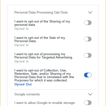
third parties.
Please note that this website/app uses one or more Google
Personal Data Processing Opt Outs
services and may gather and store information including but
not limited to your visit or usage behaviour. You may click to
I want to opt-out of the Sharing of my
MAGYAR ÉPÍTŐK
personal data.
grant or deny consent to Google and its third-party tags to
Opted In
use your data for below specified purposes in below Google
consent section.
Aktuális
I want to opt-out of the Sale of my
Personal Data.
Opted In
I want to opt-out of processing my
Personal Data for Targeted Advertising.
Opted In
I want to opt-out of Collection, Use,
Retention, Sale, and/or Sharing of my
Personal Data that Is Unrelated with the
Purposes for which it was collected.
Opted Out
Google consents
Tata
műemlékfelújítás
műemlék
restaurálás
I want to allow Google to enable storage