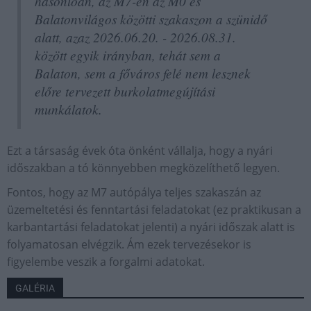
hasonlóan, az M7-en az M0 és
Balatonvilágos közötti szakaszon a szünidő
alatt, azaz 2026.06.20. - 2026.08.31.
között egyik irányban, tehát sem a
Balaton, sem a főváros felé nem lesznek
előre tervezett burkolatmegújítási
munkálatok.
Ezt a társaság évek óta önként vállalja, hogy a nyári
időszakban a tó könnyebben megközelíthető legyen.
Fontos, hogy az M7 autópálya teljes szakaszán az
üzemeltetési és fenntartási feladatokat (ez praktikusan a
karbantartási feladatokat jelenti) a nyári időszak alatt is
folyamatosan elvégzik. Ám ezek tervezésekor is
figyelembe veszik a forgalmi adatokat.
GALÉRIA