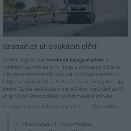
Szabad az út a vakáció előtt!
Az MKIF legfrissebb
Facebook bejegyzésében
és
videóban számolt be arról, hogy a változatos időjárás
ellenére a tervezettnél 4 nappal korábban végeztek a
felújítási munkálatokkal Székesfehérvár térségében, így
június 12. óta korlátozások nélkül lehet használni az M7-
et az M0 és Balatonvilágos között mindkét irányba.
És ez így marad a vakáció ideje alatt is – ígéri az MKIF.
Az elmúlt három év gyakorlatához