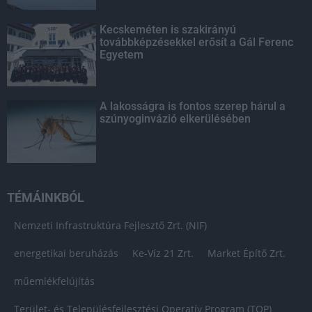
Kecskeméten is szakirányú
továbbképzésekkel erősít a Gál Ferenc
Egyetem
A lakosságra is fontos szerep hárul a
szúnyoginvázió elkerülésében
TÉMÁINKBÓL
Nemzeti Infrastruktúra Fejlesztő Zrt. (NIF)
energetikai beruházás
Ke-Víz 21 Zrt.
Market Építő Zrt.
műemlékfelújítás
Terület- és Településfejlesztési Operatív Program (TOP)