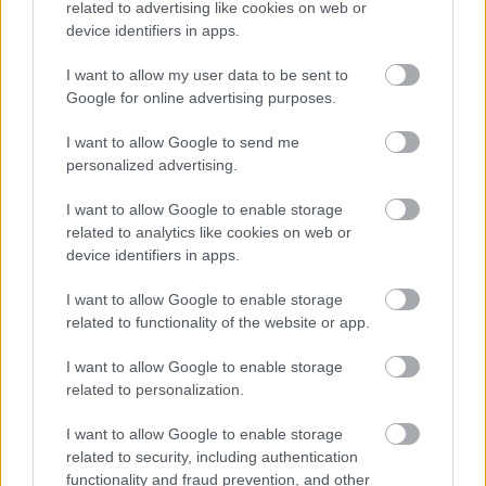
Történelmi táj, amelynek minden köve mesél –
related to advertising like cookies on web or
megújul a tatai Angolkert
device identifiers in apps.
A projekt részeként megújulnak a területen található
I want to allow my user data to be sent to
műemlékek, köztük a különleges Műromok, valamint a közeli
Google for online advertising purposes.
Várkanyarban álló Nepomuki Szent János híd és szobor is.
I want to allow Google to send me
M1 bővítés: már zajlik a teljesen új
personalized advertising.
Bicske Kelet csomópont építése
I want to allow Google to enable storage
related to analytics like cookies on web or
device identifiers in apps.
Új gyalogosátkelők és jelzőlámpás
csomópont épül Angyalföldön
I want to allow Google to enable storage
related to functionality of the website or app.
I want to allow Google to enable storage
related to personalization.
Másfélszeresére bővítik
Hódmezővásárhely jó hírű református
iskoláját
I want to allow Google to enable storage
related to security, including authentication
functionality and fraud prevention, and other