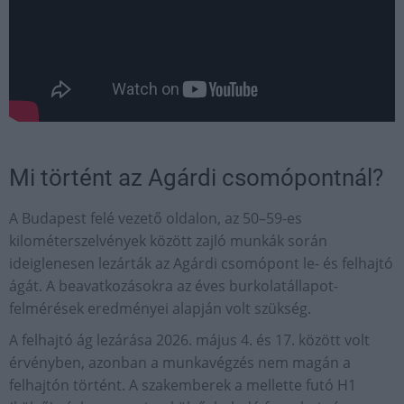
Mi történt az Agárdi csomópontnál?
A Budapest felé vezető oldalon, az 50–59-es
kilométerszelvények között zajló munkák során
ideiglenesen lezárták az Agárdi csomópont le- és felhajtó
ágát. A beavatkozásokra az éves burkolatállapot-
felmérések eredményei alapján volt szükség.
A felhajtó ág lezárása 2026. május 4. és 17. között volt
érvényben, azonban a munkavégzés nem magán a
felhajtón történt. A szakemberek a mellette futó H1