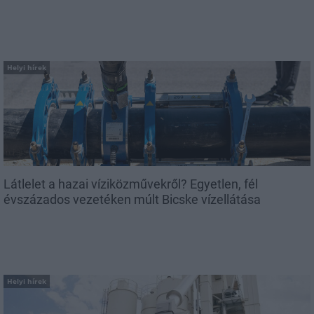
Helyi hírek
Látlelet a hazai víziközművekről? Egyetlen, fél
évszázados vezetéken múlt Bicske vízellátása
Helyi hírek