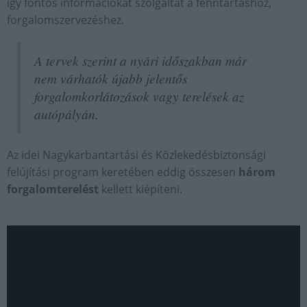
így fontos információkat szolgáltat a fenntartáshoz,
forgalomszervezéshez.
A tervek szerint a nyári időszakban már
nem várhatók újabb jelentős
forgalomkorlátozások vagy terelések az
autópályán.
Az idei Nagykarbantartási és Közlekedésbiztonsági
felújítási program keretében eddig összesen
három
forgalomterelést
kellett kiépíteni.