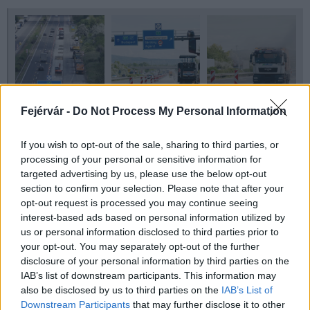
Fejérvár -
Do Not Process My Personal Information
If you wish to opt-out of the sale, sharing to third parties, or
processing of your personal or sensitive information for
targeted advertising by us, please use the below opt-out
section to confirm your selection. Please note that after your
opt-out request is processed you may continue seeing
interest-based ads based on personal information utilized by
us or personal information disclosed to third parties prior to
your opt-out. You may separately opt-out of the further
Helyi hírek
útfelújítás
M7-es autópálya
disclosure of your personal information by third parties on the
MKIF Magyar Koncessziós Infrastruktúra Fejlesztő Zrt.
IAB’s list of downstream participants. This information may
útkarbantartás
also be disclosed by us to third parties on the
IAB’s List of
Downstream Participants
that may further disclose it to other