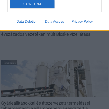
CONFIRM
Data Deletion
Data Access
Privacy Policy
Látlelet a hazai víziközművekről? Egyetlen, fél
évszázados vezetéken múlt Bicske vízellátása
Helyi hírek
Gyárleállításokkal és átszervezett termeléssel
tehermentesíti a villamosenergia-rendszert a