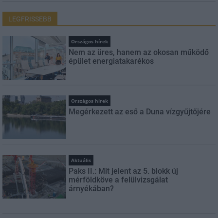
LEGFRISSEBB
Országos hírek
Nem az üres, hanem az okosan működő
épület energiatakarékos
Országos hírek
Megérkezett az eső a Duna vízgyűjtőjére
Aktuális
Paks II.: Mit jelent az 5. blokk új
mérföldköve a felülvizsgálat
árnyékában?