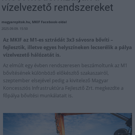
vízelvezető rendszereket
magyarepitok.hu, MKIF Facebook-oldal
2025.09.09. 15:50
Az MKIF az M1-es sztrádát 3x3 sávosra bővíti –
fejlesztik, illetve egyes helyszíneken lecserélik a pálya
vízelvezető hálózatát is.
Az elmúlt egy évben rendszeresen beszámoltunk az M1
bővítésének különböző előkészítő szakaszairól,
szeptember elsejével pedig a kivitelező Magyar
Koncessziós Infrastruktúra Fejlesztő Zrt. megkezdte a
főpálya bővítési munkálatait is.