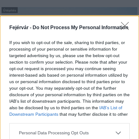
Útépítés
Fejérvár -
Do Not Process My Personal Information
If you wish to opt-out of the sale, sharing to third parties, or
processing of your personal or sensitive information for
targeted advertising by us, please use the below opt-out
section to confirm your selection. Please note that after your
opt-out request is processed you may continue seeing
interest-based ads based on personal information utilized by
us or personal information disclosed to third parties prior to
your opt-out. You may separately opt-out of the further
útfelújítás
Pestszentlőrinc
XVIII. kerület
Profunda Bau
disclosure of your personal information by third parties on the
Szinte teljes hosszában megújítják a Lakatos úti
IAB’s list of downstream participants. This information may
lakótelep legfontosabb utcáját
also be disclosed by us to third parties on the
IAB’s List of
Downstream Participants
that may further disclose it to other
Pestszentlőrinc egyik első lakótelepén kanyarog a Dolgozó utca,
third parties.
amelynek komplex burkolatmegújításáért felel a Profunda Bau.
Please note that this website/app uses one or more Google
Personal Data Processing Opt Outs
services and may gather and store information including but