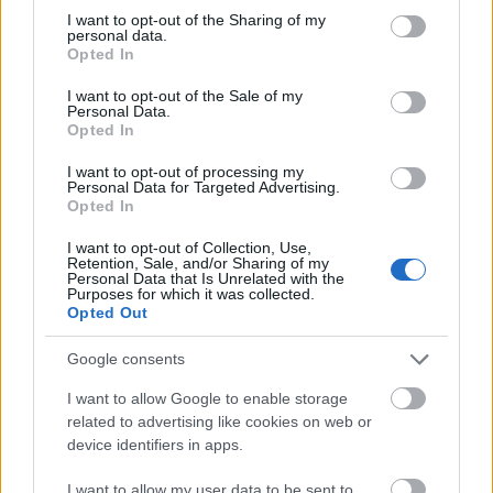
Új vízáteresztő burkolatú parkolók
épülnek Zuglóban – helyben tartják a
not limited to your visit or usage behaviour. You may click to
I want to opt-out of the Sharing of my
personal data.
csapadékvizet
grant or deny consent to Google and its third-party tags to
Opted In
use your data for below specified purposes in below Google
consent section.
I want to opt-out of the Sale of my
Personal Data.
Nem az üres, hanem az okosan működő
Opted In
épület energiatakarékos
I want to opt-out of processing my
Personal Data for Targeted Advertising.
Opted In
Újragondolják Lipótváros rejtett, zöld
I want to opt-out of Collection, Use,
parkját
Retention, Sale, and/or Sharing of my
Personal Data that Is Unrelated with the
Purposes for which it was collected.
Opted Out
Google consents
Történelmi táj, amelynek minden köve
mesél – megújul a tatai Angolkert
I want to allow Google to enable storage
related to advertising like cookies on web or
device identifiers in apps.
I want to allow my user data to be sent to