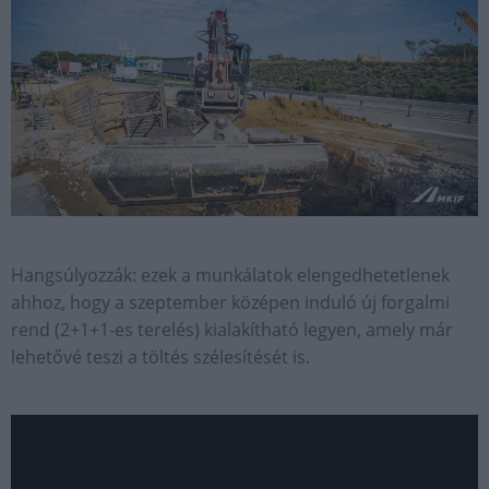
Hangsúlyozzák: ezek a munkálatok elengedhetetlenek
ahhoz, hogy a szeptember középen induló új forgalmi
rend (2+1+1-es terelés) kialakítható legyen, amely már
lehetővé teszi a töltés szélesítését is.