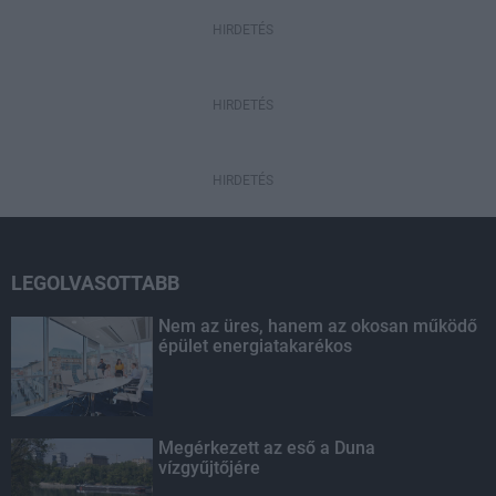
HIRDETÉS
HIRDETÉS
HIRDETÉS
LEGOLVASOTTABB
Nem az üres, hanem az okosan működő
épület energiatakarékos
Megérkezett az eső a Duna
vízgyűjtőjére