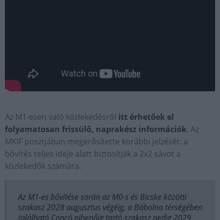
Az M1-esen való közlekedésről
itt érhetőek el
folyamatosan frissülő, naprakész információk
. Az
MKIF posztjában megerősítette korábbi jelzését: a
bővítés teljes ideje alatt biztosítják a 2x2 sávot a
közlekedők számára.
Az M1-es bővítése során az M0-s és Bicske közötti
szakasz 2028 augusztus végéig, a Bábolna térségében
található Concó pihenőig tartó szakasz pedig 2029