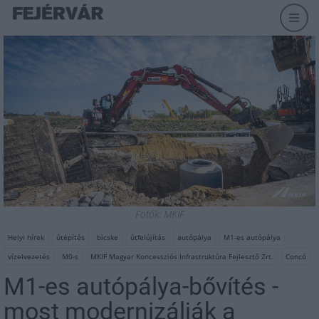
Fotók: MKIF
Helyi hírek
útépítés
bicske
útfelújítás
autópálya
M1-es autópálya
vízelvezetés
M0-s
MKIF Magyar Koncessziós Infrastruktúra Fejlesztő Zrt.
Concó
M1-es autópálya-bővítés -
most modernizálják a