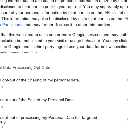
eing interest-based ads based on personal information utilized by us or
disclosed to third parties prior to your opt-out. You may separately opt-
ta Fesztivált október 20-23-a között Velencén.
losure of your personal information by third parties on the IAB’s list of
es választékával várnak minden érdeklődőt a
. This information may also be disclosed by us to third parties on the
IA
Participants
that may further disclose it to other third parties.
somborral készült székely káposzta, csülkös káposzta,
 that this website/app uses one or more Google services and may gath
including but not limited to your visit or usage behaviour. You may click 
 káposzta paradicsomosan – ezek a különlegességek
 to Google and its third-party tags to use your data for below specifi
szerű őszi rendezvényen.
ogle consent section.
sülökbár, többféle lángos, különleges burgerek,
 pékáru, édességek garmadája. Cseh és bajor söröket,
l Data Processing Opt Outs
ányi borokat és már forralt bort is lehet kóstolni. A
nyítós kis autó bérlés, hattyúsimogatás, kutyaparádé
o opt-out of the Sharing of my personal data.
In
barát.
o opt-out of the Sale of my Personal Data.
In
to opt-out of processing my Personal Data for Targeted
ing.
In