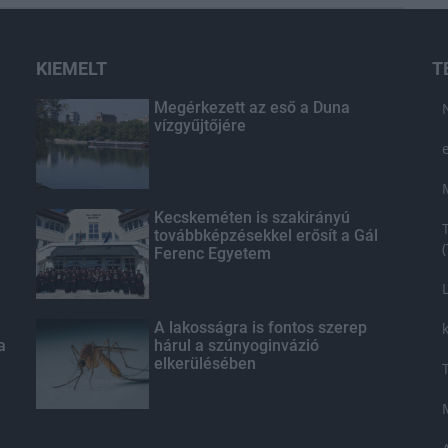
KIEMELT
T
Megérkezett az eső a Duna
vízgyűjtőjére
Kecskeméten is szakirányú
továbbképzésekkel erősít a Gál
Ferenc Egyetem
A lakosságra is fontos szerep
a
hárul a szúnyoginvázió
elkerülésében