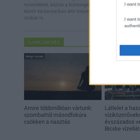
I want t
műemlékek, köztük a különleges Műromok, valamint a
közeli Várkanyarban álló Nepomuki Szent János híd és
szobor is.
I want t
authenti
AJÁNLJUK MÉG
Helyi hírek
Helyi hírek
Amire többmillióan vártunk:
Látlelet a haz
szombattól másodfokúra
víziközművekrő
csökken a riasztás
évszázados v
Bicske vízellá