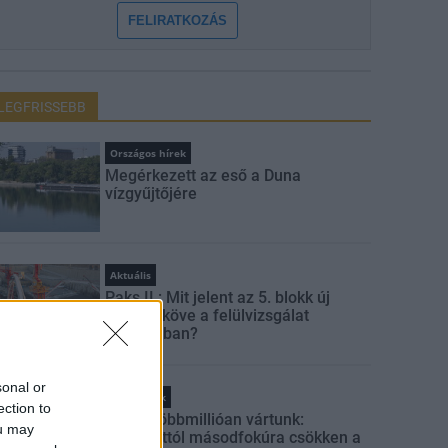
FELIRATKOZÁS
LEGFRISSEBB
Országos hírek
Megérkezett az eső a Duna
vízgyűjtőjére
Aktuális
Paks II.: Mit jelent az 5. blokk új
mérföldköve a felülvizsgálat
árnyékában?
sonal or
Helyi hírek
ection to
Amire többmillióan vártunk:
ou may
szombattól másodfokúra csökken a