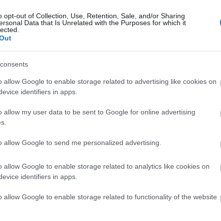
o opt-out of Collection, Use, Retention, Sale, and/or Sharing
ersonal Data that Is Unrelated with the Purposes for which it
lected.
Out
M1 bővítés: már zajlik a teljesen új
Bicske Kelet csomópont építése
consents
o allow Google to enable storage related to advertising like cookies on
evice identifiers in apps.
Új gyalogosátkelők és jelzőlámpás
csomópont épül Angyalföldön
o allow my user data to be sent to Google for online advertising
s.
to allow Google to send me personalized advertising.
Másfélszeresére bővítik
Hódmezővásárhely jó hírű
o allow Google to enable storage related to analytics like cookies on
református iskoláját
evice identifiers in apps.
o allow Google to enable storage related to functionality of the website
Látványos építési szakasz indult
be a Flórián téri felüljárón