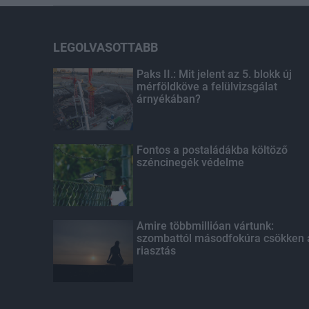
LEGOLVASOTTABB
Paks II.: Mit jelent az 5. blokk új
mérföldköve a felülvizsgálat
árnyékában?
Fontos a postaládákba költöző
széncinegék védelme
Amire többmillióan vártunk:
szombattól másodfokúra csökken 
riasztás