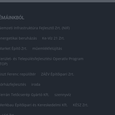
ÉMÁINKBÓL
Nemzeti Infrastruktúra Fejlesztő Zrt. (NIF)
energetikai beruházás
Ke-Víz 21 Zrt.
Market Építő Zrt.
műemlékfelújítás
Terület- és Településfejlesztési Operatív Program
(TOP)
Liszt Ferenc repülőtér
ZÁÉV Építőipari Zrt.
kórházfejlesztés
iroda
Terrán Tetőcserép Gyártó Kft.
szennyvíz
Merkbau Építőipari és Kereskedelmi Kft.
KÉSZ Zrt.