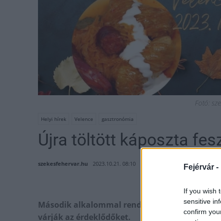
Fotó: sz
Helyi hírek
Velence
gasztronómia
Újra töltött káposzta fes
szekesfehervar.hu
2023.10.21. 08:10
Fejérvár -
If you wish 
sensitive in
Második alkalommal rendezik meg az esemény
confirm you
várják az érdeklődőket.