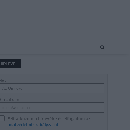
HÍRLEVÉL
Név
E-mail cím
Feliratkozom a hírlevélre és elfogadom az
adatvédelmi szabályzatot!