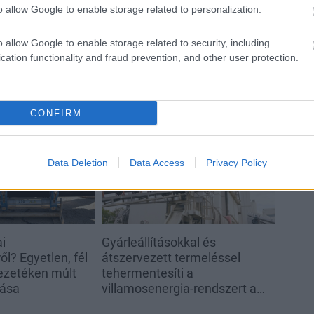
o allow Google to enable storage related to personalization.
o allow Google to enable storage related to security, including
cation functionality and fraud prevention, and other user protection.
CONFIRM
Helyi hírek
Data Deletion
Data Access
Privacy Policy
ai
Gyárleállításokkal és
l? Egyetlen, fél
átszervezett termeléssel
ezetéken múlt
tehermentesíti a
tása
villamosenergia-rendszert a
STRABAG