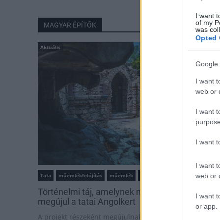
I want t
of my P
MAGYAR ÉPÍTŐK
was col
Opted 
Aktuális
Google 
I want t
web or d
I want t
purpose
I want 
I want t
web or d
Tata
műemlékfelújítás
műemlék
restaurálás
Történelmi táj, amelynek minden köve mesél –
I want t
megújul a tatai Angolkert
or app.
A projekt részeként megújulnak a területen található