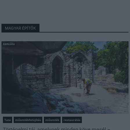
MAGYAR ÉPÍTŐK
Aktuális
Tata
műemlékfelújítás
műemlék
restaurálás
Történelmi táj, amelynek minden köve mesél –