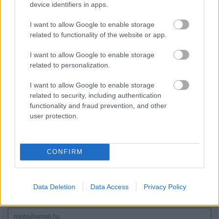
device identifiers in apps.
I want to allow Google to enable storage
related to functionality of the website or app.
I want to allow Google to enable storage
Látlelet a hazai víziközművekről? Egyetlen, fél
related to personalization.
évszázados vezetéken múlt Bicske vízellátása
I want to allow Google to enable storage
related to security, including authentication
functionality and fraud prevention, and other
user protection.
HÍRLEVÉL
CONFIRM
Név
Data Deletion
Data Access
Privacy Policy
E-mail cím