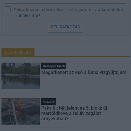
Feliratkozom a hírlevélre és elfogadom az
adatvédelmi
szabályzatot!
FELIRATKOZÁS
LEGFRISSEBB
Országos hírek
Megérkezett az eső a Duna vízgyűjtőjére
Aktuális
Paks II.: Mit jelent az 5. blokk új
mérföldköve a felülvizsgálat
árnyékában?