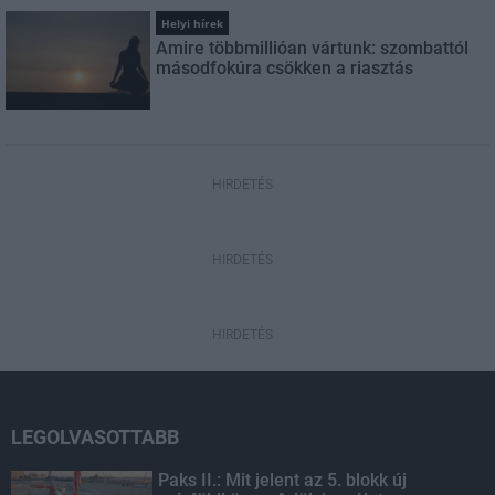
Helyi hírek
Amire többmillióan vártunk: szombattól
másodfokúra csökken a riasztás
HIRDETÉS
HIRDETÉS
HIRDETÉS
LEGOLVASOTTABB
Paks II.: Mit jelent az 5. blokk új