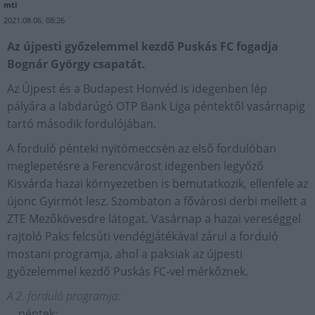
mti
2021.08.06. 08:26
Az újpesti győzelemmel kezdő Puskás FC fogadja
Bognár György csapatát.
Az Újpest és a Budapest Honvéd is idegenben lép
pályára a labdarúgó OTP Bank Liga péntektől vasárnapig
tartó második fordulójában.
A forduló pénteki nyitómeccsén az első fordulóban
meglepetésre a Ferencvárost idegenben legyőző
Kisvárda hazai környezetben is bemutatkozik, ellenfele az
újonc Gyirmót lesz. Szombaton a fővárosi derbi mellett a
ZTE Mezőkövesdre látogat. Vasárnap a hazai vereséggel
rajtoló Paks felcsúti vendégjátékával zárul a forduló
mostani programja, ahol a paksiak az újpesti
győzelemmel kezdő Puskás FC-vel mérkőznek.
A 2. forduló programja:
péntek: