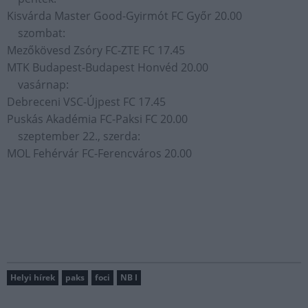
Kisvárda Master Good-Gyirmót FC Győr 20.00
szombat:
Mezőkövesd Zsóry FC-ZTE FC 17.45
MTK Budapest-Budapest Honvéd 20.00
vasárnap:
Debreceni VSC-Újpest FC 17.45
Puskás Akadémia FC-Paksi FC 20.00
szeptember 22., szerda:
MOL Fehérvár FC-Ferencváros 20.00
Helyi hírek
paks
foci
NB I