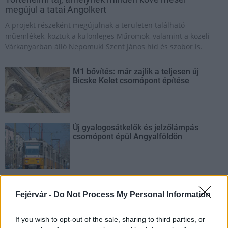
megújul a tatai Angolkert
A projekt részeként megújulnak a területen található
műemlékek, köztük a különleges Műromok, valamint a közeli
Várkanyarban álló Nepomuki Szent János híd és szobor is.
M1 bővítés: már zajlik a teljesen új
Bicske Kelet csomópont építése
Új gyalogosátkelők és jelzőlámpás
csomópont épül Angyalföldön
Másfélszeresére bővítik
Hódmezővásárhely jó hírű református
Fejérvár -
Do Not Process My Personal Information
iskoláját
If you wish to opt-out of the sale, sharing to third parties, or