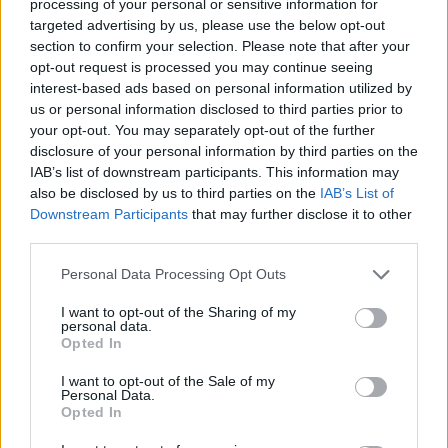
processing of your personal or sensitive information for
Látványos építési szakasz indult be a
targeted advertising by us, please use the below opt-out
Flórián téri felüljárón
section to confirm your selection. Please note that after your
opt-out request is processed you may continue seeing
interest-based ads based on personal information utilized by
us or personal information disclosed to third parties prior to
your opt-out. You may separately opt-out of the further
disclosure of your personal information by third parties on the
IAB’s list of downstream participants. This information may
AJÁNLJUK MÉG
also be disclosed by us to third parties on the
IAB’s List of
Downstream Participants
that may further disclose it to other
third parties.
Aktuális
Please note that this website/app uses one or more Google
Personal Data Processing Opt Outs
services and may gather and store information including but
not limited to your visit or usage behaviour. You may click to
I want to opt-out of the Sharing of my
personal data.
grant or deny consent to Google and its third-party tags to
Opted In
use your data for below specified purposes in below Google
consent section.
I want to opt-out of the Sale of my
Personal Data.
Paks II.: Mit jelent az 5. blokk új mérföldköve a
Opted In
felülvizsgálat árnyékában?