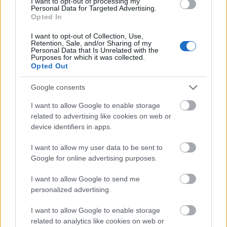
I want to opt-out of processing my
Personal Data for Targeted Advertising.
Opted In
I want to opt-out of Collection, Use,
Retention, Sale, and/or Sharing of my
Helyi hírek
Personal Data that Is Unrelated with the
Purposes for which it was collected.
Opted Out
Google consents
I want to allow Google to enable storage
related to advertising like cookies on web or
device identifiers in apps.
Amire többmillióan vártunk: szombattól másodfokúra
csökken a riasztás
I want to allow my user data to be sent to
Google for online advertising purposes.
I want to allow Google to send me
personalized advertising.
Helyi hírek
I want to allow Google to enable storage
related to analytics like cookies on web or