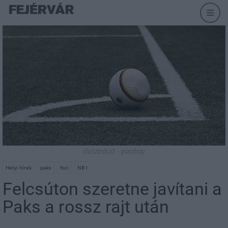
illusztráció - pixabay
Helyi hírek
paks
foci
NB I
Felcsúton szeretne javítani a
Paks a rossz rajt után