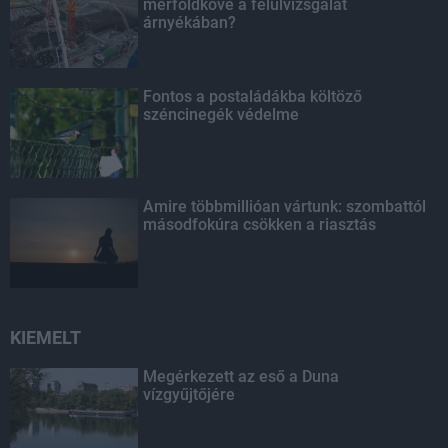
mérföldköve a felülvizsgálat
árnyékában?
Fontos a postaládákba költöző
széncinegék védelme
Amire többmillióan vártunk: szombattól
másodfokúra csökken a riasztás
KIEMELT
Megérkezett az eső a Duna
vízgyűjtőjére