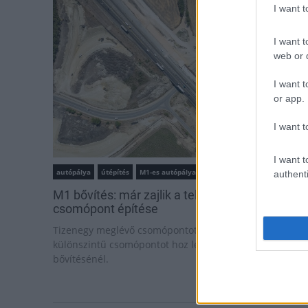
I want 
I want t
web or d
I want t
or app.
I want t
I want t
autópálya
útépítés
M1-es autópálya
Bicske
authenti
M1 bővítés: már zajlik a teljesen új Bicske Kele
csomópont építése
Tizenegy meglévő csomópontot korszerűsít és négy új,
különszintű csomópontot hoz létre az MKIF az M1-es
bővítésénél.