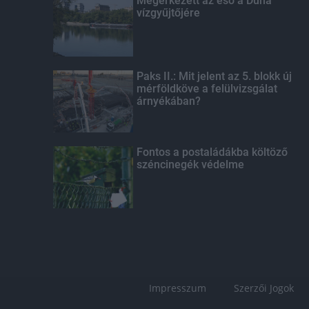
Megérkezett az eső a Duna
vízgyűjtőjére
Paks II.: Mit jelent az 5. blokk új
mérföldköve a felülvizsgálat
árnyékában?
Fontos a postaládákba költöző
széncinegék védelme
Impresszum
Szerzői Jogok