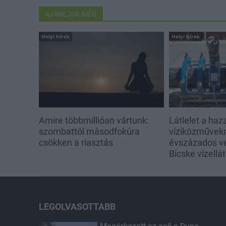
AJÁNLJUK MÉG
Helyi hírek
Helyi hírek
Amire többmillióan vártunk:
Látlelet a haz
szombattól másodfokúra
víziközművekrő
csökken a riasztás
évszázados v
Bicske vízellá
LEGOLVASOTTABB