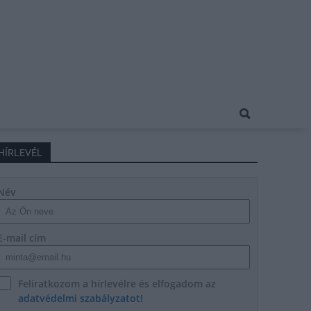
HÍRLEVÉL
Név
E-mail cím
Feliratkozom a hírlevélre és elfogadom az
adatvédelmi szabályzatot!