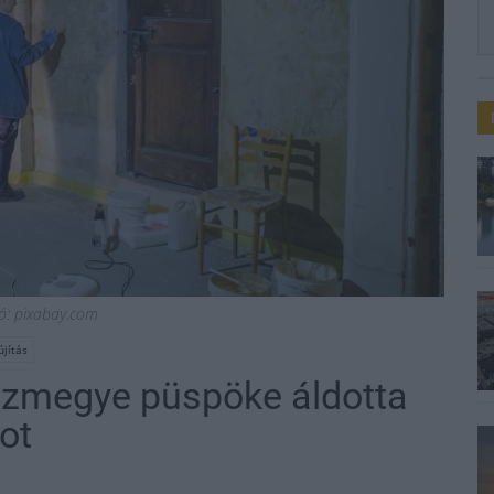
ció: pixabay.com
jítás
ázmegye püspöke áldotta
ot