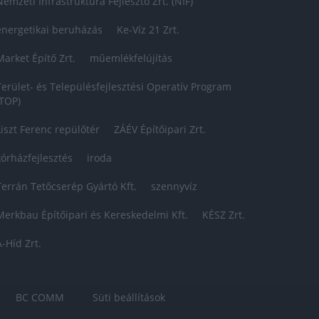
Nemzeti Infrastruktúra Fejlesztő Zrt. (NIF)
energetikai beruházás
Ke-Víz 21 Zrt.
Market Építő Zrt.
műemlékfelújítás
Terület- és Településfejlesztési Operatív Program
(TOP)
Liszt Ferenc repülőtér
ZÁÉV Építőipari Zrt.
kórházfejlesztés
iroda
Terrán Tetőcserép Gyártó Kft.
szennyvíz
Merkbau Építőipari és Kereskedelmi Kft.
KÉSZ Zrt.
A-Híd Zrt.
BC COMM
Süti beállítások