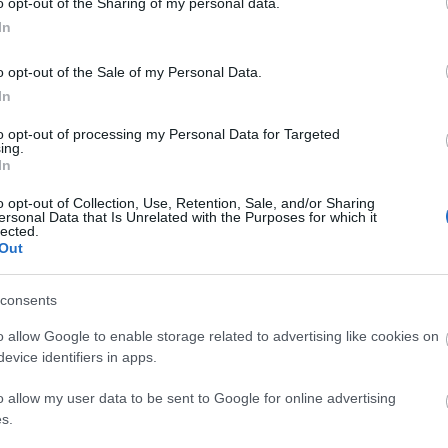
o opt-out of the Sharing of my personal data.
gy megújulnak egyházi intézmények, hitéleti
In
emplomokat inkább bezárják.
o opt-out of the Sale of my Personal Data.
In
erős nemzet csak erős közösségekre épülhet, a
to opt-out of processing my Personal Data for Targeted
ing.
In
nyi Antal, a Székesfehérvári Egyházmegye püspöke
o opt-out of Collection, Use, Retention, Sale, and/or Sharing
ersonal Data that Is Unrelated with the Purposes for which it
lected.
Out
templomfelújítás
consents
o allow Google to enable storage related to advertising like cookies on
evice identifiers in apps.
o allow my user data to be sent to Google for online advertising
s.
Új gyalogosátkelők és jelzőlámpás