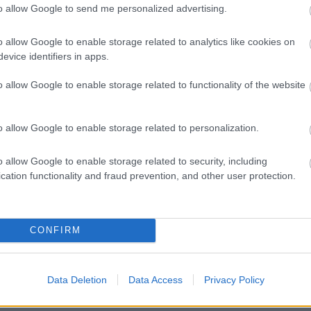
csomópont épül Angyalföldön
to allow Google to send me personalized advertising.
o allow Google to enable storage related to analytics like cookies on
evice identifiers in apps.
Másfélszeresére bővítik
Hódmezővásárhely jó hírű
o allow Google to enable storage related to functionality of the website
református iskoláját
o allow Google to enable storage related to personalization.
Látványos építési szakasz indult
be a Flórián téri felüljárón
o allow Google to enable storage related to security, including
cation functionality and fraud prevention, and other user protection.
t
Paks II.: Mit jelent az 5. blokk új
CONFIRM
mérföldköve a felülvizsgálat
árnyékában?
Data Deletion
Data Access
Privacy Policy