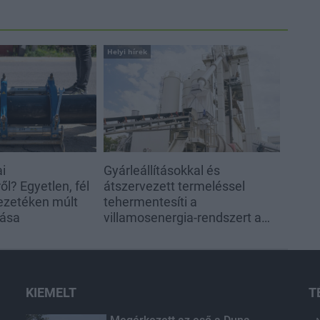
Helyi hírek
ai
Gyárleállításokkal és
l? Egyetlen, fél
átszervezett termeléssel
ezetéken múlt
tehermentesíti a
tása
villamosenergia-rendszert a
STRABAG
KIEMELT
T