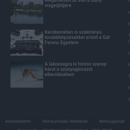
Megérkezett az eső a Duna
vízgyűjtőjére
Kecskeméten is szakirányú
továbbképzésekkel erősít a Gál
Ferenc Egyetem
A lakosságra is fontos szerep
hárul a szúnyoginvázió
elkerülésében
Adatvédelem
Felhasználási feltételek
Médiaajánlat