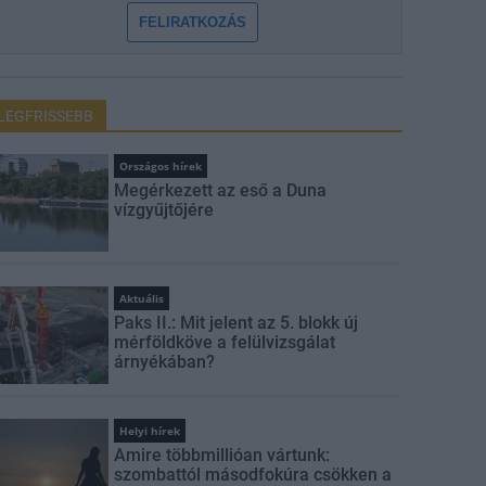
FELIRATKOZÁS
LEGFRISSEBB
Országos hírek
Megérkezett az eső a Duna
vízgyűjtőjére
Aktuális
Paks II.: Mit jelent az 5. blokk új
mérföldköve a felülvizsgálat
árnyékában?
Helyi hírek
Amire többmillióan vártunk:
szombattól másodfokúra csökken a