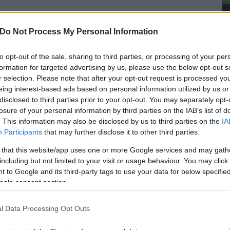
Do Not Process My Personal Information
om felújításához az állam 50 millió forinttal
to opt-out of the sale, sharing to third parties, or processing of your per
formation for targeted advertising by us, please use the below opt-out s
akarjuk szolgálni, attól függetlenül, mekkora
r selection. Please note that after your opt-out request is processed y
g egyházi és nemzetiségi kapcsolatokért felelős
eing interest-based ads based on personal information utilized by us or
disclosed to third parties prior to your opt-out. You may separately opt-
emplom felújításához a kormány 50 millió forinttal
losure of your personal information by third parties on the IAB’s list of
. This information may also be disclosed by us to third parties on the
IA
Plébániatemplom felújításának ünnepén arról beszélt,
Participants
that may further disclose it to other third parties.
lomot, ami azt jelentette, hogy itt akarnak maradni,
 that this website/app uses one or more Google services and may gath
including but not limited to your visit or usage behaviour. You may click 
rszágra települt egy olyan nemzetiség, amelyik
 to Google and its third-party tags to use your data for below specifi
ogle consent section.
dagította a nemzetet. A templomfelújításoknál talán a
 fűzte hozzá az államtitkár.
l Data Processing Opt Outs
elője arról beszélt,