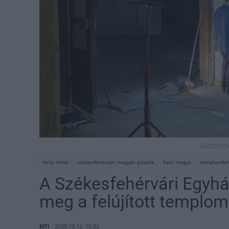
Illusztrá
Helyi hírek
székesfehérvári megyés püspök
Pest megye
templomfelú
A Székesfehérvári Egyh
meg a felújított templom
MTI
2020.10.12. 10:32