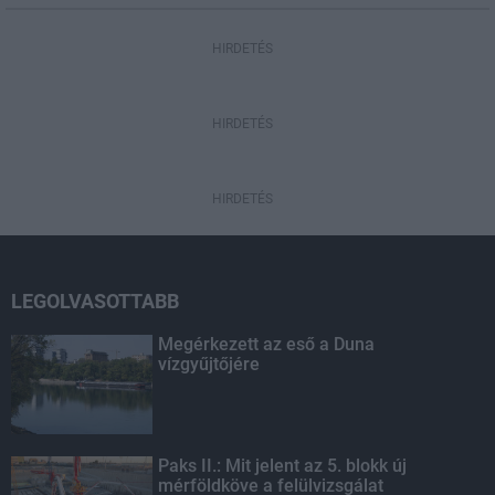
HIRDETÉS
HIRDETÉS
HIRDETÉS
LEGOLVASOTTABB
Megérkezett az eső a Duna
vízgyűjtőjére
Paks II.: Mit jelent az 5. blokk új
mérföldköve a felülvizsgálat