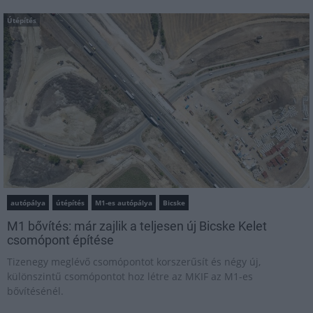
Útépítés
autópálya
útépítés
M1-es autópálya
Bicske
M1 bővítés: már zajlik a teljesen új Bicske Kelet
csomópont építése
Tizenegy meglévő csomópontot korszerűsít és négy új,
különszintű csomópontot hoz létre az MKIF az M1-es
bővítésénél.