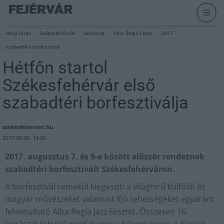
Helyi hírek
Székesfehérvár
borászat
Alba Regia Feszt
2017
szabadtéri borfesztivál
Hétfőn startol
Székesfehérvár első
szabadtéri borfesztiválja
szekesfehervar.hu
2017.08.06. 14:00
2017. augusztus 7. és 9-e között először rendeznek
szabadtéri borfesztivált Székesfehérváron.
A borfesztivál remekül kiegészíti a világhírű külföldi és
magyar művészeket valamint ifjú tehetségeket egyaránt
felvonultató Alba Regia Jazz Fesztet. Összesen 16