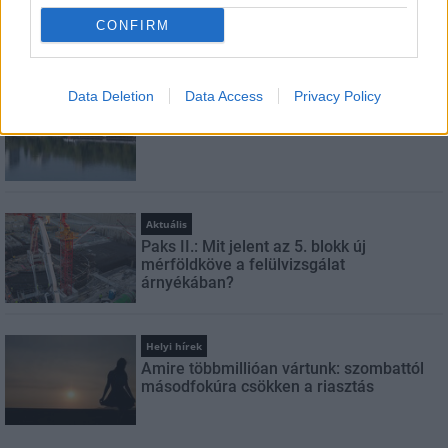
CONFIRM
LEGFRISSEBB
Data Deletion
Data Access
Privacy Policy
Országos hírek
Megérkezett az eső a Duna vízgyűjtőjére
Aktuális
Paks II.: Mit jelent az 5. blokk új
mérföldköve a felülvizsgálat
árnyékában?
Helyi hírek
Amire többmillióan vártunk: szombattól
másodfokúra csökken a riasztás