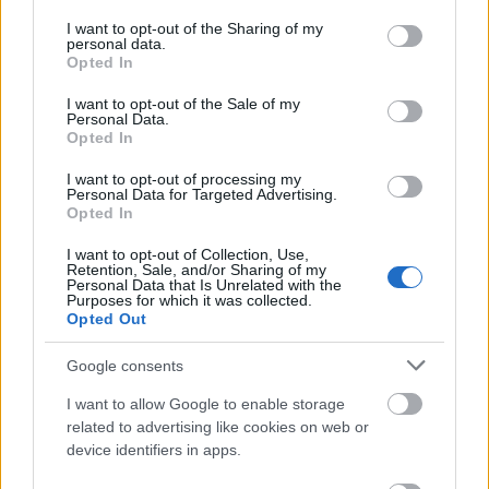
services and may gather and store information including but
not limited to your visit or usage behaviour. You may click to
I want to opt-out of the Sharing of my
personal data.
grant or deny consent to Google and its third-party tags to
Opted In
use your data for below specified purposes in below Google
consent section.
I want to opt-out of the Sale of my
Personal Data.
Opted In
Látlelet a hazai víziközművekről? Egyetlen, fél
évszázados vezetéken múlt Bicske vízellátása
I want to opt-out of processing my
Personal Data for Targeted Advertising.
Opted In
I want to opt-out of Collection, Use,
Retention, Sale, and/or Sharing of my
Personal Data that Is Unrelated with the
Purposes for which it was collected.
Helyi hírek
Opted Out
Google consents
I want to allow Google to enable storage
related to advertising like cookies on web or
device identifiers in apps.
Gyárleállításokkal és átszervezett termeléssel