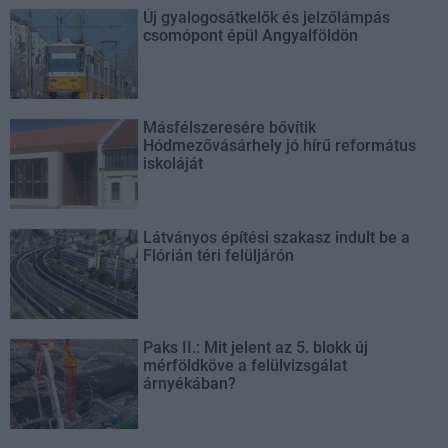
Új gyalogosátkelők és jelzőlámpás
csomópont épül Angyalföldön
Másfélszeresére bővítik
Hódmezővásárhely jó hírű református
iskoláját
Látványos építési szakasz indult be a
Flórián téri felüljárón
Paks II.: Mit jelent az 5. blokk új
mérföldköve a felülvizsgálat
árnyékában?