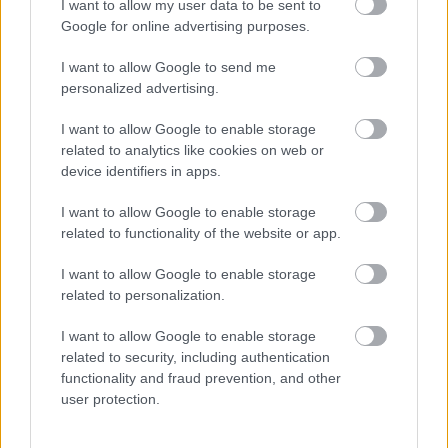
I want to allow my user data to be sent to
tehermentesíti a villamosenergia-rendszert a
Google for online advertising purposes.
STRABAG
I want to allow Google to send me
personalized advertising.
I want to allow Google to enable storage
related to analytics like cookies on web or
HÍRLEVÉL
device identifiers in apps.
I want to allow Google to enable storage
Név
related to functionality of the website or app.
I want to allow Google to enable storage
E-mail cím
related to personalization.
I want to allow Google to enable storage
Feliratkozom a hírlevélre és elfogadom az
adatvédelmi
related to security, including authentication
szabályzatot!
functionality and fraud prevention, and other
user protection.
FELIRATKOZÁS