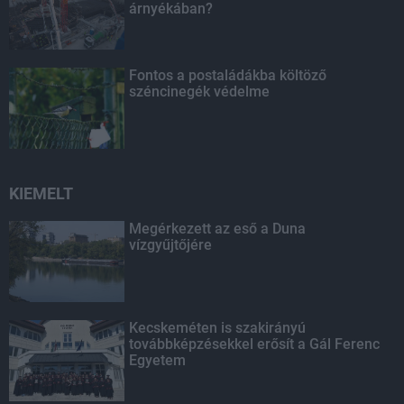
árnyékában?
Fontos a postaládákba költöző
széncinegék védelme
KIEMELT
Megérkezett az eső a Duna
vízgyűjtőjére
Kecskeméten is szakirányú
továbbképzésekkel erősít a Gál Ferenc
Egyetem