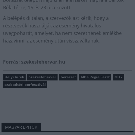
borászat települ majd ki erre a három napra a Bartók
Béla térre, 16 és 23 óra között.
A belépés díjtalan, a szervezők azt kérik, hogy a
résztvevők használják az esemény hivatalos
üvegpoharát, amelyet, ha nem szeretnének emlékbe
hazavinni, az esemény után visszaváltanak.
Forrás: szekesfehervar.hu
Helyi hírek
Székesfehérvár
borászat
Alba Regia Feszt
2017
szabadtéri borfesztivál
MAGYAR ÉPÍTŐK