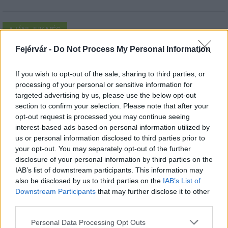
AJÁNLJUK MÉG
Fejérvár -
Do Not Process My Personal Information
Helyi hírek
If you wish to opt-out of the sale, sharing to third parties, or
processing of your personal or sensitive information for
targeted advertising by us, please use the below opt-out
section to confirm your selection. Please note that after your
opt-out request is processed you may continue seeing
interest-based ads based on personal information utilized by
us or personal information disclosed to third parties prior to
Amire többmillióan vártunk: szombattól másodfokúra
your opt-out. You may separately opt-out of the further
csökken a riasztás
disclosure of your personal information by third parties on the
IAB’s list of downstream participants. This information may
also be disclosed by us to third parties on the
IAB’s List of
Downstream Participants
that may further disclose it to other
third parties.
Helyi hírek
Please note that this website/app uses one or more Google
Personal Data Processing Opt Outs