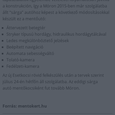
a konstrukción, így a Móron 2015-ben már szolgálatba
állt “sárga” autóhoz képest a következő módosításokkal
készült ez a mentőutó:
Áttervezett betegtér
Stryker típusú hordágy, hidraulikus hordágytálcával
Ledes megkülönböztető jelzések
Beépített navigáció
Automata sebességváltó
Tolató-kamera
Fedélzeti-kamera
Az új Esetkocsi rövid felkészülés után a tervek szerint
július 24-én hétfőn áll szolgálatba. Az eddigi sárga
autó mentőkocsiként fut tovább Móron.
Forrás: mentokert.hu