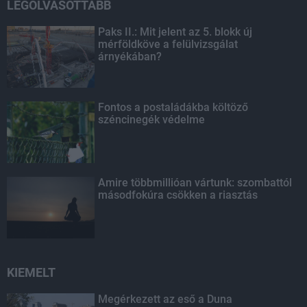
LEGOLVASOTTABB
Paks II.: Mit jelent az 5. blokk új
mérföldköve a felülvizsgálat
árnyékában?
Fontos a postaládákba költöző
széncinegék védelme
Amire többmillióan vártunk: szombattól
másodfokúra csökken a riasztás
KIEMELT
Megérkezett az eső a Duna