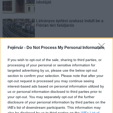
iskoláját
Látványos építési szakasz indult be a
Flórián téri felüljárón
Fejérvár -
Do Not Process My Personal Information
If you wish to opt-out of the sale, sharing to third parties, or
AJÁNLJUK MÉG
processing of your personal or sensitive information for
targeted advertising by us, please use the below opt-out
Helyi hírek
section to confirm your selection. Please note that after your
opt-out request is processed you may continue seeing
interest-based ads based on personal information utilized by
us or personal information disclosed to third parties prior to
your opt-out. You may separately opt-out of the further
disclosure of your personal information by third parties on the
IAB’s list of downstream participants. This information may
also be disclosed by us to third parties on the
IAB’s List of