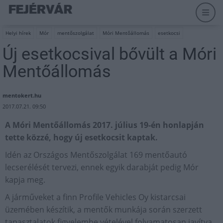
Helyi hírek
Mór
mentőszolgálat
Móri Mentőállomás
esetkocsi
Új esetkocsival bővült a Móri
Mentőállomás
mentokert.hu
2017.07.21. 09:50
A Móri Mentőállomás 2017. július 19-én honlapján
tette közzé, hogy új esetkocsit kaptak.
Idén az Országos Mentőszolgálat 169 mentőautó
lecserélését tervezi, ennek egyik darabját pedig Mór
kapja meg.
A járműveket a finn Profile Vehicles Oy kistarcsai
üzemében készítik, a mentők munkája során szerzett
tapasztalatok figyelembe vételével folyamatosan javítva