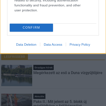
related to security, including authentication
functionality and fraud prevention, and other
E-mail cím
user protection.
Feliratkozom a hírlevélre és elfogadom az
adatvédelmi
szabályzatot!
CONFIRM
FELIRATKOZÁS
Data Deletion
Data Access
Privacy Policy
LEGFRISSEBB
Országos hírek
Megérkezett az eső a Duna vízgyűjtőjére
Aktuális
Paks II.: Mit jelent az 5. blokk új
mérföldköve a felülvizsgálat