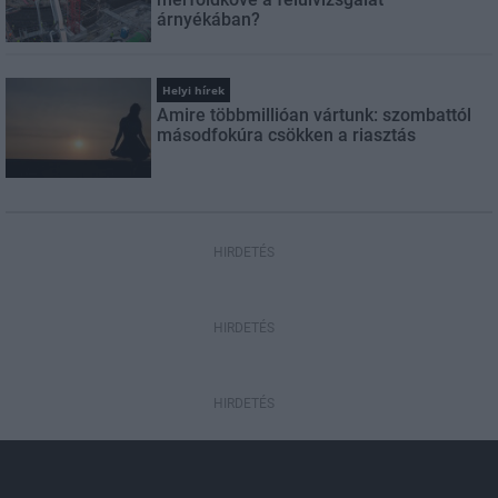
árnyékában?
Helyi hírek
Amire többmillióan vártunk: szombattól
másodfokúra csökken a riasztás
HIRDETÉS
HIRDETÉS
HIRDETÉS