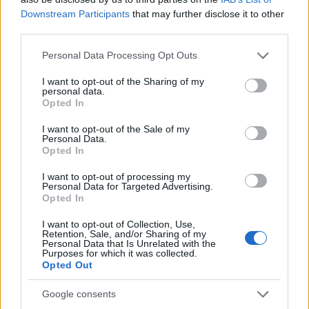
Amire többmillióan vártunk: szombattól másodfokúra
Downstream Participants
that may further disclose it to other
csökken a riasztás
third parties.
Please note that this website/app uses one or more Google
Personal Data Processing Opt Outs
services and may gather and store information including but
not limited to your visit or usage behaviour. You may click to
I want to opt-out of the Sharing of my
personal data.
grant or deny consent to Google and its third-party tags to
Opted In
Helyi hírek
use your data for below specified purposes in below Google
consent section.
I want to opt-out of the Sale of my
Personal Data.
Opted In
I want to opt-out of processing my
Personal Data for Targeted Advertising.
Opted In
Látlelet a hazai víziközművekről? Egyetlen, fél
I want to opt-out of Collection, Use,
évszázados vezetéken múlt Bicske vízellátása
Retention, Sale, and/or Sharing of my
Personal Data that Is Unrelated with the
Purposes for which it was collected.
Opted Out
Google consents