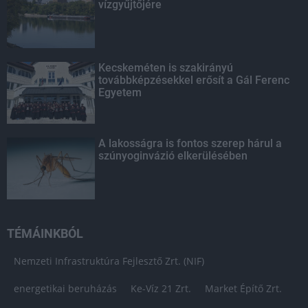
vízgyűjtőjére
Kecskeméten is szakirányú
továbbképzésekkel erősít a Gál Ferenc
Egyetem
A lakosságra is fontos szerep hárul a
szúnyoginvázió elkerülésében
TÉMÁINKBÓL
Nemzeti Infrastruktúra Fejlesztő Zrt. (NIF)
energetikai beruházás
Ke-Víz 21 Zrt.
Market Építő Zrt.