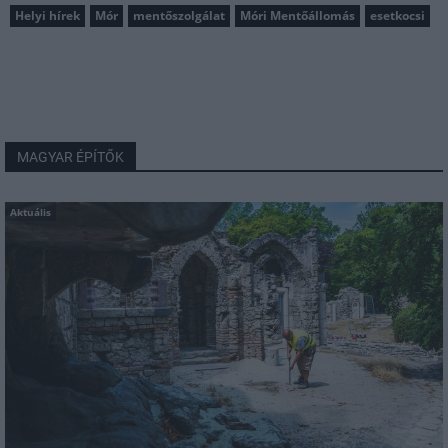
Helyi hírek
Mór
mentőszolgálat
Móri Mentőállomás
esetkocsi
MAGYAR ÉPÍTŐK
Aktuális