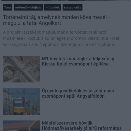
Tata
műemlékfelújítás
műemlék
restaurálás
Történelmi táj, amelynek minden köve mesél –
megújul a tatai Angolkert
A projekt részeként megújulnak a területen található
műemlékek, köztük a különleges Műromok, valamint a közeli
Várkanyarban álló Nepomuki Szent János híd és szobor is.
M1 bővítés: már zajlik a teljesen új
Bicske Kelet csomópont építése
Új gyalogosátkelők és jelzőlámpás
csomópont épül Angyalföldön
Másfélszeresére bővítik
Hódmezővásárhely jó hírű református