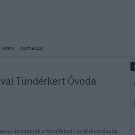
 HÍREK
GAZDASÁG
lvai Tündérkert Óvoda
laposan átalakítják a Mezőfalvai Tündérkert Óvoda