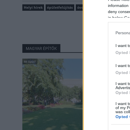
information 
Helyi hírek
épületfelújítás
óvoda
önkormányzat
Mező
deny consent
in below Go
Persona
I want t
MAGYAR ÉPÍTŐK
Opted 
Mi épül?
I want t
Opted 
I want 
Advertis
Opted 
I want t
of my P
was col
Opted 