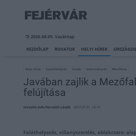
2026.08.09, Vasárnap
KEZDŐLAP
ROVATOK
HELYI HÍREK
ORSZÁGOS
Helyi hírek
épületfelújítás
óvoda
önkormányzat
Mezőfalva
Javában zajlik a Mezőfa
felújítása
mezohir.info/Horváth László
2017.07.31. 14:14
Faláthelyezés, villanyszerelés, ablakcsere: a