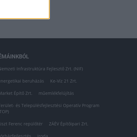
ÉMÁINKBÓL
Nemzeti Infrastruktúra Fejlesztő Zrt. (NIF)
energetikai beruházás
Ke-Víz 21 Zrt.
Market Építő Zrt.
műemlékfelújítás
Terület- és Településfejlesztési Operatív Program
(TOP)
Liszt Ferenc repülőtér
ZÁÉV Építőipari Zrt.
kórházfejlesztés
iroda