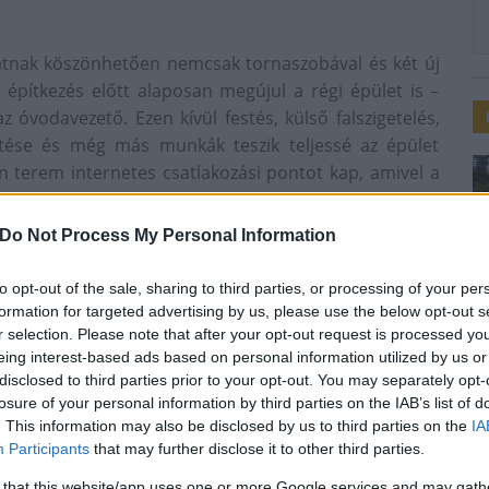
atnak köszönhetően nemcsak tornaszobával és két új
építkezés előtt alaposan megújul a régi épület is –
 óvodavezető. Ezen kívül festés, külső falszigetelés,
építése és még más munkák teszik teljessé az épület
n terem internetes csatlakozási pontot kap, amivel a
s lehetőség adódik. Szintén különlegesség lesz az
záz éves épülethez igazítanak, belül pedig a terem
Do Not Process My Personal Information
to opt-out of the sale, sharing to third parties, or processing of your per
rű körülmények között fogadhatják a legkisebb
formation for targeted advertising by us, please use the below opt-out s
 immáron a környezet is méltó lesz a több mint száz
r selection. Please note that after your opt-out request is processed y
eing interest-based ads based on personal information utilized by us or
disclosed to third parties prior to your opt-out. You may separately opt-
losure of your personal information by third parties on the IAB’s list of
. This information may also be disclosed by us to third parties on the
IA
Participants
that may further disclose it to other third parties.
 that this website/app uses one or more Google services and may gath