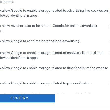
csomópont épül Angyalföldön
consents
o allow Google to enable storage related to advertising like cookies on
evice identifiers in apps.
Másfélszeresére bővítik
o allow my user data to be sent to Google for online advertising
Hódmezővásárhely jó hírű
s.
református iskoláját
to allow Google to send me personalized advertising.
o allow Google to enable storage related to analytics like cookies on
evice identifiers in apps.
o allow Google to enable storage related to functionality of the website
Helyi hírek
o allow Google to enable storage related to personalization.
o allow Google to enable storage related to security, including
CONFIRM
cation functionality and fraud prevention, and other user protection.