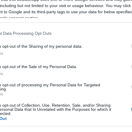
including but not limited to your visit or usage behaviour. You may click 
falva
 to Google and its third-party tags to use your data for below specifi
ogle consent section.
l Data Processing Opt Outs
o opt-out of the Sharing of my personal data.
In
Történelmi táj, amelynek minden
o opt-out of the Sale of my Personal Data.
köve mesél – megújul a tatai
Angolkert
In
to opt-out of processing my Personal Data for Targeted
ing.
M1 bővítés: már zajlik a teljesen új
In
Bicske Kelet csomópont építése
o opt-out of Collection, Use, Retention, Sale, and/or Sharing
ersonal Data that Is Unrelated with the Purposes for which it
lected.
Out
Új gyalogosátkelők és jelzőlámpás