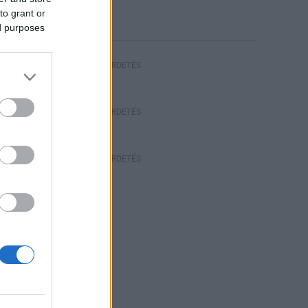
riasztás
to grant or
ed purposes
HIRDETÉS
HIRDETÉS
HIRDETÉS