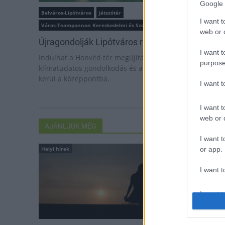
Google 
Belváros-Lipótváros
játszótér
I want t
Város-Teampannon Kereskedelmi és Szolgáltató Kft.
parkfelújítás
web or d
Újragondolják Lipótváros rejtett, zöld parkját
I want t
Indulhat a Honvéd tér megújításának tervezése, ahol a
purpose
klímatudatos gondolkodás és a helyi identitás erősítése
kerül a középpontba.
I want 
I want t
web or d
AJÁNLJUK MÉG
I want t
Helyi hírek
Helyi hírek
or app.
I want t
I want t
authenti