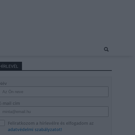
HÍRLEVÉL
Név
E-mail cím
Feliratkozom a hírlevélre és elfogadom az
adatvédelmi szabályzatot!