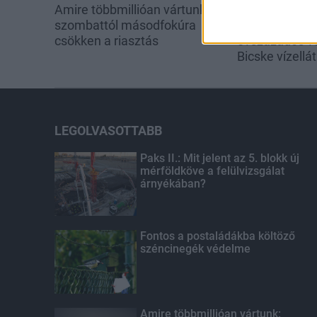
Amire többmillióan vártunk:
Látlelet a haz
szombattól másodfokúra
víziközművekrő
csökken a riasztás
évszázados v
Bicske vízellá
LEGOLVASOTTABB
Paks II.: Mit jelent az 5. blokk új
mérföldköve a felülvizsgálat
árnyékában?
Fontos a postaládákba költöző
széncinegék védelme
Amire többmillióan vártunk: