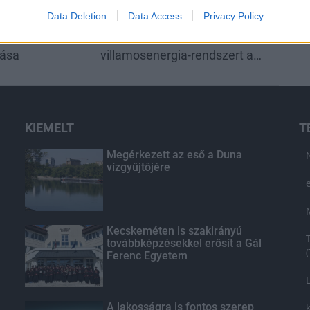
ai
Gyárleállításokkal és
Data Deletion
Data Access
Privacy Policy
l? Egyetlen, fél
átszervezett termeléssel
ezetéken múlt
tehermentesíti a
tása
villamosenergia-rendszert a
STRABAG
KIEMELT
T
Megérkezett az eső a Duna
vízgyűjtőjére
Kecskeméten is szakirányú
továbbképzésekkel erősít a Gál
Ferenc Egyetem
A lakosságra is fontos szerep