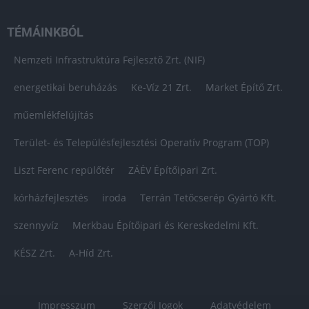
TÉMÁINKBÓL
Nemzeti Infrastruktúra Fejlesztő Zrt. (NIF)
energetikai beruházás
Ke-Víz 21 Zrt.
Market Építő Zrt.
műemlékfelújítás
Terület- és Településfejlesztési Operatív Program (TOP)
Liszt Ferenc repülőtér
ZÁÉV Építőipari Zrt.
kórházfejlesztés
iroda
Terrán Tetőcserép Gyártó Kft.
szennyvíz
Merkbau Építőipari és Kereskedelmi Kft.
KÉSZ Zrt.
A-Híd Zrt.
Impresszum
Szerzői Jogok
Adatvédelem