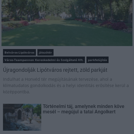
Belváros-Lipótváros
játszótér
Város-Teampannon Kereskedelmi és Szolgáltató Kft.
parkfelújítás
Újragondolják Lipótváros rejtett, zöld parkját
Indulhat a Honvéd tér megújításának tervezése, ahol a
klímatudatos gondolkodás és a helyi identitás erősítése kerül a
középpontba.
Történelmi táj, amelynek minden köve
mesél – megújul a tatai Angolkert