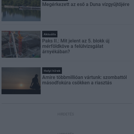
Megérkezett az eső a Duna vízgyűjtőjére
Aktuális
Paks II.: Mit jelent az 5. blokk új
mérföldköve a felülvizsgálat
árnyékában?
Helyi hírek
Amire többmillióan vártunk: szombattól
másodfokúra csökken a riasztás
HIRDETÉS