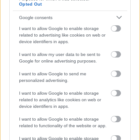
Opted Out
Látlelet a hazai víziközművekről? Egyetlen, fél
évszázados vezetéken múlt Bicske vízellátása
Google consents
I want to allow Google to enable storage
related to advertising like cookies on web or
device identifiers in apps.
Helyi hírek
I want to allow my user data to be sent to
Google for online advertising purposes.
I want to allow Google to send me
personalized advertising.
I want to allow Google to enable storage
related to analytics like cookies on web or
Gyárleállításokkal és átszervezett termeléssel
device identifiers in apps.
tehermentesíti a villamosenergia-rendszert a
STRABAG
I want to allow Google to enable storage
related to functionality of the website or app.
I want to allow Google to enable storage