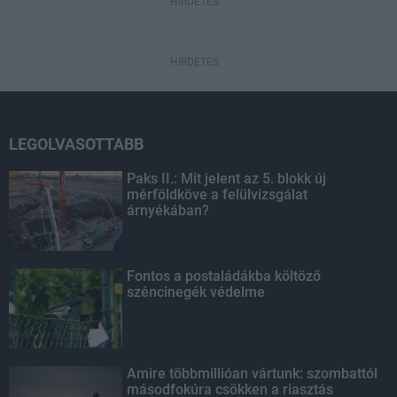
HIRDETÉS
HIRDETÉS
LEGOLVASOTTABB
Paks II.: Mit jelent az 5. blokk új
mérföldköve a felülvizsgálat
árnyékában?
Fontos a postaládákba költöző
széncinegék védelme
Amire többmillióan vártunk: szombattól
másodfokúra csökken a riasztás