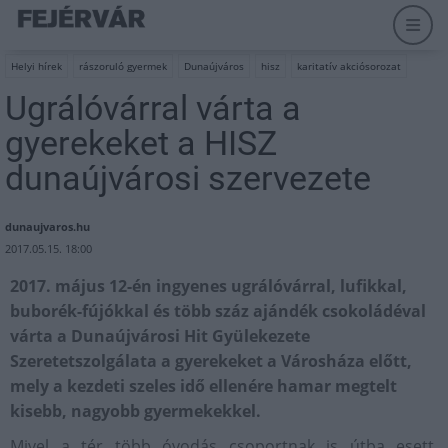
Helyi hírek
rászoruló gyermek
Dunaújváros
hisz
karitatív akciósorozat
Ugrálóvárral várta a
gyerekeket a HISZ
dunaújvárosi szervezete
dunaujvaros.hu
2017.05.15. 18:00
2017. május 12-én ingyenes ugrálóvárral, lufikkal,
buborék-fújókkal és több száz ajándék csokoládéval
várta a Dunaújvárosi Hit Gyülekezete
Szeretetszolgálata a gyerekeket a Városháza előtt,
mely a kezdeti szeles idő ellenére hamar megtelt
kisebb, nagyobb gyermekekkel.
Mivel a tér több óvodás csoportnak is útba esett,