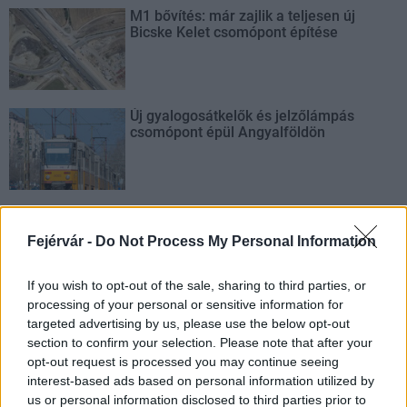
M1 bővítés: már zajlik a teljesen új
Bicske Kelet csomópont építése
Új gyalogosátkelők és jelzőlámpás
csomópont épül Angyalföldön
Másfélszeresére bővítik
Hódmezővásárhely jó hírű református
Fejérvár -
Do Not Process My Personal Information
iskoláját
If you wish to opt-out of the sale, sharing to third parties, or
processing of your personal or sensitive information for
targeted advertising by us, please use the below opt-out
section to confirm your selection. Please note that after your
AJÁNLJUK MÉG
opt-out request is processed you may continue seeing
interest-based ads based on personal information utilized by
us or personal information disclosed to third parties prior to