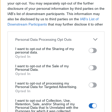
Helyi hírek
your opt-out. You may separately opt-out of the further
disclosure of your personal information by third parties on the
IAB’s list of downstream participants. This information may
also be disclosed by us to third parties on the
IAB’s List of
Downstream Participants
that may further disclose it to other
third parties.
Please note that this website/app uses one or more Google
Personal Data Processing Opt Outs
Amire többmillióan vártunk: szombattól másodfokúra
services and may gather and store information including but
csökken a riasztás
not limited to your visit or usage behaviour. You may click to
I want to opt-out of the Sharing of my
personal data.
grant or deny consent to Google and its third-party tags to
Opted In
use your data for below specified purposes in below Google
consent section.
I want to opt-out of the Sale of my
Personal Data.
Opted In
Helyi hírek
I want to opt-out of processing my
Personal Data for Targeted Advertising.
Opted In
I want to opt-out of Collection, Use,
Retention, Sale, and/or Sharing of my
Personal Data that Is Unrelated with the
Purposes for which it was collected.