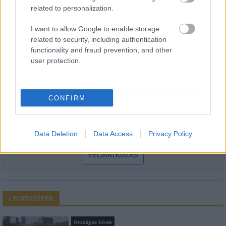
related to personalization.
I want to allow Google to enable storage
HÍRLEVÉL
related to security, including authentication
functionality and fraud prevention, and other
Név
user protection.
E-mail cím
CONFIRM
Feliratkozom a hírlevélre és elfogadom az
adatvédelmi
Data Deletion
Data Access
Privacy Policy
szabályzatot!
FELIRATKOZÁS
LEGFRISSEBB
Országos hírek