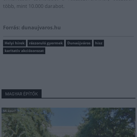
több, mint 10.000 darabot.
Forrás: dunaujvaros.hu
Helyi hírek
rászoruló gyermek
Dunaújváros
hisz
karitatív akciósorozat
MAGYAR ÉPÍTŐK
Mi épül?