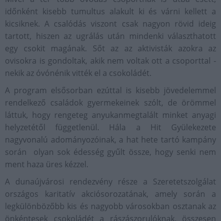
időnként kisebb tumultus alakult ki és várni kellett a
kicsiknek. A csalódás viszont csak nagyon rövid ideig
tartott, hiszen az ugrálás után mindenki választhatott
egy csokit magának. Sőt az az aktivisták azokra az
ovisokra is gondoltak, akik nem voltak ott a csoporttal -
nekik az óvónénik vitték el a csokoládét.
A program elsősorban ezúttal is kisebb jövedelemmel
rendelkező családok gyermekeinek szólt, de örömmel
láttuk, hogy rengeteg anyukanmegtalált minket anyagi
helyzetétől függetlenül. Hála a Hit Gyülekezete
nagyvonalú adományozóinak, a hat hete tartó kampány
során olyan sok édesség gyűlt össze, hogy senki nem
ment haza üres kézzel.
A dunaújvárosi rendezvény része a Szeretetszolgálat
országos karitatív akciósorozatának, amely során a
legkülönbözőbb kis és nagyobb városokban osztanak az
önkéntesek csokoládét a rászászorulóknak, összesen