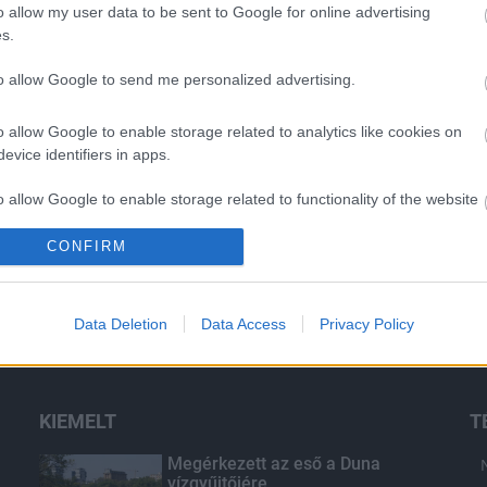
o allow my user data to be sent to Google for online advertising
s.
Helyi hírek
to allow Google to send me personalized advertising.
o allow Google to enable storage related to analytics like cookies on
evice identifiers in apps.
o allow Google to enable storage related to functionality of the website
ai
Gyárleállításokkal és
CONFIRM
l? Egyetlen, fél
átszervezett termeléssel
o allow Google to enable storage related to personalization.
ezetéken múlt
tehermentesíti a
tása
villamosenergia-rendszert a
o allow Google to enable storage related to security, including
Data Deletion
Data Access
Privacy Policy
STRABAG
cation functionality and fraud prevention, and other user protection.
KIEMELT
T
Megérkezett az eső a Duna
vízgyűjtőjére