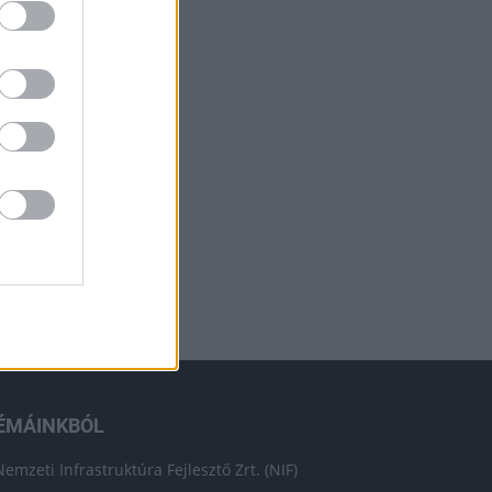
ÉMÁINKBÓL
Nemzeti Infrastruktúra Fejlesztő Zrt. (NIF)