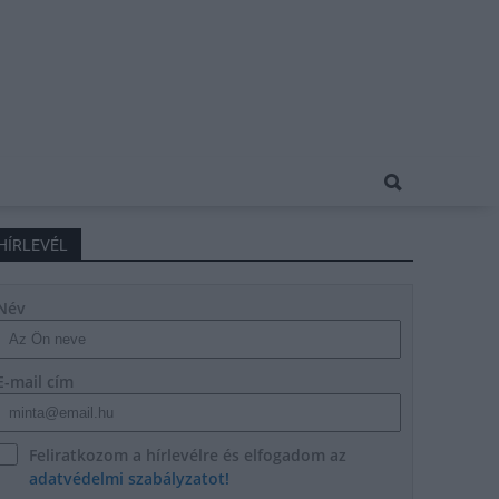
HÍRLEVÉL
Név
E-mail cím
Feliratkozom a hírlevélre és elfogadom az
adatvédelmi szabályzatot!