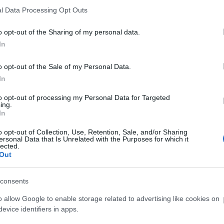
l Data Processing Opt Outs
o opt-out of the Sharing of my personal data.
Új gyalogosátkelők és jelzőlámpás
In
csomópont épül Angyalföldön
o opt-out of the Sale of my Personal Data.
In
Másfélszeresére bővítik
to opt-out of processing my Personal Data for Targeted
Hódmezővásárhely jó hírű
ing.
református iskoláját
In
o opt-out of Collection, Use, Retention, Sale, and/or Sharing
ersonal Data that Is Unrelated with the Purposes for which it
lected.
Látványos építési szakasz indult
Out
be a Flórián téri felüljárón
consents
o allow Google to enable storage related to advertising like cookies on
evice identifiers in apps.