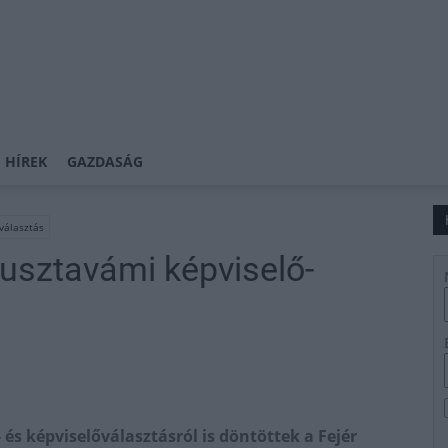
 HÍREK
GAZDASÁG
 választás
pusztavámi képviselő-
 és képviselőválasztásról is döntöttek a Fejér