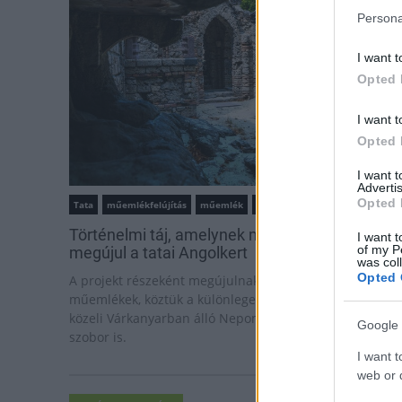
Persona
I want t
Opted 
I want t
Opted 
I want 
Advertis
Opted 
Tata
műemlékfelújítás
műemlék
restaurálás
Történelmi táj, amelynek minden köve mesél –
I want t
of my P
megújul a tatai Angolkert
was col
Opted 
A projekt részeként megújulnak a területen található
műemlékek, köztük a különleges Műromok, valamint a
közeli Várkanyarban álló Nepomuki Szent János híd és
Google 
szobor is.
I want t
web or d