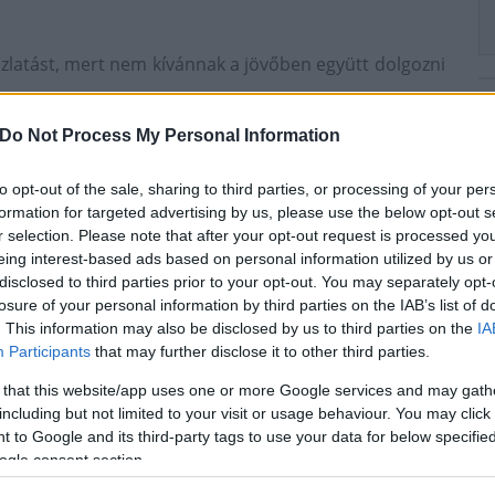
oszlatást, mert nem kívánnak a jövőben együtt dolgozni
tő és a hat képviselő is megszavazta, így időközi
Do Not Process My Personal Information
gben.
to opt-out of the sale, sharing to third parties, or processing of your per
getlenként politizáltak.
formation for targeted advertising by us, please use the below opt-out s
r selection. Please note that after your opt-out request is processed y
t
időközi választás
eing interest-based ads based on personal information utilized by us or
disclosed to third parties prior to your opt-out. You may separately opt-
losure of your personal information by third parties on the IAB’s list of
. This information may also be disclosed by us to third parties on the
IA
Participants
that may further disclose it to other third parties.
 that this website/app uses one or more Google services and may gath
including but not limited to your visit or usage behaviour. You may click 
 to Google and its third-party tags to use your data for below specifi
M1 bővítés: már zajlik a teljesen új
ogle consent section.
Bicske Kelet csomópont építése