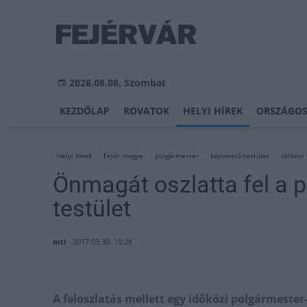
2026.08.08, Szombat
KEZDŐLAP
ROVATOK
HELYI HÍREK
ORSZÁGOS
Helyi hírek
Fejér megye
polgármester
képviselő-testület
időközi
Önmagát oszlatta fel a 
testület
mti
2017.03.30. 10:28
A feloszlatás mellett egy időközi polgármester-