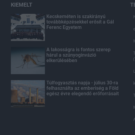
KIEMELT
T
Kecskeméten is szakirányú
továbbképzésekkel erősít a Gál
Ferenc Egyetem
A lakosságra is fontos szerep
hárul a szúnyoginvázió
elkerülésében
Túlfogyasztás napja - július 30-ra
felhasználta az emberiség a Föld
egész évre elegendő erőforrásait