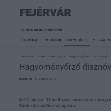
2026.08.06, Csütörtök
KEZDŐLAP
ROVATOK
HELYI HÍREK
ORSZÁGOS
Helyi hírek
bicske
önkormányzat
hagyományőrzés
disznóvágás
Hagyományőrző disznóv
bicske.hu
2017.01.30. 09:12
2017. február 11-én Bicske város önkormányza
Bicske Városi Disznóvágásra.