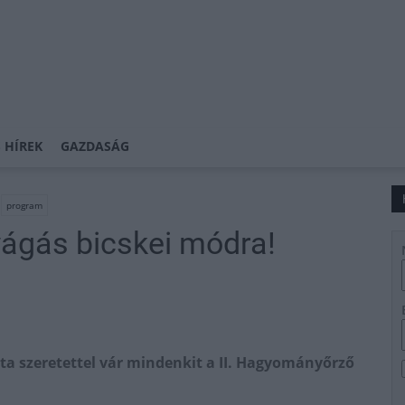
 HÍREK
GAZDASÁG
program
ágás bicskei módra!
ta szeretettel vár mindenkit a II. Hagyományőrző