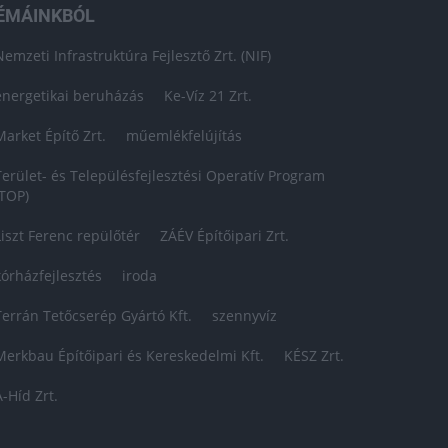
ÉMÁINKBÓL
Nemzeti Infrastruktúra Fejlesztő Zrt. (NIF)
energetikai beruházás
Ke-Víz 21 Zrt.
Market Építő Zrt.
műemlékfelújítás
Terület- és Településfejlesztési Operatív Program
(TOP)
Liszt Ferenc repülőtér
ZÁÉV Építőipari Zrt.
kórházfejlesztés
iroda
Terrán Tetőcserép Gyártó Kft.
szennyvíz
Merkbau Építőipari és Kereskedelmi Kft.
KÉSZ Zrt.
A-Híd Zrt.