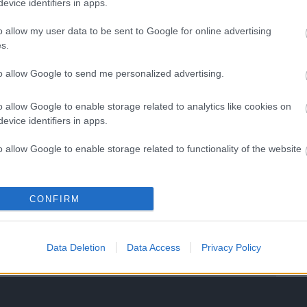
evice identifiers in apps.
o allow my user data to be sent to Google for online advertising
s.
to allow Google to send me personalized advertising.
Helyi hírek
o allow Google to enable storage related to analytics like cookies on
evice identifiers in apps.
o allow Google to enable storage related to functionality of the website
o allow Google to enable storage related to personalization.
 is folytatódik a
MKIF: a koncessziós
CONFIRM
aszfalt terítése
szerződés érvényes, a
o allow Google to enable storage related to security, including
on
fejlesztések folytatásához
cation functionality and fraud prevention, and other user protection.
mielőbbi állami döntések
Data Deletion
Data Access
Privacy Policy
szükségesek