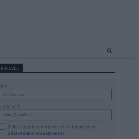
HÍRLEVÉL
Név
E-mail cím
Feliratkozom a hírlevélre és elfogadom az
adatvédelmi szabályzatot!