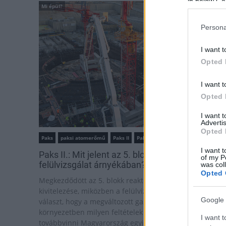
in below Go
Mi épül?
Persona
I want t
Opted 
I want t
Opted 
I want 
Advertis
Opted 
Paks
paksi atomerőmű
Paks II
Paks II. Atomerőmű Zrt.
I want t
Paks II.: Mit jelent az 5. blokk új mérföldköve a
of my P
felülvizsgálat árnyékában?
was col
Opted 
Megkezdődött az 5. blokk reaktorépületének alaplemez
kivitelezése, miközben a felülvizsgálat arra keresi a
Google 
választ, hogy a megváltozott gazdasági és geopolitikai
környezetben milyen feltételek mellett érdemes
I want t
továbbvinni Magyarország egyik legnagyobb