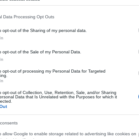
ogle consent section.
Elkészült a Liszt Ferenc repülőtér
közelében lévő logisztikai bázis út-
és közműhálózatának fejlesztése
l Data Processing Opt Outs
o opt-out of the Sharing of my personal data.
Látlelet a hazai víziközművekről?
In
Egyetlen, fél évszázados
vezetéken múlt Bicske vízellátása
o opt-out of the Sale of my Personal Data.
In
to opt-out of processing my Personal Data for Targeted
Épített öröksége megújításával is
ing.
készül Mohács a csata ötszázadik
In
évfordulójára
o opt-out of Collection, Use, Retention, Sale, and/or Sharing
ersonal Data that Is Unrelated with the Purposes for which it
lected.
A tengerfenék alatt négy
Out
-
óriáskábellel kötik össze
Spanyolország és Franciaország
villamosenergia-hálózatát
consents
o allow Google to enable storage related to advertising like cookies on