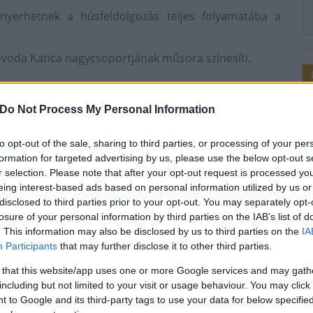
 nyerhetnek a húsfeldolgozás teljes folyamatába a
agóvoda Katica nagycsoportjának műsora színesíti.
Do Not Process My Personal Information
 órakor kezdődik.
to opt-out of the sale, sharing to third parties, or processing of your per
formation for targeted advertising by us, please use the below opt-out s
r selection. Please note that after your opt-out request is processed y
eing interest-based ads based on personal information utilized by us or
sznóvágás
program
disclosed to third parties prior to your opt-out. You may separately opt-
losure of your personal information by third parties on the IAB’s list of
. This information may also be disclosed by us to third parties on the
IA
Participants
that may further disclose it to other third parties.
 that this website/app uses one or more Google services and may gath
including but not limited to your visit or usage behaviour. You may click 
 to Google and its third-party tags to use your data for below specifi