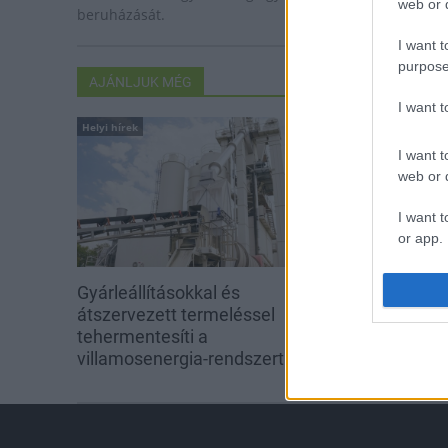
web or d
beruházását.
I want t
purpose
AJÁNLJUK MÉG
I want 
Helyi hírek
Helyi hírek
I want t
web or d
I want t
or app.
I want t
Gyárleállításokkal és
M1: a hőségben
átszervezett termeléssel
160-180 fokos 
I want t
tehermentesíti a
a Torbágyi út
authenti
villamosenergia-rendszert a
STRABAG