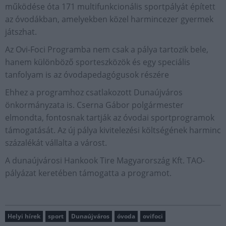
működése óta 171 multifunkcionális sportpályát épített
az óvodákban, amelyekben közel harmincezer gyermek
játszhat.
Az Ovi-Foci Programba nem csak a pálya tartozik bele,
hanem különböző sporteszközök és egy speciális
tanfolyam is az óvodapedagógusok részére
Ehhez a programhoz csatlakozott Dunaújváros
önkormányzata is. Cserna Gábor polgármester
elmondta, fontosnak tartják az óvodai sportprogramok
támogatását. Az új pálya kivitelezési költségének harminc
százalékát vállalta a várost.
A dunaújvárosi Hankook Tire Magyarország Kft. TAO-
pályázat keretében támogatta a programot.
Helyi hírek
sport
Dunaújváros
óvoda
ovifoci