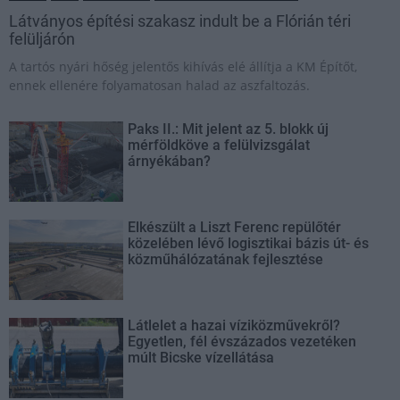
Látványos építési szakasz indult be a Flórián téri
felüljárón
A tartós nyári hőség jelentős kihívás elé állítja a KM Építőt,
ennek ellenére folyamatosan halad az aszfaltozás.
Paks II.: Mit jelent az 5. blokk új
mérföldköve a felülvizsgálat
árnyékában?
Elkészült a Liszt Ferenc repülőtér
közelében lévő logisztikai bázis út- és
közműhálózatának fejlesztése
Látlelet a hazai víziközművekről?
Egyetlen, fél évszázados vezetéken
múlt Bicske vízellátása