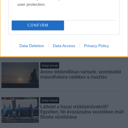
user protection.
Feliratkozom a hírlevélre és elfogadom az
adatvédelmi
szabályzatot!
CONFIRM
FELIRATKOZÁS
Data Deletion
Data Access
Privacy Policy
LEGFRISSEBB
Helyi hírek
Amire többmillióan vártunk: szombattól
másodfokúra csökken a riasztás
Helyi hírek
Látlelet a hazai víziközművekről?
Egyetlen, fél évszázados vezetéken múlt
Bicske vízellátása