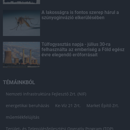
A lakosságra is fontos szerep hárul a
szúnyoginvázió elkerülésében
Túlfogyasztás napja - július 30-ra
felhasználta az emberiség a Föld egész
évre elegendő erőforrásait
TÉMÁINKBÓL
Nemzeti Infrastruktúra Fejlesztő Zrt. (NIF)
energetikai beruházás
Ke-Víz 21 Zrt.
Market Építő Zrt.
műemlékfelújítás
Terület- és Településfejlesztési Operatív Program (TOP)