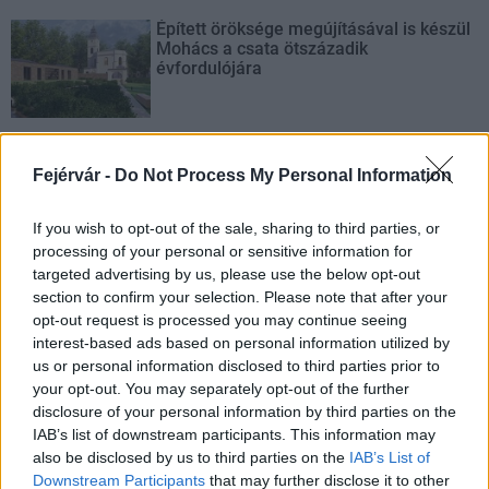
Épített öröksége megújításával is készül
Mohács a csata ötszázadik
évfordulójára
Fejérvár -
Do Not Process My Personal Information
AJÁNLJUK MÉG
If you wish to opt-out of the sale, sharing to third parties, or
processing of your personal or sensitive information for
Helyi hírek
targeted advertising by us, please use the below opt-out
section to confirm your selection. Please note that after your
opt-out request is processed you may continue seeing
interest-based ads based on personal information utilized by
us or personal information disclosed to third parties prior to
your opt-out. You may separately opt-out of the further
disclosure of your personal information by third parties on the
IAB’s list of downstream participants. This information may
Amire többmillióan vártunk: szombattól másodfokúra
also be disclosed by us to third parties on the
IAB’s List of
csökken a riasztás
Downstream Participants
that may further disclose it to other