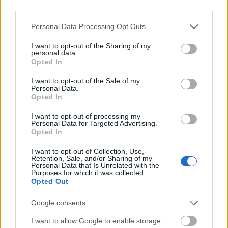
third parties.
Please note that this website/app uses one or more Google
Personal Data Processing Opt Outs
services and may gather and store information including but
not limited to your visit or usage behaviour. You may click to
I want to opt-out of the Sharing of my
Helyi hírek
personal data.
grant or deny consent to Google and its third-party tags to
Opted In
use your data for below specified purposes in below Google
consent section.
I want to opt-out of the Sale of my
Personal Data.
Opted In
I want to opt-out of processing my
Personal Data for Targeted Advertising.
Opted In
Látlelet a hazai víziközművekről? Egyetlen, fél
évszázados vezetéken múlt Bicske vízellátása
I want to opt-out of Collection, Use,
Retention, Sale, and/or Sharing of my
Personal Data that Is Unrelated with the
Purposes for which it was collected.
Opted Out
Google consents
Helyi hírek
I want to allow Google to enable storage