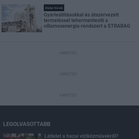
Helyi hírek
Gyárleállításokkal és átszervezett
termeléssel tehermentesíti a
villamosenergia-rendszert a STRABAG
HIRDETÉS
HIRDETÉS
HIRDETÉS
LEGOLVASOTTABB
Látlelet a hazai víziközművekről?