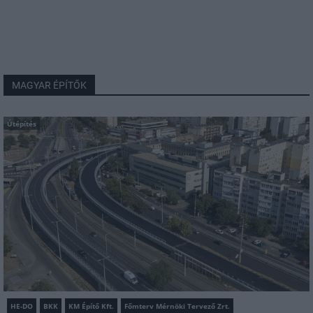
MAGYAR ÉPÍTŐK
Útépítés
HE-DO
BKK
KM Építő Kft.
Főmterv Mérnöki Tervező Zrt.