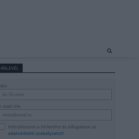
HÍRLEVÉL
Név
E-mail cím
Feliratkozom a hírlevélre és elfogadom az
adatvédelmi szabályzatot!