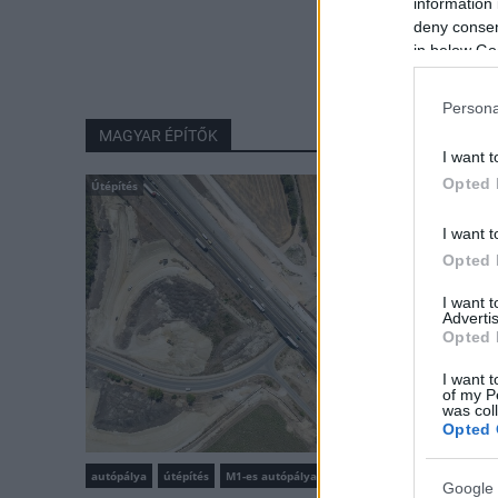
information 
deny consent
in below Go
Persona
MAGYAR ÉPÍTŐK
I want t
Opted 
Útépítés
I want t
Opted 
I want 
Advertis
Opted 
I want t
of my P
was col
Opted 
autópálya
útépítés
M1-es autópálya
Bicske
Google 