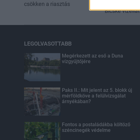
csökken a riasztás
évszázados v
Bicske vízellá
LEGOLVASOTTABB
Megérkezett az eső a Duna
vízgyűjtőjére
Paks II.: Mit jelent az 5. blokk új
mérföldköve a felülvizsgálat
árnyékában?
Fontos a postaládákba költöző
széncinegék védelme