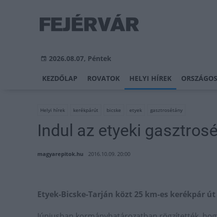
2026.08.07, Péntek
KEZDŐLAP
ROVATOK
HELYI HÍREK
ORSZÁGOS
Helyi hírek
kerékpárút
bicske
etyek
gasztrosétány
Indul az etyeki gasztros
magyarepitok.hu
2016.10.09. 20:00
Etyek-Bicske-Tarján közt 25 km-es kerékpár út 
Júniusban kormányhatározatban rögzítették, hogy