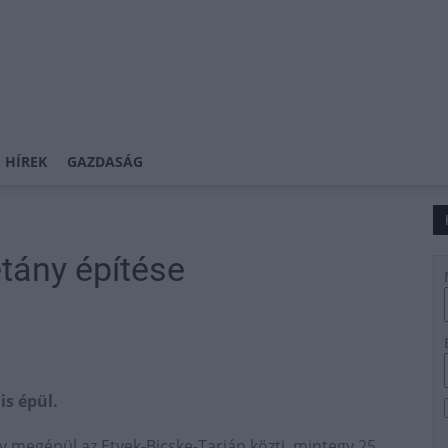
 HÍREK
GAZDASÁG
étány építése
is épül.
 megépül az Etyek-Bicske-Tarján közti, mintegy 25