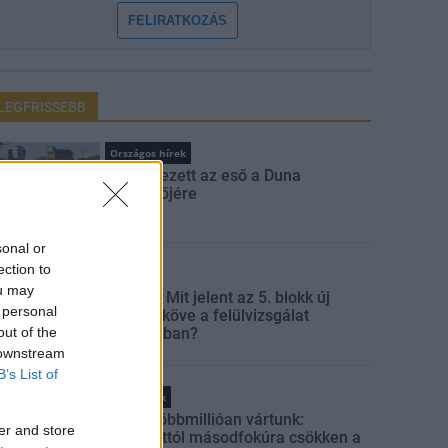
FELIRATKOZÁS
LEGFRISSEBB
Országos hírek
Megérkezett az eső a Duna
vízgyűjtőjére
sonal or
ection to
Aktuális
ou may
Paks II.: Mit jelent az 5. blokk új
 personal
mérföldköve a felülvizsgálat
árnyékában?
out of the
 downstream
B’s List of
Helyi hírek
Amire többmillióan vártunk:
er and store
szombattól másodfokúra csökken a