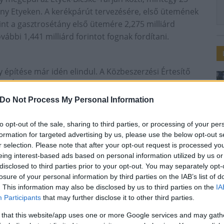
ány Etyeken. A kerékpárút tervezésére, első ütemének
mint a gasztrosétány első ütemére 2,275 milliárd
ábbi 1,441 milliárd forintot fognak fordítani.
 építése már idén elindul. A Közbeszerzési Értesítő
rk Útépítő és Mélyépítő Kft., a cég feladatát képezi
Do Not Process My Personal Information
to opt-out of the sale, sharing to third parties, or processing of your per
er hosszan kőszórás,
formation for targeted advertising by us, please use the below opt-out s
zilárd burkolat lefektetése,
r selection. Please note that after your opt-out request is processed y
n (csapadékvíz-elvezető csatorna,
eing interest-based ads based on personal information utilized by us or
álózat)
disclosed to third parties prior to your opt-out. You may separately opt-
losure of your personal information by third parties on the IAB’s list of
. This information may also be disclosed by us to third parties on the
IA
Participants
that may further disclose it to other third parties.
 that this website/app uses one or more Google services and may gath