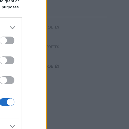
to grant or
riasztás
ed purposes
HIRDETÉS
HIRDETÉS
HIRDETÉS