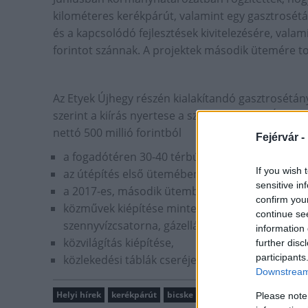
kilométeres kerékpárút, valamint egy gasztrosét
és a kapcsolódó fejlesztések kivitelezésére, vala
forintot szánnak. A projektek második ütemére tov
Az Etyek Újhegy részén kialakítandó gasztrosétány
szerint a kiírás nyertese a székesfehérvári Útéppa
nettó 500 millió forintból
Fejérvár -
a fogadótéren 30-40 térbútor elhelyezése,
If you wish 
az útépítés első ütemében, 2016-ban 2 kilomét
sensitive in
a 2017-es, második ütemben 800 méter hosszú s
confirm you
közművek kiépítése mintegy 1 kilométer hossza
continue se
szennyvízcsatorna, gázellátó hálózat, villamosh
information 
közvilágítás kiépítése,
further disc
participants
közlekedési táblák cseréje, pótlása.
Downstream 
Helyi hírek
kerékpárút
bicske
etyek
gasztrosétány
Please note