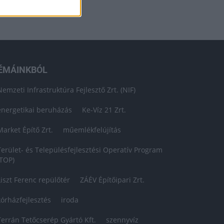
ÉMÁINKBÓL
Nemzeti Infrastruktúra Fejlesztő Zrt. (NIF)
energetikai beruházás
Ke-Víz 21 Zrt.
Market Építő Zrt.
műemlékfelújítás
Terület- és Településfejlesztési Operatív Program
(TOP)
Liszt Ferenc repülőtér
ZÁÉV Építőipari Zrt.
kórházfejlesztés
iroda
Terrán Tetőcserép Gyártó Kft.
szennyvíz