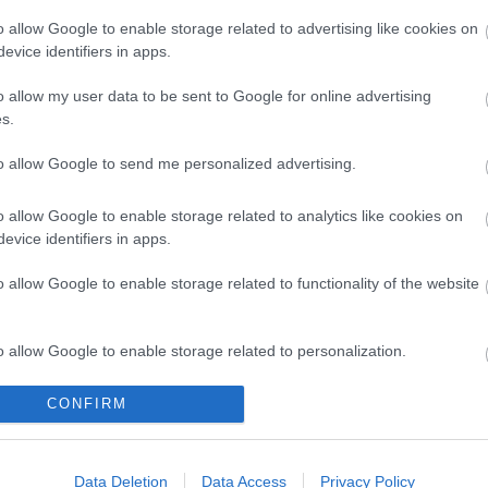
t
o allow Google to enable storage related to advertising like cookies on
Paks II.: Mit jelent az 5. blokk új
evice identifiers in apps.
mérföldköve a felülvizsgálat
árnyékában?
o allow my user data to be sent to Google for online advertising
s.
to allow Google to send me personalized advertising.
o allow Google to enable storage related to analytics like cookies on
evice identifiers in apps.
Helyi hírek
o allow Google to enable storage related to functionality of the website
o allow Google to enable storage related to personalization.
o allow Google to enable storage related to security, including
CONFIRM
cation functionality and fraud prevention, and other user protection.
ai
Gyárleállításokkal és
l? Egyetlen, fél
átszervezett termeléssel
Data Deletion
Data Access
Privacy Policy