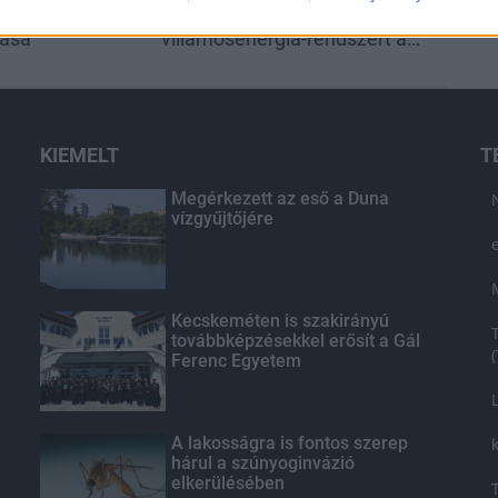
ezetéken múlt
tehermentesíti a
tása
villamosenergia-rendszert a
STRABAG
KIEMELT
T
Megérkezett az eső a Duna
vízgyűjtőjére
Kecskeméten is szakirányú
továbbképzésekkel erősít a Gál
Ferenc Egyetem
A lakosságra is fontos szerep
hárul a szúnyoginvázió
elkerülésében