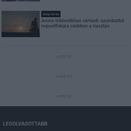
Helyi hírek
Amire többmillióan vártunk: szombattól
másodfokúra csökken a riasztás
HIRDETÉS
HIRDETÉS
HIRDETÉS
LEGOLVASOTTABB