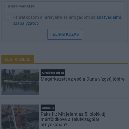
Feliratkozom a hírlevélre és elfogadom az
adatvédelmi
szabályzatot!
FELIRATKOZÁS
LEGFRISSEBB
Országos hírek
Megérkezett az eső a Duna vízgyűjtőjére
Aktuális
Paks II.: Mit jelent az 5. blokk új
mérföldköve a felülvizsgálat
árnyékában?