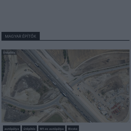
MAGYAR ÉPÍTŐK
Útépítés
autópálya
útépítés
M1-es autópálya
Bicske