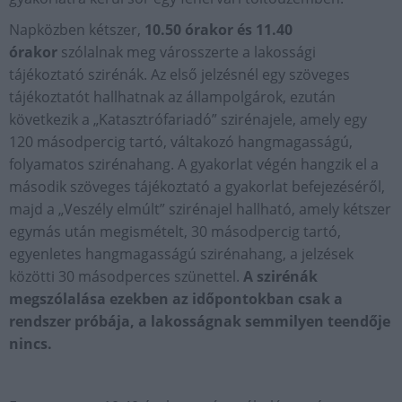
Napközben kétszer,
10.50 órakor és 11.40
órakor
szólalnak meg városszerte a lakossági
tájékoztató szirénák. Az első jelzésnél egy szöveges
tájékoztatót hallhatnak az állampolgárok, ezután
következik a „Katasztrófariadó” szirénajele, amely egy
120 másodpercig tartó, váltakozó hangmagasságú,
folyamatos szirénahang. A gyakorlat végén hangzik el a
második szöveges tájékoztató a gyakorlat befejezéséről,
majd a „Veszély elmúlt” szirénajel hallható, amely kétszer
egymás után megismételt, 30 másodpercig tartó,
egyenletes hangmagasságú szirénahang, a jelzések
közötti 30 másodperces szünettel.
A szirénák
megszólalása ezekben az időpontokban csak a
rendszer próbája, a lakosságnak semmilyen teendője
nincs.