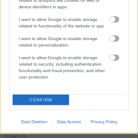
related to analytics like cookies on web or
device identifiers in apps.
I want to allow Google to enable storage
related to functionality of the website or app.
I want to allow Google to enable storage
Gyárleállításokkal és átszervezett termeléssel
related to personalization.
tehermentesíti a villamosenergia-rendszert a
STRABAG
I want to allow Google to enable storage
related to security, including authentication
functionality and fraud prevention, and other
user protection.
HÍRLEVÉL
CONFIRM
Név
Data Deletion
Data Access
Privacy Policy
E-mail cím