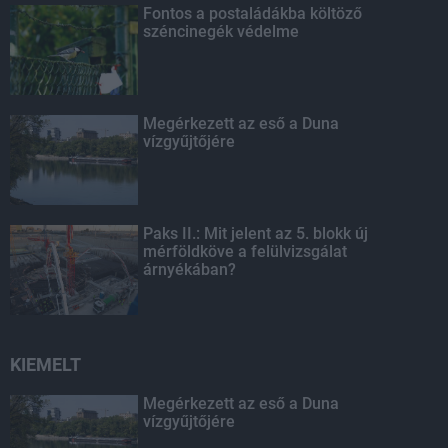
Fontos a postaládákba költöző
széncinegék védelme
Megérkezett az eső a Duna
vízgyűjtőjére
Paks II.: Mit jelent az 5. blokk új
mérföldköve a felülvizsgálat
árnyékában?
KIEMELT
Megérkezett az eső a Duna
vízgyűjtőjére