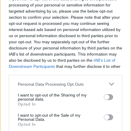
processing of your personal or sensitive information for
targeted advertising by us, please use the below opt-out
Paks II.: Mit jelent az 5. blokk új
section to confirm your selection. Please note that after your
mérföldköve a felülvizsgálat
opt-out request is processed you may continue seeing
árnyékában?
interest-based ads based on personal information utilized by
us or personal information disclosed to third parties prior to
your opt-out. You may separately opt-out of the further
disclosure of your personal information by third parties on the
IAB’s list of downstream participants. This information may
also be disclosed by us to third parties on the
IAB’s List of
AJÁNLJUK MÉG
Downstream Participants
that may further disclose it to other
third parties.
Helyi hírek
Please note that this website/app uses one or more Google
Personal Data Processing Opt Outs
services and may gather and store information including but
not limited to your visit or usage behaviour. You may click to
I want to opt-out of the Sharing of my
personal data.
grant or deny consent to Google and its third-party tags to
Opted In
use your data for below specified purposes in below Google
consent section.
I want to opt-out of the Sale of my
Personal Data.
Opted In
Amire többmillióan vártunk: szombattól másodfokúra