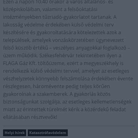
Ezen a napon 10.40 órakor a város általános- és
középiskoláiban, valamint a felsőoktatási
intézményekben tűzriadó-gyakorlatot tartanak. A
lakosság védelme érdekében külső védelmi terv
készítésére és gyakoroltatására kötelezettek azok a
települések, amelyek vonzáskörzetében úgynevezett
felső küszöb értékű – veszélyes anyagokkal foglalkozó –
üzem működik. Székesfehérvár tekintetében ilyen a
FLAGA Gáz Kft. töltőüzeme, ezért a megyeszékhely is
rendelkezik külső védelmi tervvel, amelyet az esetleges
vészhelyzetek könnyebb felszámolása érdekében évente
részlegesen, háromévente pedig teljes körűen
gyakorolnak a szakemberek. A gyakorlás közös
biztonságunkat szolgálja, az esetleges kellemetlenségek
miatt az érintettek türelmét kérik a közérdekű feladat
ellátásában résztvevők!
Helyi hírek
Katasztrófavédelem