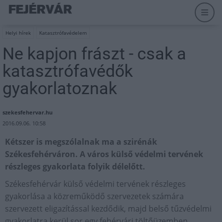
Helyi hírek
Katasztrófavédelem
Ne kapjon frászt - csak a
katasztrófavédők
gyakorlatoznak
szekesfehervar.hu
2016.09.06. 10:58
Kétszer is megszólalnak ma a szirénák
Székesfehérváron. A város külső védelmi tervének
részleges gyakorlata folyik délelőtt.
Székesfehérvár külső védelmi tervének részleges
gyakorlása a közreműködő szervezetek számára
szervezett eligazítással kezdődik, majd belső tűzvédelmi
gyakorlatra kerül sor egy fehérvári töltőüzemben.