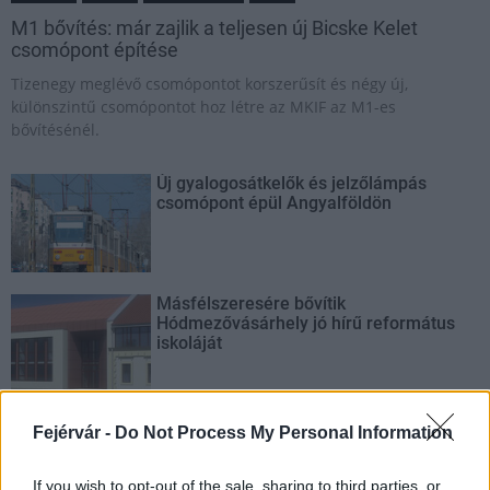
M1 bővítés: már zajlik a teljesen új Bicske Kelet
csomópont építése
Tizenegy meglévő csomópontot korszerűsít és négy új,
különszintű csomópontot hoz létre az MKIF az M1-es
bővítésénél.
Új gyalogosátkelők és jelzőlámpás
csomópont épül Angyalföldön
Másfélszeresére bővítik
Hódmezővásárhely jó hírű református
iskoláját
Látványos építési szakasz indult be a
Fejérvár -
Do Not Process My Personal Information
Flórián téri felüljárón
If you wish to opt-out of the sale, sharing to third parties, or