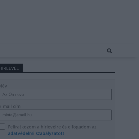
HÍRLEVÉL
Név
E-mail cím
Feliratkozom a hírlevélre és elfogadom az
adatvédelmi szabályzatot!