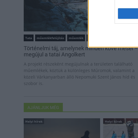
Tata
műemlékfelújítás
műemlék
restaurálás
Történelmi táj, amelynek minden köve mesél –
megújul a tatai Angolkert
A projekt részeként megújulnak a területen található
műemlékek, köztük a különleges Műromok, valamint a
közeli Várkanyarban álló Nepomuki Szent János híd és
szobor is.
AJÁNLJUK MÉG
Helyi hírek
Helyi hírek