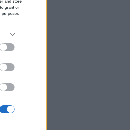
er and store
to grant or
ed purposes