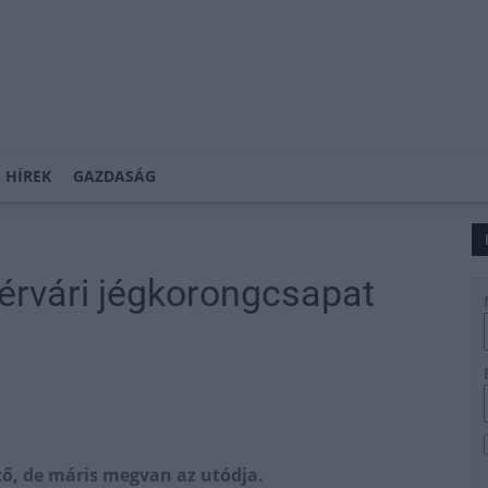
 HÍREK
GAZDASÁG
hérvári jégkorongcsapat
ző, de máris megvan az utódja.