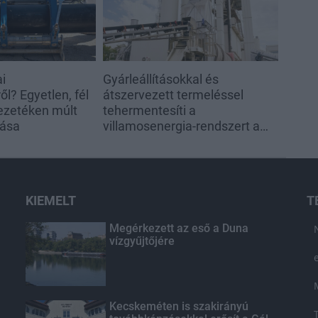
ai
Gyárleállításokkal és
l? Egyetlen, fél
átszervezett termeléssel
ezetéken múlt
tehermentesíti a
tása
villamosenergia-rendszert a
STRABAG
KIEMELT
T
Megérkezett az eső a Duna
vízgyűjtőjére
Kecskeméten is szakirányú