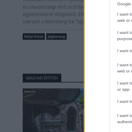
Google 
és olaszországi első osztályú csapatok kispadjá
együtteseknél dolgozott. Edzői karrierje legnagyo
I want t
web or d
szerzett a Nürnberg Ice Tigersszel a német első o
I want t
Helyi hírek
jégkorong
purpose
I want 
I want t
web or d
MAGYAR ÉPÍTŐK
I want t
or app.
Aktuális
I want t
I want t
authenti