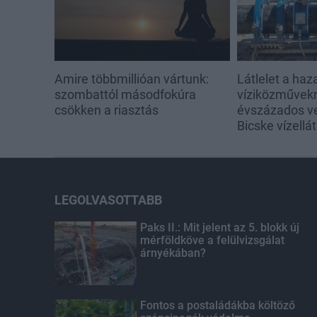
Amire többmillióan vártunk:
Látlelet a haz
szombattól másodfokúra
víziközművekrő
csökken a riasztás
évszázados v
Bicske vízellá
LEGOLVASOTTABB
Paks II.: Mit jelent az 5. blokk új
mérföldköve a felülvizsgálat
árnyékában?
Fontos a postaládákba költöző