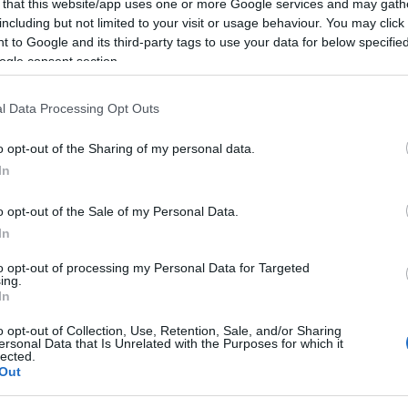
 that this website/app uses one or more Google services and may gath
including but not limited to your visit or usage behaviour. You may click 
 to Google and its third-party tags to use your data for below specifi
ogle consent section.
l Data Processing Opt Outs
o opt-out of the Sharing of my personal data.
In
 szakember által összerakott csapatot kell átvennie,
o opt-out of the Sale of my Personal Data.
eladat.
In
általán nem probléma számomra, hogy egy kész
to opt-out of processing my Personal Data for Targeted
en edző versenyképes gárda kialakítására törekszik,
ing.
lozófiám: elkötelezett és fegyelmezett játékosokat
In
ilatkozta.
o opt-out of Collection, Use, Retention, Sale, and/or Sharing
ersonal Data that Is Unrelated with the Purposes for which it
lected.
Out
en és Franciaországban, Brianconban valamint
cia bajnok Laporte vezetőedzőként megfordult svájci-