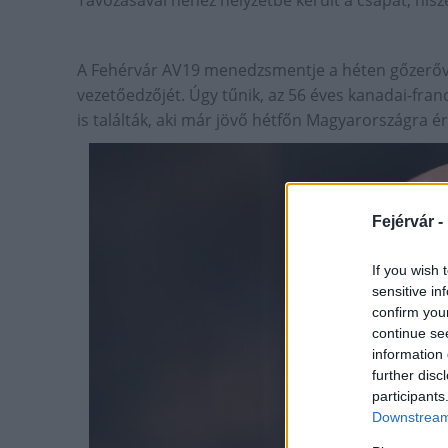
Távozásával nehéz helyzetbe került a csapat, hi
A Fehérvár AV19 menedzsmentje a héten gőzerővel
vezetőedzőjét. Úgy tűnik, az 56 éves kanadai-fr
is találták, aki már jövő hétfőn Magyarországra ér
Fejérvár -
If you wish 
sensitive in
confirm you
continue se
information 
further disc
participants
Downstream 