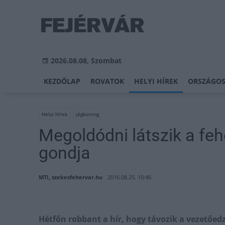
2026.08.08, Szombat
KEZDŐLAP
ROVATOK
HELYI HÍREK
ORSZÁGOS
Helyi hírek
jégkorong
Megoldódni látszik a fe
gondja
MTI, szekesfehervar.hu
2016.08.25. 10:46
Hétfőn robbant a hír, hogy távozik a vezetőed