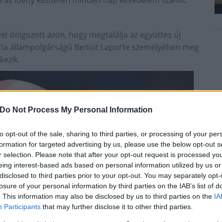
sze az idény kezdetén minden nap késedelem számít.
 dolgozott azon, hogy megtalálja az együttes új
ancia állampolgárságú Benoit Laporte személyében meg
kezik.
Do Not Process My Personal Information
to opt-out of the sale, sharing to third parties, or processing of your per
formation for targeted advertising by us, please use the below opt-out s
r selection. Please note that after your opt-out request is processed y
eing interest-based ads based on personal information utilized by us or
disclosed to third parties prior to your opt-out. You may separately opt-
losure of your personal information by third parties on the IAB’s list of
. This information may also be disclosed by us to third parties on the
IA
Participants
that may further disclose it to other third parties.