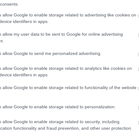
consents
n, a legtöbb időt azonban Németországban, DEL-es
bb sikerét is itt könyvelhette el: 2007-ben ezüstérmet
o allow Google to enable storage related to advertising like cookies on
evice identifiers in apps.
sztályban.
o allow my user data to be sent to Google for online advertising
s.
to allow Google to send me personalized advertising.
o allow Google to enable storage related to analytics like cookies on
evice identifiers in apps.
o allow Google to enable storage related to functionality of the website
M1 bővítés: már zajlik a teljesen új
Bicske Kelet csomópont építése
o allow Google to enable storage related to personalization.
o allow Google to enable storage related to security, including
cation functionality and fraud prevention, and other user protection.
Új gyalogosátkelők és jelzőlámpás
csomópont épül Angyalföldön