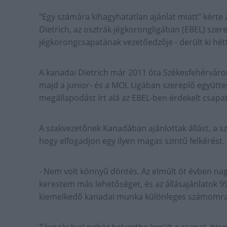
"Egy számára kihagyhatatlan ajánlat miatt" kért
Dietrich, az osztrák jégkorongligában (EBEL) sze
jégkorongcsapatának vezetőedzője - derült ki hét
A kanadai Dietrich már 2011 óta Székesfehérváron
majd a junior- és a MOL Ligában szereplő együttes
megállapodást írt alá az EBEL-ben érdekelt csapa
A szakvezetőnek Kanadában ajánlottak állást, a s
hogy elfogadjon egy ilyen magas szintű felkérést.
- Nem volt könnyű döntés. Az elmúlt öt évben na
kerestem más lehetőséget, és az állásajánlatok 99
kiemelkedő kanadai munka különleges számomra, és