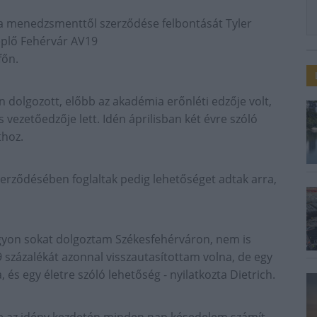
e a menedzsmenttől szerződése felbontását Tyler
replő Fehérvár AV19
főn.
 dolgozott, előbb az akadémia erőnléti edzője volt,
 vezetőedzője lett. Idén áprilisban két évre szóló
thoz.
zerződésében foglaltak pedig lehetőséget adtak arra,
gyon sokat dolgoztam Székesfehérváron, nem is
 százalékát azonnal visszautasítottam volna, de egy
 egy életre szóló lehetőség - nyilatkozta Dietrich.