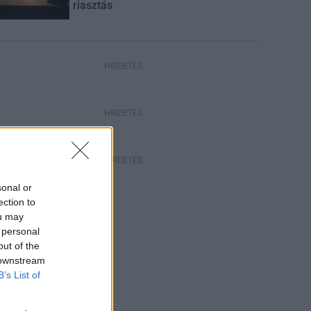
riasztás
HIRDETÉS
HIRDETÉS
HIRDETÉS
sonal or
ection to
ou may
 personal
out of the
 downstream
B’s List of