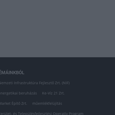
ÉMÁINKBÓL
Nemzeti Infrastruktúra Fejlesztő Zrt. (NIF)
energetikai beruházás
Ke-Víz 21 Zrt.
Market Építő Zrt.
műemlékfelújítás
Terület- és Településfejlesztési Operatív Program