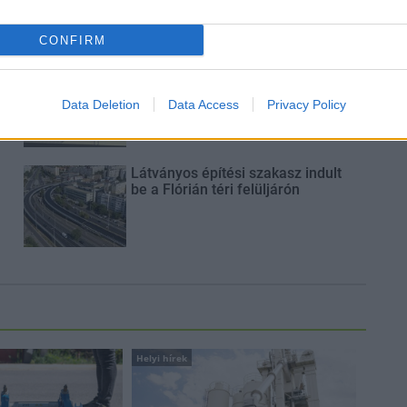
CONFIRM
Másfélszeresére bővítik
Hódmezővásárhely jó hírű
Data Deletion
református iskoláját
Data Access
Privacy Policy
Látványos építési szakasz indult
be a Flórián téri felüljárón
Helyi hírek