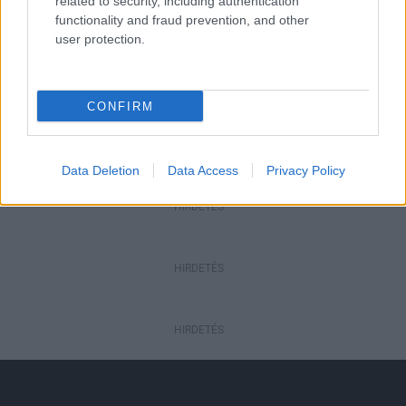
mérföldköve a felülvizsgálat
related to security, including authentication
árnyékában?
functionality and fraud prevention, and other
user protection.
Helyi hírek
Amire többmillióan vártunk: szombattól
CONFIRM
másodfokúra csökken a riasztás
Data Deletion
Data Access
Privacy Policy
HIRDETÉS
HIRDETÉS
HIRDETÉS