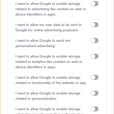
I want to allow Google to enable storage
E-mail cím
related to advertising like cookies on web or
device identifiers in apps.
Feliratkozom a hírlevélre és elfogadom az
adatvédelmi
I want to allow my user data to be sent to
szabályzatot!
Google for online advertising purposes.
FELIRATKOZÁS
I want to allow Google to send me
personalized advertising.
I want to allow Google to enable storage
LEGFRISSEBB
related to analytics like cookies on web or
device identifiers in apps.
Országos hírek
I want to allow Google to enable storage
Megérkezett az eső a Duna vízgyűjtőjére
related to functionality of the website or app.
I want to allow Google to enable storage
related to personalization.
Aktuális
I want to allow Google to enable storage
Paks II.: Mit jelent az 5. blokk új