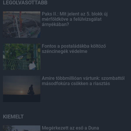
LEGOLVASOTTABB
Paks II.: Mit jelent az 5. blokk új
mérföldköve a felülvizsgálat
árnyékában?
Fontos a postaládákba költöző
széncinegék védelme
Amire többmillióan vártunk: szombattól
másodfokúra csökken a riasztás
KIEMELT
Megérkezett az eső a Duna