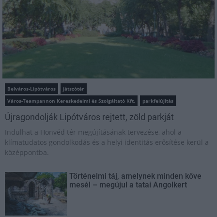
Belváros-Lipótváros
játszótér
Város-Teampannon Kereskedelmi és Szolgáltató Kft.
parkfelújítás
Újragondolják Lipótváros rejtett, zöld parkját
Indulhat a Honvéd tér megújításának tervezése, ahol a
klímatudatos gondolkodás és a helyi identitás erősítése kerül a
középpontba.
Történelmi táj, amelynek minden köve
mesél – megújul a tatai Angolkert