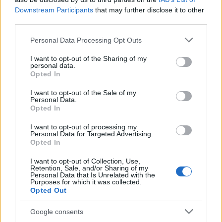
Országos hírek
Downstream Participants
that may further disclose it to other
third parties.
Please note that this website/app uses one or more Google
Personal Data Processing Opt Outs
services and may gather and store information including but
not limited to your visit or usage behaviour. You may click to
I want to opt-out of the Sharing of my
personal data.
grant or deny consent to Google and its third-party tags to
Opted In
use your data for below specified purposes in below Google
Agrárminisztérium: az idén meghosszabbodik a tavaszi
consent section.
I want to opt-out of the Sale of my
fagykárbejelentés határideje
Personal Data.
Opted In
I want to opt-out of processing my
Personal Data for Targeted Advertising.
Opted In
I want to opt-out of Collection, Use,
Retention, Sale, and/or Sharing of my
Personal Data that Is Unrelated with the
HÍRLEVÉL
Purposes for which it was collected.
Opted Out
Név
Google consents