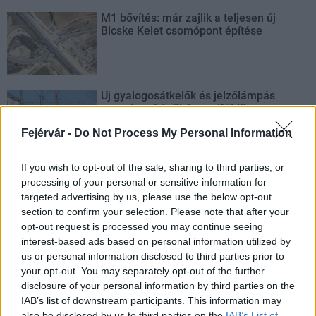
M1 bővítés: már zajlik a teljesen új
Bicske Kelet csomópont építése
Új gyalogosátkelők és jelzőlámpás
csomópont épül Angyalföldön
Fejérvár -
Do Not Process My Personal Information
If you wish to opt-out of the sale, sharing to third parties, or
Másfélszeresére bővítik
processing of your personal or sensitive information for
Hódmezővásárhely jó hírű református
targeted advertising by us, please use the below opt-out
iskoláját
section to confirm your selection. Please note that after your
opt-out request is processed you may continue seeing
interest-based ads based on personal information utilized by
us or personal information disclosed to third parties prior to
your opt-out. You may separately opt-out of the further
AJÁNLJUK MÉG
disclosure of your personal information by third parties on the
IAB’s list of downstream participants. This information may
also be disclosed by us to third parties on the
IAB’s List of