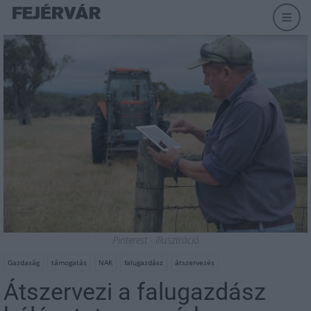
Pinterest - illusztráció
Gazdaság
támogatás
NAK
falugazdász
átszervezés
Átszervezi a falugazdász