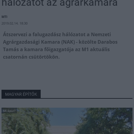
hálózatot az agrárkamara
MTI
2019.02.14. 18:30
Átszervezi a falugazdász hálózatot a Nemzeti
Agrárgazdasági Kamara (NAK) - közölte Darabos
Tamás a kamara főigazgatója az M1 aktuális
csatornán csütörtökön.
MAGYAR ÉPÍTŐK
Mi épül?