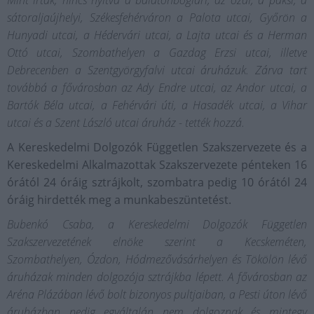
Mint írták, nincs nyitva a balatonboglári, az ózdi, a paksi, a
sátoraljaújhelyi, Székesfehérváron a Palota utcai, Győrön a
Hunyadi utcai, a Hédervári utcai, a Lajta utcai és a Herman
Ottó utcai, Szombathelyen a Gazdag Erzsi utcai, illetve
Debrecenben a Szentgyörgyfalvi utcai áruházuk. Zárva tart
továbbá a fővárosban az Ady Endre utcai, az Andor utcai, a
Bartók Béla utcai, a Fehérvári úti, a Hasadék utcai, a Vihar
utcai és a Szent László utcai áruház - tették hozzá.
A Kereskedelmi Dolgozók Független Szakszervezete és a
Kereskedelmi Alkalmazottak Szakszervezete pénteken 16
órától 24 óráig sztrájkolt, szombatra pedig 10 órától 24
óráig hirdették meg a munkabeszüntetést.
Bubenkó Csaba, a Kereskedelmi Dolgozók Független
Szakszervezetének elnöke szerint a Kecskeméten,
Szombathelyen, Ózdon, Hódmezővásárhelyen és Tökölön lévő
áruházak minden dolgozója sztrájkba lépett. A fővárosban az
Aréna Plázában lévő bolt bizonyos pultjaiban, a Pesti úton lévő
áruházban pedig egyáltalán nem dolgoznak és mintegy