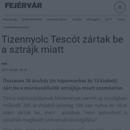
Gazdaság
Székesfehérvár
munkaerőpiac
sztrájk
sárbogárd
2017
Tesco
munkabeszüntetés
Tizennyolc Tescót zártak be
a sztrájk miatt
mti
2017.09.09. 18:18
Összesen 18 áruház (öt hipermarket és 13 kisbolt)
zárt be a munkavállalók sztrájkja miatt szombaton.
Tesco sajtóosztályának
közleménye szerint az országban
működő 206 áruházból jelenleg 188 van nyitva és 18-at
azért zártak be, mert azokban "nem biztosított a
vásárlók megfelelő színvonalú kiszolgálása".