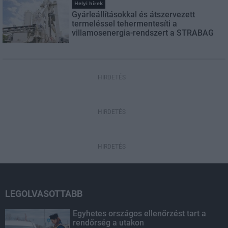
Helyi hírek
Gyárleállításokkal és átszervezett
termeléssel tehermentesíti a
villamosenergia-rendszert a STRABAG
HIRDETÉS
HIRDETÉS
HIRDETÉS
LEGOLVASOTTABB
Egyhetes országos ellenőrzést tart a
rendőrség a utakon