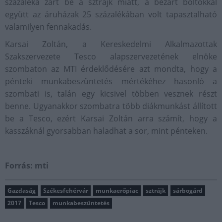
százaléka zárt be a sztrájk miatt, a bezárt boltokkal
együtt az áruházak 25 százalékában volt tapasztalható
valamilyen fennakadás.
Karsai Zoltán, a Kereskedelmi Alkalmazottak
Szakszervezete Tesco alapszervezetének elnöke
szombaton az MTI érdeklődésére azt mondta, hogy a
pénteki munkabeszüntetés mértékéhez hasonló a
szombati is, talán egy kicsivel többen vesznek részt
benne. Ugyanakkor szombatra több diákmunkást állított
be a Tesco, ezért Karsai Zoltán arra számít, hogy a
kasszáknál gyorsabban haladhat a sor, mint pénteken.
Forrás: mti
Gazdaság
Székesfehérvár
munkaerőpiac
sztrájk
sárbogárd
2017
Tesco
munkabeszüntetés