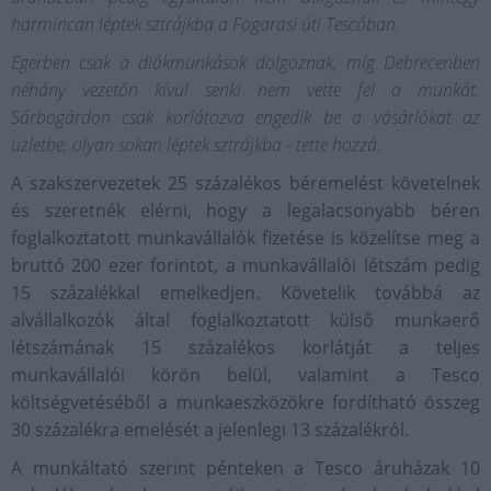
harmincan léptek sztrájkba a Fogarasi úti Tescóban.
Egerben csak a diákmunkások dolgoznak, míg Debrecenben
néhány vezetőn kívül senki nem vette fel a munkát.
Sárbogárdon csak korlátozva engedik be a vásárlókat az
üzletbe, olyan sokan léptek sztrájkba - tette hozzá.
A szakszervezetek 25 százalékos béremelést követelnek
és szeretnék elérni, hogy a legalacsonyabb béren
foglalkoztatott munkavállalók fizetése is közelítse meg a
bruttó 200 ezer forintot, a munkavállalói létszám pedig
15 százalékkal emelkedjen. Követelik továbbá az
alvállalkozók által foglalkoztatott külső munkaerő
létszámának 15 százalékos korlátját a teljes
munkavállalói körön belül, valamint a Tesco
költségvetéséből a munkaeszközökre fordítható összeg
30 százalékra emelését a jelenlegi 13 százalékról.
A munkáltató szerint pénteken a Tesco áruházak 10