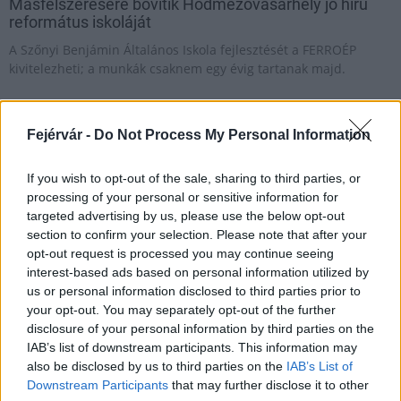
Másfélszeresére bővítik Hódmezővásárhely jó hírű
református iskoláját
A Szőnyi Benjámin Általános Iskola fejlesztését a FERROÉP
kivitelezheti; a munkák csaknem egy évig tartanak majd.
Látványos építési szakasz indult be a
Flórián téri felüljárón
Fejérvár -
Do Not Process My Personal Information
If you wish to opt-out of the sale, sharing to third parties, or
processing of your personal or sensitive information for
Paks II.: Mit jelent az 5. blokk új
targeted advertising by us, please use the below opt-out
mérföldköve a felülvizsgálat
section to confirm your selection. Please note that after your
árnyékában?
opt-out request is processed you may continue seeing
interest-based ads based on personal information utilized by
us or personal information disclosed to third parties prior to
Elkészült a Liszt Ferenc repülőtér
your opt-out. You may separately opt-out of the further
közelében lévő logisztikai bázis út- és
disclosure of your personal information by third parties on the
közműhálózatának fejlesztése
IAB’s list of downstream participants. This information may
also be disclosed by us to third parties on the
IAB’s List of
Downstream Participants
that may further disclose it to other