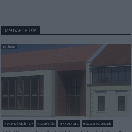
MAGYAR ÉPÍTŐK
Mi épül?
Hódmezővásárhely
iskolaépítés
FERROÉP Zrt.
oktatási beruházás