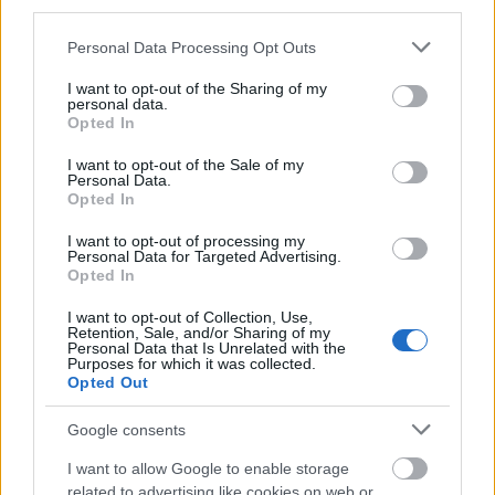
third parties.
Látlelet a hazai víziközművekről?
Egyetlen, fél évszázados vezetéken
Please note that this website/app uses one or more Google
múlt Bicske vízellátása
Personal Data Processing Opt Outs
services and may gather and store information including but
not limited to your visit or usage behaviour. You may click to
I want to opt-out of the Sharing of my
personal data.
grant or deny consent to Google and its third-party tags to
Opted In
use your data for below specified purposes in below Google
consent section.
I want to opt-out of the Sale of my
Personal Data.
AJÁNLJUK MÉG
Opted In
I want to opt-out of processing my
Helyi hírek
Personal Data for Targeted Advertising.
Opted In
I want to opt-out of Collection, Use,
Retention, Sale, and/or Sharing of my
Personal Data that Is Unrelated with the
Purposes for which it was collected.
Opted Out
Fáklyafényben tárul fel Székesfehérvár történelmi
Google consents
belvárosa
I want to allow Google to enable storage
related to advertising like cookies on web or