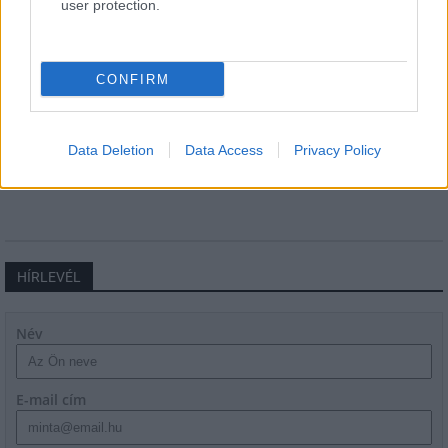
user protection.
CONFIRM
Ezzel a beruházással a Székesfehérvár-Balaton vasúti
szakasz is szintet lép
Data Deletion
Data Access
Privacy Policy
HÍRLEVÉL
Név
E-mail cím