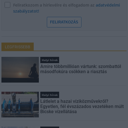
Feliratkozom a hírlevélre és elfogadom az
adatvédelmi
szabályzatot!
FELIRATKOZÁS
LEGFRISSEBB
Helyi hírek
Amire többmillióan vártunk: szombattól
másodfokúra csökken a riasztás
Helyi hírek
Látlelet a hazai víziközművekről?
Egyetlen, fél évszázados vezetéken múlt
Bicske vízellátása