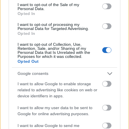
consent section.
I want to opt-out of the Sale of my
Personal Data.
Opted In
I want to opt-out of processing my
Personal Data for Targeted Advertising.
Opted In
Hódmezővásárhely
iskolaépítés
FERROÉP Zrt.
oktatási beruházás
I want to opt-out of Collection, Use,
Retention, Sale, and/or Sharing of my
Personal Data that Is Unrelated with the
Másfélszeresére bővítik Hódmezővásárhely jó hírű
Purposes for which it was collected.
református iskoláját
Opted Out
A Szőnyi Benjámin Általános Iskola fejlesztését a FERROÉP
Google consents
kivitelezheti; a munkák csaknem egy évig tartanak majd.
I want to allow Google to enable storage
Látványos építési szakasz indult be a
related to advertising like cookies on web or
Flórián téri felüljárón
device identifiers in apps.
I want to allow my user data to be sent to
Google for online advertising purposes.
Paks II.: Mit jelent az 5. blokk új
mérföldköve a felülvizsgálat
I want to allow Google to send me