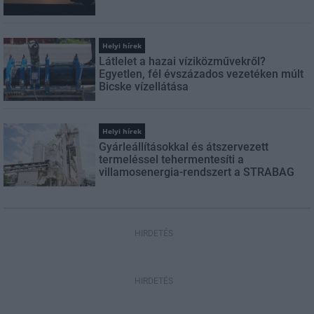
Helyi hírek
Látlelet a hazai víziközművekről?
Egyetlen, fél évszázados vezetéken múlt
Bicske vízellátása
Helyi hírek
Gyárleállításokkal és átszervezett
termeléssel tehermentesíti a
villamosenergia-rendszert a STRABAG
HIRDETÉS
HIRDETÉS