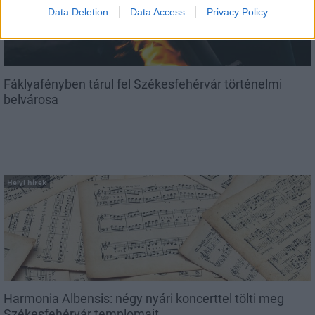
Data Deletion
Data Access
Privacy Policy
Fáklyafényben tárul fel Székesfehérvár történelmi
belvárosa
Helyi hírek
Harmonia Albensis: négy nyári koncerttel tölti meg
Székesfehérvár templomait