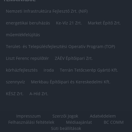
Nemzeti Infrastruktúra Fejlesztő Zrt. (NIF)
energetikai beruházás
Ke-Víz 21 Zrt.
Market Építő Zrt.
műemlékfelújítás
Terület- és Településfejlesztési Operatív Program (TOP)
Liszt Ferenc repülőtér
ZÁÉV Építőipari Zrt.
kórházfejlesztés
iroda
Terrán Tetőcserép Gyártó Kft.
szennyvíz
Merkbau Építőipari és Kereskedelmi Kft.
KÉSZ Zrt.
A-Híd Zrt.
Impresszum
Szerzői Jogok
Adatvédelem
Felhasználási feltételek
Médiaajánlat
BC COMM
Süti beállítások