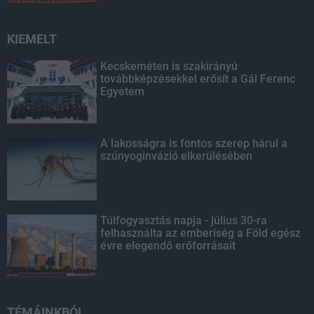
KIEMELT
Kecskeméten is szakirányú
továbbképzésekkel erősít a Gál Ferenc
Egyetem
A lakosságra is fontos szerep hárul a
szúnyoginvázió elkerülésében
Túlfogyasztás napja - július 30-ra
felhasználta az emberiség a Föld egész
évre elegendő erőforrásait
TÉMÁINKBÓL