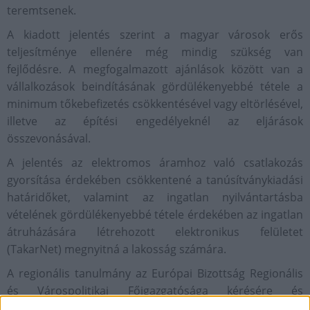
teremtsenek.
A kiadott jelentés szerint a magyar városok erős
teljesítménye ellenére még mindig szükség van
fejlődésre. A megfogalmazott ajánlások között van a
vállalkozások beindításának gördülékenyebbé tétele a
minimum tőkebefizetés csökkentésével vagy eltörlésével,
illetve az építési engedélyeknél az eljárások
összevonásával.
A jelentés az elektromos áramhoz való csatlakozás
gyorsítása érdekében csökkentené a tanúsítványkiadási
határidőket, valamint az ingatlan nyilvántartásba
vételének gördülékenyebbé tétele érdekében az ingatlan
átruházására létrehozott elektronikus felületet
(TakarNet) megnyitná a lakosság számára.
A regionális tanulmány az Európai Bizottság Regionális
és Várospolitikai Főigazgatósága kérésére és
finanszírozásával készült.