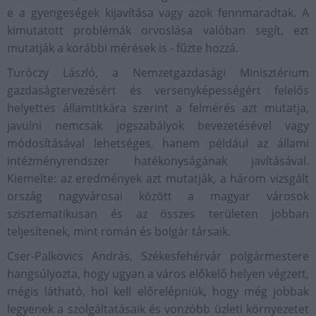
e a gyengeségek kijavítása vagy azok fennmaradtak. A
kimutatott problémák orvoslása valóban segít, ezt
mutatják a korábbi mérések is - fűzte hozzá.
Turóczy László, a Nemzetgazdasági Minisztérium
gazdaságtervezésért és versenyképességért felelős
helyettes államtitkára szerint a felmérés azt mutatja,
javulni nemcsak jogszabályok bevezetésével vagy
módosításával lehetséges, hanem például az állami
intézményrendszer hatékonyságának javításával.
Kiemelte: az eredmények azt mutatják, a három vizsgált
ország nagyvárosai között a magyar városok
szisztematikusan és az összes területen jobban
teljesítenek, mint román és bolgár társaik.
Cser-Palkovics András, Székesfehérvár polgármestere
hangsúlyozta, hogy ugyan a város előkelő helyen végzett,
mégis látható, hol kell előrelépniük, hogy még jobbak
legyenek a szolgáltatásaik és vonzóbb üzleti környezetet