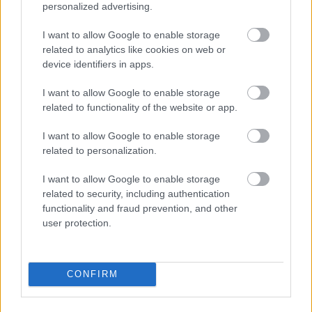
árnyékában?
personalized advertising.
I want to allow Google to enable storage
related to analytics like cookies on web or
Elkészült a Liszt Ferenc repülőtér
device identifiers in apps.
közelében lévő logisztikai bázis út- és
közműhálózatának fejlesztése
I want to allow Google to enable storage
related to functionality of the website or app.
Látlelet a hazai víziközművekről?
I want to allow Google to enable storage
Egyetlen, fél évszázados vezetéken
related to personalization.
múlt Bicske vízellátása
I want to allow Google to enable storage
related to security, including authentication
functionality and fraud prevention, and other
user protection.
AJÁNLJUK MÉG
CONFIRM
Helyi hírek