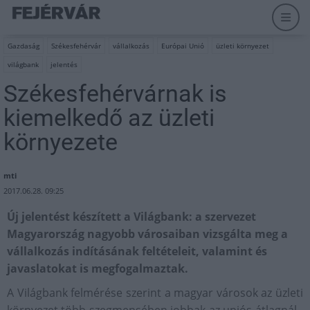
Gazdaság
Székesfehérvár
vállalkozás
Európai Unió
üzleti környezet
világbank
jelentés
Székesfehérvárnak is
kiemelkedő az üzleti
környezete
mti
2017.06.28. 09:25
Új jelentést készített a Világbank: a szervezet
Magyarország nagyobb városaiban vizsgálta meg a
vállalkozás indításának feltételeit, valamint és
javaslatokat is megfogalmaztak.
A Világbank felmérése szerint a magyar városok az üzleti