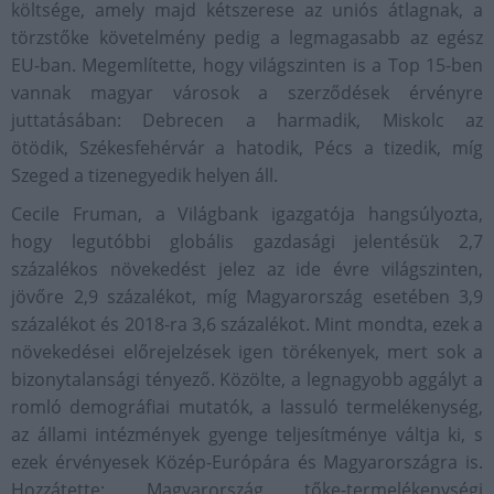
költsége, amely majd kétszerese az uniós átlagnak, a
törzstőke követelmény pedig a legmagasabb az egész
EU-ban. Megemlítette, hogy világszinten is a Top 15-ben
vannak magyar városok a szerződések érvényre
juttatásában: Debrecen a harmadik, Miskolc az
ötödik, Székesfehérvár a hatodik, Pécs a tizedik, míg
Szeged a tizenegyedik helyen áll.
Cecile Fruman, a Világbank igazgatója hangsúlyozta,
hogy legutóbbi globális gazdasági jelentésük 2,7
százalékos növekedést jelez az ide évre világszinten,
jövőre 2,9 százalékot, míg Magyarország esetében 3,9
százalékot és 2018-ra 3,6 százalékot. Mint mondta, ezek a
növekedései előrejelzések igen törékenyek, mert sok a
bizonytalansági tényező. Közölte, a legnagyobb aggályt a
romló demográfiai mutatók, a lassuló termelékenység,
az állami intézmények gyenge teljesítménye váltja ki, s
ezek érvényesek Közép-Európára és Magyarországra is.
Hozzátette: Magyarország tőke-termelékenységi