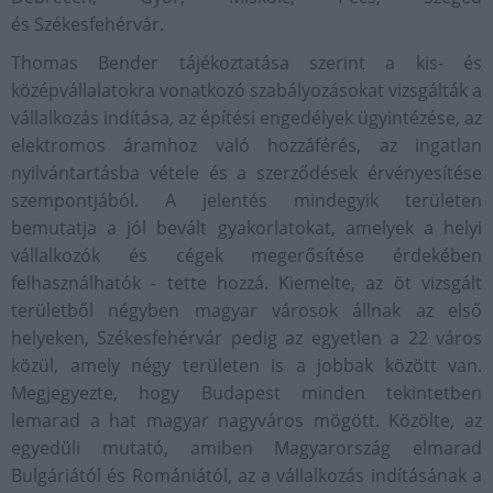
és Székesfehérvár.
Thomas Bender tájékoztatása szerint a kis- és
középvállalatokra vonatkozó szabályozásokat vizsgálták a
vállalkozás indítása, az építési engedélyek ügyintézése, az
elektromos áramhoz való hozzáférés, az ingatlan
nyilvántartásba vétele és a szerződések érvényesítése
szempontjából. A jelentés mindegyik területen
bemutatja a jól bevált gyakorlatokat, amelyek a helyi
vállalkozók és cégek megerősítése érdekében
felhasználhatók - tette hozzá. Kiemelte, az öt vizsgált
területből négyben magyar városok állnak az első
helyeken, Székesfehérvár pedig az egyetlen a 22 város
közül, amely négy területen is a jobbak között van.
Megjegyezte, hogy Budapest minden tekintetben
lemarad a hat magyar nagyváros mögött. Közölte, az
egyedüli mutató, amiben Magyarország elmarad
Bulgáriától és Romániától, az a vállalkozás indításának a