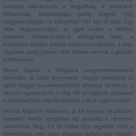
mutatója kétharmada a lengyelnek, a munkaerő
felhasználás hatékonysága pedig stagnál, míg
Lengyelországban 15 százalékkal nőtt egy év alatt. Úgy
vélte, Magyarországon az egyik eszköz a külföldi
közvetlen tőkeberuházások elősegítése lehet, a
hozzáadott értéken kellene növelni innovációval, a helyi
cégeknek pedig jobban részt kellene venniük a globális
értékláncban.
Mierta Capaul, a Világbank programmenedzsere
elmondta: az üzleti környezetet vizsgáló jelentésük az
egész világgal összehasonlítható adatokat tartalmaz, a
városok egymással és a világ 187 országának városaival
is összemérhetik teljesítményüket a kkv-k segítése terén.
Vittoria Alliata di Villafranca, az EB európai strukturális
alapokért felelős igazgatója azt javasolta a résztvevő
városoknak, hogy 2-3 év múlva újra vegyenek részt a
felmérésben, mert akkor világosan látható lesz, sikerült-