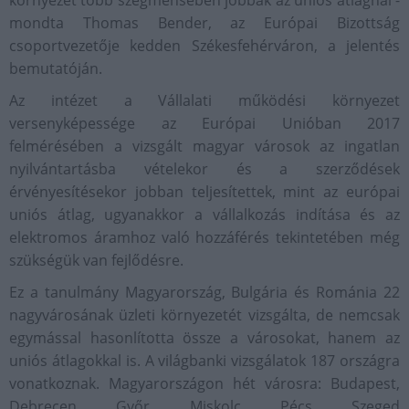
környezet több szegmensében jobbak az uniós átlagnál -
mondta Thomas Bender, az Európai Bizottság
csoportvezetője kedden Székesfehérváron, a jelentés
bemutatóján.
Az intézet a Vállalati működési környezet
versenyképessége az Európai Unióban 2017
felmérésében a vizsgált magyar városok az ingatlan
nyilvántartásba vételekor és a szerződések
érvényesítésekor jobban teljesítettek, mint az európai
uniós átlag, ugyanakkor a vállalkozás indítása és az
elektromos áramhoz való hozzáférés tekintetében még
szükségük van fejlődésre.
Ez a tanulmány Magyarország, Bulgária és Románia 22
nagyvárosának üzleti környezetét vizsgálta, de nemcsak
egymással hasonlította össze a városokat, hanem az
uniós átlagokkal is. A világbanki vizsgálatok 187 országra
vonatkoznak. Magyarországon hét városra: Budapest,
Debrecen, Győr, Miskolc, Pécs, Szeged