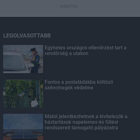
HIRDETÉS
LEGOLVASOTTABB
Egyhetes országos ellenőrzést tart a
rendőrség a utakon
Fontos a postaládákba költöző
széncinegék védelme
Mától jelentkezhetnek a kivitelezők a
háztartások napelemes és fűtési
rendszereit támogató pályázatra