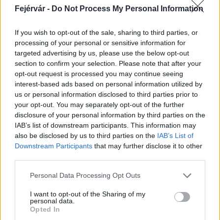
Fejérvár -
Do Not Process My Personal Information
Forrás: mti
If you wish to opt-out of the sale, sharing to third parties, or
processing of your personal or sensitive information for
targeted advertising by us, please use the below opt-out
Gazdaság
Székesfehérvár
vállalkozás
Európai Unió
section to confirm your selection. Please note that after your
üzleti környezet
világbank
jelentés
opt-out request is processed you may continue seeing
interest-based ads based on personal information utilized by
us or personal information disclosed to third parties prior to
your opt-out. You may separately opt-out of the further
disclosure of your personal information by third parties on the
IAB’s list of downstream participants. This information may
also be disclosed by us to third parties on the
IAB’s List of
MAGYAR ÉPÍTŐK
Downstream Participants
that may further disclose it to other
third parties.
Mi épül?
Please note that this website/app uses one or more Google
Personal Data Processing Opt Outs
services and may gather and store information including but
not limited to your visit or usage behaviour. You may click to
I want to opt-out of the Sharing of my
personal data.
grant or deny consent to Google and its third-party tags to
Opted In
use your data for below specified purposes in below Google