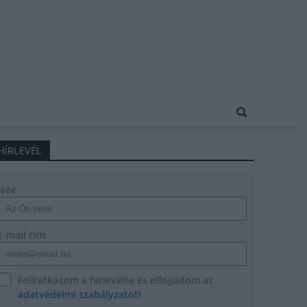
HÍRLEVÉL
Név
E-mail cím
Feliratkozom a hírlevélre és elfogadom az
adatvédelmi szabályzatot!