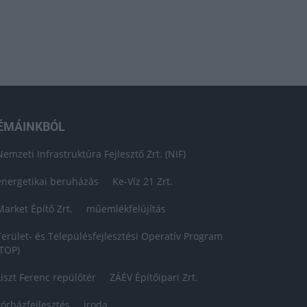
ÉMÁINKBÓL
Nemzeti Infrastruktúra Fejlesztő Zrt. (NIF)
energetikai beruházás
Ke-Víz 21 Zrt.
Market Építő Zrt.
műemlékfelújítás
Terület- és Településfejlesztési Operatív Program
(TOP)
Liszt Ferenc repülőtér
ZÁÉV Építőipari Zrt.
kórházfejlesztés
iroda