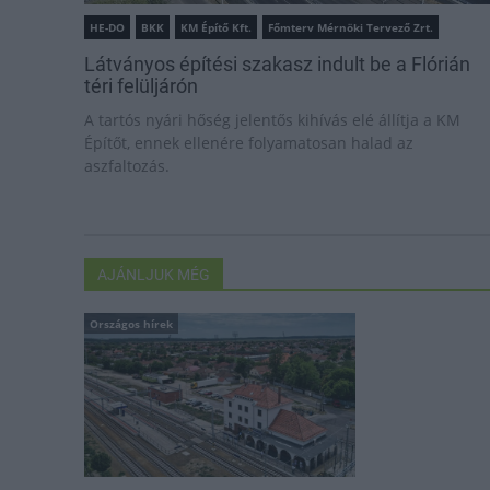
HE-DO
BKK
KM Építő Kft.
Főmterv Mérnöki Tervező Zrt.
Látványos építési szakasz indult be a Flórián
téri felüljárón
A tartós nyári hőség jelentős kihívás elé állítja a KM
Építőt, ennek ellenére folyamatosan halad az
aszfaltozás.
AJÁNLJUK MÉG
Országos hírek