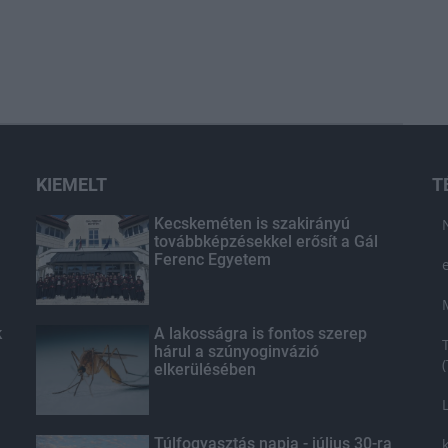
KIEMELT
T
Kecskeméten is szakirányú
továbbképzésekkel erősít a Gál
Ferenc Egyetem
k
A lakosságra is fontos szerep
hárul a szúnyoginvázió
elkerülésében
Túlfogyasztás napja - július 30-ra