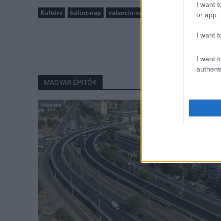
I want t
Kultúra
bálint-nap
valentin-nap
február 14
népszoká
or app.
I want t
I want t
authenti
MAGYAR ÉPÍTŐK
Útépítés