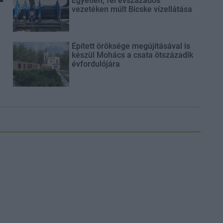
Egyetlen, fél évszázados
vezetéken múlt Bicske vízellátása
Épített öröksége megújításával is
készül Mohács a csata ötszázadik
évfordulójára