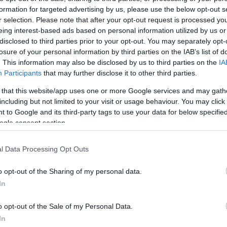
zt mondja: "csücsülj be!", akkor még hidegre kell
formation for targeted advertising by us, please use the below opt-out s
r selection. Please note that after your opt-out request is processed y
áziasszonyok, mert ez azt jelenti, nem lesz sok tojás
eing interest-based ads based on personal information utilized by us or
t a hagyomány szerint akkor a kukoricán kívül másból
disclosed to third parties prior to your opt-out. You may separately opt-
losure of your personal information by third parties on the IAB’s list of
. This information may also be disclosed by us to third parties on the
IA
Participants
that may further disclose it to other third parties.
 that this website/app uses one or more Google services and may gath
including but not limited to your visit or usage behaviour. You may click 
 to Google and its third-party tags to use your data for below specifi
ogle consent section.
l Data Processing Opt Outs
o opt-out of the Sharing of my personal data.
In
o opt-out of the Sale of my Personal Data.
a naphoz. Olyan almát kell enni, amelyiknek kilenc
In