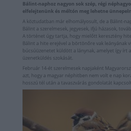
Bálint-naphoz nagyon sok szép, régi néphagy
elfelejtenünk és méltón meg lehetne ünnepeln
A köztudatban már elhomályosult, de a Bálint-nap
Bálint a szerelmesek, jegyesek, ifjú házasok, tová
A történet úgy tartja, hogy mielőtt keresztény hite
Bálint a hite erejével a börtönőre vak leányának vi
búcsúüzenetet küldött a lánynak, amelyet így írt al
üzenetküldés szokását.
Február 14-ét szerelmesek napjaként Magyarorszá
azt, hogy a magyar néphitben nem volt e nap korá
hosszú tél után a tavaszvárás gondolatát kapcsol