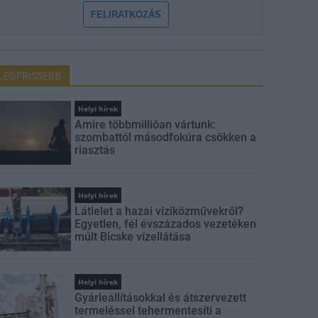
FELIRATKOZÁS
LEGFRISSEBB
Helyi hírek
Amire többmillióan vártunk:
szombattól másodfokúra csökken a
riasztás
Helyi hírek
Látlelet a hazai víziközművekről?
Egyetlen, fél évszázados vezetéken
múlt Bicske vízellátása
Helyi hírek
Gyárleállításokkal és átszervezett
termeléssel tehermentesíti a