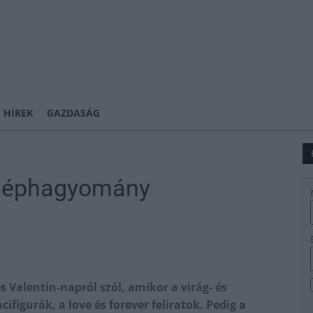
 HÍREK
GAZDASÁG
 néphagyomány
s Valentin-napról szól, amikor a virág- és
ifigurák, a love és forever feliratok. Pedig a