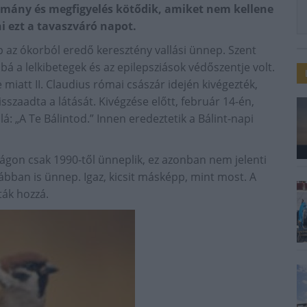
omány és megfigyelés kötődik, amiket nem kellene
i ezt a tavaszváró napot.
 az ókorból eredő keresztény vallási ünnep. Szent
bbá a lelkibetegek és az epilepsziások védőszentje volt.
 miatt II. Claudius római császár idején kivégezték,
sszaadta a látását. Kivégzése előtt, február 14-én,
á: „A Te Bálintod.” Innen eredeztetik a Bálint-napi
gon csak 1990-től ünneplik, ez azonban nem jelenti
bban is ünnep. Igaz, kicsit másképp, mint most. A
ták hozzá.