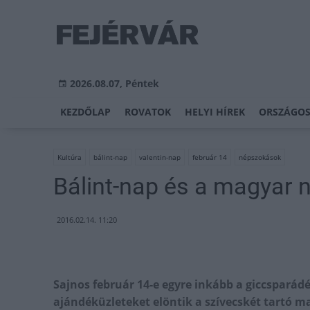
2026.08.07, Péntek
KEZDŐLAP
ROVATOK
HELYI HÍREK
ORSZÁGOS
Kultúra
bálint-nap
valentin-nap
február 14
népszokások
Bálint-nap és a magyar
2016.02.14. 11:20
Sajnos február 14-e egyre inkább a giccsparádé
ajándéküzleteket elöntik a szívecskét tartó mac