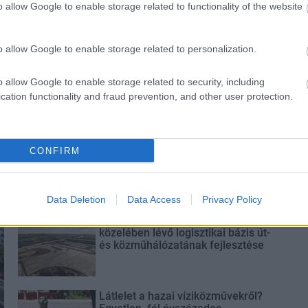
o allow Google to enable storage related to functionality of the website
sok
o allow Google to enable storage related to personalization.
o allow Google to enable storage related to security, including
cation functionality and fraud prevention, and other user protection.
Paks II.: Mit jelent az 5. blokk új
CONFIRM
mérföldköve a felülvizsgálat
árnyékában?
Data Deletion
Data Access
Privacy Policy
Elkészült a Liszt Ferenc repülőtér
közelében lévő logisztikai bázis út-
és közműhálózatának fejlesztése
Látlelet a hazai víziközművekről?