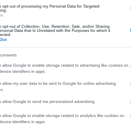
óvatlan pillanatban a kiválasztott fiú zsebébe, akkor
to opt-out of processing my Personal Data for Targeted
nyba.
ing.
In
elég, s amerre ekkor dőlni fog, abból az irányból fog
o opt-out of Collection, Use, Retention, Sale, and/or Sharing
ersonal Data that Is Unrelated with the Purposes for which it
lected.
elt legényt vagy lányt megitatja, akkor az illető mindig
Out
d sepergetni a lánynak, mert nem megy férjhez.
consents
o allow Google to enable storage related to advertising like cookies on
evice identifiers in apps.
o allow my user data to be sent to Google for online advertising
s.
to allow Google to send me personalized advertising.
o allow Google to enable storage related to analytics like cookies on
evice identifiers in apps.