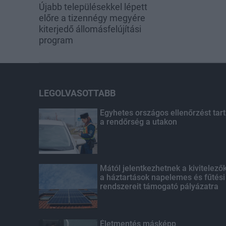
Újabb településekkel lépett
előre a tizennégy megyére
kiterjedő állomásfelújítási
program
LEGOLVASOTTABB
Egyhetes országos ellenőrzést tart
a rendőrség a utakon
Mától jelentkezhetnek a kivitelező
a háztartások napelemes és fűtési
rendszereit támogató pályázatra
Életmentés másképp