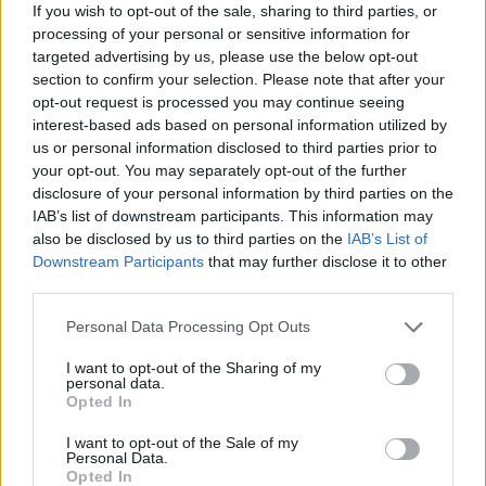
If you wish to opt-out of the sale, sharing to third parties, or
processing of your personal or sensitive information for
targeted advertising by us, please use the below opt-out
section to confirm your selection. Please note that after your
Történelmi táj, amelynek minden köve
mesél – megújul a tatai Angolkert
opt-out request is processed you may continue seeing
interest-based ads based on personal information utilized by
us or personal information disclosed to third parties prior to
your opt-out. You may separately opt-out of the further
disclosure of your personal information by third parties on the
IAB’s list of downstream participants. This information may
also be disclosed by us to third parties on the
IAB’s List of
AJÁNLJUK MÉG
Downstream Participants
that may further disclose it to other
third parties.
Aktuális
Please note that this website/app uses one or more Google
Personal Data Processing Opt Outs
services and may gather and store information including but
not limited to your visit or usage behaviour. You may click to
I want to opt-out of the Sharing of my
personal data.
grant or deny consent to Google and its third-party tags to
Opted In
use your data for below specified purposes in below Google
consent section.
I want to opt-out of the Sale of my
Personal Data.
Opted In