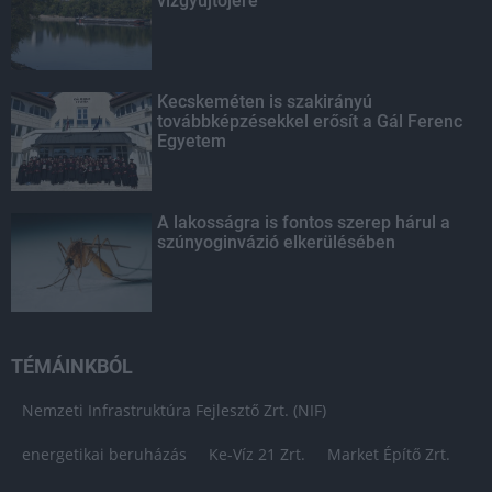
vízgyűjtőjére
Kecskeméten is szakirányú
továbbképzésekkel erősít a Gál Ferenc
Egyetem
A lakosságra is fontos szerep hárul a
szúnyoginvázió elkerülésében
TÉMÁINKBÓL
Nemzeti Infrastruktúra Fejlesztő Zrt. (NIF)
energetikai beruházás
Ke-Víz 21 Zrt.
Market Építő Zrt.