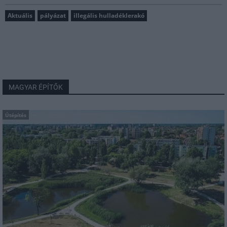
Aktuális
pályázat
illegális hulladéklerakó
MAGYAR ÉPÍTŐK
Útépítés