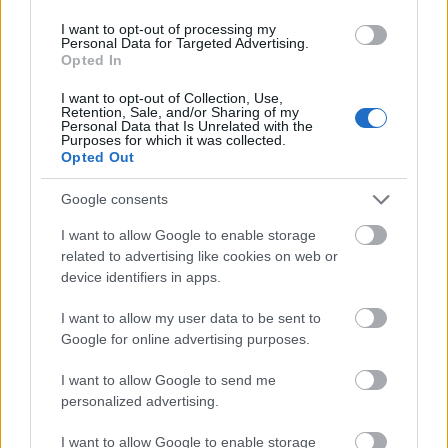
Paks II.: Mit jelent az 5. blokk új mérföldköve a
felülvizsgálat árnyékában?
I want to opt-out of processing my
Personal Data for Targeted Advertising.
Opted In
I want to opt-out of Collection, Use,
Retention, Sale, and/or Sharing of my
Personal Data that Is Unrelated with the
Purposes for which it was collected.
Aktuális
Opted Out
Google consents
I want to allow Google to enable storage
related to advertising like cookies on web or
device identifiers in apps.
Nagy igazolás - Sokszoros bajnok érkezik a
I want to allow my user data to be sent to
Fehérvárhoz
Google for online advertising purposes.
I want to allow Google to send me
personalized advertising.
I want to allow Google to enable storage