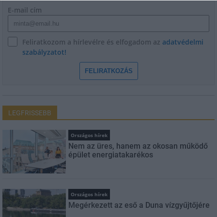
E-mail cím
Feliratkozom a hírlevélre és elfogadom az
adatvédelmi
szabályzatot!
FELIRATKOZÁS
LEGFRISSEBB
Országos hírek
Nem az üres, hanem az okosan működő
épület energiatakarékos
Országos hírek
Megérkezett az eső a Duna vízgyűjtőjére