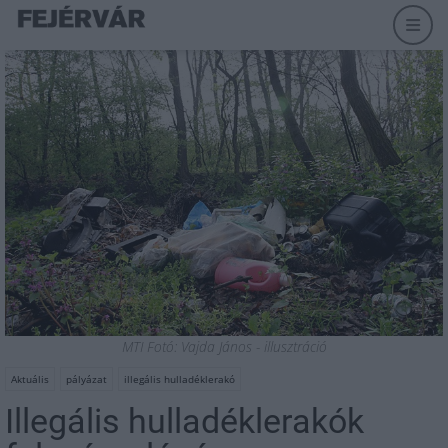
MTI Fotó: Vajda János - illusztráció
Aktuális
pályázat
illegális hulladéklerakó
Illegális hulladéklerakók