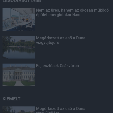
LEGOLVASOTTABB
Nem az üres, hanem az okosan működő
épület energiatakarékos
Megérkezett az eső a Duna
vízgyűjtőjére
Fejlesztések Csákváron
KIEMELT
Megérkezett az eső a Duna