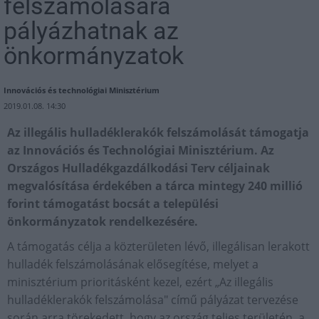
felszámolására
pályázhatnak az
önkormányzatok
Innovációs és technológiai Minisztérium
2019.01.08. 14:30
Az illegális hulladéklerakók felszámolását támogatja
az Innovációs és Technológiai Minisztérium. Az
Országos Hulladékgazdálkodási Terv céljainak
megvalósítása érdekében a tárca mintegy 240 millió
forint támogatást bocsát a települési
önkormányzatok rendelkezésére.
A támogatás célja a közterületen lévő, illegálisan lerakott
hulladék felszámolásának elősegítése, melyet a
minisztérium prioritásként kezel, ezért „Az illegális
hulladéklerakók felszámolása" című pályázat tervezése
során arra törekedett, hogy az ország teljes területén, a