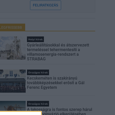
FELIRATKOZÁS
LEGFRISSEBB
Helyi hírek
Gyárleállításokkal és átszervezett
termeléssel tehermentesíti a
villamosenergia-rendszert a
STRABAG
Országos hírek
Kecskeméten is szakirányú
továbbképzésekkel erősít a Gál
Ferenc Egyetem
Országos hírek
A lakosságra is fontos szerep hárul
a szúnyoginvázió elkerülésében