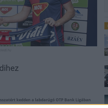
lvidi.hu
idihez
visszatért kedden a labdarúgó OTP Bank Ligában