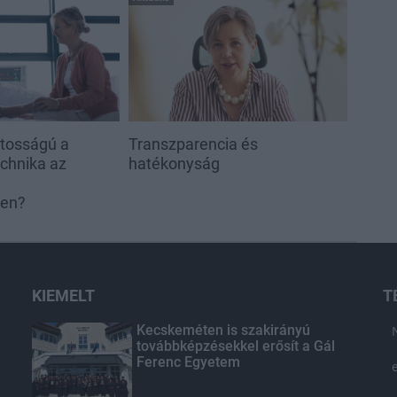
ntosságú a
Transzparencia és
echnika az
hatékonyság
ben?
KIEMELT
T
Kecskeméten is szakirányú
továbbképzésekkel erősít a Gál
Ferenc Egyetem