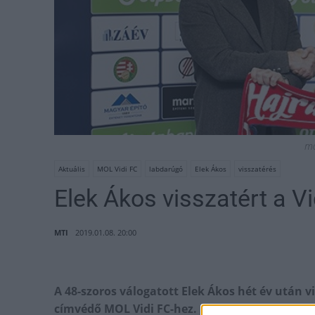
mo
Aktuális
MOL Vidi FC
labdarúgó
Elek Ákos
visszatérés
Elek Ákos visszatért a V
MTI
2019.01.08. 20:00
A 48-szoros válogatott Elek Ákos hét év után 
címvédő MOL Vidi FC-hez.