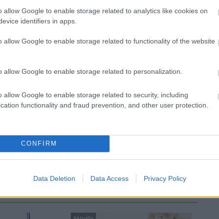
Egyetlen, fél évszázados
o allow Google to enable storage related to analytics like cookies on
vezetéken múlt Bicske vízellátása
evice identifiers in apps.
o allow Google to enable storage related to functionality of the website
Épített öröksége megújításával is
készül Mohács a csata ötszázadik
évfordulójára
o allow Google to enable storage related to personalization.
o allow Google to enable storage related to security, including
A tengerfenék alatt négy
cation functionality and fraud prevention, and other user protection.
-
óriáskábellel kötik össze
Spanyolország és Franciaország
villamosenergia-hálózatát
CONFIRM
Data Deletion
Data Access
Privacy Policy
Aktuális