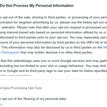
Do Not Process My Personal Information
r majd visszatérjek a Vidibe, ezért is tartottam
nyek közt távozzak Székesfehérvárról" - mondta a
to opt-out of the sale, sharing to third parties, or processing of your per
apatkapitányaként sem, hogy nagyon sokat jelent
formation for targeted advertising by us, please use the below opt-out s
felnőtt, itt váltam élvonalbeli játékossá, válogatott
r selection. Please note that after your opt-out request is processed y
 tagja lehettem a klub első bajnokcsapatának, és arra
eing interest-based ads based on personal information utilized by us or
disclosed to third parties prior to your opt-out. You may separately opt-
 én szereztem" - tette hozzá a 30 éves középpályás, aki
losure of your personal information by third parties on the IAB’s list of
ly célokért szeretne küzdeni.
. This information may also be disclosed by us to third parties on the
IA
erténynek tartja, hogy újabb magyar válogatott
Participants
that may further disclose it to other third parties.
 that this website/app uses one or more Google services and may gath
including but not limited to your visit or usage behaviour. You may click 
posztriválisai, ez bővíti a vezetőedző lehetőségeit,
 to Google and its third-party tags to use your data for below specifi
középpályán. Ebből minden játékosunk profitálhat, s
ogle consent section.
bb léphet" - mondta a sportvezető, aki elárulta, az új
i is, de a tárgyalások során végig azt érezte rajta,
l Data Processing Opt Outs
ani.
o opt-out of the Sharing of my personal data.
kesfehérvári csapatba, amelytől 2012 januárjában
In
nyáron végleg a Diósgyőrhöz távozott. Később