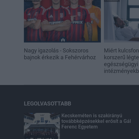
Nagy igazolás - Sokszoros
Miért kulcsfo
bajnok érkezik a Fehérvárhoz
korszerű légt
egészségügyi
intézmények
LEGOLVASOTTABB
Kecskeméten is szakirányú
továbbképzésekkel erősít a Gál
Ferenc Egyetem