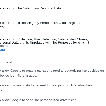
, 2017 márciusától mostanáig pedig a kazah Kajrat
o opt-out of the Sale of my Personal Data.
6-os Európa-bajnokságon nyolcaddöntős nemzeti
In
egutóbb, mivel augusztusban magánéleti okokra
részére.
to opt-out of processing my Personal Data for Targeted
ing.
In
o opt-out of Collection, Use, Retention, Sale, and/or Sharing
ersonal Data that Is Unrelated with the Purposes for which it
lected.
Out
consents
o allow Google to enable storage related to advertising like cookies on
evice identifiers in apps.
Elkészült a Liszt Ferenc repülőtér
közelében lévő logisztikai bázis út-
o allow my user data to be sent to Google for online advertising
és közműhálózatának fejlesztése
s.
to allow Google to send me personalized advertising.
Látlelet a hazai víziközművekről?