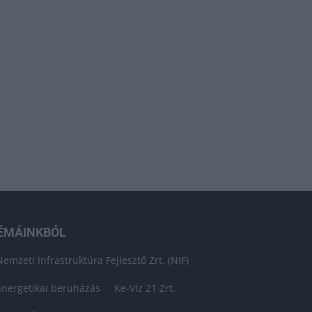
ÉMÁINKBÓL
Nemzeti Infrastruktúra Fejlesztő Zrt. (NIF)
energetikai beruházás
Ke-Víz 21 Zrt.