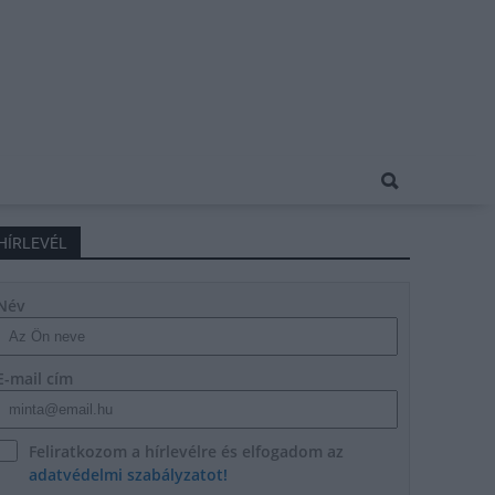
HÍRLEVÉL
Név
E-mail cím
Feliratkozom a hírlevélre és elfogadom az
adatvédelmi szabályzatot!