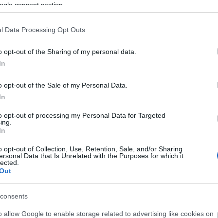
ogle consent section.
l Data Processing Opt Outs
o opt-out of the Sharing of my personal data.
In
o opt-out of the Sale of my Personal Data.
In
to opt-out of processing my Personal Data for Targeted
ing.
In
o opt-out of Collection, Use, Retention, Sale, and/or Sharing
ersonal Data that Is Unrelated with the Purposes for which it
lected.
szült. A tornazsák, baseball-és kötött sapka
Out
ivil szervezetet támogatja a Ceetrus Kft. Az egyesület
fiataloknak szervezett, családi életre nevelő, illetve
consents
felhasználni a kapott támogatást.
o allow Google to enable storage related to advertising like cookies on