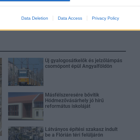
Data Deletion
Data Access
Privacy Policy
Új gyalogosátkelők és jelzőlámpás
csomópont épül Angyalföldön
Másfélszeresére bővítik
Hódmezővásárhely jó hírű
református iskoláját
Látványos építési szakasz indult
be a Flórián téri felüljárón