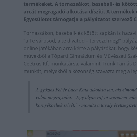
termékeket. A tornazsákot, baseball- és kötö
arcát megragadó alkotása díszíti. A termékek 
Egyesületet támogatja a pályázatot szervező C
Tornazsákon, baseball- és kötött sapkán is hazavi
“a Te városod, a te divatod – tervezd meg!” pályá
online játékában arra kérte a pályázókat, hogy ké
művekből a Tóparti Gimnázium és Művészeti Sza
Ceetrus Kft munkatársa, valamint Trunk Tamás Dab
munkát, melyekből a közönség szavazta meg a le
A győztes Fehér Luca Kata alkotása lett, aki elmondt
volna megragadni. „
Egy olyan rajzot szerettem voln
környékbeliek szívét
." - mondta a tavaly érettségizett