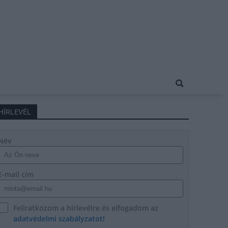
HÍRLEVÉL
Név
E-mail cím
Feliratkozom a hírlevélre és elfogadom az
adatvédelmi szabályzatot!