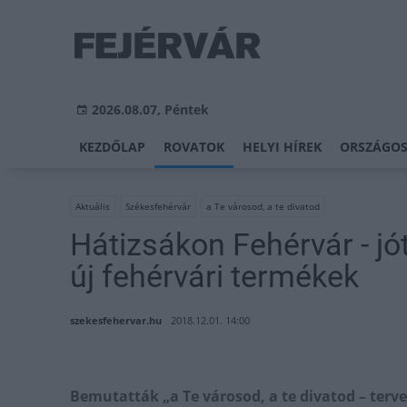
2026.08.07, Péntek
KEZDŐLAP
ROVATOK
HELYI HÍREK
ORSZÁGOS
Aktuális
Székesfehérvár
a Te városod, a te divatod
Hátizsákon Fehérvár - jó
új fehérvári termékek
szekesfehervar.hu
2018.12.01. 14:00
Bemutatták „a Te városod, a te divatod – terv