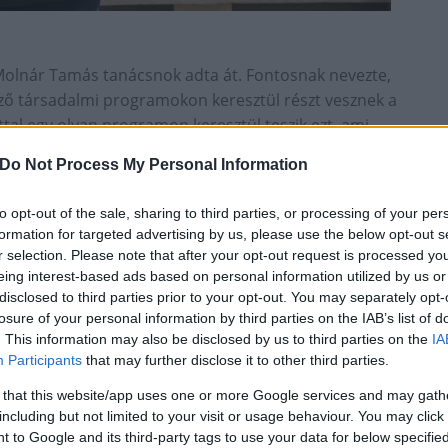
 Molnár Tamás tanácsnok adta át. Fontosnak nevezte,
ő társadalmi programokon keresztül részt vesznek a
ttal egy olyan programon keresztül teszik ezt, ami
ogy fognak találkozni ezek a sapkák egymással a Fő
Do Not Process My Personal Information
to opt-out of the sale, sharing to third parties, or processing of your per
formation for targeted advertising by us, please use the below opt-out s
r selection. Please note that after your opt-out request is processed y
eing interest-based ads based on personal information utilized by us or
disclosed to third parties prior to your opt-out. You may separately opt-
losure of your personal information by third parties on the IAB’s list of
. This information may also be disclosed by us to third parties on the
IA
Participants
that may further disclose it to other third parties.
 that this website/app uses one or more Google services and may gath
including but not limited to your visit or usage behaviour. You may click 
 to Google and its third-party tags to use your data for below specifi