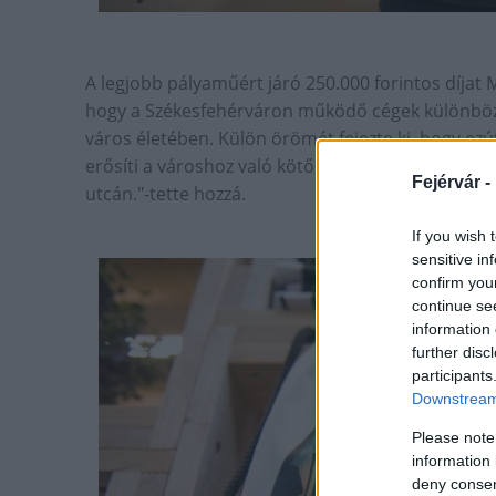
A legjobb pályaműért járó 250.000 forintos díjat
hogy a Székesfehérváron működő cégek különböz
város életében. Külön örömét fejezte ki, hogy ezú
erősíti a városhoz való kötődésüket. „Remélem, h
Fejérvár -
utcán."-tette hozzá.
If you wish 
sensitive in
confirm you
continue se
information 
further disc
participants
Downstream 
Please note
information 
deny consent