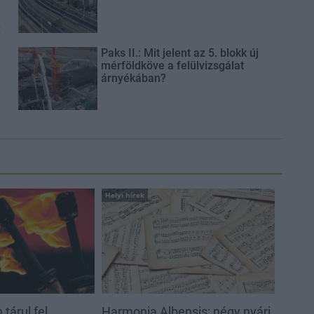
t
Paks II.: Mit jelent az 5. blokk új
mérföldköve a felülvizsgálat
árnyékában?
Helyi hírek
tárul fel
Harmonia Albensis: négy nyári