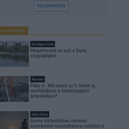
FELIRATKOZÁS
LEGFRISSEBB
Országos hírek
Megérkezett az eső a Duna
vízgyűjtőjére
Aktuális
Paks II.: Mit jelent az 5. blokk új
mérföldköve a felülvizsgálat
árnyékában?
Helyi hírek
Amire többmillióan vártunk:
szombattól másodfokúra csökken a