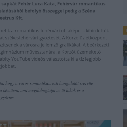
tt sapkát Fehér Luca Kata, Fehérvár romantikus
eladásából befolyó összeggel pedig a Széna
eetrus Kft.
hetik a romantikus fehérvári utcaképet - kihirdették
zat székesfehérvári győztesét. A Korzó üzletközpont
szítsenek a városra jellemző grafikákat. A beérkezett
kgimnázium művésztanára, a Korzót üzemeltető
lty YouTube videós választotta ki a tíz legjobb
gjobbat.
a, hogy a város romantikus, esti hangulatát szerette
a készíteni, ami megdobogtatja az itt lakók és a
 győztes.