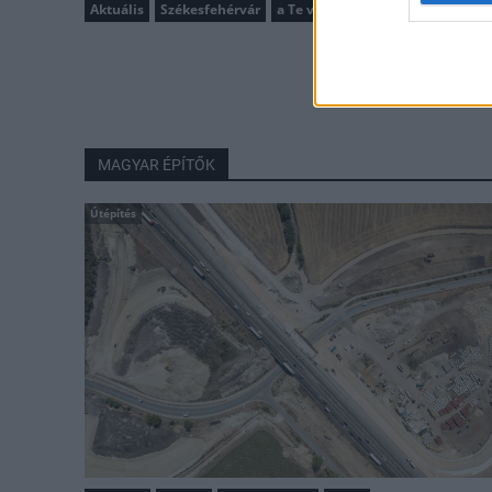
Aktuális
Székesfehérvár
a Te városod, a te divatod
MAGYAR ÉPÍTŐK
Útépítés