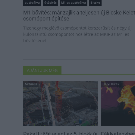
autópálya
útépítés
M1-es autópálya
Bicske
M1 bővítés: már zajlik a teljesen új Bicske Kele
csomópont építése
Tizenegy meglévő csomópontot korszerűsít és négy új,
különszintű csomópontot hoz létre az MKIF az M1-es
bővítésénél.
AJÁNLJUK MÉG
Aktuális
Helyi hírek
Paks II.: Mit jelent az 5. blokk új
Fáklyafényben 