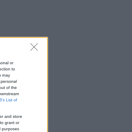
sonal or
ection to
ou may
 personal
out of the
 downstream
B’s List of
er and store
to grant or
ed purposes