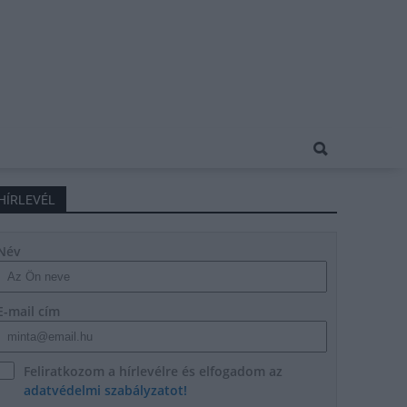
HÍRLEVÉL
Név
E-mail cím
Feliratkozom a hírlevélre és elfogadom az
adatvédelmi szabályzatot!