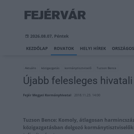
2026.08.07, Péntek
KEZDŐLAP
ROVATOK
HELYI HÍREK
ORSZÁGOS
Aktuális
közigazgatás
kormánytisztviselő
Tuzson Bence
Újabb felesleges hivatal
Fejér Megyei Kormányhivatal
2018.11.23. 14:00
Tuzson Bence: Komoly, átlagosan harmincszáz
közigazgatásban dolgozó kormánytisztviselők