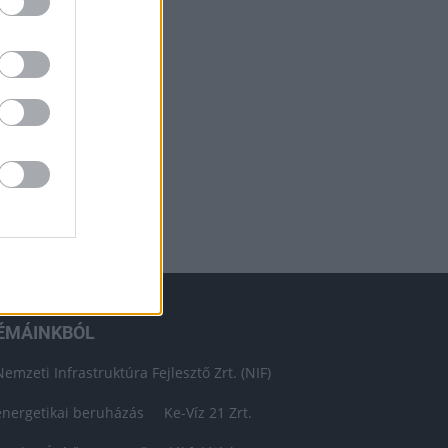
ÉMÁINKBÓL
Nemzeti Infrastruktúra Fejlesztő Zrt. (NIF)
energetikai beruházás
Ke-Víz 21 Zrt.