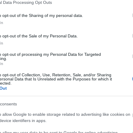
l Data Processing Opt Outs
Elkészült a Liszt Ferenc repülőtér
közelében lévő logisztikai bázis út-
o opt-out of the Sharing of my personal data.
és közműhálózatának fejlesztése
In
o opt-out of the Sale of my Personal Data.
Látlelet a hazai víziközművekről?
In
Egyetlen, fél évszázados
vezetéken múlt Bicske vízellátása
to opt-out of processing my Personal Data for Targeted
ing.
In
Épített öröksége megújításával is
o opt-out of Collection, Use, Retention, Sale, and/or Sharing
készül Mohács a csata ötszázadik
ersonal Data that Is Unrelated with the Purposes for which it
évfordulójára
lected.
Out
consents
o allow Google to enable storage related to advertising like cookies on
evice identifiers in apps.
Aktuális
o allow my user data to be sent to Google for online advertising