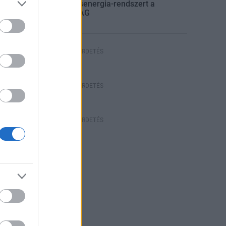
villamosenergia-rendszert a
STRABAG
HIRDETÉS
HIRDETÉS
HIRDETÉS