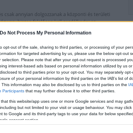
s csak annyian dolgozzanak a központi és területi
g van, hiszen felelősen kell gazdálkodni az
pnak adott interjúban
Tuzson Bence, a
Do Not Process My Personal Information
kára.
to opt-out of the sale, sharing to third parties, or processing of your per
formation for targeted advertising by us, please use the below opt-out s
r selection. Please note that after your opt-out request is processed y
eing interest-based ads based on personal information utilized by us or
disclosed to third parties prior to your opt-out. You may separately opt-
losure of your personal information by third parties on the IAB’s list of
. This information may also be disclosed by us to third parties on the
IA
Participants
that may further disclose it to other third parties.
 that this website/app uses one or more Google services and may gath
Paks II.: Mit jelent az 5. blokk új
including but not limited to your visit or usage behaviour. You may click 
mérföldköve a felülvizsgálat
 to Google and its third-party tags to use your data for below specifi
árnyékában?
ogle consent section.