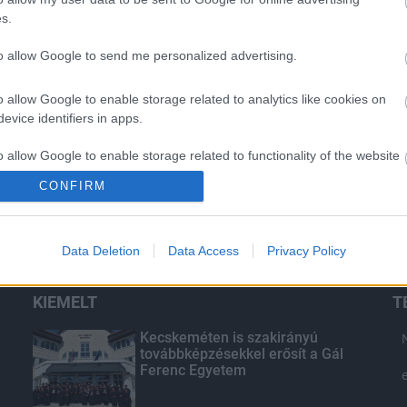
s.
to allow Google to send me personalized advertising.
o allow Google to enable storage related to analytics like cookies on
evice identifiers in apps.
ntosságú a
Transzparencia és
o allow Google to enable storage related to functionality of the website
echnika az
hatékonyság
CONFIRM
ben?
o allow Google to enable storage related to personalization.
Data Deletion
Data Access
Privacy Policy
o allow Google to enable storage related to security, including
cation functionality and fraud prevention, and other user protection.
KIEMELT
T
Kecskeméten is szakirányú
továbbképzésekkel erősít a Gál
Ferenc Egyetem