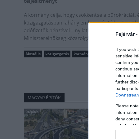
teljesítményt
A kormány célja, hogy csökkentse a bürokráciát, é
közigazgatásban, ahány emberre feltétlenül szüksé
adófizetők pénzével – nyilatkozta a
Magyar Hírla
Fejérvár -
Miniszterelnökség közszolgálatért felelős államtit
If you wish 
Aktuális
közigazgatás
kormánytisztviselő
Tuzson Bence
sensitive in
confirm you
continue se
information 
further disc
participants
Downstream 
MAGYAR ÉPÍTŐK
Please note
Útépítés
information 
deny consent
in below Go