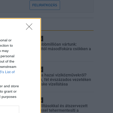
FELIRATKOZÁS
LEGFRISSEBB
Helyi hírek
sonal or
Amire többmillióan vártunk:
ection to
szombattól másodfokúra csökken a
ou may
riasztás
 personal
out of the
 downstream
Helyi hírek
B’s List of
Látlelet a hazai víziközművekről?
Egyetlen, fél évszázados vezetéken
múlt Bicske vízellátása
er and store
to grant or
ed purposes
Helyi hírek
Gyárleállításokkal és átszervezett
termeléssel tehermentesíti a