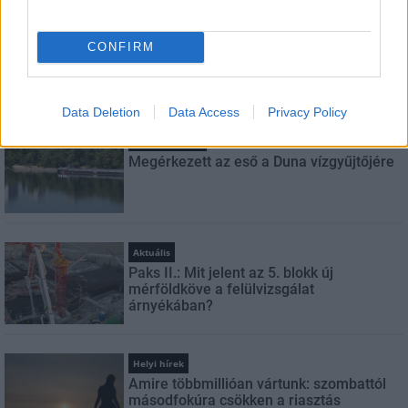
FELIRATKOZÁS
CONFIRM
LEGFRISSEBB
Data Deletion
Data Access
Privacy Policy
Országos hírek
Megérkezett az eső a Duna vízgyűjtőjére
Aktuális
Paks II.: Mit jelent az 5. blokk új
mérföldköve a felülvizsgálat
árnyékában?
Helyi hírek
Amire többmillióan vártunk: szombattól
másodfokúra csökken a riasztás