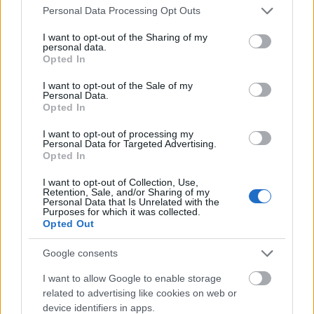
Please note that this website/app uses one or more Google
Personal Data Processing Opt Outs
Aktuális
services and may gather and store information including but
not limited to your visit or usage behaviour. You may click to
I want to opt-out of the Sharing of my
personal data.
grant or deny consent to Google and its third-party tags to
Opted In
use your data for below specified purposes in below Google
consent section.
I want to opt-out of the Sale of my
Personal Data.
Opted In
Nagy igazolás - Sokszoros bajnok érkezik a
I want to opt-out of processing my
Personal Data for Targeted Advertising.
Fehérvárhoz
Opted In
I want to opt-out of Collection, Use,
Retention, Sale, and/or Sharing of my
Personal Data that Is Unrelated with the
Purposes for which it was collected.
Opted Out
Aktuális
Google consents
I want to allow Google to enable storage
related to advertising like cookies on web or
device identifiers in apps.