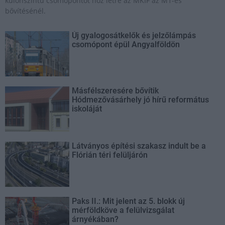
különszintű csomópontot hoz létre az MKIF az M1-es
bővítésénél.
Új gyalogosátkelők és jelzőlámpás
csomópont épül Angyalföldön
Másfélszeresére bővítik
Hódmezővásárhely jó hírű református
iskoláját
Látványos építési szakasz indult be a
Flórián téri felüljárón
Paks II.: Mit jelent az 5. blokk új
mérföldköve a felülvizsgálat
árnyékában?