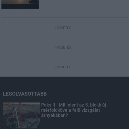
HIRDETÉS
HIRDETÉS
HIRDETÉS
LEGOLVASOTTABB
Paks II.: Mit jelent az 5. blokk új
mérföldköve a felülvizsgálat
árnyékában?