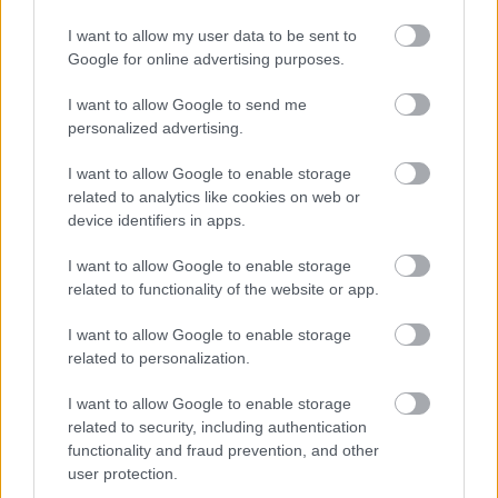
I want to allow my user data to be sent to
Miért kulcsfontosságú a korszerű légtechnika az
Google for online advertising purposes.
egészségügyi intézményekben?
I want to allow Google to send me
personalized advertising.
I want to allow Google to enable storage
related to analytics like cookies on web or
device identifiers in apps.
HÍRLEVÉL
I want to allow Google to enable storage
related to functionality of the website or app.
Név
I want to allow Google to enable storage
related to personalization.
E-mail cím
I want to allow Google to enable storage
related to security, including authentication
functionality and fraud prevention, and other
Feliratkozom a hírlevélre és elfogadom az
adatvédelmi
user protection.
szabályzatot!