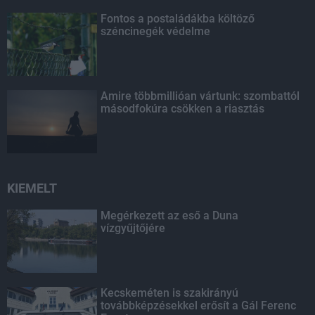
Fontos a postaládákba költöző
széncinegék védelme
Amire többmillióan vártunk: szombattól
másodfokúra csökken a riasztás
KIEMELT
Megérkezett az eső a Duna
vízgyűjtőjére
Kecskeméten is szakirányú
továbbképzésekkel erősít a Gál Ferenc