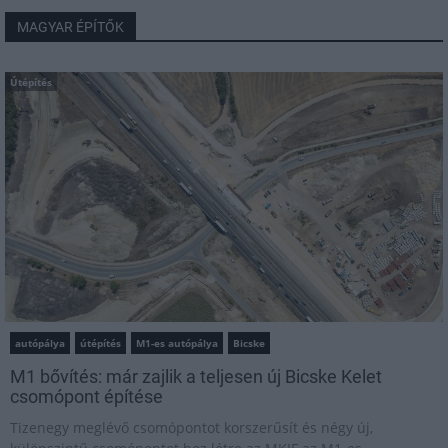
MAGYAR ÉPÍTŐK
Útépítés
autópálya
útépítés
M1-es autópálya
Bicske
M1 bővítés: már zajlik a teljesen új Bicske Kelet
csomópont építése
Tizenegy meglévő csomópontot korszerűsít és négy új,