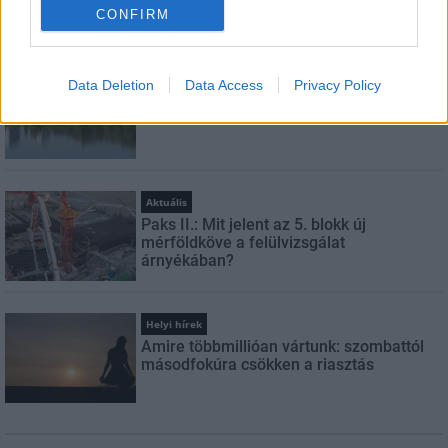
CONFIRM
LEGFRISSEBB
Országos hírek
Data Deletion
Data Access
Privacy Policy
Megérkezett az eső a Duna vízgyűjtőjére
Aktuális
Paks II.: Mit jelent az 5. blokk új
mérföldköve a felülvizsgálat
árnyékában?
Helyi hírek
Amire többmillióan vártunk: szombattól
másodfokúra csökken a riasztás