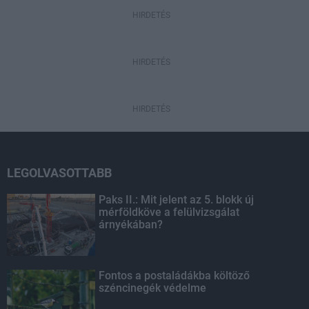
HIRDETÉS
HIRDETÉS
HIRDETÉS
LEGOLVASOTTABB
Paks II.: Mit jelent az 5. blokk új
mérföldköve a felülvizsgálat
árnyékában?
Fontos a postaládákba költöző
széncinegék védelme