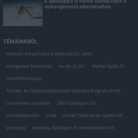
A lakosságra is fontos szerep hárul a
szúnyoginvázió elkerülésében
TÉMÁINKBÓL
Nemzeti Infrastruktúra Fejlesztő Zrt. (NIF)
energetikai beruházás
Ke-Víz 21 Zrt.
Market Építő Zrt.
műemlékfelújítás
Terület- és Településfejlesztési Operatív Program (TOP)
Liszt Ferenc repülőtér
ZÁÉV Építőipari Zrt.
kórházfejlesztés
iroda
Terrán Tetőcserép Gyártó Kft.
szennyvíz
Merkbau Építőipari és Kereskedelmi Kft.