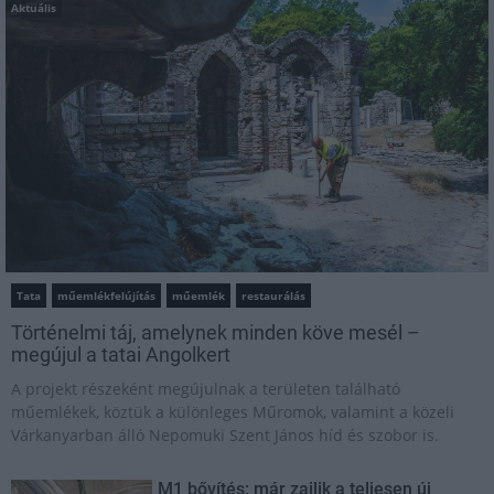
Aktuális
Tata
műemlékfelújítás
műemlék
restaurálás
Történelmi táj, amelynek minden köve mesél –
megújul a tatai Angolkert
A projekt részeként megújulnak a területen található
műemlékek, köztük a különleges Műromok, valamint a közeli
Várkanyarban álló Nepomuki Szent János híd és szobor is.
M1 bővítés: már zajlik a teljesen új