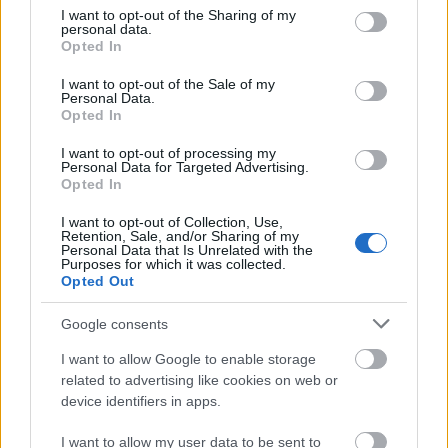
not limited to your visit or usage behaviour. You may click to
I want to opt-out of the Sharing of my
personal data.
grant or deny consent to Google and its third-party tags to
Opted In
use your data for below specified purposes in below Google
consent section.
I want to opt-out of the Sale of my
Personal Data.
Nagy igazolás - Sokszoros bajnok érkezik a
Opted In
Fehérvárhoz
I want to opt-out of processing my
Personal Data for Targeted Advertising.
Opted In
I want to opt-out of Collection, Use,
Retention, Sale, and/or Sharing of my
Personal Data that Is Unrelated with the
Aktuális
Purposes for which it was collected.
Opted Out
Google consents
I want to allow Google to enable storage
related to advertising like cookies on web or
device identifiers in apps.
Miért kulcsfontosságú a korszerű légtechnika az
egészségügyi intézményekben?
I want to allow my user data to be sent to