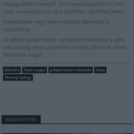
névjegyzékben szereplő 729 szavazópolgárból 412 vett
részt a voksoláson, ez 56,5 százalékos részvételt jelent.
A településen négy önkormányzati képviselőt is
választottak.
Az időközi polgármester- és képviselőválasztásra azért
volt szükség, mert a képviselő-testület július 9-ei ülésén
feloszlatta magát.
Aktuális
Fejér megye
polgármester választás
Vajta
Térmeg György
MAGYAR ÉPÍTŐK