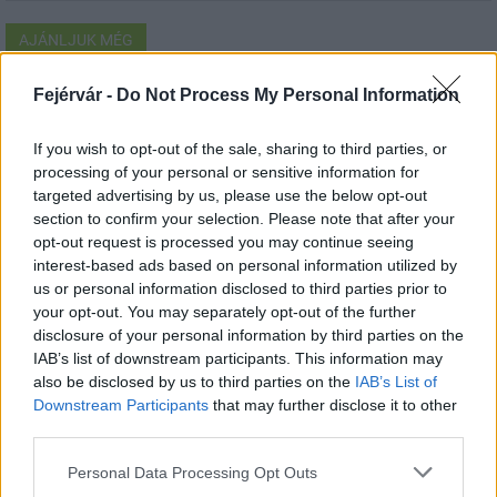
AJÁNLJUK MÉG
Fejérvár -
Do Not Process My Personal Information
Aktuális
If you wish to opt-out of the sale, sharing to third parties, or
processing of your personal or sensitive information for
targeted advertising by us, please use the below opt-out
section to confirm your selection. Please note that after your
opt-out request is processed you may continue seeing
interest-based ads based on personal information utilized by
Paks II.: Mit jelent az 5. blokk új mérföldköve a
us or personal information disclosed to third parties prior to
felülvizsgálat árnyékában?
your opt-out. You may separately opt-out of the further
disclosure of your personal information by third parties on the
IAB’s list of downstream participants. This information may
also be disclosed by us to third parties on the
IAB’s List of
Downstream Participants
that may further disclose it to other
third parties.
Aktuális
Please note that this website/app uses one or more Google
Personal Data Processing Opt Outs
services and may gather and store information including but