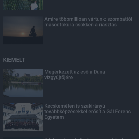
Amire többmillióan vártunk: szombattól
másodfokúra csökken a riasztás
KIEMELT
Megérkezett az eső a Duna
vízgyűjtőjére
Kecskeméten is szakirányú
továbbképzésekkel erősít a Gál Ferenc
Egyetem