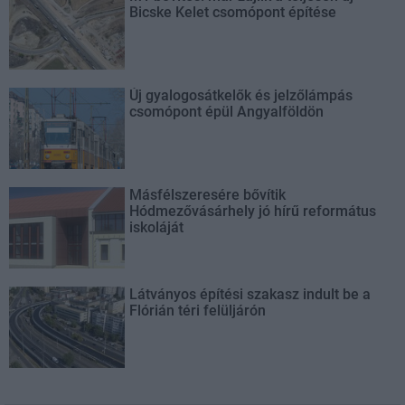
Bicske Kelet csomópont építése
Új gyalogosátkelők és jelzőlámpás
csomópont épül Angyalföldön
Másfélszeresére bővítik
Hódmezővásárhely jó hírű református
iskoláját
Látványos építési szakasz indult be a
Flórián téri felüljárón