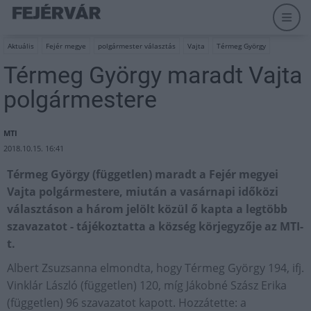
Aktuális
Fejér megye
polgármester választás
Vajta
Térmeg György
Térmeg György maradt Vajta
polgármestere
MTI
2018.10.15. 16:41
Térmeg György (független) maradt a Fejér megyei
Vajta polgármestere, miután a vasárnapi időközi
választáson a három jelölt közül ő kapta a legtöbb
szavazatot - tájékoztatta a község körjegyzője az MTI-
t.
Albert Zsuzsanna elmondta, hogy Térmeg György 194, ifj.
Vinklár László (független) 120, míg Jákobné Szász Erika
(független) 96 szavazatot kapott. Hozzátette: a