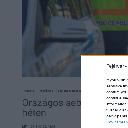
Fejérvár -
If you wish 
p
sensitive in
Aktuális
rendőrség
közlekedésbiztonság
TISPOL
Országos sebess
confirm you
continue se
Országos sebességellenő
information 
héten
further disc
participants
Downstream 
MTI
2018.08.03. 16:05