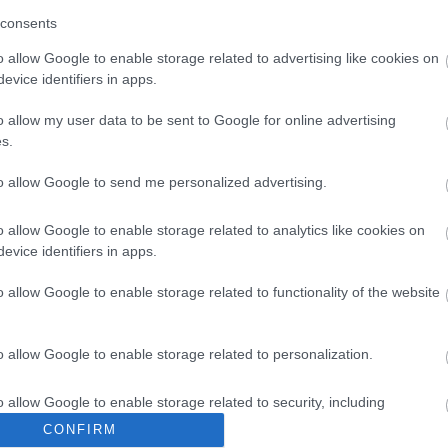
consents
Másfélszeresére bővítik
Hódmezővásárhely jó hírű
o allow Google to enable storage related to advertising like cookies on
református iskoláját
evice identifiers in apps.
o allow my user data to be sent to Google for online advertising
Látványos építési szakasz indult
s.
be a Flórián téri felüljárón
to allow Google to send me personalized advertising.
o allow Google to enable storage related to analytics like cookies on
evice identifiers in apps.
o allow Google to enable storage related to functionality of the website
Aktuális
o allow Google to enable storage related to personalization.
o allow Google to enable storage related to security, including
cation functionality and fraud prevention, and other user protection.
CONFIRM