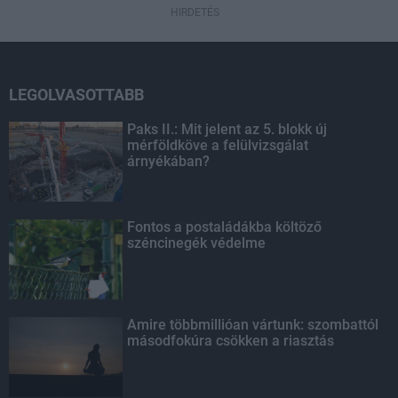
HIRDETÉS
LEGOLVASOTTABB
Paks II.: Mit jelent az 5. blokk új
mérföldköve a felülvizsgálat
árnyékában?
Fontos a postaládákba költöző
széncinegék védelme
Amire többmillióan vártunk: szombattól
másodfokúra csökken a riasztás