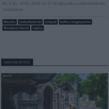
én, 6-án, 10-én, 29-én és 31-én játsszák a székesfehérvári
színházban.
Aktuális
Székesfehérvár
színpad
Kafka a tengerparton
Murakami Haruki
regény
MAGYAR ÉPÍTŐK
Aktuális