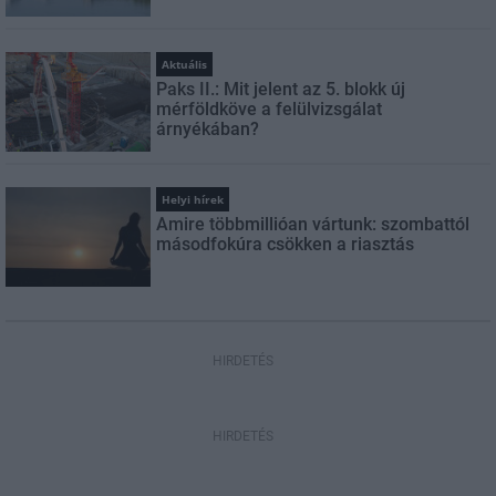
Aktuális
Paks II.: Mit jelent az 5. blokk új
mérföldköve a felülvizsgálat
árnyékában?
Helyi hírek
Amire többmillióan vártunk: szombattól
másodfokúra csökken a riasztás
HIRDETÉS
HIRDETÉS