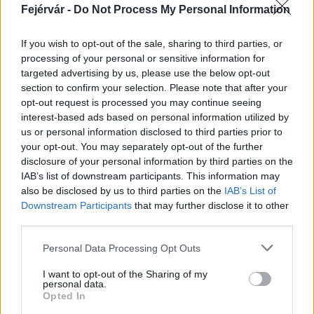
Fejérvár -
Do Not Process My Personal Information
If you wish to opt-out of the sale, sharing to third parties, or
Másfélszeresére bővítik
processing of your personal or sensitive information for
Hódmezővásárhely jó hírű református
targeted advertising by us, please use the below opt-out
iskoláját
section to confirm your selection. Please note that after your
opt-out request is processed you may continue seeing
interest-based ads based on personal information utilized by
Látványos építési szakasz indult be a
us or personal information disclosed to third parties prior to
Flórián téri felüljárón
your opt-out. You may separately opt-out of the further
disclosure of your personal information by third parties on the
IAB’s list of downstream participants. This information may
also be disclosed by us to third parties on the
IAB’s List of
Downstream Participants
that may further disclose it to other
third parties.
AJÁNLJUK MÉG
Please note that this website/app uses one or more Google
Personal Data Processing Opt Outs
services and may gather and store information including but
not limited to your visit or usage behaviour. You may click to
I want to opt-out of the Sharing of my
Aktuális
personal data.
grant or deny consent to Google and its third-party tags to
Opted In
use your data for below specified purposes in below Google