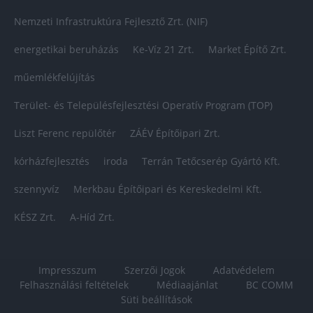
Nemzeti Infrastruktúra Fejlesztő Zrt. (NIF)
energetikai beruházás
Ke-Víz 21 Zrt.
Market Építő Zrt.
műemlékfelújítás
Terület- és Településfejlesztési Operatív Program (TOP)
Liszt Ferenc repülőtér
ZÁÉV Építőipari Zrt.
kórházfejlesztés
iroda
Terrán Tetőcserép Gyártó Kft.
szennyvíz
Merkbau Építőipari és Kereskedelmi Kft.
KÉSZ Zrt.
A-Híd Zrt.
Impresszum
Szerzői Jogok
Adatvédelem
Felhasználási feltételek
Médiaajánlat
BC COMM
Süti beállítások