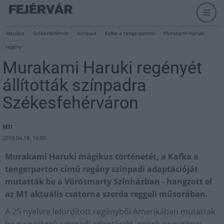
Aktuális
Székesfehérvár
színpad
Kafka a tengerparton
Murakami Haruki
regény
Murakami Haruki regényét
állították színpadra
Székesfehérváron
MTI
2018.04.18. 16:00
Murakami Haruki mágikus történetét, a Kafka a
tengerparton című regény színpadi adaptációját
mutatták be a Vörösmarty Színházban - hangzott el
az M1 aktuális csatorna szerda reggeli műsorában.
A 25 nyelvre lefordított regényből Amerikában mutattak