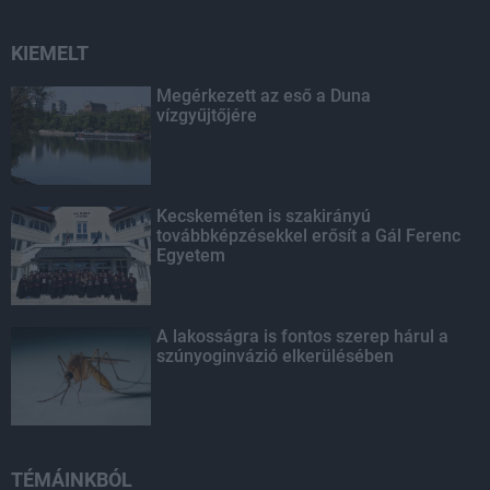
KIEMELT
Megérkezett az eső a Duna
vízgyűjtőjére
Kecskeméten is szakirányú
továbbképzésekkel erősít a Gál Ferenc
Egyetem
A lakosságra is fontos szerep hárul a
szúnyoginvázió elkerülésében
TÉMÁINKBÓL