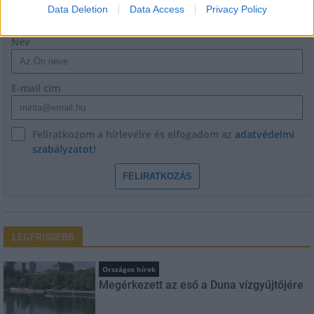
HÍRLEVÉL
Data Deletion
Data Access
Privacy Policy
Név
E-mail cím
Feliratkozom a hírlevélre és elfogadom az
adatvédelmi
szabályzatot!
FELIRATKOZÁS
LEGFRISSEBB
Országos hírek
Megérkezett az eső a Duna vízgyűjtőjére