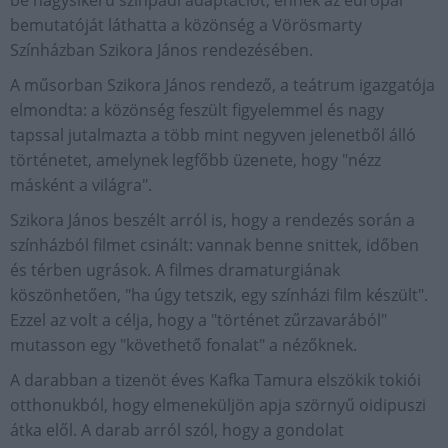
be nagysikerű színpadi adaptációt, ennek az európai
bemutatóját láthatta a közönség a Vörösmarty
Színházban Szikora János rendezésében.
A műsorban Szikora János rendező, a teátrum igazgatója
elmondta: a közönség feszült figyelemmel és nagy
tapssal jutalmazta a több mint negyven jelenetből álló
történetet, amelynek legfőbb üzenete, hogy "nézz
másként a világra".
Szikora János beszélt arról is, hogy a rendezés során a
színházból filmet csinált: vannak benne snittek, időben
és térben ugrások. A filmes dramaturgiának
köszönhetően, "ha úgy tetszik, egy színházi film készült".
Ezzel az volt a célja, hogy a "történet zűrzavarából"
mutasson egy "követhető fonalat" a nézőknek.
A darabban a tizenöt éves Kafka Tamura elszökik tokiói
otthonukból, hogy elmeneküljön apja szörnyű oidipuszi
átka elől. A darab arról szól, hogy a gondolat