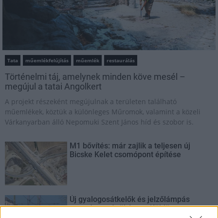
Tata
műemlékfelújítás
műemlék
restaurálás
Történelmi táj, amelynek minden köve mesél –
megújul a tatai Angolkert
A projekt részeként megújulnak a területen található
műemlékek, köztük a különleges Műromok, valamint a közeli
Várkanyarban álló Nepomuki Szent János híd és szobor is.
M1 bővítés: már zajlik a teljesen új
Bicske Kelet csomópont építése
Új gyalogosátkelők és jelzőlámpás
csomópont épül Angyalföldön