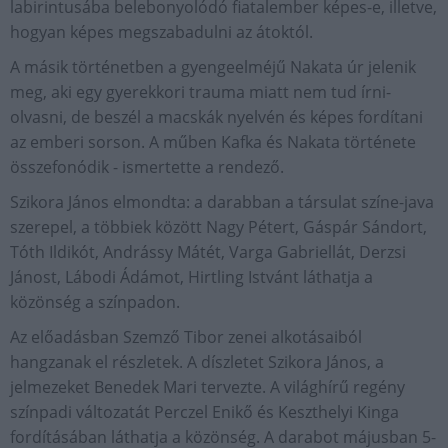
labirintusába belebonyolódó fiatalember képes-e, illetve,
hogyan képes megszabadulni az átoktól.
A másik történetben a gyengeelméjű Nakata úr jelenik
meg, aki egy gyerekkori trauma miatt nem tud írni-
olvasni, de beszél a macskák nyelvén és képes fordítani
az emberi sorson. A műben Kafka és Nakata története
összefonódik - ismertette a rendező.
Szikora János elmondta: a darabban a társulat színe-java
szerepel, a többiek között Nagy Pétert, Gáspár Sándort,
Tóth Ildikót, Andrássy Mátét, Varga Gabriellát, Derzsi
Jánost, Lábodi Ádámot, Hirtling Istvánt láthatja a
közönség a színpadon.
Az előadásban Szemző Tibor zenei alkotásaiból
hangzanak el részletek. A díszletet Szikora János, a
jelmezeket Benedek Mari tervezte. A világhírű regény
színpadi változatát Perczel Enikő és Keszthelyi Kinga
fordításában láthatja a közönség. A darabot májusban 5-