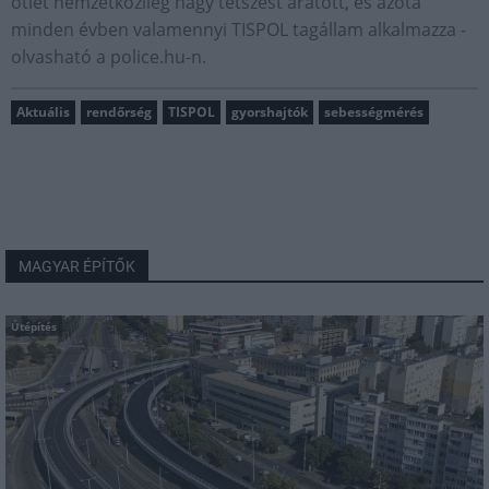
ötlet nemzetközileg nagy tetszést aratott, és azóta
minden évben valamennyi TISPOL tagállam alkalmazza -
olvasható a police.hu-n.
Aktuális
rendőrség
TISPOL
gyorshajtók
sebességmérés
MAGYAR ÉPÍTŐK
Útépítés