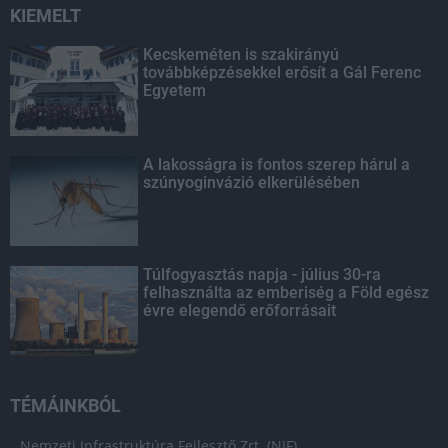
KIEMELT
Kecskeméten is szakirányú
továbbképzésekkel erősít a Gál Ferenc
Egyetem
A lakosságra is fontos szerep hárul a
szúnyoginvázió elkerülésében
Túlfogyasztás napja - július 30-ra
felhasználta az emberiség a Föld egész
évre elegendő erőforrásait
TÉMÁINKBÓL
Nemzeti Infrastruktúra Fejlesztő Zrt. (NIF)