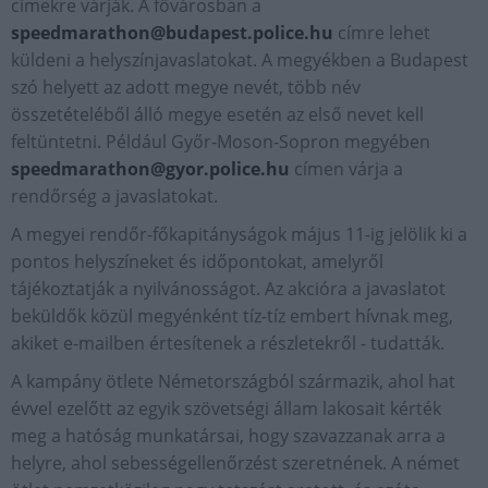
címekre várják. A fővárosban a
speedmarathon@budapest.police.hu
címre lehet
küldeni a helyszínjavaslatokat. A megyékben a Budapest
szó helyett az adott megye nevét, több név
összetételéből álló megye esetén az első nevet kell
feltüntetni. Például Győr-Moson-Sopron megyében
speedmarathon@gyor.police.hu
címen várja a
rendőrség a javaslatokat.
A megyei rendőr-főkapitányságok május 11-ig jelölik ki a
pontos helyszíneket és időpontokat, amelyről
tájékoztatják a nyilvánosságot. Az akcióra a javaslatot
beküldők közül megyénként tíz-tíz embert hívnak meg,
akiket e-mailben értesítenek a részletekről - tudatták.
A kampány ötlete Németországból származik, ahol hat
évvel ezelőtt az egyik szövetségi állam lakosait kérték
meg a hatóság munkatársai, hogy szavazzanak arra a
helyre, ahol sebességellenőrzést szeretnének. A német