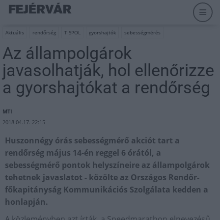
Aktuális
rendőrség
TISPOL
gyorshajtók
sebességmérés
Az állampolgárok
javasolhatják, hol ellenőrizze
a gyorshajtókat a rendőrség
MTI
2018.04.17. 22:15
Huszonnégy órás sebességmérő akciót tart a
rendőrség május 14-én reggel 6 órától, a
sebességmérő pontok helyszíneire az állampolgárok
tehetnek javaslatot - közölte az Országos Rendőr-
főkapitányság Kommunikációs Szolgálata kedden a
honlapján.
A közleményben azt írták, a Speedmarathon elnevezésű