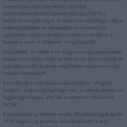
összeurópai sebességmérést a Európai
Közlekedésrendészeti Szervek Hálózata (TISPOL)
felhívására hajtják végre. Az ellenőrzés elsődleges célja a
sebességtúllépés veszélyességének tudatosítása,
ugyanakkor a jogsértésekkel szemben a rendőrök a
kampány során is fellépnek - hangsúlyozták.
Hozzátették, az elmúlt évek magyarországi tapasztalatai
alapján a kampány idején az ellenőrzött járművezetők 95
százaléka az előírásoknak megfelelően választotta meg
haladási sebességét.
A rendőrség a helyszínek kiválasztásához - ahogyan
tavaly is - a lakosság segítségét kéri, az ellenőrzéseket ott
fogják végrehajtani, ahol azt az emberek indokoltnak
tartják.
A javaslatokat az illetékes rendőr-főkapitányságok április
17-től május 3-ig az erre a célra létrehozott e-mail