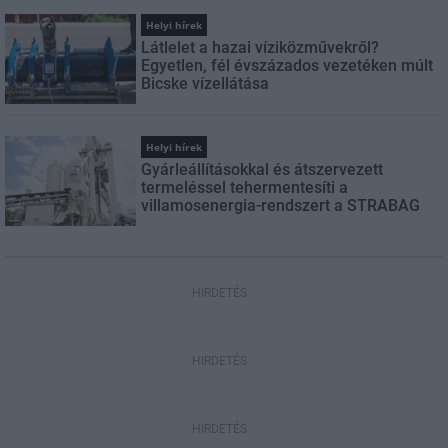
Helyi hírek
Látlelet a hazai víziközművekről?
Egyetlen, fél évszázados vezetéken múlt
Bicske vízellátása
Helyi hírek
Gyárleállításokkal és átszervezett
termeléssel tehermentesíti a
villamosenergia-rendszert a STRABAG
HIRDETÉS
HIRDETÉS
HIRDETÉS