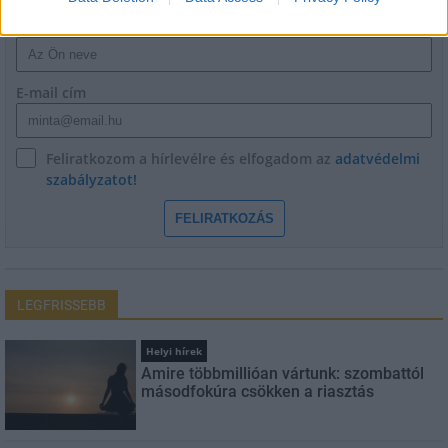
Név
E-mail cím
Feliratkozom a hírlevélre és elfogadom az
adatvédelmi
szabályzatot!
FELIRATKOZÁS
LEGFRISSEBB
Helyi hírek
Amire többmillióan vártunk: szombattól
másodfokúra csökken a riasztás