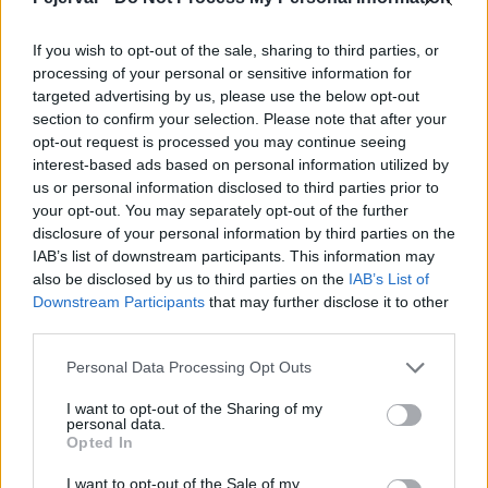
Látlelet a hazai víziközművekről?
If you wish to opt-out of the sale, sharing to third parties, or
Egyetlen, fél évszázados vezetéken
processing of your personal or sensitive information for
múlt Bicske vízellátása
targeted advertising by us, please use the below opt-out
section to confirm your selection. Please note that after your
opt-out request is processed you may continue seeing
Épített öröksége megújításával is készül
interest-based ads based on personal information utilized by
Mohács a csata ötszázadik
us or personal information disclosed to third parties prior to
évfordulójára
your opt-out. You may separately opt-out of the further
disclosure of your personal information by third parties on the
IAB’s list of downstream participants. This information may
also be disclosed by us to third parties on the
IAB’s List of
Downstream Participants
that may further disclose it to other
third parties.
AJÁNLJUK MÉG
Please note that this website/app uses one or more Google
Personal Data Processing Opt Outs
services and may gather and store information including but
Aktuális
not limited to your visit or usage behaviour. You may click to
I want to opt-out of the Sharing of my
personal data.
grant or deny consent to Google and its third-party tags to
Opted In
use your data for below specified purposes in below Google
consent section.
I want to opt-out of the Sale of my