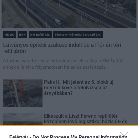
HE-DO
BKK
KM Építő Kft.
Főmterv Mérnöki Tervező Zrt.
Látványos építési szakasz indult be a Flórián téri
felüljárón
A tartós nyári hőség jelentős kihívás elé állítja a KM Építőt,
ennek ellenére folyamatosan halad az aszfaltozás.
Paks II.: Mit jelent az 5. blokk új
mérföldköve a felülvizsgálat
árnyékában?
Elkészült a Liszt Ferenc repülőtér
közelében lévő logisztikai bázis út- és
közműhálózatának fejlesztése
Fejérvár -
Do Not Process My Personal Information