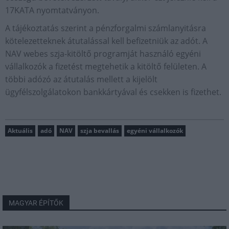
17KATA nyomtatványon.
A tájékoztatás szerint a pénzforgalmi számlanyitásra
kötelezetteknek átutalással kell befizetniük az adót. A
NAV webes szja-kitöltő programját használó egyéni
vállalkozók a fizetést megtehetik a kitöltő felületen. A
többi adózó az átutalás mellett a kijelölt
ügyfélszolgálatokon bankkártyával és csekken is fizethet.
Aktuális
adó
NAV
szja bevallás
egyéni vállalkozók
MAGYAR ÉPÍTŐK