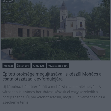
Mi épül?
Mohács
Épkar Zrt.
Aktív Kft.
VivaPalazzo Zrt.
Épített öröksége megújításával is készül Mohács a
csata ötszázadik évfordulójára
Új kápolna, kiállítótér épült a mohácsi csata emlékhelyén. A
városban is számos beruházás készült el vagy közeledik a
befejezéshez. Új parkolóház létesül, megújul a városháza és a
Széchenyi tér is.