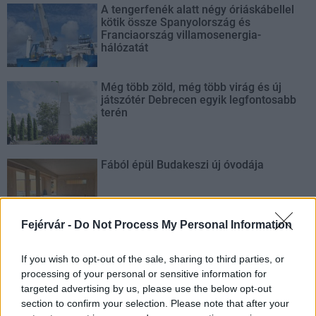
A tengerfenék alatt négy óriáskábellel
kötik össze Spanyolország és
Franciaország villamosenergia-
hálózatát
Még több zöld, még több virág és új
játszótér Debrecen egyik legfontosabb
terén
Fából épül Budakeszi új óvodája
Fejérvár -
Do Not Process My Personal Information
Gyárleállításokkal és átszervezett
termeléssel tehermentesíti a
If you wish to opt-out of the sale, sharing to third parties, or
villamosenergia-rendszert a STRABAG
processing of your personal or sensitive information for
targeted advertising by us, please use the below opt-out
section to confirm your selection. Please note that after your