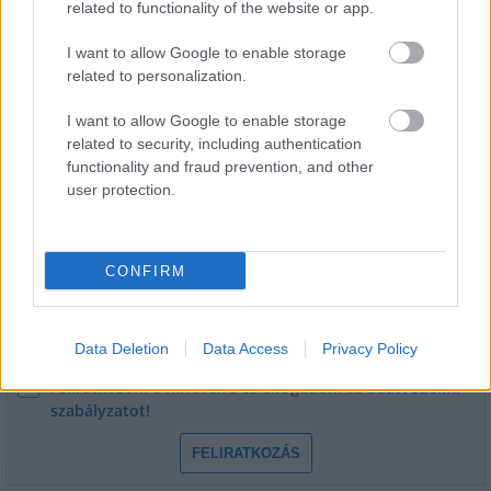
related to functionality of the website or app.
I want to allow Google to enable storage
related to personalization.
I want to allow Google to enable storage
related to security, including authentication
functionality and fraud prevention, and other
HÍRLEVÉL
user protection.
Név
CONFIRM
E-mail cím
Data Deletion
Data Access
Privacy Policy
Feliratkozom a hírlevélre és elfogadom az
adatvédelmi
szabályzatot!
FELIRATKOZÁS