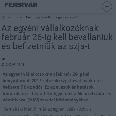
Aktuális
adó
NAV
szja bevallás
egyéni vállalkozók
Az egyéni vállalkozóknak
február 26-ig kell bevallaniuk
és befizetniük az szja-t
MTI
2018.02.07. 13:44
Az egyéni vállalkozóknak február 26-ig kell
benyújtaniuk 2017-ről szóló szja-bevallásukat és
befizetniük az adót. Ez az evások és katások
határideje is - hívta fel a figyelmet a Nemzeti Adó- és
Vámhivatal (NAV) szerdai közleményében.
Kiemelték: idéntől már az egyéni vállalkozók is
használhatják a NAV webes kitöltő programját. Az egyéni