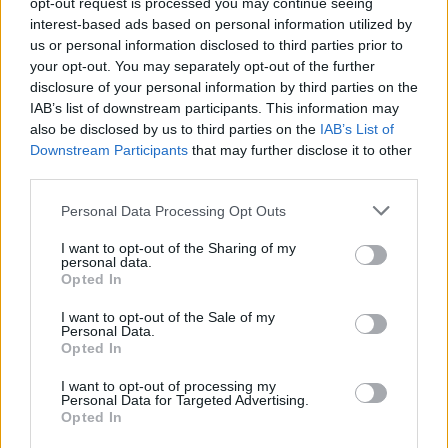
opt-out request is processed you may continue seeing
interest-based ads based on personal information utilized by
us or personal information disclosed to third parties prior to
AJÁNLJUK MÉG
your opt-out. You may separately opt-out of the further
disclosure of your personal information by third parties on the
IAB’s list of downstream participants. This information may
Aktuális
also be disclosed by us to third parties on the
IAB’s List of
Downstream Participants
that may further disclose it to other
third parties.
Please note that this website/app uses one or more Google
Personal Data Processing Opt Outs
services and may gather and store information including but
not limited to your visit or usage behaviour. You may click to
I want to opt-out of the Sharing of my
personal data.
grant or deny consent to Google and its third-party tags to
Nagy igazolás - Sokszoros bajnok érkezik a
Opted In
use your data for below specified purposes in below Google
Fehérvárhoz
consent section.
I want to opt-out of the Sale of my
Personal Data.
Opted In
I want to opt-out of processing my
Personal Data for Targeted Advertising.
Aktuális
Opted In