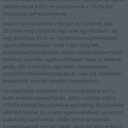
vállalkozóknak a 2017-es jövedelemről a 17SZJA jelű
bevallásban kell elszámolniuk.
Azokra nem vonatkozik a február 26-i határidő, akik
2017-ben megszüntették vagy az év egy részében - de
még december 31-én is - bejelentetten szüneteltették
egyéni vállalkozásukat. Nekik május 22-ig kell
bevallásukat benyújtaniuk, viszont mindenképpen ki kell
tölteniük a bevallás egyéni vállalkozói részét is. Azoknak
pedig, akik az elmúlt év egészében, bejelentetten
szüneteltették tevékenységüket és nem volt adóköteles
jövedelmük, nem kell bevallást benyújtaniuk.
Ha valaki katás adózóként 2017-ben átlépte az évi 12
millió forintos bevételi határt, akkor a többlet után a
17KATA bevallás benyújtásával egyidejűleg 40 százalékos
adót kell fizetnie. Ha a katás egyéni vállalkozó ugyanattól
a gazdasági partnerétől 1 millió forintnál nagyobb
összegű bevételt szerzett tavaly, akkor ezt jeleznie kell a