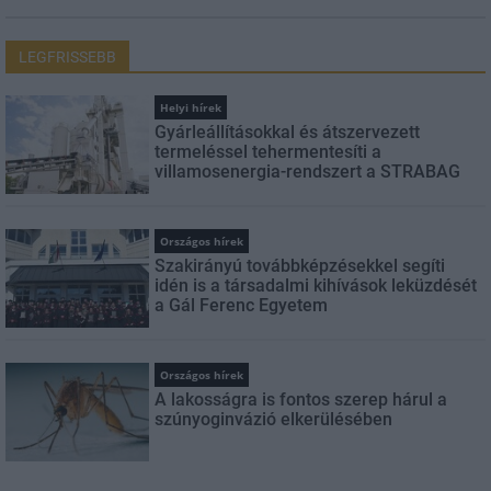
LEGFRISSEBB
Helyi hírek
Gyárleállításokkal és átszervezett
termeléssel tehermentesíti a
villamosenergia-rendszert a STRABAG
Országos hírek
Szakirányú továbbképzésekkel segíti
idén is a társadalmi kihívások leküzdését
a Gál Ferenc Egyetem
Országos hírek
A lakosságra is fontos szerep hárul a
szúnyoginvázió elkerülésében