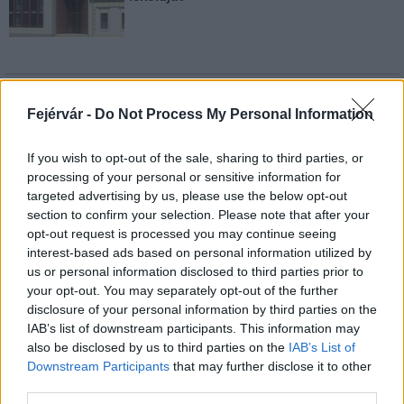
AJÁNLJUK MÉG
Fejérvár -
Do Not Process My Personal Information
Aktuális
If you wish to opt-out of the sale, sharing to third parties, or
processing of your personal or sensitive information for
targeted advertising by us, please use the below opt-out
section to confirm your selection. Please note that after your
opt-out request is processed you may continue seeing
interest-based ads based on personal information utilized by
us or personal information disclosed to third parties prior to
your opt-out. You may separately opt-out of the further
Paks II.: Mit jelent az 5. blokk új mérföldköve a
disclosure of your personal information by third parties on the
felülvizsgálat árnyékában?
IAB’s list of downstream participants. This information may
also be disclosed by us to third parties on the
IAB’s List of
Downstream Participants
that may further disclose it to other
third parties.