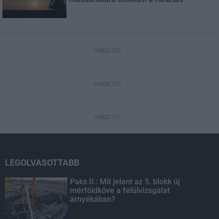
HIRDETÉS
HIRDETÉS
HIRDETÉS
LEGOLVASOTTABB
Paks II.: Mit jelent az 5. blokk új
mérföldköve a felülvizsgálat
árnyékában?