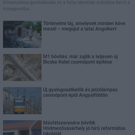
klímatudatos gondolkodás és a helyi identitás erősítése kerül a
középpontba.
Történelmi táj, amelynek minden köve
mesél – megújul a tatai Angolkert
M1 bővítés: már zajlik a teljesen új
Bicske Kelet csomópont építése
Új gyalogosátkelők és jelzőlámpás
csomópont épül Angyalföldön
Másfélszeresére bővítik
Hódmezővásárhely jó hírű református
iskoláját