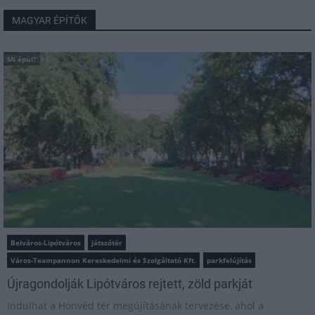
MAGYAR ÉPÍTŐK
Mi épül?
Belváros-Lipótváros
játszótér
Város-Teampannon Kereskedelmi és Szolgáltató Kft.
parkfelújítás
Újragondolják Lipótváros rejtett, zöld parkját
Indulhat a Honvéd tér megújításának tervezése, ahol a