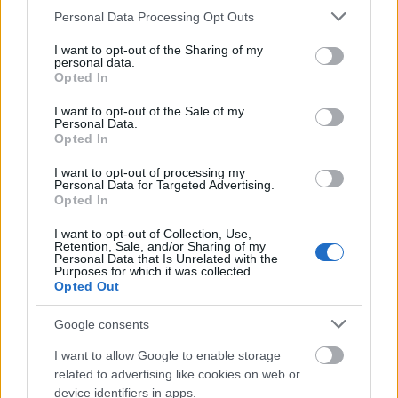
Please note that this website/app uses one or more Google
Personal Data Processing Opt Outs
Aktuális
services and may gather and store information including but
not limited to your visit or usage behaviour. You may click to
I want to opt-out of the Sharing of my
personal data.
grant or deny consent to Google and its third-party tags to
Opted In
use your data for below specified purposes in below Google
consent section.
I want to opt-out of the Sale of my
Personal Data.
Opted In
Nagy igazolás - Sokszoros bajnok érkezik a
I want to opt-out of processing my
Personal Data for Targeted Advertising.
Fehérvárhoz
Opted In
I want to opt-out of Collection, Use,
Retention, Sale, and/or Sharing of my
Personal Data that Is Unrelated with the
Purposes for which it was collected.
Opted Out
Aktuális
Google consents
I want to allow Google to enable storage
related to advertising like cookies on web or
device identifiers in apps.