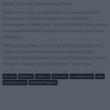
követő negyedik hónapban lép életbe.
Kitért arra is, hogy a munkáltató és a munkavállaló is
törlesztheti a Diákhitel Központnak a diákhitelt.
Amennyiben a munkáltató fizeti közvetlenül, akkor ahhoz
a munkavállaló külön hozzájárulása, írásos nyilatkozata
szükséges.
Felhívta a figyelmet arra is, hogy a hitel kizárólag banki
utalással törleszthető a szerződésszám és az adós
nevének a feltüntetésével. A törlesztőrészletnek minden
hónap 12. napjáig meg kell érkeznie - tette hozzá.
Aktuális
diákhitel
cafeteria
törlesztés
szerződésszám
adós
törlesztőrészlet
Diákhitel Központ