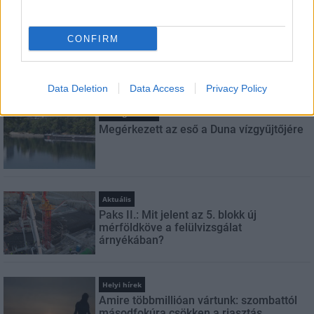
FELIRATKOZÁS
CONFIRM
LEGFRISSEBB
Data Deletion
Data Access
Privacy Policy
Országos hírek
Megérkezett az eső a Duna vízgyűjtőjére
Aktuális
Paks II.: Mit jelent az 5. blokk új
mérföldköve a felülvizsgálat
árnyékában?
Helyi hírek
Amire többmillióan vártunk: szombattól
másodfokúra csökken a riasztás