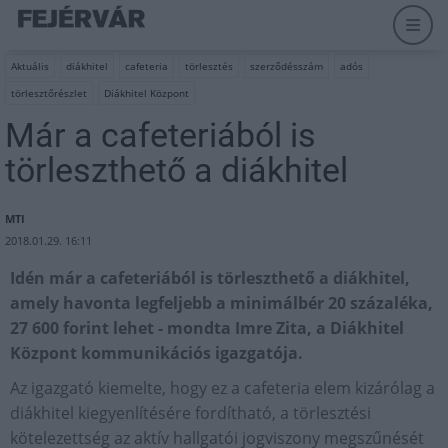
Aktuális
diákhitel
cafeteria
törlesztés
szerződésszám
adós
törlesztőrészlet
Diákhitel Központ
Már a cafeteriából is
törleszthető a diákhitel
MTI
2018.01.29. 16:11
Idén már a cafeteriából is törleszthető a diákhitel,
amely havonta legfeljebb a minimálbér 20 százaléka,
27 600 forint lehet - mondta Imre Zita, a Diákhitel
Központ kommunikációs igazgatója.
Az igazgató kiemelte, hogy ez a cafeteria elem kizárólag a
diákhitel kiegyenlítésére fordítható, a törlesztési
kötelezettség az aktív hallgatói jogviszony megszűnését