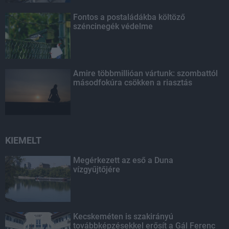
Fontos a postaládákba költöző
széncinegék védelme
Amire többmillióan vártunk: szombattól
másodfokúra csökken a riasztás
KIEMELT
Megérkezett az eső a Duna
vízgyűjtőjére
Kecskeméten is szakirányú
továbbképzésekkel erősít a Gál Ferenc