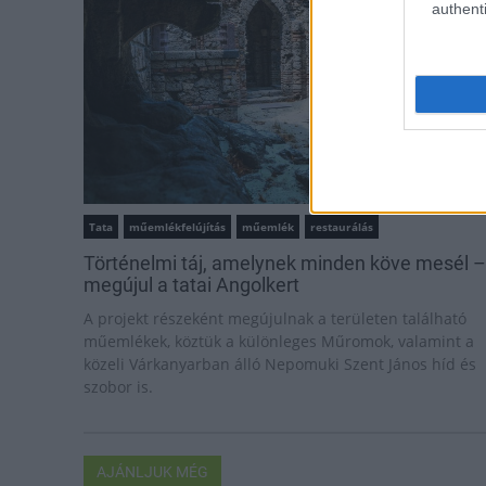
authenti
Tata
műemlékfelújítás
műemlék
restaurálás
Történelmi táj, amelynek minden köve mesél –
megújul a tatai Angolkert
A projekt részeként megújulnak a területen található
műemlékek, köztük a különleges Műromok, valamint a
közeli Várkanyarban álló Nepomuki Szent János híd és
szobor is.
AJÁNLJUK MÉG