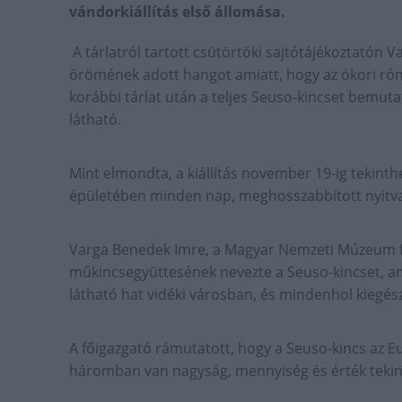
vándorkiállítás első állomása.
A tárlatról tartott csütörtöki sajtótájékoztatón 
örömének adott hangot amiatt, hogy az ókori róma
korábbi tárlat után a teljes Seuso-kincset bemuta
látható.
Mint elmondta, a kiállítás november 19-ig tekint
épületében minden nap, meghosszabbított nyitvat
Varga Benedek Imre, a Magyar Nemzeti Múzeum f
műkincsegyüttesének nevezte a Seuso-kincset, am
látható hat vidéki városban, és mindenhol kiegész
A főigazgató rámutatott, hogy a Seuso-kincs az Eu
háromban van nagyság, mennyiség és érték tekin