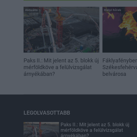
Aktuális
Helyi hírek
Paks II.: Mit jelent az 5. blokk új
Fáklyafényben 
mérföldköve a felülvizsgálat
Székesfehérvá
árnyékában?
belvárosa
LEGOLVASOTTABB
Paks II.: Mit jelent az 5. blokk új
mérföldköve a felülvizsgálat
árnyékában?