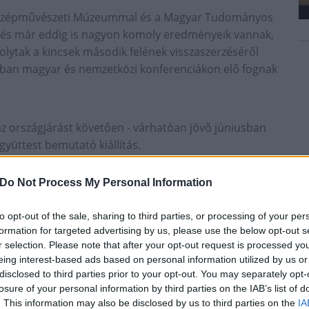
 Szépművészeti Múzeummal és a Magyar Tudományos
t és már eddig is nagyon komoly eredményeik vannak,
lytak a kincsek második felének visszaszerzéséről
onban magyar és nemzetközi konferenciákon elő fognak
az országjárást követően - várhatóan jövő júniusban
yüttest bemutató kiállítás.
Do Not Process My Personal Information
ere közölte, hogy már építik a kiállítótermet, hogy
e, hogy míg a korábbi kiállításnál a város mindent
to opt-out of the sale, sharing to third parties, or processing of your per
forrásokat.
formation for targeted advertising by us, please use the below opt-out s
r selection. Please note that after your opt-out request is processed y
eing interest-based ads based on personal information utilized by us or
ározat szerint a Seuso-kincs magyarországi
disclosed to third parties prior to your opt-out. You may separately opt-
fehérvár mellett Kaposváron, Kecskeméten,
losure of your personal information by third parties on the IAB’s list of
tja majd a közönség.
. This information may also be disclosed by us to third parties on the
IA