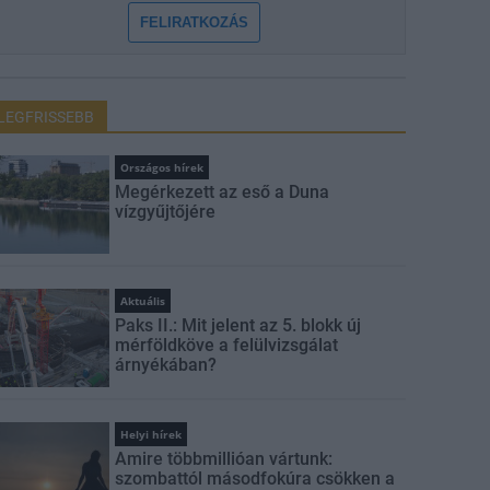
FELIRATKOZÁS
LEGFRISSEBB
Országos hírek
Megérkezett az eső a Duna
vízgyűjtőjére
Aktuális
Paks II.: Mit jelent az 5. blokk új
mérföldköve a felülvizsgálat
árnyékában?
Helyi hírek
Amire többmillióan vártunk:
szombattól másodfokúra csökken a