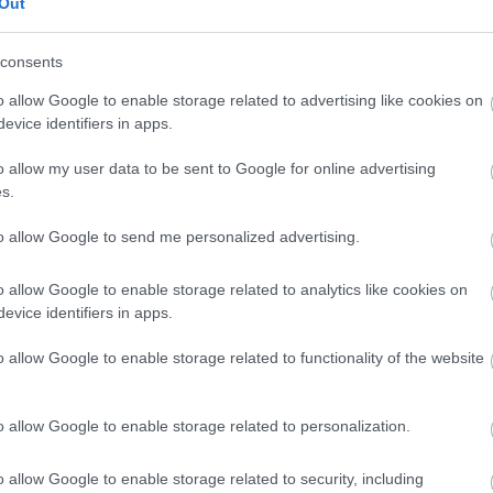
Out
pcsolódó ókori római kori emlékanyagból ízelítőt adó
consents
iella régész állít össze. Itt a Szabadbattyán
római korban hajózható Sárvíz folyó mellett feltárt
o allow Google to enable storage related to advertising like cookies on
ómai kori épületről előkerült leletanyagból adnak
evice identifiers in apps.
o allow my user data to be sent to Google for online advertising
s.
székesfehérvári Szent István Király Múzeum
to allow Google to send me personalized advertising.
o allow Google to enable storage related to analytics like cookies on
evice identifiers in apps.
o allow Google to enable storage related to functionality of the website
o allow Google to enable storage related to personalization.
M1 bővítés: már zajlik a teljesen új
Bicske Kelet csomópont építése
o allow Google to enable storage related to security, including