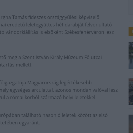
Vargha Tamás fideszes országgyűlési képviselő
i eredetű leletegyüttes hét darabját felvonultató
tó vándorkiállítás is elsőként Székesfehérváron lesz
hető meg a Szent István Király Múzeum Fő utcai
artás mellett.
őigazgatója Magyarország legértékesebb
ely egységes arculattal, azonos mondanivalóval lesz
ül a római korból származó helyi leletekkel.
rópában található hasonló leletek között az első
tetében egyaránt.