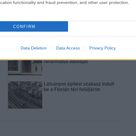
cation functionality and fraud prevention, and other user protection.
Új gyalogosátkelők és jelzőlámpás
csomópont épül Angyalföldön
CONFIRM
Data Deletion
Data Access
Privacy Policy
Másfélszeresére bővítik
Hódmezővásárhely jó hírű
református iskoláját
Látványos építési szakasz indult
be a Flórián téri felüljárón