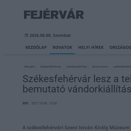
2026.08.08, Szombat
KEZDŐLAP
ROVATOK
HELYI HÍREK
ORSZÁGOS
Aktuális
Székesfehérvár
vándorkiállítás
Seuso-kincs
székesfehérv
Székesfehérvár lesz a te
bemutató vándorkiállítá
MTI
2017.10.06. 13:50
A székesfehérvári Szent István Király Múzeum 