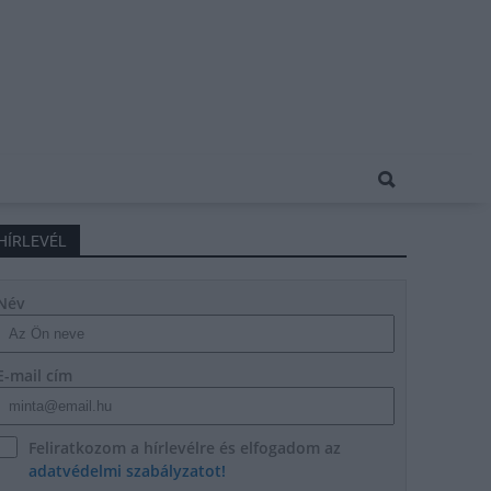
HÍRLEVÉL
Név
E-mail cím
Feliratkozom a hírlevélre és elfogadom az
adatvédelmi szabályzatot!