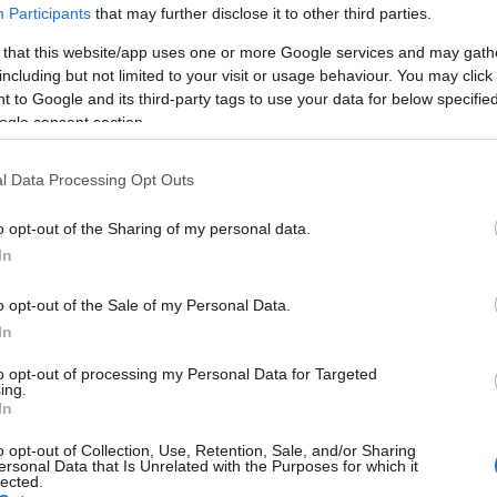
Participants
that may further disclose it to other third parties.
ásáról a Magyar Nemzeti Bank bevonásával a rendőrség
 that this website/app uses one or more Google services and may gath
, a szükséges restaurálási munkák elvégzésére, a
including but not limited to your visit or usage behaviour. You may click 
lió forintot biztosítanak az idei költségvetésben.
 to Google and its third-party tags to use your data for below specifi
ogle consent section.
i ötvösművészeti leletegyüttes, amelyet néhány
l Data Processing Opt Outs
meg Magyarországon, majd illegális körülmények között
o opt-out of the Sharing of my personal data.
In
az első hét darabot 2014-ben, a második felét idén
o opt-out of the Sale of my Personal Data.
tus végéig a Parlamentben lehetett megtekinteni.
In
to opt-out of processing my Personal Data for Targeted
uso-kincsek első hét darabjából összeállított
ing.
In
r látogatót vonzott. A tárolóvitrinekben ezúttal együtt
tálkodáshoz használt ezüst edényből álló ókori római
o opt-out of Collection, Use, Retention, Sale, and/or Sharing
ersonal Data that Is Unrelated with the Purposes for which it
lected.