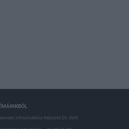
ÉMÁINKBÓL
Nemzeti Infrastruktúra Fejlesztő Zrt. (NIF)