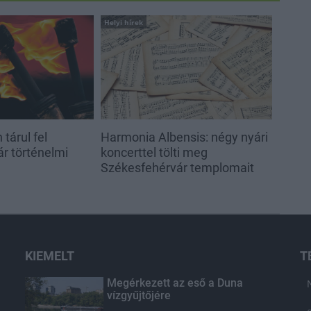
Helyi hírek
tárul fel
Harmonia Albensis: négy nyári
r történelmi
koncerttel tölti meg
Székesfehérvár templomait
KIEMELT
T
Megérkezett az eső a Duna
vízgyűjtőjére