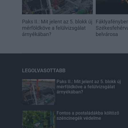
Paks II.: Mit jelent az 5. blokk új
Fáklyafényben 
mérföldköve a felülvizsgálat
Székesfehérvá
árnyékában?
belvárosa
LEGOLVASOTTABB
Paks II.: Mit jelent az 5. blokk új
mérföldköve a felülvizsgálat
árnyékában?
Fontos a postaládákba költöző
széncinegék védelme