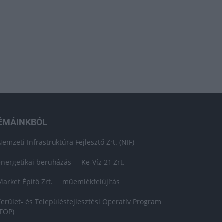
ÉMÁINKBÓL
Nemzeti Infrastruktúra Fejlesztő Zrt. (NIF)
energetikai beruházás
Ke-Víz 21 Zrt.
Market Építő Zrt.
műemlékfelújítás
Terület- és Településfejlesztési Operatív Program
(TOP)