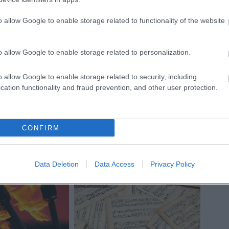
o allow Google to enable storage related to functionality of the website
Látványos építési szakasz indult
be a Flórián téri felüljárón
o allow Google to enable storage related to personalization.
t
o allow Google to enable storage related to security, including
Paks II.: Mit jelent az 5. blokk új
cation functionality and fraud prevention, and other user protection.
mérföldköve a felülvizsgálat
árnyékában?
CONFIRM
Data Deletion
Data Access
Privacy Policy
Helyi hírek