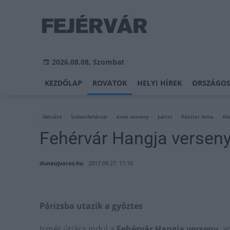
2026.08.08, Szombat
KEZDŐLAP
ROVATOK
HELYI HÍREK
ORSZÁGOS
Aktuális
Székesfehérvár
ének verseny
párizs
Pásztor Anna
Al
Fehérvár Hangja versen
dunaujvaros.hu
2017.09.27. 11:10
Párizsba utazik a győztes
Ismét útjára indul a
Fehérvár Hangja verseny
, 