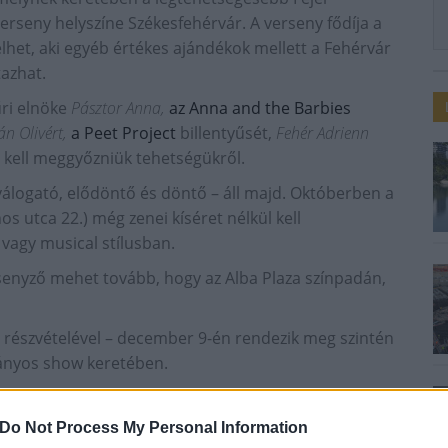
verseny helyszíne Székesfehérvár. A verseny fődíja a
lhet, aki egyéb értékes ajándékok mellett a Fehérvár
tazhat.
űri elnöke
Pásztor Anna,
az Anna and the Barbies
n Olivért,
a Peet Project
billentyűsét,
Fehér Adrienn
 kell meggyőzniük tehetségükről.
álogató, elődöntő és döntő – áll majd. Októberben a
s utca 22.) még zenei kíséret nélkül kell
z vagy musical stílusban.
enyző mehet tovább, hogy az Alba Plaza színpadán,
 részvételével – december 9-én rendezik meg szintén
ányos show keretében.
Do Not Process My Personal Information