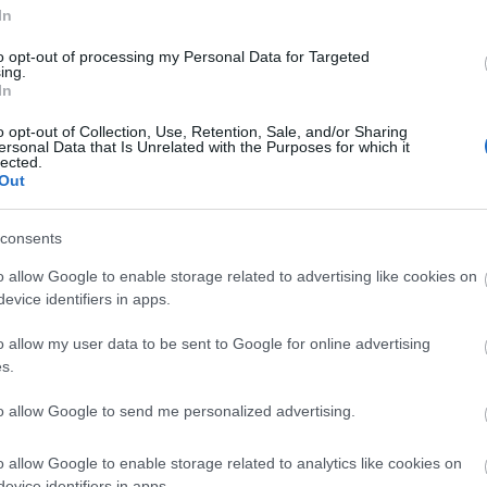
meg (cím: 8000 Székesfehérvár, Fő u. 8). Az
In
lvános rendezvények.
to opt-out of processing my Personal Data for Targeted
ing.
In
 Anna
Alba Plaza bevásárlóközpont
o opt-out of Collection, Use, Retention, Sale, and/or Sharing
ersonal Data that Is Unrelated with the Purposes for which it
lected.
Out
consents
o allow Google to enable storage related to advertising like cookies on
Új gyalogosátkelők és jelzőlámpás
evice identifiers in apps.
csomópont épül Angyalföldön
o allow my user data to be sent to Google for online advertising
s.
to allow Google to send me personalized advertising.
Másfélszeresére bővítik
Hódmezővásárhely jó hírű
református iskoláját
o allow Google to enable storage related to analytics like cookies on
evice identifiers in apps.