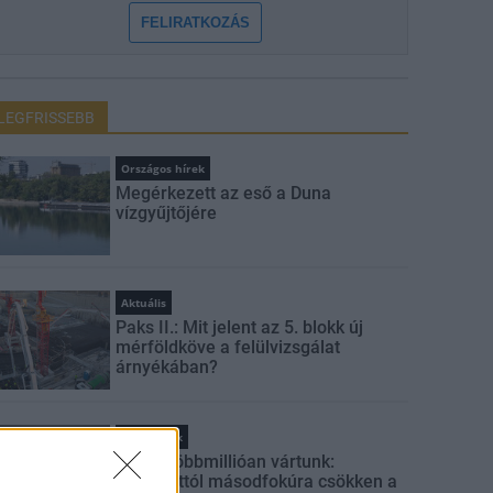
FELIRATKOZÁS
LEGFRISSEBB
Országos hírek
Megérkezett az eső a Duna
vízgyűjtőjére
Aktuális
Paks II.: Mit jelent az 5. blokk új
mérföldköve a felülvizsgálat
árnyékában?
Helyi hírek
Amire többmillióan vártunk:
szombattól másodfokúra csökken a