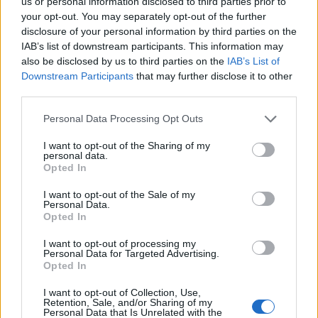
us or personal information disclosed to third parties prior to
your opt-out. You may separately opt-out of the further
Épített öröksége megújításával is készül
disclosure of your personal information by third parties on the
Mohács a csata ötszázadik
IAB’s list of downstream participants. This information may
évfordulójára
also be disclosed by us to third parties on the
IAB’s List of
Downstream Participants
that may further disclose it to other
third parties.
A tengerfenék alatt négy óriáskábellel
Please note that this website/app uses one or more Google
kötik össze Spanyolország és
Personal Data Processing Opt Outs
Franciaország villamosenergia-
services and may gather and store information including but
hálózatát
not limited to your visit or usage behaviour. You may click to
I want to opt-out of the Sharing of my
personal data.
grant or deny consent to Google and its third-party tags to
Opted In
use your data for below specified purposes in below Google
Még több zöld, még több virág és új
consent section.
játszótér Debrecen egyik legfontosabb
I want to opt-out of the Sale of my
Personal Data.
terén
Opted In
I want to opt-out of processing my
Personal Data for Targeted Advertising.
Opted In
I want to opt-out of Collection, Use,
AJÁNLJUK MÉG
Retention, Sale, and/or Sharing of my
Personal Data that Is Unrelated with the