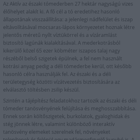
Az Aktív az északi tómederben 27 hektár nagyságú vizes
élőhelyet alakít ki. A fő cél a tó eredetihez hasonló
állapotának visszaállítása: a jelenlegi nádfelület és iszap
eltávolításával mocsaras-lápos környezetet hoznak létre
jelentős méretű nyílt víztükörrel és a vízáramlást
biztosító lagúnák kialakításával. A mederkotrásból
kikerülő közel 65 ezer köbméter iszapos talaj nagy
részéből belső szigetek épülnek, a fel nem használt
kotrási anyag pedig a déli tómederbe kerül, ott később
hasonló célra használják fel. Az északi és a déli
területegység közötti vízátvezetés biztosítására az
elválasztó töltésben zsilip készül.
Szintén a tájépítész feladatokhoz tartozik az északi és déli
tómeder tanösvényének felújítása és meghosszabbítása.
Ennek során költőszigetek, burkolatok, gyaloghidak és
stég jönnek létre, valamint különböző interaktív
tanösvény elemeket szerelnek fel, növényeket
telepítenek és felépül egy madármegfigyelő kunyhó is. A