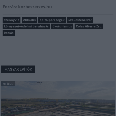
Forrás: kozbeszerzes.hu
szennyvíz
Aktuális
építőipari cégek
Székesfehérvár
környezetvédelmi beruházás
ökoturizmus
Colas Alterra Zrt.
kotrás
MAGYAR ÉPÍTŐK
Mi épül?