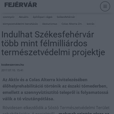
szennyvíz
Aktuális
építőipari cégek
Székesfehérvár
környezetvédelmi beruházás
ökoturizmus
Colas Alterra Zrt.
kotrás
Indulhat Székesfehérvár
több mint félmilliárdos
természetvédelmi projektje
kozbeszerzes.hu
2017.07.10. 15:41
Az Aktív és a Colas Alterra kivitelezésében
élőhelyrehabilitáció történik az északi tómederben,
emellett a szennyvíztisztító telepről is folyamatossá
válik a tó vízutánpótlása.
Rövidesen elkezdődik a Sóstó Természetvédelmi Terület