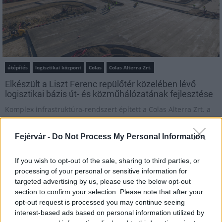
útépítés
logisztikai központ
Colas
Colas Alterra Zrt.
Elkészült a Liszt Ferenc repülőtér közelében lévő
logisztikai bázis út- és közműhálózatának fejlesztése
Komplex infrastruktúra-rendszert épített a Colas Alterra Zrt. a
Liszt Ferenc Nemzetközi Repülőtér közelében. A VGP Park
Budapest Aerozone területén megvalósult vízellátó, szenny- és
Fejérvár -
Do Not Process My Personal Information
csapadékvíz-elvezető rendszerek, az út- és külső elektromos
hálózat kiépítés a legújabb, logisztikai csarnok kiszolgálását
If you wish to opt-out of the sale, sharing to third parties, or
szolgálja.
processing of your personal or sensitive information for
targeted advertising by us, please use the below opt-out
Látlelet a hazai víziközművekről?
section to confirm your selection. Please note that after your
Egyetlen, fél évszázados vezetéken
opt-out request is processed you may continue seeing
múlt Bicske vízellátása
interest-based ads based on personal information utilized by