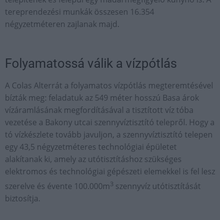
tereprendezési munkák összesen 16.354
négyzetméteren zajlanak majd.
Folyamatossá válik a vízpótlás
A Colas Alterrát a folyamatos vízpótlás megteremtésével
bízták meg: feladatuk az 549 méter hosszú Basa árok
vízáramlásának megfordításával a tisztított víz tóba
vezetése a Bakony utcai szennyvíztisztító telepről. Hogy a
tó vízkészlete tovább javuljon, a szennyvíztisztító telepen
egy 43,5 négyzetméteres technológiai épületet
alakítanak ki, amely az utótisztításhoz szükséges
elektromos és technológiai gépészeti elemekkel is fel lesz
3
szerelve és évente 100.000m
szennyvíz utótisztítását
biztosítja.