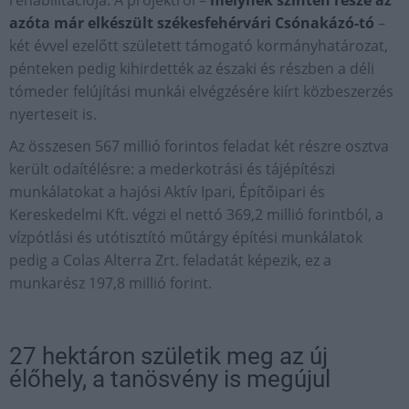
rehabilitációja. A projektről –
melynek szintén része az
azóta már elkészült székesfehérvári Csónakázó-tó
–
két évvel ezelőtt született támogató kormányhatározat,
pénteken pedig kihirdették az északi és részben a déli
tómeder felújítási munkái elvégzésére kiírt közbeszerzés
nyerteseit is.
Az összesen 567 millió forintos feladat két részre osztva
került odaítélésre: a mederkotrási és tájépítészi
munkálatokat a hajósi Aktív Ipari, Építőipari és
Kereskedelmi Kft. végzi el nettó 369,2 millió forintból, a
vízpótlási és utótisztító műtárgy építési munkálatok
pedig a Colas Alterra Zrt. feladatát képezik, ez a
munkarész 197,8 millió forint.
27 hektáron születik meg az új
élőhely, a tanösvény is megújul