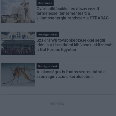
Helyi hírek
Gyárleállításokkal és átszervezett
termeléssel tehermentesíti a
villamosenergia-rendszert a STRABAG
Országos hírek
Szakirányú továbbképzésekkel segíti
idén is a társadalmi kihívások leküzdését
a Gál Ferenc Egyetem
Országos hírek
A lakosságra is fontos szerep hárul a
szúnyoginvázió elkerülésében
HIRDETÉS