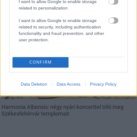
I want to allow Google to enable storage
related to personalization.
Fáklyafényben tárul fel Székesfehérvár történelmi
belvárosa
I want to allow Google to enable storage
related to security, including authentication
functionality and fraud prevention, and other
user protection.
Helyi hírek
CONFIRM
Data Deletion
Data Access
Privacy Policy
Harmonia Albensis: négy nyári koncerttel tölti meg
Székesfehérvár templomait