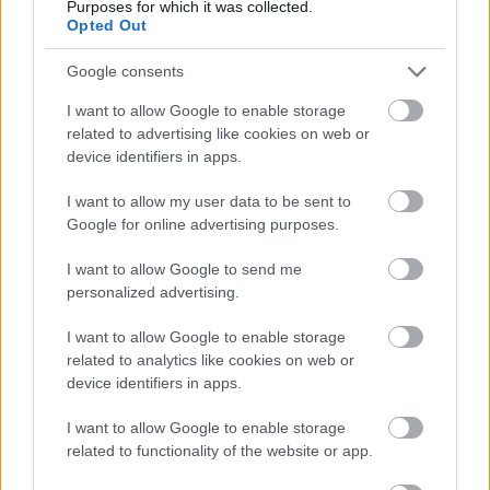
Purposes for which it was collected.
Opted Out
Helyi hírek
Google consents
I want to allow Google to enable storage
related to advertising like cookies on web or
device identifiers in apps.
I want to allow my user data to be sent to
Nyílt árkok helyett zárt pajzsos technológiával épülnek
Google for online advertising purposes.
az M1-es autópálya új vízelvezetői
I want to allow Google to send me
personalized advertising.
I want to allow Google to enable storage
Helyi hírek
related to analytics like cookies on web or
device identifiers in apps.
I want to allow Google to enable storage
related to functionality of the website or app.